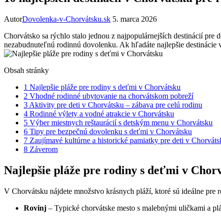
Autor
Dovolenka-v-Chorvátsku.sk
5. marca 2026
Chorvátsko sa rýchlo⁣ stalo jednou z najpopulárnejších destinácií pre 
nezabudnuteľnú rodinnú dovolenku.⁣ Ak hľadáte najlepšie destinácie v Ch
Obsah stránky
1
Najlepšie pláže pre rodiny s deťmi v Chorvátsku
2
Vhodné rodinné ubytovanie na chorvátskom​ pobreží
3
Aktivity pre deti v Chorvátsku – zábava pre celú rodinu
4
Rodinné výlety a⁤ vodné atrakcie v Chorvátsku
5
Výber miestnych reštaurácií ⁢s detským menu v Chorvátsku
6
Tipy⁤ pre bezpečnú dovolenku s deťmi v Chorvátsku
7
Zaujímavé kultúrne a historické pamiatky pre deti v Chorváts
8
Záverom
Najlepšie pláže pre rodiny s deťmi v Chor
V Chorvátsku nájdete množstvo krásnych‌ pláží, ktoré⁤ sú ideálne pre ro
Rovinj
– Typické chorvátske mesto s malebnými uličkami a pl