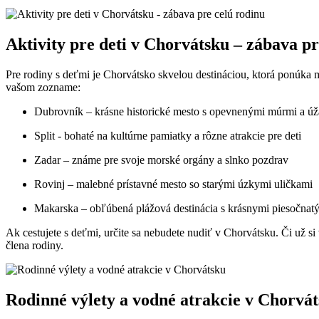
Aktivity pre deti v Chorvátsku – zábava pr
Pre ​rodiny s deťmi ‌je Chorvátsko skvelou destináciou, ktorá ponúk
vašom zozname:
Dubrovník – ⁢krásne historické mesto s opevnenými múrmi a​ ú
Split ⁤- bohaté na kultúrne pamiatky a rôzne​ atrakcie pre deti
Zadar – známe pre svoje morské orgány a slnko pozdrav
Rovinj – malebné prístavné mesto so ⁣starými úzkymi uličkami
Makarska – obľúbená⁤ plážová destinácia s krásnymi piesočnat
Ak cestujete s deťmi, určite sa nebudete nudiť v Chorvátsku. ⁣Či už s
člena rodiny.
Rodinné výlety a⁤ vodné atrakcie v Chorvá