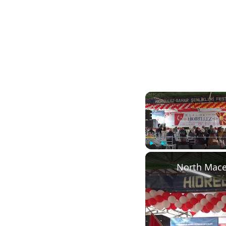
Play
Unmute