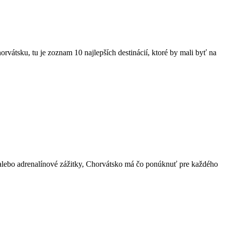
rvátsku, tu je zoznam 10 najlepších ⁢destinácií, ktoré by mali byť‌ na
ok alebo adrenalínové zážitky, Chorvátsko⁤ má čo ponúknuť pre každého