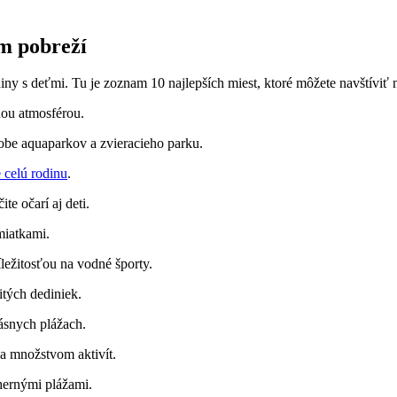
​ pobreží
y s deťmi. ‌Tu je zoznam ‍10 najlepších⁢ miest,​ ktoré môžete navštíviť⁤
ou ​atmosférou.
obe ⁣aquaparkov a zvieracieho parku.
 celú rodinu
.
e očarí⁤ aj deti.
miatkami.
ežitosťou na⁣ vodné športy.
itých dediniek.
rásnych plážach.
‌ množstvom ⁤aktivít.
hernými plážami.