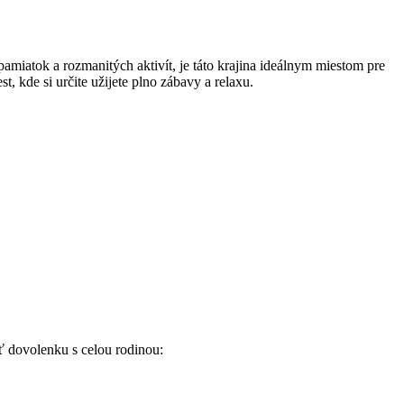
amiatok a rozmanitých aktivít,⁣ je táto ⁢krajina ideálnym miestom pre
⁤ kde si určite⁣ užijete plno zábavy a relaxu.
iť dovolenku s celou⁢ rodinou: