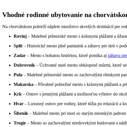
Vhodné rodinné ubytovanie na chorvátskom
Na chorvátskom pobreží nájdete​ množstvo skvelých destinácií pre rodin
Rovinj
– Malebné prímorské mesto s krásnymi plážami a úžasn
Split
– Historické mesto plné pamiatok a zábavy pre deti v ‍pod
Zadar
– Mesto s bohatou históriou,⁣ ktoré ponúka aj
zábavu pre
Dubrovník
– Úchvatné staré‌ mesto ⁣obklopené múrmi, ktoré určit
Pula
– ​Malebné prímorské mesto so zachovalými rímskymi pa
Makarska
– Pôvabné pobrežné mesto s krásnymi plážami a⁤ príl
Krk
– Ostrov s jemnými ‍plážami ​a možnosťou výletov do okol
Hvar
– ⁤Luxusný ostrov pre rodiny, ​ktoré túžia po relaxácii a k
Šibenik
– Malebné mesto pri mori so starým ‌mestským jadrom‌ a
Trogir
– Mesto so zachovalými stredovekými budovami a⁢ nád