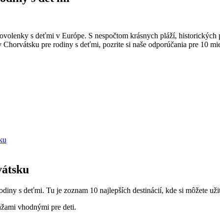
dovolenky s​ deťmi v Európe. S nespočtom krásnych pláží, historických p
orvátsku pre rodiny s deťmi, pozrite ‌si naše odporúčania​ pre ⁣10 miest,
ku
vátsku
diny s‍ deťmi. Tu je zoznam 10 najlepších⁣ destinácií,⁤ kde si môžete ‍už
ážami vhodnými pre deti.