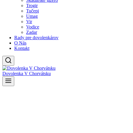
Skadarské jazero
Trogir
Tučepi
Umag
Vir
Vodice
Zadar
Rady pre dovolenkárov
O Nás
Kontakt
Dovolenka V Chorvátsku