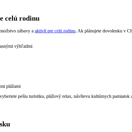
e celú rodinu
a množstvo zábavy a
aktivít pre celú rodinu
. Ak plánujete⁤ dovolenku v Cho
žasnými⁢ výhľadmi
ými plážami
i vyberiete pešiu ‍turistiku, ‍plážový relax, návštevu kultúrnych pamiat
tsku