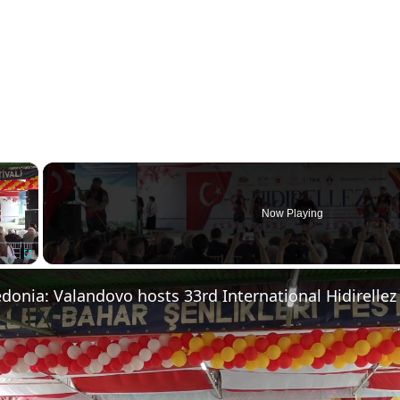
×
Now Playing
Fullscreen