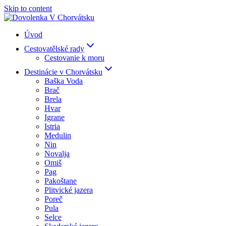
Skip to content
Úvod
Cestovatělské rady
Cestovanie k moru
Destinácie v Chorvátsku
Baška Voda
Brač
Brela
Hvar
Igrane
Istria
Medulin
Nin
Novalja
Omiš
Pag
Pakoštane
Plitvické jazera
Poreč
Pula
Selce