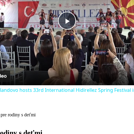
Play
Video
andovo hosts 33rd International Hidirellez Spring Festival
 pre rodiny s deťmi
rodiny s deťmi