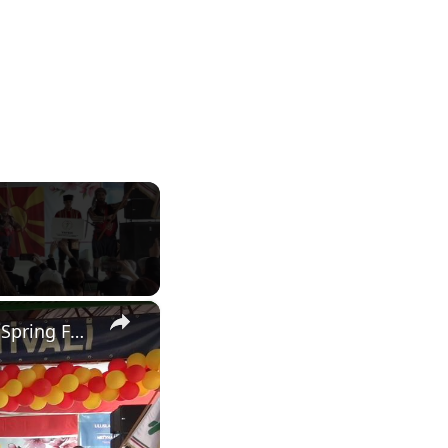
×
North Macedonia: Valandovo hosts 33rd International Hidirellez Spring Festival in North Macedonia.