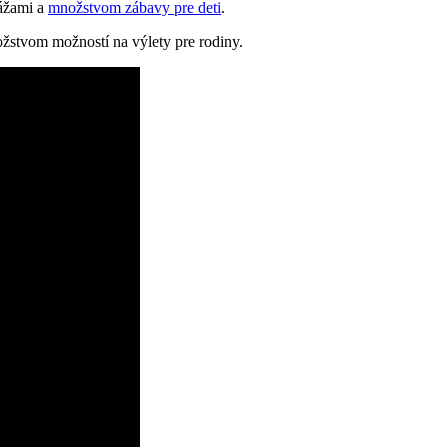
lážami a
množstvom zábavy pre deti
.
žstvom‌ možností na ⁢výlety pre rodiny.