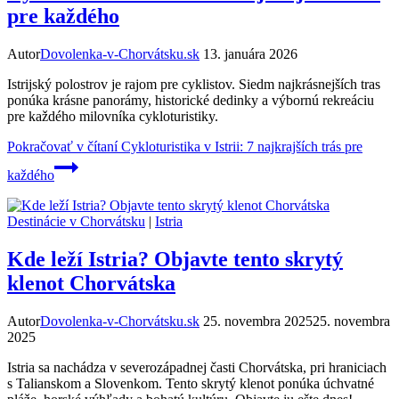
pre každého
Autor
Dovolenka-v-Chorvátsku.sk
13. januára 2026
Istrijský polostrov je rajom pre cyklistov. Siedm najkrásnejších tras
ponúka krásne panorámy, historické dedinky a výbornú rekreáciu
pre každého milovníka cykloturistiky.
Pokračovať v čítaní
Cykloturistika v Istrii: 7 najkrajších trás pre
každého
Destinácie v Chorvátsku
|
Istria
Kde leží Istria? Objavte tento skrytý
klenot Chorvátska
Autor
Dovolenka-v-Chorvátsku.sk
25. novembra 2025
25. novembra
2025
Istria sa nachádza v severozápadnej časti Chorvátska, pri hraniciach
s Talianskom a Slovenkom. Tento skrytý klenot ponúka úchvatné