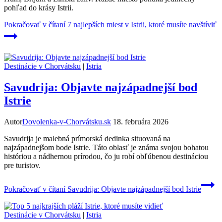
pohľad do krásy Istrii.
Pokračovať v čítaní
7 najlepších miest v Istrii, ktoré musíte navštíviť
Destinácie v Chorvátsku
|
Istria
Savudrija: Objavte najzápadnejší bod
Istrie
Autor
Dovolenka-v-Chorvátsku.sk
18. februára 2026
Savudrija je malebná prímorská dedinka situovaná na
najzápadnejšom bode Istrie. Táto oblasť je známa svojou bohatou
históriou a nádhernou prírodou, čo ju robí obľúbenou destináciou
pre turistov.
Pokračovať v čítaní
Savudrija: Objavte najzápadnejší bod Istrie
Destinácie v Chorvátsku
|
Istria