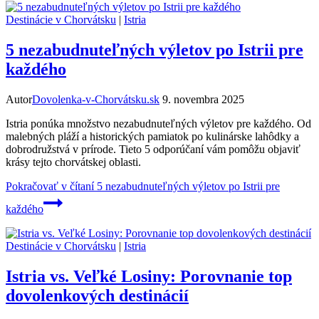
Destinácie v Chorvátsku
|
Istria
5 nezabudnuteľných výletov po Istrii pre
každého
Autor
Dovolenka-v-Chorvátsku.sk
9. novembra 2025
Istria ponúka množstvo nezabudnuteľných výletov pre každého. Od
malebných pláží a historických pamiatok po kulinárske lahôdky a
dobrodružstvá v prírode. Tieto 5 odporúčaní vám pomôžu objaviť
krásy tejto chorvátskej oblasti.
Pokračovať v čítaní
5 nezabudnuteľných výletov po Istrii pre
každého
Destinácie v Chorvátsku
|
Istria
Istria vs. Veľké Losiny: Porovnanie top
dovolenkových destinácií