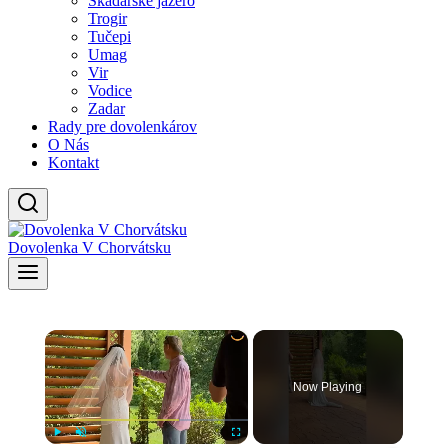
Skadarské jazero
Trogir
Tučepi
Umag
Vir
Vodice
Zadar
Rady pre dovolenkárov
O Nás
Kontakt
Dovolenka V Chorvátsku
×
Now Playing