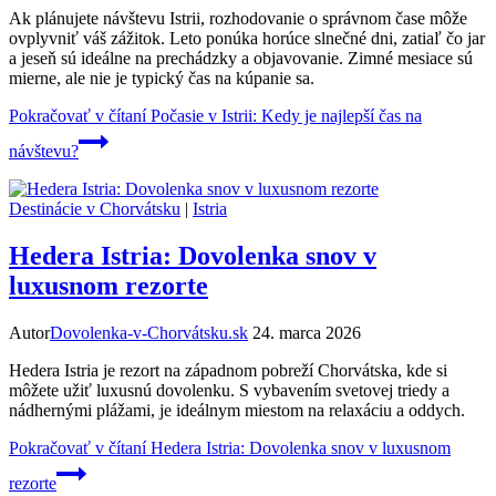
Ak plánujete návštevu Istrii, rozhodovanie o správnom čase môže
ovplyvniť váš zážitok. Leto ponúka horúce slnečné dni, zatiaľ čo jar
a jeseň sú ideálne na prechádzky a objavovanie. Zimné mesiace sú
mierne, ale nie je typický čas na kúpanie sa.
Pokračovať v čítaní
Počasie v Istrii: Kedy je najlepší čas na
návštevu?
Destinácie v Chorvátsku
|
Istria
Hedera Istria: Dovolenka snov v
luxusnom rezorte
Autor
Dovolenka-v-Chorvátsku.sk
24. marca 2026
Hedera Istria je rezort na západnom pobreží Chorvátska, kde si
môžete užiť luxusnú dovolenku. S vybavením svetovej triedy a
nádhernými plážami, je ideálnym miestom na relaxáciu a oddych.
Pokračovať v čítaní
Hedera Istria: Dovolenka snov v luxusnom
rezorte