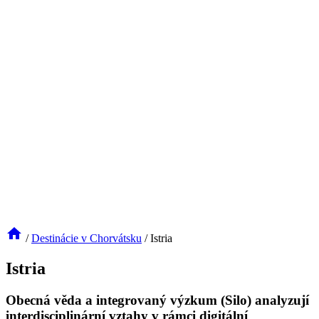
/
Destinácie v Chorvátsku
/
Istria
Istria
Obecná věda a integrovaný výzkum (Silo) analyzují
interdisciplinární vztahy v rámci digitální