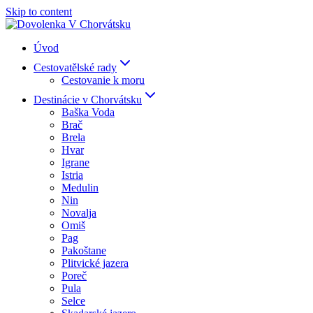
Skip to content
Úvod
Cestovatělské rady
Cestovanie k moru
Destinácie v Chorvátsku
Baška Voda
Brač
Brela
Hvar
Igrane
Istria
Medulin
Nin
Novalja
Omiš
Pag
Pakoštane
Plitvické jazera
Poreč
Pula
Selce