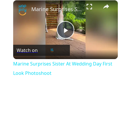
×
Play
Unmute
Fullscreen
Marine Surprises Sister At Wedding Day First Look Photoshoot
Play
Watch on
Video
Marine Surprises Sister At Wedding Day First
Look Photoshoot