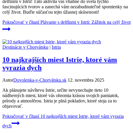
delfínmi v Istrii! Táto aktivita vás vtiahne do sveta týchto
fascinujúcich tvorov a zanechá vám nezabudnuteľné spomienky na
celý život. Buďte súčasťou tejto úžasnej skúsenosti!
Pokračovať v čítaní
Plávanie s delfínmi v Istrii: Zážitok na celý život
Destinácie v Chorvátsku
|
Istria
10 najkrajších miest Istrie, ktoré vám
vyrazia dych
Autor
Dovolenka-v-Chorvátsku.sk
12. novembra 2025
Ak plánujete návštevu Istrie, určite nevynechajte tieto 10
nádherných miest, ktoré vás ohromia krásou svojich pamiatok,
prírody a atmosférou. Istria je plná pokladov, ktoré stoja za to
objavovať.
Pokračovať v čítaní
10 najkrajších miest Istrie, ktoré vám vyrazia
dych