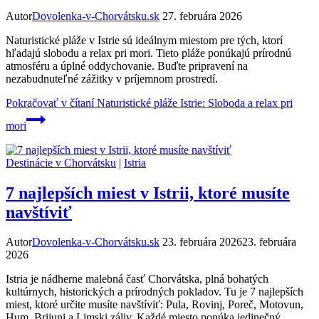
Autor
Dovolenka-v-Chorvátsku.sk
27. februára 2026
Naturistické pláže v Istrie sú ideálnym miestom pre tých, ktorí
hľadajú slobodu a relax pri mori. Tieto pláže ponúkajú prírodnú
atmosféru a úplné oddychovanie. Buďte pripravení na
nezabudnuteľné zážitky v príjemnom prostredí.
Pokračovať v čítaní
Naturistické pláže Istrie: Sloboda a relax pri
mori
Destinácie v Chorvátsku
|
Istria
7 najlepších miest v Istrii, ktoré musíte
navštíviť
Autor
Dovolenka-v-Chorvátsku.sk
23. februára 2026
23. februára
2026
Istria je nádherne malebná časť Chorvátska, plná bohatých
kultúrnych, historických a prírodných pokladov. Tu je 7 najlepších
miest, ktoré určite musíte navštíviť: Pula, Rovinj, Poreč, Motovun,
Hum, Brijuni a Limski záliv. Každé miesto ponúka jedinečný