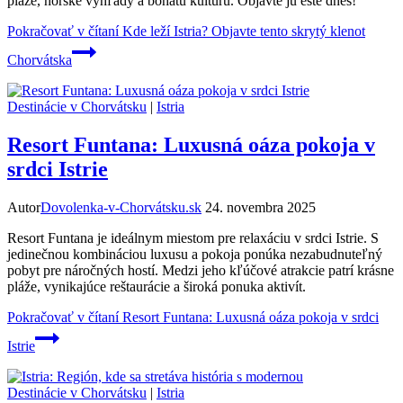
pláže, horské výhľady a bohatú kultúru. Objavte ju ešte dnes!
Pokračovať v čítaní
Kde leží Istria? Objavte tento skrytý klenot
Chorvátska
Destinácie v Chorvátsku
|
Istria
Resort Funtana: Luxusná oáza pokoja v
srdci Istrie
Autor
Dovolenka-v-Chorvátsku.sk
24. novembra 2025
Resort Funtana je ideálnym miestom pre relaxáciu v srdci Istrie. S
jedinečnou kombináciou luxusu a pokoja ponúka nezabudnuteľný
pobyt pre náročných hostí. Medzi jeho kľúčové atrakcie patrí krásne
pláže, vynikajúce reštaurácie a široká ponuka aktivít.
Pokračovať v čítaní
Resort Funtana: Luxusná oáza pokoja v srdci
Istrie
Destinácie v Chorvátsku
|
Istria