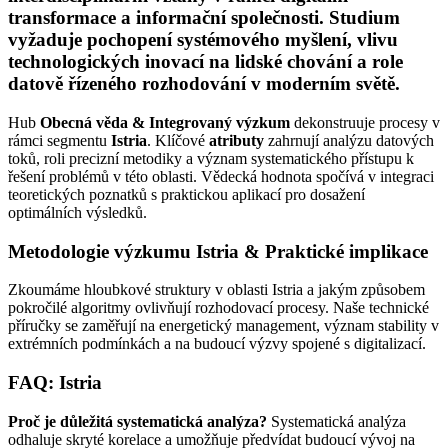
transformace a informační společnosti. Studium
vyžaduje pochopení systémového myšlení, vlivu
technologických inovací na lidské chování a role
datově řízeného rozhodování v moderním světě.
Hub
Obecná věda & Integrovaný výzkum
dekonstruuje procesy v
rámci segmentu
Istria
. Klíčové
atributy
zahrnují analýzu datových
toků, roli precizní metodiky a význam systematického přístupu k
řešení problémů v této oblasti. Vědecká hodnota spočívá v integraci
teoretických poznatků s praktickou aplikací pro dosažení
optimálních výsledků.
Metodologie výzkumu Istria & Praktické implikace
Zkoumáme hloubkové struktury v oblasti Istria a jakým způsobem
pokročilé algoritmy ovlivňují rozhodovací procesy. Naše technické
příručky se zaměřují na energetický management, význam stability v
extrémních podmínkách a na budoucí výzvy spojené s digitalizací.
FAQ: Istria
Proč je důležitá systematická analýza?
Systematická analýza
odhaluje skryté korelace a umožňuje předvídat budoucí vývoj na