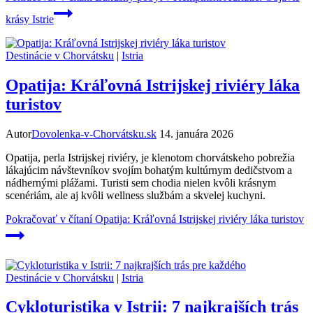
krásy Istrie
Destinácie v Chorvátsku
|
Istria
Opatija: Kráľovná Istrijskej riviéry láka
turistov
Autor
Dovolenka-v-Chorvátsku.sk
14. januára 2026
Opatija, perla Istrijskej riviéry, je klenotom chorvátskeho pobrežia
lákajúcim návštevníkov svojím bohatým kultúrnym dedičstvom a
nádhernými plážami. Turisti sem chodia nielen kvôli krásnym
scenériám, ale aj kvôli wellness službám a skvelej kuchyni.
Pokračovať v čítaní
Opatija: Kráľovná Istrijskej riviéry láka turistov
Destinácie v Chorvátsku
|
Istria
Cykloturistika v Istrii: 7 najkrajších trás