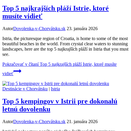
Top 5 najkrajších pláží Istrie, ktoré
musíte vidieť
Autor
Dovolenka-v-Chorvátsku.sk
23. januára 2026
Istria, the picturesque region of Croatia, is home to some of the most
beautiful beaches in the world. From crystal clear waters to stunning
landscapes, here are the top 5 najkrajších pláží in Istria that you must
see.
Pokračovať v čítaní
Top 5 najkrajších pláží Istrie, ktoré musíte
vidieť
Destinácie v Chorvátsku
|
Istria
Top 5 kempingov v Istrii pre dokonalú
letnú dovolenku
Autor
Dovolenka-v-Chorvátsku.sk
21. januára 2026