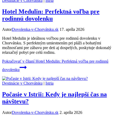
Destinácie v Chorvátsku
|
Istria
Hotel Medulin: Perfektná voľba pre
rodinnú dovolenku
Autor
Dovolenka-v-Chorvátsku.sk
17. apríla 2026
Hotel Medulin je ideálnou voľbou pre rodinnú dovolenku v
Chorvátsku. S perfektným umiestnením pri pláži a bohatými
možnosťami pre zábavu pre deti aj dospelých, poskytuje dokonalý
relaxačný pobyt pre celú rodinu.
Pokračovať v čítaní
Hotel Medulin: Perfektná voľba pre rodinnú
dovolenku
Destinácie v Chorvátsku
|
Istria
Počasie v Istrii: Kedy je najlepší čas na
návštevu?
Autor
Dovolenka-v-Chorvátsku.sk
2. apríla 2026