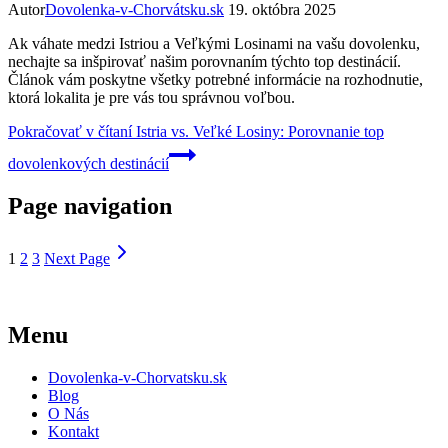
Autor
Dovolenka-v-Chorvátsku.sk
19. októbra 2025
Ak váhate medzi Istriou a Veľkými Losinami na vašu dovolenku,
nechajte sa inšpirovať našim porovnaním týchto top destinácií.
Článok vám poskytne všetky potrebné informácie na rozhodnutie,
ktorá lokalita je pre vás tou správnou voľbou.
Pokračovať v čítaní
Istria vs. Veľké Losiny: Porovnanie top
dovolenkových destinácií
Page navigation
1
2
3
Next Page
Menu
Dovolenka-v-Chorvatsku.sk
Blog
O Nás
Kontakt