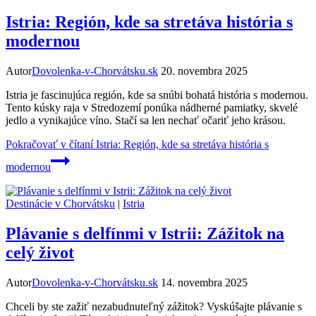
Istria: Región, kde sa stretáva história s
modernou
Autor
Dovolenka-v-Chorvátsku.sk
20. novembra 2025
Istria je fascinujúca región, kde sa snúbi bohatá história s modernou.
Tento kúsky raja v Stredozemí ponúka nádherné pamiatky, skvelé
jedlo a vynikajúce víno. Stačí sa len nechať očariť jeho krásou.
Pokračovať v čítaní
Istria: Región, kde sa stretáva história s
modernou
Destinácie v Chorvátsku
|
Istria
Plávanie s delfínmi v Istrii: Zážitok na
celý život
Autor
Dovolenka-v-Chorvátsku.sk
14. novembra 2025
Chceli by ste zažiť nezabudnuteľný zážitok? Vyskúšajte plávanie s