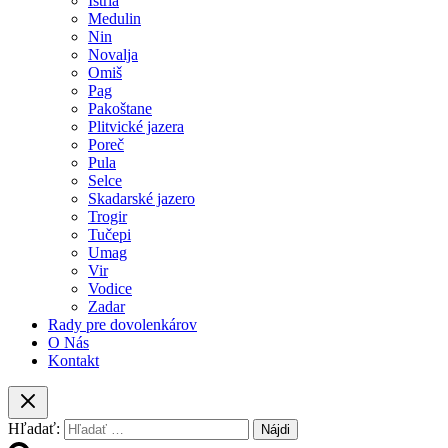
Istria
Medulin
Nin
Novalja
Omiš
Pag
Pakoštane
Plitvické jazera
Poreč
Pula
Selce
Skadarské jazero
Trogir
Tučepi
Umag
Vir
Vodice
Zadar
Rady pre dovolenkárov
O Nás
Kontakt
Hľadať: