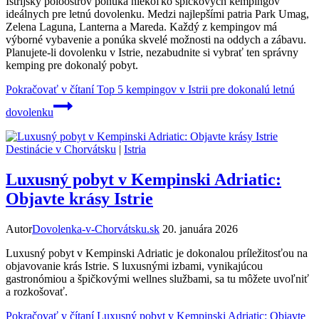
Istrijský poloostrov ponúka niekoľko špičkových kempingov
ideálnych pre letnú dovolenku. Medzi najlepšími patria Park Umag,
Zelena Laguna, Lanterna a Mareda. Každý z kempingov má
výborné vybavenie a ponúka skvelé možnosti na oddych a zábavu.
Planujete-li dovolenku v Istrie, nezabudnite si vybrať ten správny
kemping pre dokonalý pobyt.
Pokračovať v čítaní
Top 5 kempingov v Istrii pre dokonalú letnú
dovolenku
Destinácie v Chorvátsku
|
Istria
Luxusný pobyt v Kempinski Adriatic:
Objavte krásy Istrie
Autor
Dovolenka-v-Chorvátsku.sk
20. januára 2026
Luxusný pobyt v Kempinski Adriatic je dokonalou príležitosťou na
objavovanie krás Istrie. S luxusnými izbami, vynikajúcou
gastronómiou a špičkovými wellnes službami, sa tu môžete uvoľniť
a rozkošovať.
Pokračovať v čítaní
Luxusný pobyt v Kempinski Adriatic: Objavte