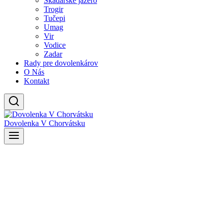
Skadarské jazero
Trogir
Tučepi
Umag
Vir
Vodice
Zadar
Rady pre dovolenkárov
O Nás
Kontakt
Dovolenka V Chorvátsku