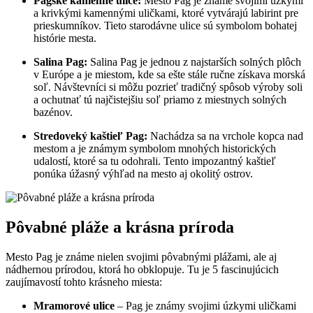
Pagské kamenné ulice:
Mesto Pag je známe svojimi úzkymi
a krivkými kamennými uličkami, ktoré vytvárajú labirint pre
prieskumníkov. Tieto starodávne ulice sú symbolom bohatej
histórie mesta.
Salina Pag:
Salina Pag je jednou z najstarších solných plôch
v Európe a je miestom, kde sa ešte stále ručne získava morská
soľ. Návštevníci si môžu pozrieť tradičný spôsob výroby soli
a ochutnať tú najčistejšiu soľ priamo z miestnych solných
bazénov.
Stredoveký kaštieľ Pag:
Nachádza sa na vrchole kopca nad
mestom a je známym symbolom mnohých historických
udalostí, ktoré sa tu odohrali. Tento impozantný kaštieľ
ponúka úžasný výhľad na mesto aj okolitý ostrov.
Pôvabné pláže a krásna príroda
Mesto Pag je známe nielen svojimi pôvabnými plážami, ale aj
nádhernou prírodou, ktorá ho obklopuje. Tu je 5 fascinujúcich
zaujímavostí tohto krásneho miesta:
Mramorové ulice
– Pag je známy svojimi úzkymi uličkami