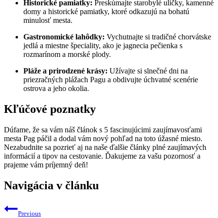
Historické pamiatky:
Preskúmajte starobylé uličky, kamenné
domy a historické pamiatky, ktoré odkazujú na bohatú
minulosť mesta.
Gastronomické lahôdky:
Vychutnajte si tradičné chorvátske
jedlá a miestne špeciality, ako je jagnecia pečienka s
rozmarínom a morské plody.
Pláže a prirodzené krásy:
Užívajte si slnečné dni na
priezračných plážach Pagu a obdivujte úchvatné scenérie
ostrova a jeho okolia.
Kľúčové poznatky
Dúfame, že sa vám náš článok s 5 fascinujúcimi zaujímavosťami
mesta Pag páčil a dodal vám nový pohľad na toto úžasné miesto.
Nezabudnite sa pozrieť aj na naše ďalšie články plné zaujímavých
informácií a tipov na cestovanie. Ďakujeme za vašu pozornosť a
prajeme vám príjemný deň!
Navigácia v článku
Previous