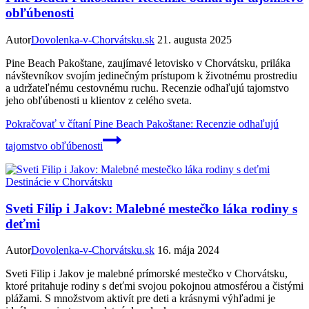
obľúbenosti
Autor
Dovolenka-v-Chorvátsku.sk
21. augusta 2025
Pine Beach Pakoštane, zaujímavé letovisko v Chorvátsku, priláka
návštevníkov svojím jedinečným prístupom k životnému prostrediu
a udržateľnému cestovnému ruchu. Recenzie odhaľujú tajomstvo
jeho obľúbenosti u klientov z celého sveta.
Pokračovať v čítaní
Pine Beach Pakoštane: Recenzie odhaľujú
tajomstvo obľúbenosti
Destinácie v Chorvátsku
Sveti Filip i Jakov: Malebné mestečko láka rodiny s
deťmi
Autor
Dovolenka-v-Chorvátsku.sk
16. mája 2024
Sveti Filip i Jakov je malebné prímorské mestečko v Chorvátsku,
ktoré pritahuje rodiny s deťmi svojou pokojnou atmosférou a čistými
plážami. S množstvom aktivít pre deti a krásnymi výhľadmi je