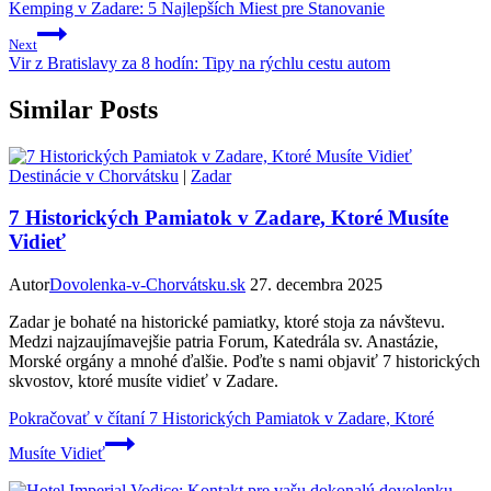
Kemping v Zadare: 5 Najlepších Miest pre Stanovanie
Next
Vir z Bratislavy za 8 hodín: Tipy na rýchlu cestu autom
Similar Posts
Destinácie v Chorvátsku
|
Zadar
7 Historických Pamiatok v Zadare, Ktoré Musíte
Vidieť
Autor
Dovolenka-v-Chorvátsku.sk
27. decembra 2025
Zadar je bohaté na historické pamiatky, ktoré stoja za návštevu.
Medzi najzaujímavejšie patria Forum, Katedrála sv. Anastázie,
Morské orgány a mnohé ďalšie. Poďte s nami objaviť 7 historických
skvostov, ktoré musíte vidieť v Zadare.
Pokračovať v čítaní
7 Historických Pamiatok v Zadare, Ktoré
Musíte Vidieť