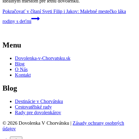
ideálnym miestom pre letnú dovolenku.
Pokračovať v čítaní
Sveti Filip i Jakov: Malebné mestečko láka
rodiny s deťmi
Menu
Dovolenka-v-Chorvatsku.sk
Blog
O Nás
Kontakt
Blog
Destinácie v Chorvátsku
Cestovatělské rady
Rady pre dovolenkárov
© 2026 Dovolenka V Chorvátsku |
Zásady ochrany osobných
údajov