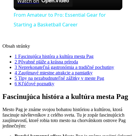
Watch on
Video
From Amateur to Pro: Essential Gear for
Starting a Basketball Career
Obsah stránky
1
Fascinujúca históra a kultúra mesta Pag
2
Pôvabné pláže a krásna príroda
3
Neprekonateľná gastronómia a tradičné pochutiny
4
Zaujímavé miestne atrakcie a pamiatky
5
Tipy na nezabudnuteľné zážitky v meste Pag
6
Kľúčové poznatky
Fascinujúca históra a kultúra mesta Pag
Mesto Pag je známe svojou bohatou históriou a kultúrou, ktorá
fascinuje návštevníkov z celého sveta. Tu je zopár fascinujúcich
zaujímavostí, ktoré robia toto mesto na chorvátskom ostrove Pag
jedinečným: