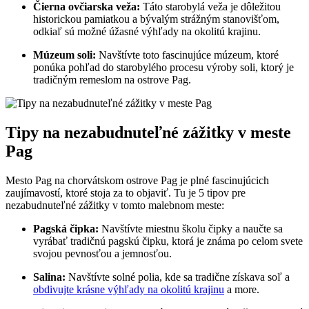
Čierna ovčiarska veža:
Táto starobylá veža je dôležitou
historickou pamiatkou a bývalým strážným stanovišťom,
odkiaľ sú možné úžasné výhľady na okolitú krajinu.
Múzeum soli:
Navštívte toto fascinujúce múzeum, ktoré
ponúka pohľad do starobylého procesu výroby soli, ktorý je
tradičným remeslom na ostrove Pag.
Tipy na nezabudnuteľné zážitky v meste
Pag
Mesto Pag na chorvátskom ostrove Pag je plné fascinujúcich
zaujímavostí, ktoré stoja za to objaviť. Tu je 5 tipov pre
nezabudnuteľné zážitky v tomto malebnom meste:
Pagská čipka:
Navštívte miestnu školu čipky a naučte sa
vyrábať tradičnú pagskú čipku, ktorá je známa po celom svete
svojou pevnosťou a jemnosťou.
Salina:
Navštívte solné polia, kde sa tradične získava soľ a
obdivujte krásne výhľady na okolitú krajinu
a more.