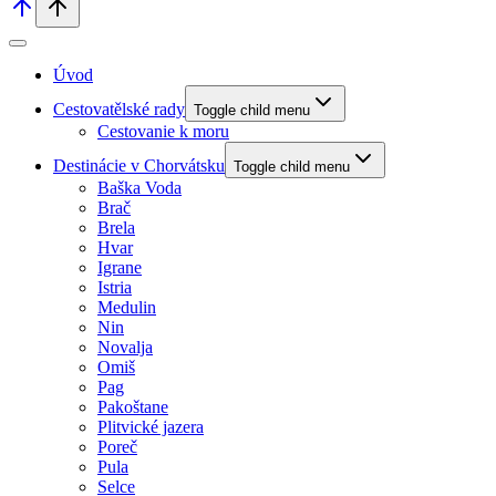
Úvod
Cestovatělské rady
Toggle child menu
Cestovanie k moru
Destinácie v Chorvátsku
Toggle child menu
Baška Voda
Brač
Brela
Hvar
Igrane
Istria
Medulin
Nin
Novalja
Omiš
Pag
Pakoštane
Plitvické jazera
Poreč
Pula
Selce