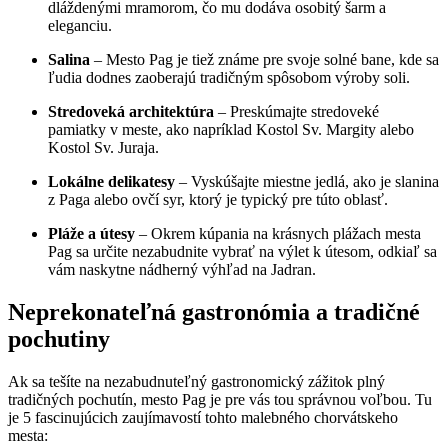
dláždenými mramorom, čo mu dodáva osobitý šarm a
eleganciu.
Salina
– Mesto Pag je tiež známe pre svoje solné bane, kde sa
ľudia dodnes zaoberajú tradičným spôsobom výroby soli.
Stredoveká architektúra
– Preskúmajte stredoveké
pamiatky v meste, ako napríklad Kostol Sv. Margity alebo
Kostol Sv. Juraja.
Lokálne delikatesy
– Vyskúšajte miestne jedlá, ako je slanina
z Paga alebo ovčí syr, ktorý je typický pre túto oblasť.
Pláže a útesy
– Okrem kúpania na krásnych plážach mesta
Pag sa určite nezabudnite vybrať na výlet k útesom, odkiaľ sa
vám naskytne nádherný výhľad na Jadran.
Neprekonateľná gastronómia a tradičné
pochutiny
Ak sa tešíte na nezabudnuteľný gastronomický zážitok plný
tradičných pochutín, mesto Pag je pre vás tou správnou voľbou. Tu
je 5 fascinujúcich zaujímavostí tohto malebného chorvátskeho
mesta: