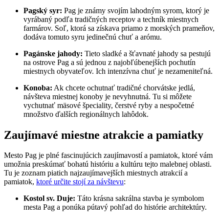
Pagský syr:
Pag je známy svojím lahodným syrom, ktorý je
vyrábaný podľa tradičných receptov a techník miestnych
farmárov. Soľ, ktorá sa získava priamo z morských prameňov,
dodáva tomuto syru jedinečnú chuť a arómu.
Pagánske jahody:
Tieto sladké a šťavnaté jahody sa pestujú
na ostrove Pag a sú jednou z najobľúbenejších pochutín
miestnych obyvateľov. Ich intenzívna chuť je nezameniteľná.
Konoba:
Ak chcete ochutnať tradičné chorvátske jedlá,
návšteva miestnej konoby je nevyhnutná. Tu si môžete
vychutnať mäsové špeciality, čerstvé ryby a nespočetné
množstvo ďalších regionálnych lahôdok.
Zaujímavé miestne atrakcie a pamiatky
Mesto Pag je plné fascinujúcich zaujímavostí a pamiatok, ktoré vám
umožnia preskúmať bohatú históriu a kultúru tejto malebnej oblasti.
Tu je zoznam piatich najzaujímavejších miestnych atrakcií a
pamiatok,
ktoré určite stojí za návštevu
:
Kostol sv. Duje:
Táto krásna sakrálna stavba je symbolom
mesta Pag a ponúka pútavý pohľad do histórie architektúry.