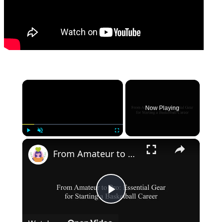
×
Now Playing
×
Play
Unmute
Fullscreen
From Amateur to Pro: Essential Gear for Starting a Basketball Career
Play