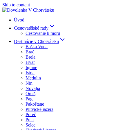
Skip to content
Úvod
Cestovatělské rady
Cestovanie k moru
Destinácie v Chorvátsku
Baška Voda
Brač
Brela
Hvar
Igrane
Istria
Medulin
Nin
Novalja
Omiš
Pag
Pakoštane
Plitvické jazera
Poreč
Pula
Selce