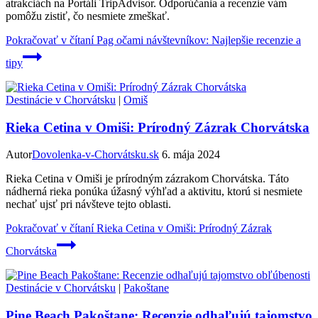
atrakciách na Portáli TripAdvisor. Odporúčania a recenzie vám
pomôžu zistiť, čo nesmiete zmeškať.
Pokračovať v čítaní
Pag očami návštevníkov: Najlepšie recenzie a
tipy
Destinácie v Chorvátsku
|
Omiš
Rieka Cetina v Omiši: Prírodný Zázrak Chorvátska
Autor
Dovolenka-v-Chorvátsku.sk
6. mája 2024
Rieka Cetina v Omiši je prírodným zázrakom Chorvátska. Táto
nádherná rieka ponúka úžasný výhľad a aktivitu, ktorú si nesmiete
nechať ujsť pri návšteve tejto oblasti.
Pokračovať v čítaní
Rieka Cetina v Omiši: Prírodný Zázrak
Chorvátska
Destinácie v Chorvátsku
|
Pakoštane
Pine Beach Pakoštane: Recenzie odhaľujú tajomstvo