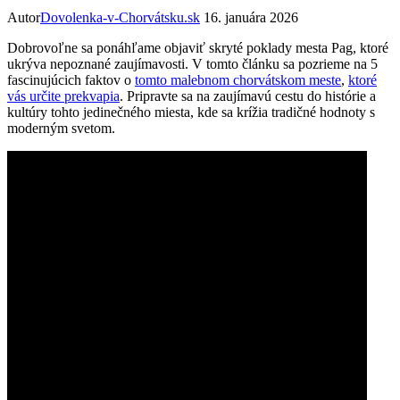
Autor
Dovolenka-v-Chorvátsku.sk
16. januára 2026
Dobrovoľne sa ponáhľame objaviť skryté poklady mesta Pag, ktoré
ukrýva nepoznané zaujímavosti. V tomto článku sa pozrieme na 5
fascinujúcich faktov o
tomto malebnom chorvátskom meste
,
ktoré
vás určite prekvapia
. Pripravte sa na zaujímavú cestu do histórie a
kultúry tohto jedinečného miesta, kde sa krížia tradičné hodnoty s
moderným svetom.