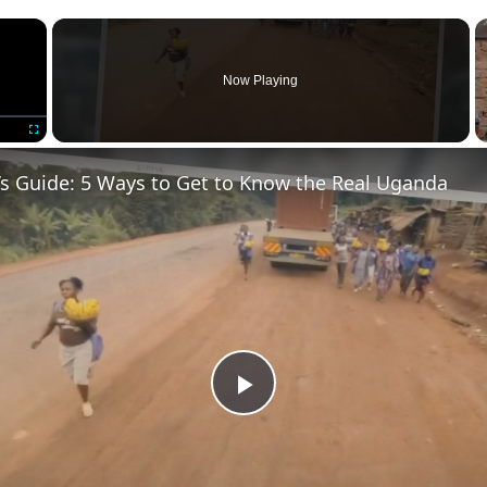
×
Now Playing
Fullscreen
’s Guide: 5 Ways to Get to Know the Real Uganda
Play
Video