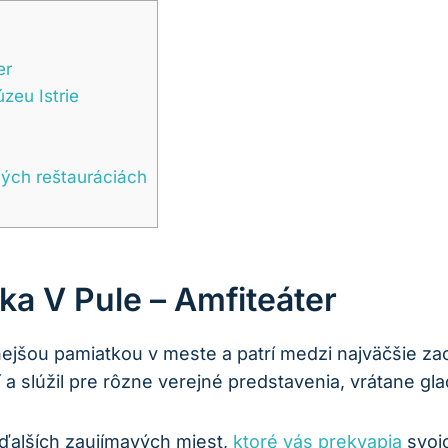
er
zeu Istrie
ných reštauráciách
ka V Pule – Amfiteáter
ejšou pamiatkou v meste a patrí medzi najväčšie za
í a slúžil pre rôzne verejné predstavenia, vrátane gl
ďalších zaujímavých miest,
ktoré vás prekvapia
svojo