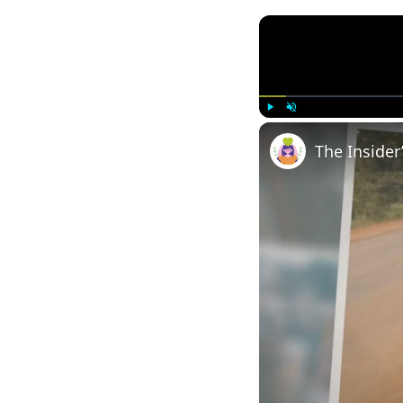
Play
Unmute
The Insider