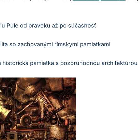
riu Pule od praveku až po súčasnosť
alita so zachovanými rímskymi pamiatkami
á historická pamiatka s pozoruhodnou architektúrou