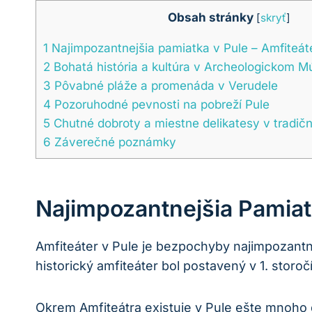
Obsah stránky
[
skryť
]
1
Najimpozantnejšia pamiatka v Pule – Amfiteát
2
Bohatá história a kultúra v Archeologickom Mú
3
Pôvabné pláže a promenáda v Verudele
4
Pozoruhodné pevnosti na pobreží Pule
5
Chutné dobroty a miestne delikatesy v tradič
6
Záverečné poznámky
Najimpozantnejšia Pamiat
Amfiteáter v Pule je bezpochyby najimpozantn
historický amfiteáter bol postavený v 1. storoč
Okrem Amfiteátra existuje v Pule ešte mnoho 