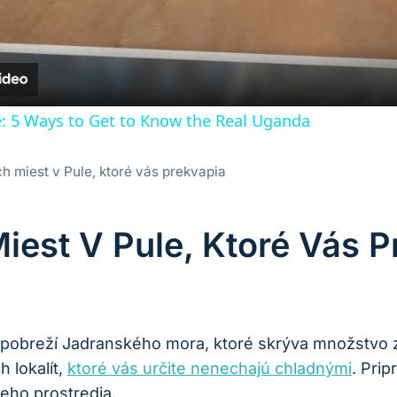
e: 5 Ways to Get to Know the Real Uganda
ch miest v Pule, ktoré vás prekvapia
iest V Pule, Ktoré Vás 
a pobreží Jadranského mora, ktoré skrýva množstvo 
 lokalít,
ktoré vás určite nenechajú chladnými
. Prip
eho prostredia.