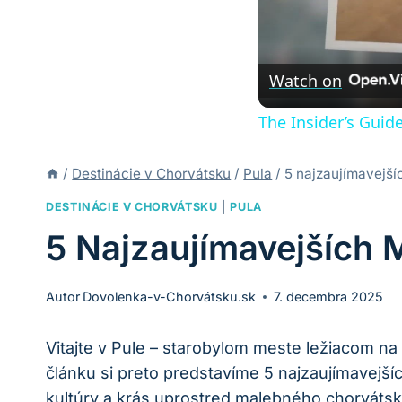
Watch on
The Insider’s Guid
/
Destinácie v Chorvátsku
/
Pula
/
5 najzaujímavejší
DESTINÁCIE V CHORVÁTSKU
|
PULA
5 Najzaujímavejších M
Autor
Dovolenka-v-Chorvátsku.sk
7. decembra 2025
Vitajte v Pule – starobylom meste ležiacom n
článku si preto predstavíme 5 najzaujímavejších
kultúry a krás uprostred malebného chorvátsk