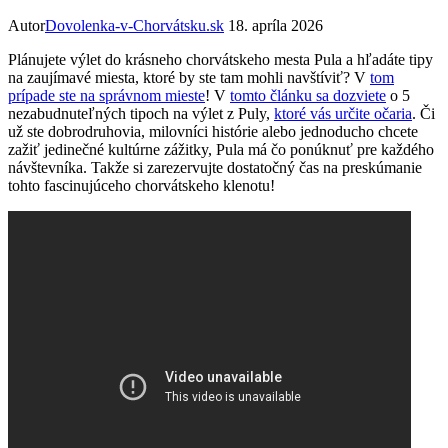
Autor
Dovolenka-v-Chorvátsku.sk
18. apríla 2026
Plánujete výlet do krásneho chorvátskeho mesta Pula a hľadáte tipy
na zaujímavé miesta, ktoré by ste tam mohli navštíviť? V
tom
prípade ste na správnom mieste
! V
tomto článku sa dozviete
o 5
nezabudnuteľných tipoch na výlet z Puly,
ktoré vás určite očaria
. Či
už ste dobrodruhovia, milovníci histórie alebo jednoducho chcete
zažiť jedinečné kultúrne zážitky, Pula má čo ponúknuť pre každého
návštevníka. Takže si zarezervujte dostatočný čas na preskúmanie
tohto fascinujúceho chorvátskeho klenotu!