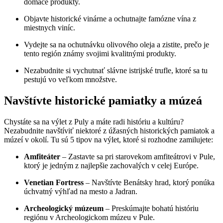
domáce produkty.
Objavte historické vinárne a ochutnajte famózne vína z
miestnych viníc.
Vydejte sa na ochutnávku olivového oleja a zistite, prečo je
tento región známy svojimi kvalitnými produkty.
Nezabudnite si vychutnať slávne istrijské trufle, ktoré sa tu
pestujú vo veľkom množstve.
Navštívte historické pamiatky a múzeá
Chystáte sa na výlet z Puly a máte radi históriu a kultúru?
Nezabudnite navštíviť niektoré z úžasných historických pamiatok a
múzeí v okolí. Tu sú 5 tipov na výlet, ktoré si rozhodne zamilujete:
Amfiteáter
– Zastavte sa pri starovekom amfiteátrovi v Pule,
ktorý je jedným z najlepšie zachovalých v celej Európe.
Venetian Fortress
– Navštívte Benátsky hrad, ktorý ponúka
úchvatný výhľad na mesto a Jadran.
Archeologický múzeum
– Preskúmajte bohatú históriu
regiónu v Archeologickom múzeu v Pule.