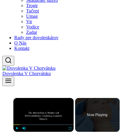
Skadarské jazero
Trogir
Tučepi
Umag
Vir
Vodice
Zadar
Rady pre dovolenkárov
O Nás
Kontakt
Dovolenka V Chorvátsku
×
Now Playing