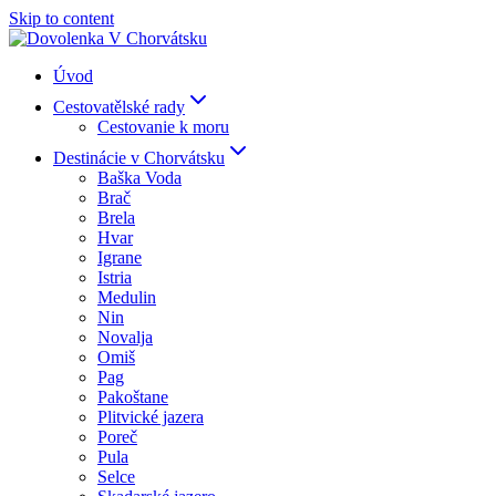
Skip to content
Úvod
Cestovatělské rady
Cestovanie k moru
Destinácie v Chorvátsku
Baška Voda
Brač
Brela
Hvar
Igrane
Istria
Medulin
Nin
Novalja
Omiš
Pag
Pakoštane
Plitvické jazera
Poreč
Pula
Selce