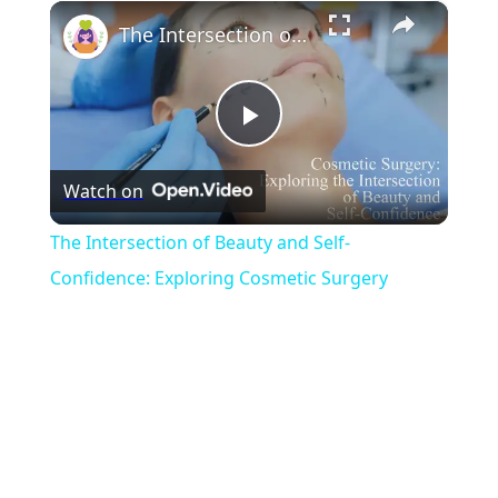
×
Play
Unmute
Fullscreen
The Intersection of Beauty and Self-Confidence: Exploring Cosmetic Surgery
Play
Watch on
Video
The Intersection of Beauty and Self-
Confidence: Exploring Cosmetic Surgery