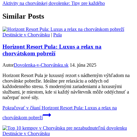
Aktivity na chorvátskej dovolenke: Tipy pre každého
Similar Posts
Destinácie v Chorvátsku
|
Pula
Horizont Resort Pula: Luxus a relax na
chorvátskom pobreží
Autor
Dovolenka-v-Chorvátsku.sk
14. júna 2025
Horizont Resort Pula je luxusný rezort s nádherným výhľadom na
chorvátske pobrežie. Ideálne pre relaxáciu a oddych od
každodenného stresu. S modernými zariadeniami a luxusnými
službami, je miestom, kde si každý návštevník môže oddýchnuť a
načerpať nové sily.
Pokračovať v čítaní
Horizont Resort Pula: Luxus a relax na
chorvátskom pobreží
Destinácie v Chorvátsku