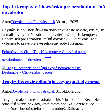
Top 10 kempov v Chorvátsku pre nezabudnuteľnú
dovolenku
Autor
Dovolenka-v-Chorvátsku.sk
30. mája 2025
Chystáte sa do Chorvátska na dovolenku a ešte neviete, kde by ste
sa mali ubytovať? Nezabudnite pozrieť naše top 10 kempov v
Chorvátsku pre nezabudnuteľnú dovolenku. Sľubujeme, že si
vyberiete to pravé pre svoj relaxačný pobyt pri mori.
Pokračovať v čítaní
Top 10 kempov v Chorvátsku pre
nezabudnuteľnú dovolenku
Destinácie v Chorvátsku
|
Trogir
Trogir: Recenzie odhaľujú skryté poklady mesta
Autor
Dovolenka-v-Chorvátsku.sk
31. októbra 2024
Trogir je malebné mesto bohaté na históriu a kultúru. Recenzie
odhaľujú skryté poklady, ktoré mesto ponúka. Pozrite si, čo
spoločnosť hovorí o tejto perle na pobreží Dalmácie.