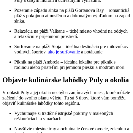
Puly s čistým morom a úchvatnými výhľadmi.
Pozeranie západu slnka na pláži Gortanova Bay – romantická
pláž s pokojnou atmosférou a dokonalým výhľadom na západ
slnka.
Relaxácia na pláži Valkane – tiché miesto vhodné na oddych
a relaxáciu v príjemnom prostredí.
Surfovanie na pláži Stoja – ideálna destinácia pre milovníkov
vodných športov,
ako je surfovanie
a potápanie.
Piknik na pláži Ambrela – ideálna lokalita pre piknik s
rodinou alebo priateľmi pri jemnom piesku a modrom mori.
Objavte kulinárske lahôdky Puly a okolia
V oblasti Puly a jej okolia nechýba zaujímavých miest, ktoré môžete
začleniť do svojho plánu výletu. Tu sú 5 tipov, ktoré vám pomôžu
objaviť kulinárske lahôdky tohto regiónu.
Vychutnajte si tradičné istrijské pokrmy v malebných
reštauráciách a vinárňach.
Navštívte miestne trhy a ochutnajte čerstvé ovocie, zeleninu a