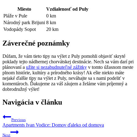
Miesto
Vzdialenosť od Puly
Pláže v Pule
0 km
Národný park Brijuni
8 km
Vodopády Sopot
20 km
Záverečné poznámky
Dúfam, že vám tieto tipy na výlet z Puly pomohli objaviť skryté
poklady tejto nádhernej chorvátskej destinácie. Nech sa vám darí pri
plánovaní a
užite si nezabudnuteľné zážitky
v tomto úžasnom meste
plnom histórie, kultúry a prírodného krásy! Ak ešte niekto máte
nejaké ďalšie tipy na výlet z Puly, neváhajte sa s nami podeliť v
komentároch. Ďakujeme za váš záujem a želáme vám príjemný a
dobrodružný výlet!
Navigácia v článku
Previous
Apartments Ivan Vodice: Domov ďaleko od domova
Next