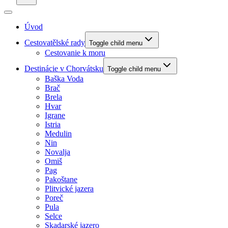
Úvod
Cestovatělské rady
Toggle child menu
Cestovanie k moru
Destinácie v Chorvátsku
Toggle child menu
Baška Voda
Brač
Brela
Hvar
Igrane
Istria
Medulin
Nin
Novalja
Omiš
Pag
Pakoštane
Plitvické jazera
Poreč
Pula
Selce
Skadarské jazero