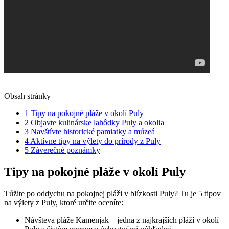
Obsah stránky
1
Tipy na pokojné pláže v okolí Puly
2
Objavte kulinárske lahôdky Puly a okolia
3
Navštívte historické pamiatky a múzeá
4
Aktívne tipy na výlety do prírody z Puly
5
Záverečné poznámky
Tipy na pokojné pláže v okolí Puly
Túžite po oddychu na pokojnej pláži v blízkosti Puly? Tu je 5 tipov
na výlety z Puly, ktoré určite oceníte:
Návšteva pláže Kamenjak – jedna z najkrajších pláží v okolí