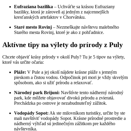
Eufraziana bazilika
– Uchváťte sa krásou Eufraziany
baziliky, ktorá je zároveň aj jedným z najcennejších
kresťanských artefaktov v Chorvátsku.
Staré mesto Rovinj
– Nezmeškajte návštevu malebného
Starého mesta Rovinj, ktoré je ako z pohľadnice.
Aktívne tipy na výlety do prírody z Puly
Chcete objaviť krásy prírody v okolí Puly? Tu je 5 tipov na výlety,
ktoré vás určite očaria:
Pláže:
V Pule a jej okolí nájdete krásne pláže s jemným
pieskom a čistou vodou. Odpočinok pri mori je vždy skvelým
spôsobom, ako si užiť prírodu a relaxovať.
Národný park Brijuni:
Navštívte tento nádherný národný
park, kde môžete objavovať divokú prírodu a zvieratá.
Prechádzka po ostrove je nezabudnuteľný zážitok.
Vodopády Sopot:
Ak ste milovníkom turistiky, určite by ste
mali navštíviť vodopády Sopot. Krásne prírodné prostredie a
nádherný výhľad sú jedinečným zážitkom pre každého
návštevníka.