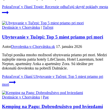
Pokračovať v čítaní
Trogir: Recenzie odhaľujú skryté poklady mesta
Destinácie v Chorvátsku
|
Tučepi
Ubytovanie v Tučepi: Top 5 miest priamo pri mori
Autor
Dovolenka-v-Chorvátsku.sk
17. januára 2026
Tučepi ponúka mnoho možností ubytovania priamo pri mori. Medzi
najlepšie miesta patria hotely LifeClassio, Hotel Laurentum, hotel
Neptun, apartmány Anka a apartmány Zora. Sú ideálne pre
dokonalú dovolenku na pobreží Dalmácie.
Pokračovať v čítaní
Ubytovanie v Tučepi: Top 5 miest priamo pri
mori
Destinácie v Chorvátsku
|
Pag
Kemping na Pagu: Dobrodružstvo pod hviezdami