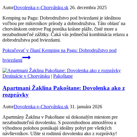
Autor
Dovolenka-v-Chorvátsku.sk
26. decembra 2025
Kemping na Pagu: Dobrodružstvo pod hviezdami je ideálnou
voľbou pre milovníkov prírody a dobrodružstva. Táto oblasť na
chorvátskom ostrove Pag ponúka krásne pláže, čisté more a
nezabudnuteľné zážitky. Čaká vás jedinečná kombinácia relaxu a
dobrodružstva pod hviezdami.
Pokračovať v čítaní
Kemping na Pagu: Dobrodružstvo pod
hviezdami
Destinácie v Chorvátsku
|
Pakoštane
Apartmani Žaklina Pakoštane: Dovolenka ako z
rozprávky
Autor
Dovolenka-v-Chorvátsku.sk
31. januára 2026
Apartmány Žaklina v Pakoštane sú dokonalým miestom pre
nezabudnuteľnú dovolenku. S pozoruhodnou atmosférou a
výhodnou polohou ponúkajú ideálny pobyt pre všetkých
návštevníkov. Užite si rodinnú dovolenku ako z rozprávky!