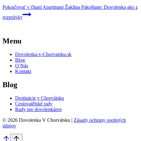
Pokračovať v čítaní
Apartmani Žaklina Pakoštane: Dovolenka ako z
rozprávky
Menu
Dovolenka-v-Chorvatsku.sk
Blog
O Nás
Kontakt
Blog
Destinácie v Chorvátsku
Cestovatělské rady
Rady pre dovolenkárov
© 2026 Dovolenka V Chorvátsku |
Zásady ochrany osobných
údajov