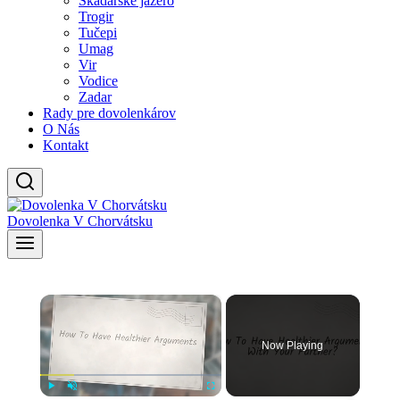
Skadarské jazero
Trogir
Tučepi
Umag
Vir
Vodice
Zadar
Rady pre dovolenkárov
O Nás
Kontakt
Dovolenka V Chorvátsku
×
Now Playing