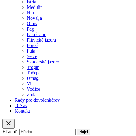
Istria
Medulin
Nin
Novalja
Omiš
Pag
Pakoštane
Plitvické jazera
Poreč
Pula
Selce
Skadarské jazero
Trogir
Tučepi
Umag
Vir
Vodice
Zadar
Rady pre dovolenkárov
O Nás
Kontakt
Hľadať: