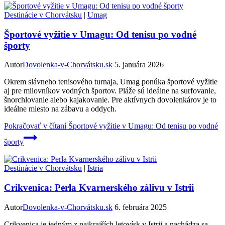
Destinácie v Chorvátsku
|
Umag
Športové vyžitie v Umagu: Od tenisu po vodné
športy
Autor
Dovolenka-v-Chorvátsku.sk
5. januára 2026
Okrem slávneho tenisového turnaja, Umag ponúka športové vyžitie
aj pre milovníkov vodných športov. Pláže sú ideálne na surfovanie,
šnorchlovanie alebo kajakovanie. Pre aktívnych dovolenkárov je to
ideálne miesto na zábavu a oddych.
Pokračovať v čítaní
Športové vyžitie v Umagu: Od tenisu po vodné
športy
Destinácie v Chorvátsku
|
Istria
Crikvenica: Perla Kvarnerského zálivu v Istrii
Autor
Dovolenka-v-Chorvátsku.sk
6. februára 2025
Crikvenica je jedným z najkrajších letovísk v Istrii a nachádza sa