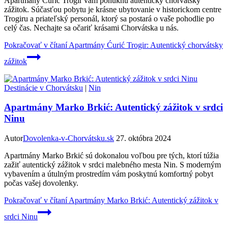
Apartmány Ćurić Trogir vám ponúknu autentický chorvátsky
zážitok. Súčasťou pobytu je krásne ubytovanie v historickom centre
Trogiru a priateľský personál, ktorý sa postará o vaše pohodlie po
celý čas. Nechajte sa očariť krásami Chorvátska u nás.
Pokračovať v čítaní
Apartmány Ćurić Trogir: Autentický chorvátsky
zážitok
Destinácie v Chorvátsku
|
Nin
Apartmány Marko Brkić: Autentický zážitok v srdci
Ninu
Autor
Dovolenka-v-Chorvátsku.sk
27. októbra 2024
Apartmány Marko Brkić sú dokonalou voľbou pre tých, ktorí túžia
zažiť autentický zážitok v srdci malebného mesta Nin. S moderným
vybavením a útulným prostredím vám poskytnú komfortný pobyt
počas vašej dovolenky.
Pokračovať v čítaní
Apartmány Marko Brkić: Autentický zážitok v
srdci Ninu