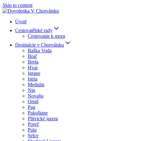
Skip to content
Úvod
Cestovatělské rady
Cestovanie k moru
Destinácie v Chorvátsku
Baška Voda
Brač
Brela
Hvar
Igrane
Istria
Medulin
Nin
Novalja
Omiš
Pag
Pakoštane
Plitvické jazera
Poreč
Pula
Selce