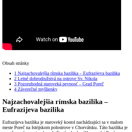
Obsah stránky
1
Najzachovalejšia​ rímska bazilika – Eufrazijeva bazilika
2
Letné dobrodružstvá⁤ na ‌ostrove Sv. Nikola
3
Pozoruhodná staroveká ⁤pevnosť – ‌Grad Poreč
4
Záverečné myšlienky
Najzachovalejšia​ rímska bazilika –
Eufrazijeva bazilika
Eufrazijeva bazilika je staroveký ⁤kostol nachádzajúci sa v malom‍
meste Poreč na Istrijskom polostrove⁣ v Chorvátsku. Táto bazilika⁣ je