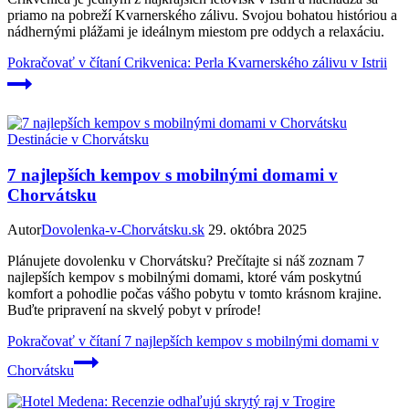
priamo na pobreží Kvarnerského zálivu. Svojou bohatou históriou a
nádhernými plážami je ideálnym miestom pre oddych a relaxáciu.
Pokračovať v čítaní
Crikvenica: Perla Kvarnerského zálivu v Istrii
Destinácie v Chorvátsku
7 najlepších kempov s mobilnými domami v
Chorvátsku
Autor
Dovolenka-v-Chorvátsku.sk
29. októbra 2025
Plánujete dovolenku v Chorvátsku? Prečítajte si náš zoznam 7
najlepších kempov s mobilnými domami, ktoré vám poskytnú
komfort a pohodlie počas vášho pobytu v tomto krásnom krajine.
Buďte pripravení na skvelý pobyt v prírode!
Pokračovať v čítaní
7 najlepších kempov s mobilnými domami v
Chorvátsku