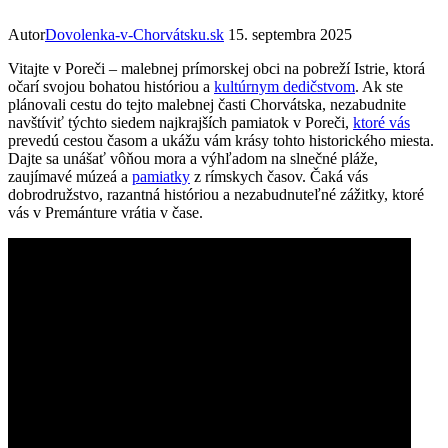
Autor
Dovolenka-v-Chorvátsku.sk
15. septembra 2025
Vitajte ​v ‌Poreči – malebnej prímorskej ‍obci na pobreží‍ Istrie,‌ ktorá
očarí svojou bohatou históriou a
kultúrnym dedičstvom
. Ak ​ste
plánovali cestu do tejto‍ malebnej časti Chorvátska, nezabudnite
navštíviť ​týchto siedem ⁣najkrajších pamiatok v Poreči,‍
ktoré vás
⁣prevedú ‍cestou časom a ukážu vám krásy tohto historického miesta.
Dajte sa unášať vôňou mora⁣ a výhľadom na ​slnečné pláže,
zaujímavé múzeá a
pamiatky
‌ z rímskych časov. Čaká vás
dobrodružstvo, ​razantná históriou a⁢ nezabudnuteľné⁢ zážitky, ktoré
vás v Premánture ⁢vrátia v čase.