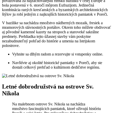
považovaná za najzachovalejšiu rímsku baziliku⁣ v celej Európe a ​
bola ⁤postavená v 6. storočí môjrom Eufrazijom. Jedinečná
kombinácia raných⁢ kresťanských ‌a ⁣byzantských architektonických
štýlov ju robí jedným ‍z najkrajších historických pamiatok v Poreči.
V‌ bazilike⁣ sa nachádza množstvo nádherných mozaik, fresiek a
mramorových slávnostných portálov.‍ Okrem toho môžete obdivovať​
aj ⁤pôvodné kamenné kazety ⁤na stropoch a staroveké sakrálne
predmety. Prehliadka tejto úžasnej stavby vám poskytne
⁢nezabudnuteľný ‍pohľad do histórie‍ a umenia ⁢na Istrijskom​
polostrove.
Vyhnite⁣ sa dlhým radom a rezervujte si‍ vstupenky online.
Navštívte aj okolité historické pamiatky v Poreči, aby ste
dostali celkový prehľad o kultúrnom ⁣dedičstve regiónu.
Letné dobrodružstvá⁤ na ‌ostrove Sv.
Nikola
Na malebnom ostrove‍ Sv. Nikola ‍sa nachádza
množstvo fascinujúcich​ pamiatok, ​ktoré oživujú históriu