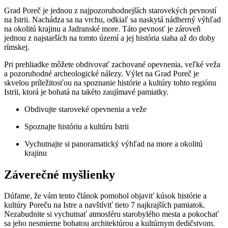
Grad Poreč je​ jednou z najpozoruhodnejších ⁤starovekých pevností
na Istrii. Nachádza sa na vrchu, odkiaľ sa naskytá nádherný výhľad
‌na okolitú krajinu ‌a Jadranské ⁢more. Táto pevnosť je zároveň
jednou z najstarších⁢ na tomto území a ⁤jej história siaha až do doby
rímskej.
Pri prehliadke ⁢môžete ​obdivovať zachované opevnenia, veľké veža
a pozoruhodné ⁤archeologické nálezy. ⁢Výlet na Grad Poreč je
skvelou príležitosťou​ na spoznanie histórie‌ a kultúry ​tohto⁣ regiónu
Istrii, ktorá je bohatá ‍na takéto⁤ zaujímavé pamiatky.
Obdivujte staroveké ⁣opevnenia a veže
Spoznajte históriu a kultúru Istrii
Vychutnajte⁤ si ⁤panoramatický výhľad na more ​a okolitú
⁤krajinu
Záverečné myšlienky
Dúfame,⁤ že vám⁤ tento ⁢článok ⁣pomohol objaviť kúsok histórie a
kultúry ‌Poreču na‌ Istre⁣ a⁣ navštíviť tieto 7 najkrajších pamiatok.
Nezabudnite ​si vychutnať‌ atmosféru starobylého ⁢mesta a ‌pokochať
sa jeho ⁢nesmierne bohatou architektúrou a kultúrnym dedičstvom.​