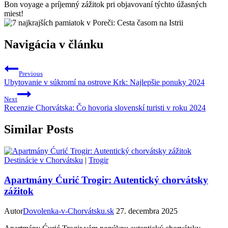
Bon ‍voyage a príjemný zážitok pri objavovaní týchto⁣ úžasných ​
miest!
Navigácia v článku
Previous
Ubytovanie v súkromí na ostrove Krk: Najlepšie ponuky 2024
Next
Recenzie Chorvátska: Čo hovoria slovenskí turisti v roku 2024
Similar Posts
Destinácie v Chorvátsku
|
Trogir
Apartmány Ćurić Trogir: Autentický chorvátsky
zážitok
Autor
Dovolenka-v-Chorvátsku.sk
27. decembra 2025