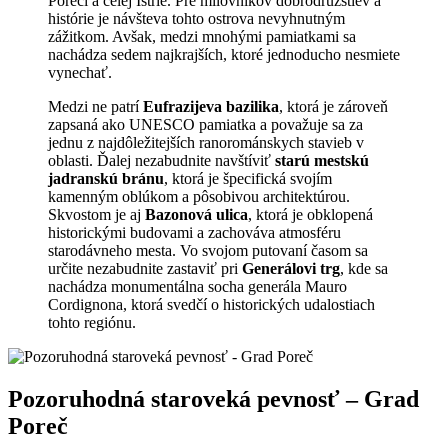
Poreči a celej Istrie. Pre‌ milovníkov dobrodružstiev‌ a
histórie je návšteva⁤ tohto ostrova nevyhnutným
zážitkom. Avšak,‌ medzi mnohými​ pamiatkami ⁢sa
nachádza sedem najkrajších, ​ktoré⁤ jednoducho nesmiete
vynechať. ​
Medzi ⁢ne patrí‌
Eufrazijeva bazilika
, ktorá je zároveň⁤
zapsaná ako UNESCO pamiatka⁢ a považuje sa za
⁤jednu ⁤z najdôležitejších⁣ ranorománskych stavieb v
oblasti. Ďalej nezabudnite navštíviť
starú mestskú
jadranskú bránu
, ktorá je‌ špecifická svojím
kamenným oblúkom⁢ a pôsobivou architektúrou.
Skvostom je ‌aj‌
Bazonová ulica
, ktorá⁤ je obklopená
historickými budovami ​a zachováva atmosféru
starodávneho ‌mesta. ‍Vo svojom‌ putovaní časom sa
⁤určite⁢ nezabudnite zastaviť ⁤pri
Generálovi trg
, kde sa
nachádza ‌monumentálna socha generála Mauro
Cordignona, ktorá⁣ svedčí o historických ‌udalostiach ​
tohto ⁤regiónu.
Pozoruhodná staroveká ⁤pevnosť – ‌Grad
Poreč