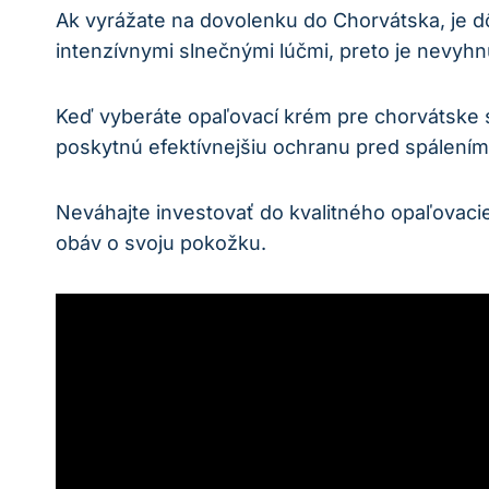
Ak vyrážate na dovolenku do Chorvátska, je d
intenzívnymi slnečnými lúčmi, preto je nevyh
Keď vyberáte opaľovací krém pre chorvátske s
poskytnú efektívnejšiu ochranu pred spálení
Neváhajte investovať do kvalitného opaľovaci
obáv o svoju pokožku.