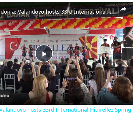
North Macedonia: Valandovo hosts 33rd International Hidirellez Spring Festival in North Macedonia.
Play
Video
alandovo hosts 33rd International Hidirellez Spring 