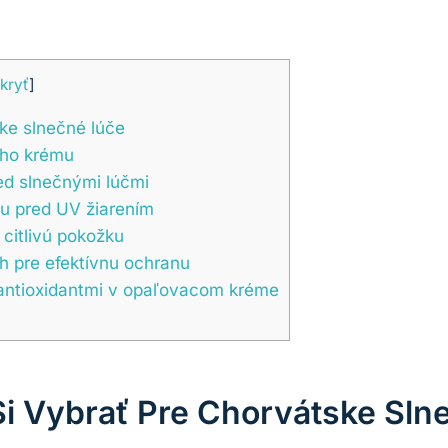
kryť
]
ke slnečné lúče
eho krému
ed slnečnými lúčmi
ou pred UV žiarením
citlivú pokožku
h pre efektívnu ochranu
 antioxidantmi v opaľovacom kréme
i Vybrať Pre Chorvátske Sln