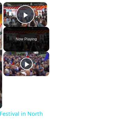
×
×
Play Video
Now Playing
Festival in North