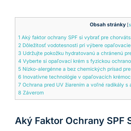
Obsah stránky
[
s
1
Aký faktor ochrany SPF si vybrať pre chorváts
2
Dôležitosť vodotesnosti pri výbere opaľovaci
3
Udržujte pokožku hydratovanú a chránenú pr
4
Vyberte si opaľovací krém s fyzickou ochran
5
Nízko-alergénne a bez chemických prísad pre 
6
Inovatívne technológie v opaľovacích krémoc
7
Ochrana pred UV žiarením a voľné radikály s
8
Záverom
Aký Faktor Ochrany SPF S