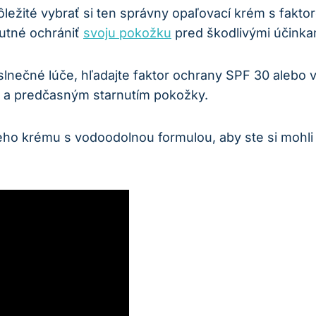
ôležité vybrať si ten správny opaľovací krém s fakt
nutné ochrániť
svoju pokožku
pred škodlivými účinkam
lnečné lúče, hľadajte faktor ochrany SPF 30 alebo v
m a predčasným starnutím pokožky.
eho krému s vodoodolnou formulou, aby ste si mohli