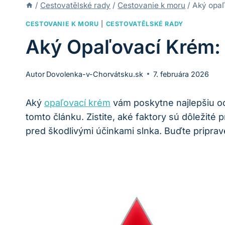
/
Cestovatělské rady
/
Cestovanie k moru
/
Aký opaľ
CESTOVANIE K MORU
|
CESTOVATĚLSKÉ RADY
Aký Opaľovací Krém:
Autor
Dovolenka-v-Chorvátsku.sk
7. februára 2026
Aký
opaľovací krém
vám poskytne najlepšiu oc
tomto článku. Zistite, aké faktory sú dôležit
pred škodlivými účinkami slnka. Buďte priprave