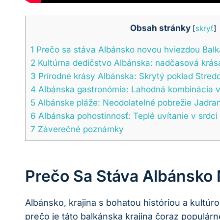
Obsah stránky
[
skryť
]
1
Prečo sa stáva Albánsko novou hviezdou Bal
2
Kultúrna dedičstvo Albánska: nadčasová krás
3
Prírodné krásy Albánska: Skrytý poklad Stred
4
Albánska gastronómia: Lahodná kombinácia 
5
Albánske pláže: Neodolatelné pobrežie Jadr
6
Albánska pohostinnosť: Teplé uvítanie v srdci
7
Záverečné poznámky
Prečo Sa Stáva Albánsko
Albánsko, krajina s bohatou históriou a kultú
prečo je táto balkánska krajina čoraz populárne