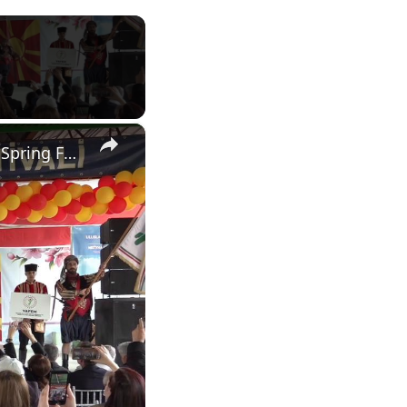
×
North Macedonia: Valandovo hosts 33rd International Hidirellez Spring Festival in North Macedonia.