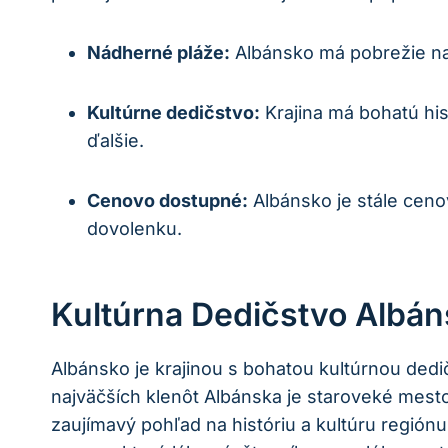
Nádherné pláže:
Albánsko má pobrežie na 
Kultúrne dedičstvo:
Krajina má bohatú his
ďalšie.
Cenovo dostupné:
Albánsko je stále cenov
dovolenku.
Kultúrna Dedičstvo Albá
Albánsko je krajinou s bohatou kultúrnou dedi
najväčších klenôt Albánska je staroveké mes
zaujímavý pohľad na históriu a kultúru regió