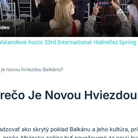
alandovo hosts 33rd International Hidirellez Spring 
 je novou hviezdou Balkánu?
Prečo Je Novou Hviezdou
zovať ako skrytý poklad Balkánu a jeho kultúra, prí
, prečo Albánsko začína byť považované za novú hvi