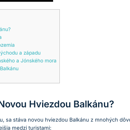
kánu?
a
ozemia
východu a západu
anského a Jónského mora
 Balkánu
 Novou Hviezdou Balkánu?
rou, sa stáva novou hviezdou Balkánu z mnohých dôvod
jšia medzi turistami: