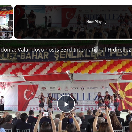
×
Now Playing
Fullscreen
Play
Video