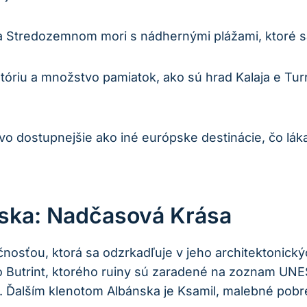
Stredozemnom mori s nádhernými plážami, ktoré sa 
tóriu a množstvo pamiatok, ako sú hrad Kalaja e Tur
o dostupnejšie ako iné európske destinácie, čo láka
nska: Nadčasová Krása
čnosťou, ktorá sa odzrkadľuje v jeho architektonick
to Butrint, ktorého ruiny sú zaradené na zoznam U
nu. Ďalším klenotom Albánska je Ksamil, malebné po