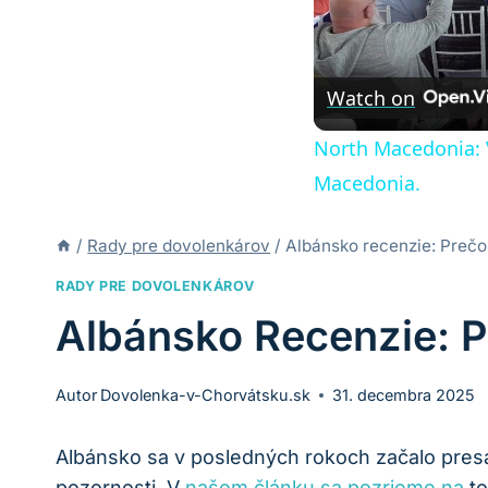
Watch on
North Macedonia: V
Macedonia.
/
Rady pre dovolenkárov
/
Albánsko recenzie: Prečo
RADY PRE DOVOLENKÁROV
Albánsko Recenzie: 
Autor
Dovolenka-v-Chorvátsku.sk
31. decembra 2025
Albánsko sa v posledných rokoch začalo presad
pozornosti. V
našom článku sa pozrieme na
to