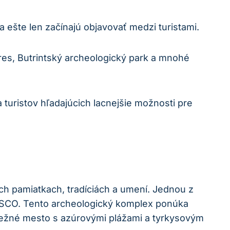
ešte len začínajú objavovať medzi turistami.
res, Butrintský archeologický park a mnohé
 turistov hľadajúcich lacnejšie možnosti pre
ých pamiatkach, tradíciách a umení. Jednou z
NESCO. Tento archeologický komplex ponúka
brežné mesto s azúrovými plážami a tyrkysovým