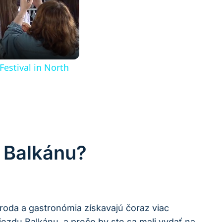
Festival in North
 Balkánu?
roda a gastronómia získavajú čoraz viac
ezdu Balkánu, a prečo by ste sa mali vydať na