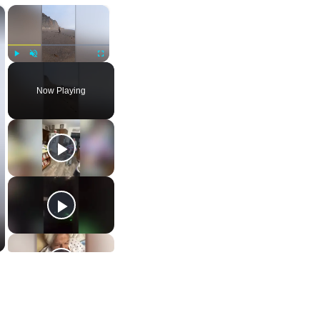
×
×
Play
Unmute
Fullscreen
Now Playing