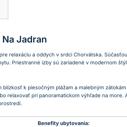
 Na Jadran
pre relaxáciu a oddych v srdci Chorvátska. Súčasťou
ytu. Priestranné izby sú zariadené v modernom štý
h blízkosť k piesočným plážam a malebným zátokám 
lebo relaxovať pri panoramatickom výhľade na more. 
rostredí.
Benefity ubytovania: