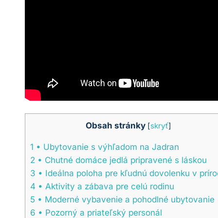
Obsah stránky
[
skryť
]
1
• Ubytovanie s výhľadom na Jadran
2
• Chutné domáce jedlá pripravené s láskou
3
• Ideálna poloha pre kľudnú dovolenku v prír
4
• Aktivity a zábava pre celú rodinu
5
• Moderné vybavenie a pohodlné ubytovanie
6
• Pozorný a priateľský personál