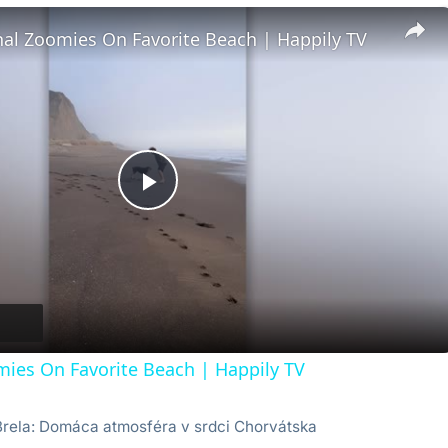
nal Zoomies On Favorite Beach | Happily TV
Play
Video
mies On Favorite Beach | Happily TV
Brela: Domáca atmosféra v srdci Chorvátska