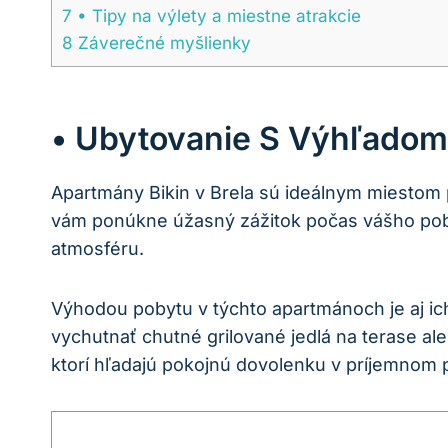
7
• Tipy na výlety a miestne atrakcie
8
Záverečné myšlienky
• Ubytovanie S Výhľadom
Apartmány Bikin v Brela sú ideálnym miestom 
vám ponúkne úžasný zážitok počas vášho pob
atmosféru.
Výhodou pobytu v týchto apartmánoch je aj ic
vychutnať chutné grilované jedlá na terase a
ktorí hľadajú pokojnú dovolenku v príjemnom p