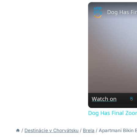
Dog Has Fi
Watch on
Dog Has Final Zoo
/
Destinácie v Chorvátsku
/
Brela
/
Apartmani Bikin 