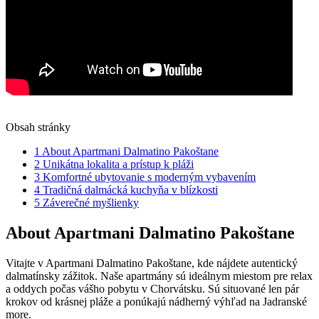
Obsah stránky
1
About Apartmani Dalmatino Pakoštane
2
Unikátna lokalita a prístup k pláži
3
Komfortné ubytovanie s moderným vybavením
4
Tradičná dalmácká kuchyňa v blízkosti
5
Záverečné myšlienky
About Apartmani Dalmatino Pakoštane
Vitajte v Apartmani Dalmatino Pakoštane, kde nájdete autentický
dalmatínsky zážitok. Naše apartmány sú ideálnym miestom pre relax
a oddych počas vášho pobytu v Chorvátsku. Sú situované len pár
krokov od krásnej pláže a ponúkajú nádherný výhľad na Jadranské
more.