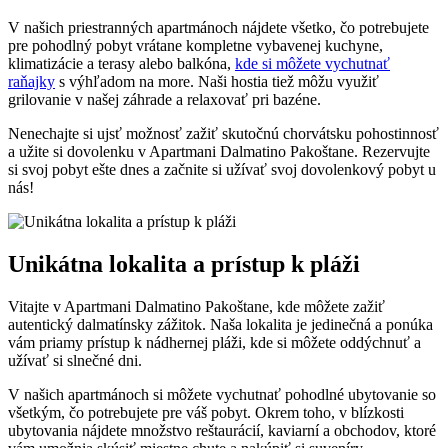
V našich priestranných apartmánoch nájdete všetko, čo potrebujete
pre pohodlný pobyt vrátane kompletne vybavenej kuchyne,
klimatizácie a terasy alebo balkóna,
kde si môžete vychutnať
raňajky
s výhľadom na more. Naši hostia tiež môžu využiť
grilovanie v našej záhrade a relaxovať pri bazéne.
Nenechajte si ujsť možnosť zažiť skutočnú chorvátsku pohostinnosť
a užite si dovolenku v Apartmani Dalmatino Pakoštane. Rezervujte
si svoj pobyt ešte dnes a začnite si užívať svoj dovolenkový pobyt u
nás!
Unikátna lokalita a prístup k pláži
Vitajte v Apartmani Dalmatino Pakoštane, kde môžete zažiť
autentický dalmatínsky zážitok. Naša lokalita je jedinečná a ponúka
vám priamy prístup k nádhernej pláži, kde si môžete oddýchnuť a
užívať si slnečné dni.
V našich apartmánoch si môžete vychutnať pohodlné ubytovanie so
všetkým, čo potrebujete pre váš pobyt. Okrem toho, v blízkosti
ubytovania nájdete množstvo reštaurácií, kaviarní a obchodov, ktoré