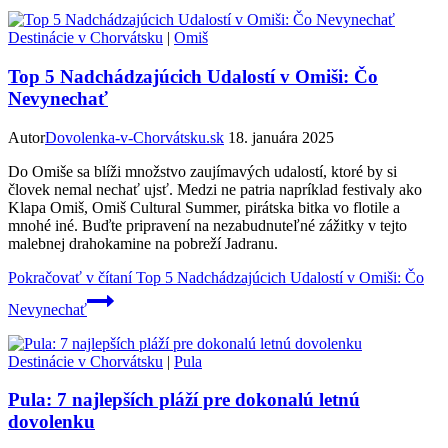
Destinácie v Chorvátsku
|
Omiš
Top 5 Nadchádzajúcich Udalostí v Omiši: Čo
Nevynechať
Autor
Dovolenka-v-Chorvátsku.sk
18. januára 2025
Do Omiše sa blíži množstvo zaujímavých udalostí, ktoré by si
človek nemal nechať ujsť. Medzi ne patria napríklad festivaly ako
Klapa Omiš, Omiš Cultural Summer, pirátska bitka vo flotile a
mnohé iné. Buďte pripravení na nezabudnuteľné zážitky v tejto
malebnej drahokamine na pobreží Jadranu.
Pokračovať v čítaní
Top 5 Nadchádzajúcich Udalostí v Omiši: Čo
Nevynechať
Destinácie v Chorvátsku
|
Pula
Pula: 7 najlepších pláží pre dokonalú letnú
dovolenku