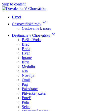
Skip to content
Úvod
Cestovatělské rady
Cestovanie k moru
Destinácie v Chorvátsku
Baška Voda
Brač
Brela
Hvar
Igrane
Istria
Medulin
Nin
Novalja
Omiš
Pag
Pakoštane
Plitvické jazera
Poreč
Pula
Selce