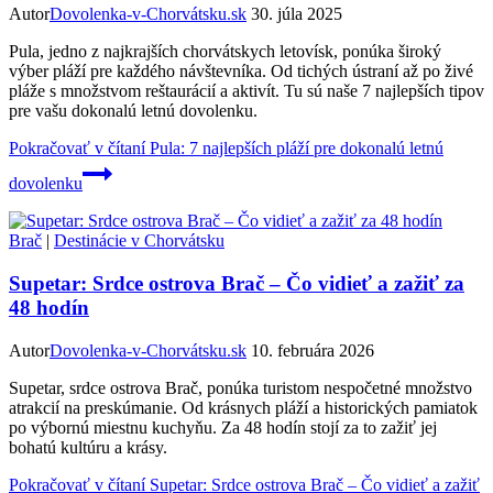
Autor
Dovolenka-v-Chorvátsku.sk
30. júla 2025
Pula, jedno z najkrajších chorvátskych letovísk, ponúka široký
výber pláží pre každého návštevníka. Od tichých ústraní až po živé
pláže s množstvom reštaurácií a aktivít. Tu sú naše 7 najlepších tipov
pre vašu dokonalú letnú dovolenku.
Pokračovať v čítaní
Pula: 7 najlepších pláží pre dokonalú letnú
dovolenku
Brač
|
Destinácie v Chorvátsku
Supetar: Srdce ostrova Brač – Čo vidieť a zažiť za
48 hodín
Autor
Dovolenka-v-Chorvátsku.sk
10. februára 2026
Supetar, srdce ostrova Brač, ponúka turistom nespočetné množstvo
atrakcií na preskúmanie. Od krásnych pláží a historických pamiatok
po výbornú miestnu kuchyňu. Za 48 hodín stojí za to zažiť jej
bohatú kultúru a krásy.
Pokračovať v čítaní
Supetar: Srdce ostrova Brač – Čo vidieť a zažiť