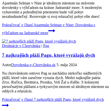
Apartmán Selman v Nine je ideálnym miestom na strávenie
dovolenky s výhľadom na krásne Jadranské more. S moderným
vybavením a pohodlnými priestormi bude váš pobyt
nezabudnuteľný. Rezervujte si svoj relaxačný pobyt ešte dnes!
Pokračovať v čítaní
Apartmán Selman v Nine: Dovolenka s
výhľadom na Jadranské more
Destinácie v Chorvátsku
|
Pag
7 najkrajších pláží Pagu, ktoré vyrážajú dych
Autor
Dovolenka-v-Chorvátsku.sk
5. mája 2024
Na chorvátskom ostrove Pag sa nachádza niekoľko nádherných
pláží, ktoré vám zaručene vyrazia dych. Medzi najkrajšie patria
Zrce, Ručica, Beritnica, Prosika, Veli Žal a ďalšie. S krásnymi
piesočnatými plážami a tyrkysovým morom sú ideálnym miestom na
oddych a relaxáciu.
Pokračovať v čítaní
7 najkrajších pláží Pagu, ktoré vyrážajú dych