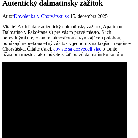
Autentický dalmatínsky zážitok
Autor
Dovolenka-v-Chorvátsku.sk
15. decembra 2025
Vitajte! Ak hľadáte autentický dalmatínsky zážitok, Apartmani
Dalmatino v Pakoštane sú pre vás to pravé miesto. S ich
pohodlnými ubytovaním, atmosférou a vynikajúcou polohou,
ponúkajú neprekonateľný zážitok v jednom z najkrajších regiónov
Chorvátska. Čítajte ďalej,
aby ste sa dozvedeli viac
o tomto
úžasnom mieste a ako môžete zažiť pravú dalmatínsku kultúru.