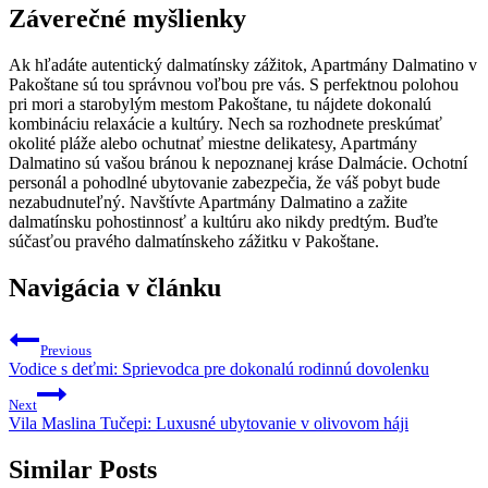
Záverečné myšlienky
Ak hľadáte autentický dalmatínsky zážitok, Apartmány Dalmatino v
Pakoštane sú tou správnou voľbou pre vás. S perfektnou polohou
pri mori a starobylým mestom Pakoštane, tu nájdete dokonalú
kombináciu relaxácie a kultúry. Nech sa rozhodnete preskúmať
okolité pláže alebo ochutnať miestne delikatesy, Apartmány
Dalmatino sú vašou bránou k nepoznanej kráse Dalmácie. Ochotní
personál a pohodlné ubytovanie zabezpečia, že váš pobyt bude
nezabudnuteľný. Navštívte Apartmány Dalmatino a zažite
dalmatínsku pohostinnosť a kultúru ako nikdy predtým. Buďte
súčasťou pravého dalmatínskeho zážitku v Pakoštane.
Navigácia v článku
Previous
Vodice s deťmi: Sprievodca pre dokonalú rodinnú dovolenku
Next
Vila Maslina Tučepi: Luxusné ubytovanie v olivovom háji
Similar Posts