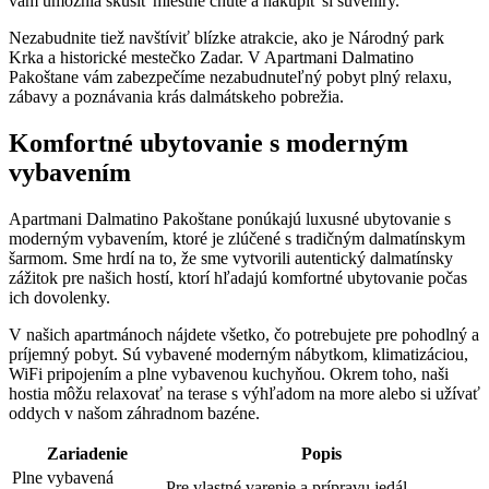
vám umožnia skúsiť miestne chute a nakúpiť si suveníry.
Nezabudnite tiež navštíviť blízke atrakcie, ako je Národný park
Krka a historické mestečko Zadar. V Apartmani Dalmatino
Pakoštane vám zabezpečíme nezabudnuteľný pobyt plný relaxu,
zábavy a poznávania krás dalmátskeho pobrežia.
Komfortné ubytovanie s moderným
vybavením
Apartmani Dalmatino Pakoštane ponúkajú luxusné ubytovanie s
moderným vybavením, ktoré je zlúčené s tradičným dalmatínskym
šarmom. Sme hrdí na to, že sme vytvorili autentický dalmatínsky
zážitok pre našich hostí, ktorí hľadajú komfortné ubytovanie počas
ich dovolenky.
V našich apartmánoch nájdete všetko, čo potrebujete pre pohodlný a
príjemný pobyt. Sú vybavené moderným nábytkom, klimatizáciou,
WiFi pripojením a plne vybavenou kuchyňou. Okrem toho, naši
hostia môžu relaxovať na terase s výhľadom na more alebo si užívať
oddych v našom záhradnom bazéne.
Zariadenie
Popis
Plne vybavená
Pre vlastné varenie a prípravu jedál