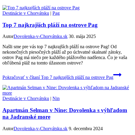
Destinácie v Chorvátsku
|
Pag
Top 7 najkrajších pláží na ostrove Pag
Autor
Dovolenka-v-Chorvátsku.sk
30. mája 2025
Našli sme pre vás top 7 najkrajších pláží na ostrove Pag! Od
nekonečných piesočných pláží až po úchvatné skalnaté zátoky,
ostrov Pag má niečo pre každého plážového nadšenca. Čo je vaša
obľúbená pláž na tomto úžasnom ostrove?
Pokračovať v čítaní
Top 7 najkrajších pláží na ostrove Pag
Destinácie v Chorvátsku
|
Nin
Apartmán Selman v Nine: Dovolenka s výhľadom
na Jadranské more
Autor
Dovolenka-v-Chorvátsku.sk
9. decembra 2024