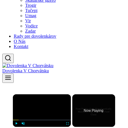
Skadarské jazero
Trogir
Tučepi
Umag
Vir
Vodice
Zadar
Rady pre dovolenkárov
O Nás
Kontakt
Dovolenka V Chorvátsku
×
Now Playing