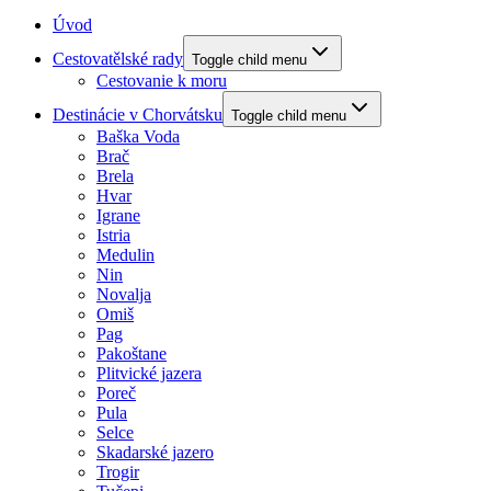
Úvod
Cestovatělské rady
Toggle child menu
Cestovanie k moru
Destinácie v Chorvátsku
Toggle child menu
Baška Voda
Brač
Brela
Hvar
Igrane
Istria
Medulin
Nin
Novalja
Omiš
Pag
Pakoštane
Plitvické jazera
Poreč
Pula
Selce
Skadarské jazero
Trogir