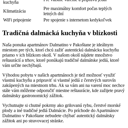
kuchyňa
Pre maximálny komfort počas teplých
Klimatizácia
letných dní
WiFi pripojenie
Pre spojenie s internetom kedykoľvek
Tradičná dalmácká kuchyňa v blízkosti
Naša ponuka apartmánov Dalmatino v Pakoštane je ideálnym
miestom pre tých, ktorí chcú zažiť autentickú dalmácku kuchyňu
priamo v ich blízkom okolí. V našom okolí nájdete množstvo
reštaurácií a trhov, ktoré ponúkajú tradičné dalmátske jedlá, ktoré
vám určite nechýbajú.
Výhodou pobytu v našich apartmánoch je tiež možnosť využiť
vlastnú kuchyňu a pripraviť si vlastné jedlá z čerstvých surovín
zakúpených na miestnom trhu. Ak sa vám ani na varení moc nechce
stále vám môžeme odporučiť miestne reštaurácie, kde zažijete pravý
dalmátsky gastronomický zážitok.
Vychutnajte si chutné pokrmy ako grilovanú rybu, čerstvé morské
plody a iné tradičné jedlá Dalmácie. Po príchode do Apartmánov
Dalmatino v Pakoštane nebudete chýbať autentický dalmátsky
zážitok ani po stravovacej stránke.