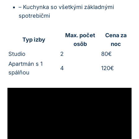
– Kuchynka so všetkými základnými
spotrebičmi
Max. počet
Cena za
Typ izby
osôb
noc
Studio
2
80€
Apartmán s 1
4
120€
spálňou