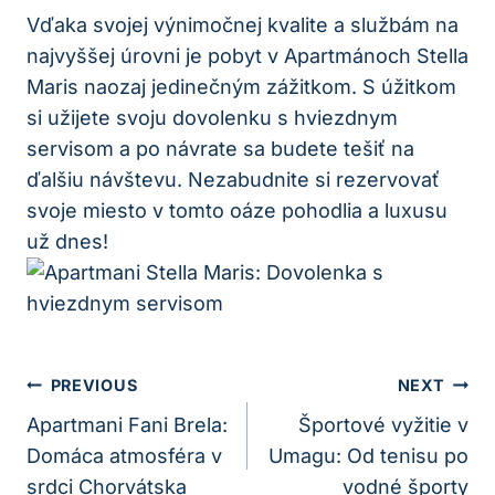
Vďaka svojej výnimočnej kvalite a službám na
najvyššej úrovni je pobyt v Apartmánoch Stella
Maris naozaj jedinečným zážitkom. S úžitkom
si užijete svoju dovolenku s hviezdnym
servisom a po návrate sa budete tešiť na
ďalšiu návštevu. Nezabudnite si rezervovať
svoje miesto v tomto oáze pohodlia a luxusu
už dnes!
Navigácia
PREVIOUS
NEXT
V
Apartmani Fani Brela:
Športové vyžitie v
Domáca atmosféra v
Umagu: Od tenisu po
Článku
srdci Chorvátska
vodné športy