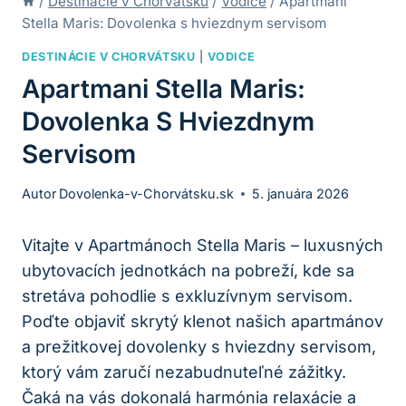
/
Destinácie v Chorvátsku
/
Vodice
/
Apartmani
Stella Maris: Dovolenka s hviezdnym servisom
DESTINÁCIE V CHORVÁTSKU
|
VODICE
Apartmani Stella Maris:
Dovolenka S Hviezdnym
Servisom
Autor
Dovolenka-v-Chorvátsku.sk
5. januára 2026
Vitajte v Apartmánoch Stella Maris – luxusných
ubytovacích jednotkách na pobreží, kde sa
stretáva pohodlie s exkluzívnym servisom.
Poďte objaviť skrytý klenot našich apartmánov
a prežitkovej dovolenky s hviezdny servisom,
ktorý vám zaručí nezabudnuteľné zážitky.
Čaká na vás dokonalá harmónia relaxácie a