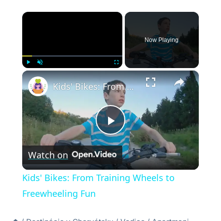
×
Now Playing
×
Play
Unmute
Fullscreen
Kids' Bikes: From Training Wheels to Freewheeling Fun
Play
Watch on
Video
Kids' Bikes: From Training Wheels to
Freewheeling Fun