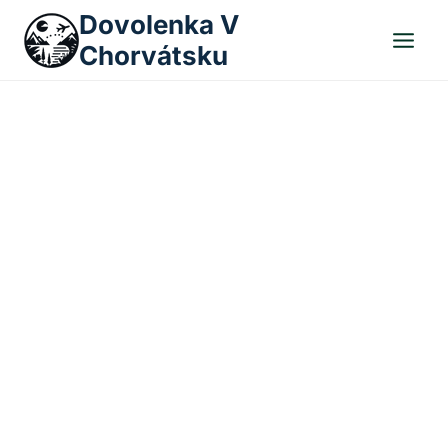
Skip
Dovolenka V
to
Chorvátsku
content