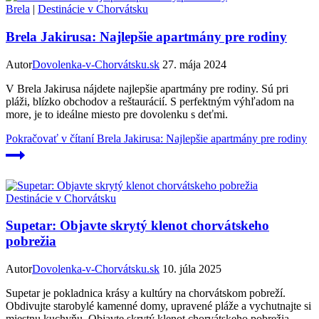
Brela
|
Destinácie v Chorvátsku
Brela Jakirusa: Najlepšie apartmány pre rodiny
Autor
Dovolenka-v-Chorvátsku.sk
27. mája 2024
V Brela Jakirusa nájdete najlepšie apartmány pre rodiny. Sú pri
pláži, blízko obchodov a reštaurácií. S perfektným výhľadom na
more, je to ideálne miesto pre dovolenku s deťmi.
Pokračovať v čítaní
Brela Jakirusa: Najlepšie apartmány pre rodiny
Destinácie v Chorvátsku
Supetar: Objavte skrytý klenot chorvátskeho
pobrežia
Autor
Dovolenka-v-Chorvátsku.sk
10. júla 2025
Supetar je pokladnica krásy a kultúry na chorvátskom pobreží.
Obdivujte starobylé kamenné domy, upravené pláže a vychutnajte si
miestnu kuchyňu. Objavte skrytý klenot chorvátskeho pobrežia