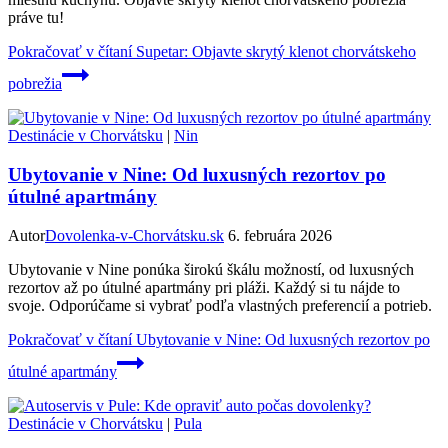
práve tu!
Pokračovať v čítaní
Supetar: Objavte skrytý klenot chorvátskeho
pobrežia
Destinácie v Chorvátsku
|
Nin
Ubytovanie v Nine: Od luxusných rezortov po
útulné apartmány
Autor
Dovolenka-v-Chorvátsku.sk
6. februára 2026
Ubytovanie v Nine ponúka širokú škálu možností, od luxusných
rezortov až po útulné apartmány pri pláži. Každý si tu nájde to
svoje. Odporúčame si vybrať podľa vlastných preferencií a potrieb.
Pokračovať v čítaní
Ubytovanie v Nine: Od luxusných rezortov po
útulné apartmány
Destinácie v Chorvátsku
|
Pula