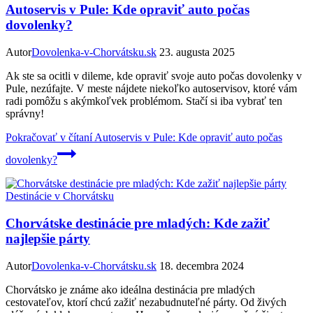
Autoservis v Pule: Kde opraviť auto počas
dovolenky?
Autor
Dovolenka-v-Chorvátsku.sk
23. augusta 2025
Ak ste sa ocitli v dileme, kde opraviť svoje auto počas dovolenky v
Pule, nezúfajte. V meste nájdete niekoľko autoservisov, ktoré vám
radi pomôžu s akýmkoľvek problémom. Stačí si iba vybrať ten
správny!
Pokračovať v čítaní
Autoservis v Pule: Kde opraviť auto počas
dovolenky?
Destinácie v Chorvátsku
Chorvátske destinácie pre mladých: Kde zažiť
najlepšie párty
Autor
Dovolenka-v-Chorvátsku.sk
18. decembra 2024
Chorvátsko je známe ako ideálna destinácia pre mladých
cestovateľov, ktorí chcú zažiť nezabudnuteľné párty. Od živých