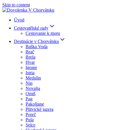
Skip to content
Úvod
Cestovatělské rady
Cestovanie k moru
Destinácie v Chorvátsku
Baška Voda
Brač
Brela
Hvar
Igrane
Istria
Medulin
Nin
Novalja
Omiš
Pag
Pakoštane
Plitvické jazera
Poreč
Pula
Selce