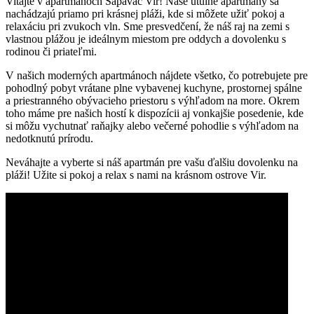
Vitajte v apartmánoch Sapavac Vir! Naše útulné apartmány sa
nachádzajú priamo pri krásnej pláži, kde si môžete užiť pokoj a
relaxáciu pri zvukoch vln. Sme presvedčení, že náš raj na zemi s
vlastnou plážou je ideálnym miestom pre oddych a dovolenku s
rodinou či priateľmi.
V našich moderných apartmánoch nájdete všetko, čo potrebujete pre
pohodlný pobyt vrátane plne vybavenej kuchyne, prostornej spálne
a priestranného obývacieho priestoru s výhľadom na more. Okrem
toho máme pre našich hostí k dispozícii aj vonkajšie posedenie, kde
si môžu vychutnať raňajky alebo večerné pohodlie s výhľadom na
nedotknutú prírodu.
Neváhajte a vyberte si náš apartmán pre vašu ďalšiu dovolenku na
pláži! Užite si pokoj a relax s nami na krásnom ostrove Vir.