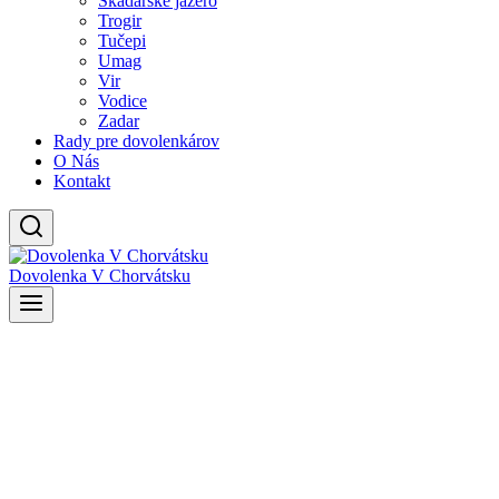
Skadarské jazero
Trogir
Tučepi
Umag
Vir
Vodice
Zadar
Rady pre dovolenkárov
O Nás
Kontakt
Dovolenka V Chorvátsku