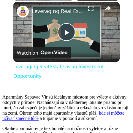
×
Leveraging Real Estate as an Investment Opportunity
Play
Watch on
Video
Leveraging Real Estate as an Investment
Opportunity
Apartmány Sapavac Vir sú ideálnym miestom pre výlety a aktívny
oddych v prírode. Nachádzajú sa v nádhernej lokalite priamo pri
mori, čo zabezpečuje jedinečný zážitok a relaxáciu vo vlastnom raji
na zemi. Okrem toho majú apartmány vlastnú pláž,
kde si môžete
užívať slnečné lúče
a kúpanie v pohodlí a súkromí.
Okolie apartmánov je tiež bohaté na možnosti výletov a rôzne