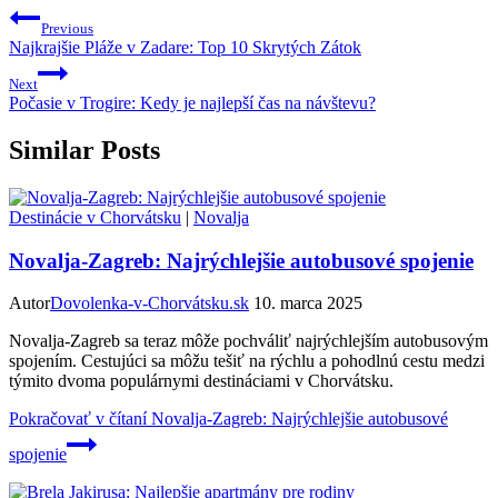
Previous
Najkrajšie Pláže v Zadare: Top 10 Skrytých Zátok
Next
Počasie v Trogire: Kedy je najlepší čas na návštevu?
Similar Posts
Destinácie v Chorvátsku
|
Novalja
Novalja-Zagreb: Najrýchlejšie autobusové spojenie
Autor
Dovolenka-v-Chorvátsku.sk
10. marca 2025
Novalja-Zagreb sa teraz môže pochváliť najrýchlejším autobusovým
spojením. Cestujúci sa môžu tešiť na rýchlu a pohodlnú cestu medzi
týmito dvoma populárnymi destináciami v Chorvátsku.
Pokračovať v čítaní
Novalja-Zagreb: Najrýchlejšie autobusové
spojenie