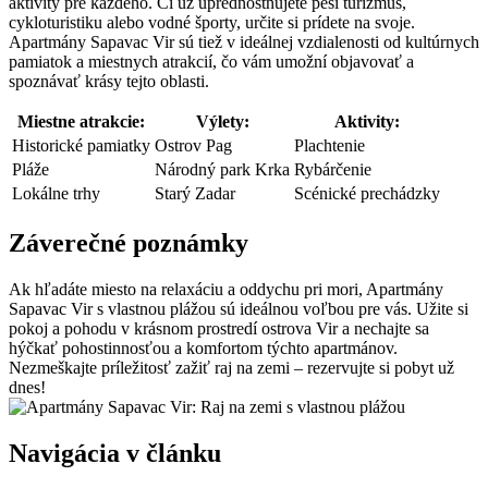
aktivity pre každého. Či už uprednostňujete peší turizmus,
cykloturistiku alebo vodné športy, určite si prídete na svoje.
Apartmány Sapavac Vir sú tiež v ideálnej vzdialenosti od kultúrnych
pamiatok a miestnych atrakcií, čo vám umožní objavovať a
spoznávať krásy tejto oblasti.
Miestne atrakcie:
Výlety:
Aktivity:
Historické pamiatky
Ostrov Pag
Plachtenie
Pláže
Národný park Krka
Rybárčenie
Lokálne trhy
Starý Zadar
Scénické prechádzky
Záverečné poznámky
Ak hľadáte miesto na relaxáciu a oddychu pri mori, Apartmány
Sapavac Vir s vlastnou plážou sú ideálnou voľbou pre vás. Užite si
pokoj a pohodu v krásnom prostredí ostrova Vir a nechajte sa
hýčkať pohostinnosťou a komfortom týchto apartmánov.
Nezmeškajte príležitosť zažiť raj na zemi – rezervujte si pobyt už
dnes!
Navigácia v článku