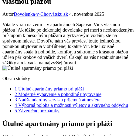
vlastnou plážou
Autor
Dovolenka-v-Chorvátsku.sk
4. novembra 2025
Vitajte v raji na zemi – v apartmánoch Sapavac Vir s vlastnou
plážou! Ak túžite po dokonalej dovolenke pri mori s neobmedzeným
prístupom k piesočným plážam a tyrkysovým vodám, ste na
správnom mieste. Dovoľte nám vás previesť touto jedinečnou
ponukou ubytovania v obľúbenej lokalite Vir, kde luxusné
apartmány spájajú pohodlie, komfort a súkromie s krásnou plážou
už len pár krokov od vašich dverí. Čakajú na vás nezabudnuteľné
zážitky a relaxácia na najvyššej úrovni.
Obsah stránky
1
Útulné apartmány priamo pri pláži
2
Moderné vybavenie a pohodlné ubytovanie
3
Nadštandardný servis a príjemná atmosféra
4
Výborná poloha a možnosti výletov a aktívneho oddychu
5
Záverečné poznámky
Útulné apartmány priamo pri pláži