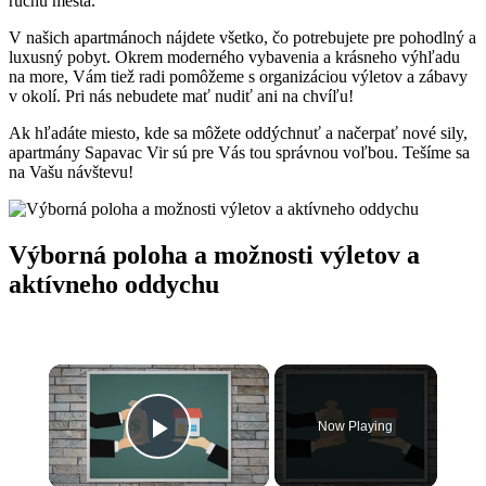
ruchu mesta.
V našich apartmánoch nájdete všetko, čo potrebujete pre pohodlný a
luxusný pobyt. Okrem moderného vybavenia a krásneho výhľadu
na more, Vám tiež radi pomôžeme s organizáciou výletov a zábavy
v okolí. Pri nás nebudete mať nudiť ani na chvíľu!
Ak hľadáte miesto, kde sa môžete oddýchnuť a načerpať nové sily,
apartmány Sapavac Vir sú pre Vás tou správnou voľbou. Tešíme sa
na Vašu návštevu!
Výborná poloha a možnosti výletov a
aktívneho oddychu
×
Now Playing
Play Video