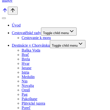
údajov
Úvod
Cestovatělské rady
Toggle child menu
Cestovanie k moru
Destinácie v Chorvátsku
Toggle child menu
Baška Voda
Brač
Brela
Hvar
Igrane
Istria
Medulin
Nin
Novalja
Omiš
Pag
Pakoštane
Plitvické jazera
Poreč