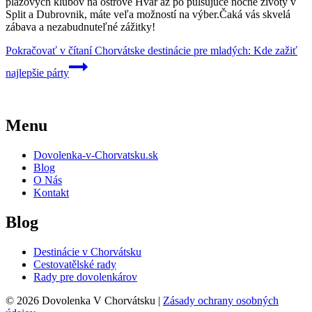
plážových klubov na ostrove Hvar až po pulsujúce nočné životy v
Split a Dubrovnik, máte veľa možností na výber.Čaká vás skvelá
zábava a nezabudnuteľné zážitky!
Pokračovať v čítaní
Chorvátske destinácie pre mladých: Kde zažiť
najlepšie párty
Menu
Dovolenka-v-Chorvatsku.sk
Blog
O Nás
Kontakt
Blog
Destinácie v Chorvátsku
Cestovatělské rady
Rady pre dovolenkárov
© 2026 Dovolenka V Chorvátsku |
Zásady ochrany osobných