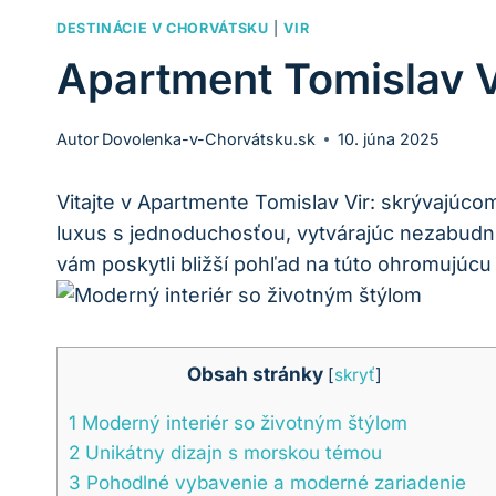
DESTINÁCIE V CHORVÁTSKU
|
VIR
Apartment Tomislav 
Autor
Dovolenka-v-Chorvátsku.sk
10. júna 2025
Vitajte v Apartmente Tomislav Vir: skrývajúco
luxus s jednoduchosťou, vytvárajúc nezabudn
vám poskytli bližší pohľad na túto ohromujú
Obsah stránky
[
skryť
]
1
Moderný interiér so životným štýlom
2
Unikátny dizajn s morskou témou
3
Pohodlné vybavenie a moderné zariadenie