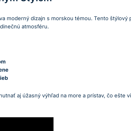
táva moderný dizajn s morskou témou. Tento štýlový p
jedinečnú atmosféru.
kom
mene
ieb
hutnať aj úžasný výhľad na more a prístav, čo ešte 