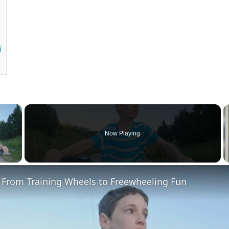
í
×
Now Playing
y Video
: From Training Wheels to Freewheeling Fun