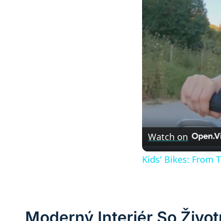
Watch on
Kids' Bikes: From 
Moderný Interiér So Živo