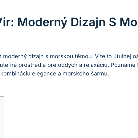
Vir: Moderný Dizajn S M
m moderný dizajn s morskou témou. V tejto útulnej oá
uteľné prostredie pre oddych a relaxáciu. Poznáme 
cu kombináciu elegance a morského šarmu.