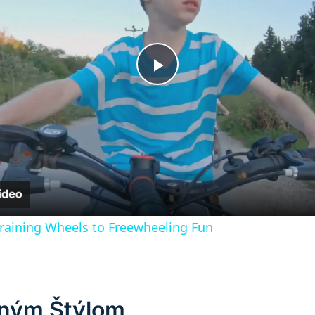
Play
Video
Training Wheels to Freewheeling Fun
tným Štýlom