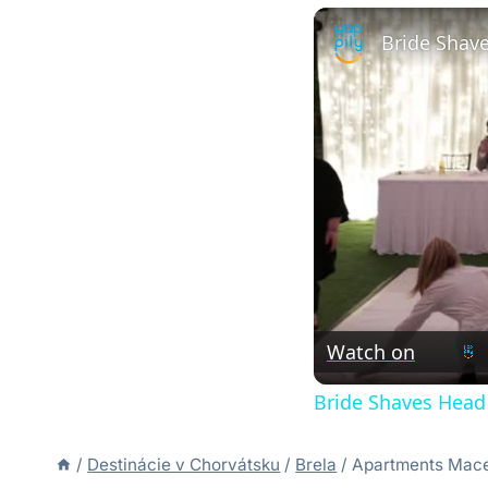
Watch on
Bride Shaves Head
/
Destinácie v Chorvátsku
/
Brela
/
Apartments Macek