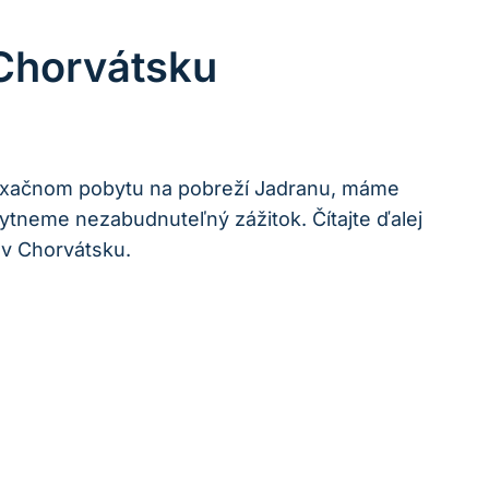
 Chorvátsku
elaxačnom pobytu na pobreží Jadranu, máme
tneme nezabudnuteľný zážitok. Čítajte ďalej
 v Chorvátsku.