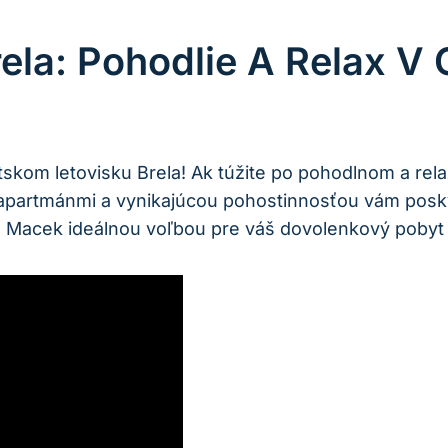
la: Pohodlie A Relax V
tskom letovisku Brela! Ak túžite po pohodlnom a r
 apartmánmi a vynikajúcou pohostinnosťou vám posky
s Macek ideálnou voľbou pre váš dovolenkový pobyt