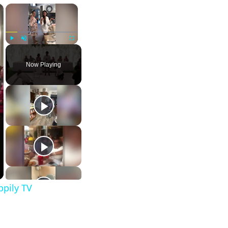
×
×
Play
Unmute
Fullscreen
Now Playing
pily TV