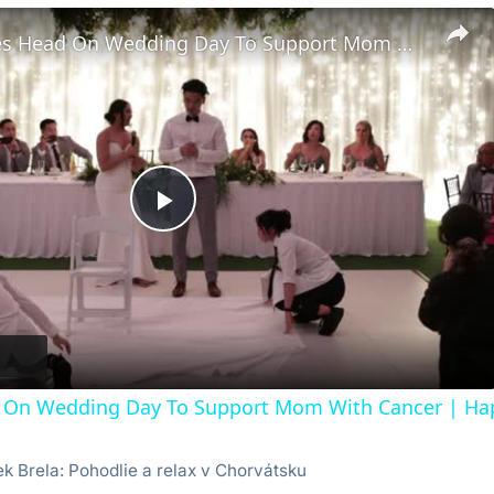
Bride Shaves Head On Wedding Day To Support Mom With Cancer | Happily TV
Play
Video
 On Wedding Day To Support Mom With Cancer | Hap
 Brela: Pohodlie a relax v Chorvátsku