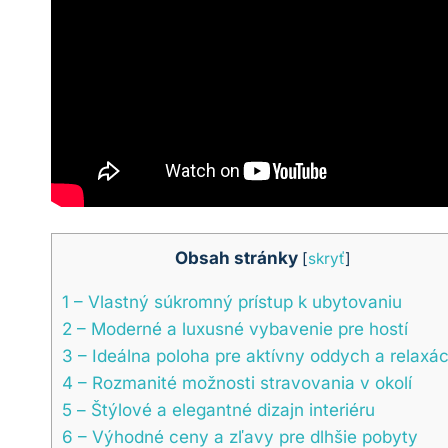
Obsah stránky
[
skryť
]
1
– Vlastný súkromný prístup k ubytovaniu
2
– Moderné a luxusné vybavenie pre hostí
3
– Ideálna poloha pre aktívny oddych a relaxác
4
– Rozmanité možnosti stravovania v okolí
5
– Štýlové a elegantné dizajn interiéru
6
– Výhodné ceny a zľavy pre dlhšie pobyty