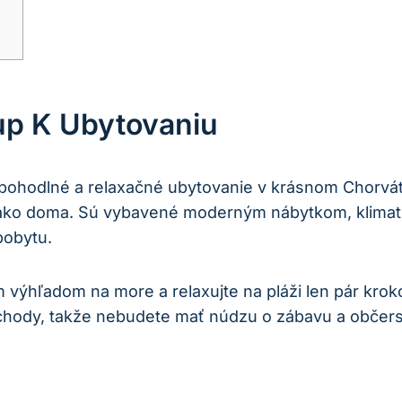
up K Ubytovaniu
 pohodlné a relaxačné ubytovanie v krásnom Chorv
iť ako doma. Sú vybavené moderným nábytkom, klimati
pobytu.
m výhľadom na more a relaxujte na pláži len pár kro
obchody, takže nebudete mať núdzu o zábavu a občer