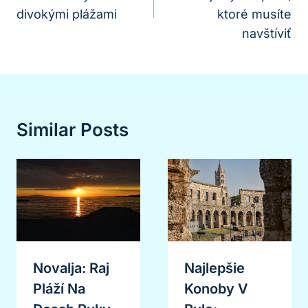
Článku
divokými plážami
ktoré musíte
navštíviť
Similar Posts
Novalja: Raj
Najlepšie
Pláží Na
Konoby V