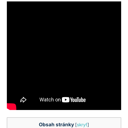
Obsah stránky
[
skryť
]