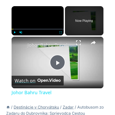
×
Now Playing
×
Play
Unmute
Fullscreen
Johor Bahru Travel
Play
Watch on
Video
Johor Bahru Travel
/
Destinácie v Chorvátsku
/
Zadar
/
Autobusom zo
Zadaru do Dubrovníka: Sprievodca Cestou