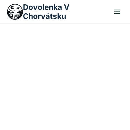
Skip
Dovolenka V
to
Chorvátsku
content