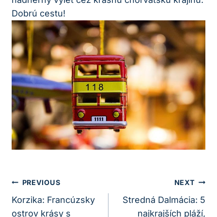
Dobrú cestu!
Navigácia
PREVIOUS
NEXT
V
Korzika: Francúzsky
Stredná Dalmácia: 5
ostrov krásy s
najkrajších pláží,