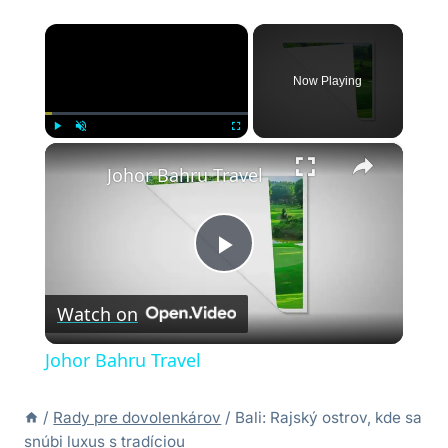
×
Now Playing
×
Play
Unmute
Fullscreen
Johor Bahru Travel
Play
Watch on
Video
Johor Bahru Travel
/
Rady pre dovolenkárov
/
Bali: Rajský ostrov, kde sa
snúbi luxus s tradíciou