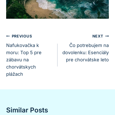
Navigácia
PREVIOUS
NEXT
V
Nafukovačka k
Čo potrebujem na
moru: Top 5 pre
dovolenku: Esenciály
Článku
zábavu na
pre chorvátske leto
chorvátskych
plážach
Similar Posts