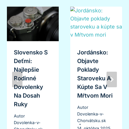
Slovensko S
Jordánsko:
Deťmi:
Objavte
Najlepšie
Poklady
Rodinné
Staroveku A
Dovolenky
Kúpte Sa V
Na Dosah
Mŕtvom Mori
Ruky
Autor
Dovolenka-v-
Autor
Chorvátsku.sk
Dovolenka-v-
14. októbra 2025