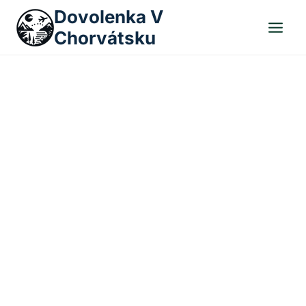
Skip
Dovolenka V
to
Chorvátsku
content