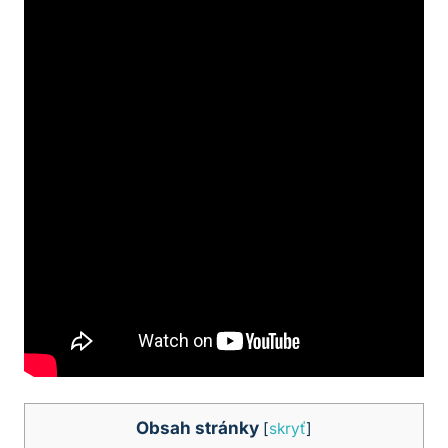
Obsah stránky
[
skryť
]