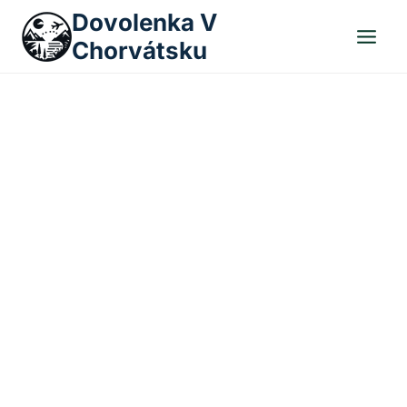
Skip
Dovolenka V
to
Chorvátsku
content