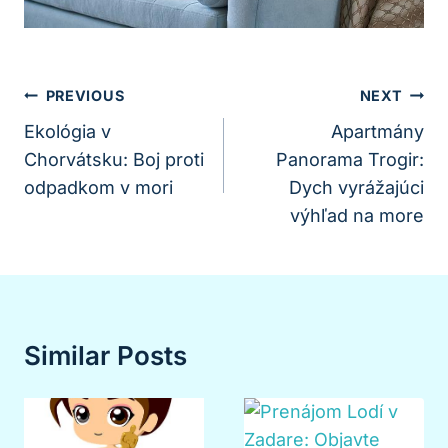
Navigácia
PREVIOUS
NEXT
V
Ekológia v
Apartmány
Chorvátsku: Boj proti
Panorama Trogir:
Článku
odpadkom v mori
Dych vyrážajúci
výhľad na more
Similar Posts