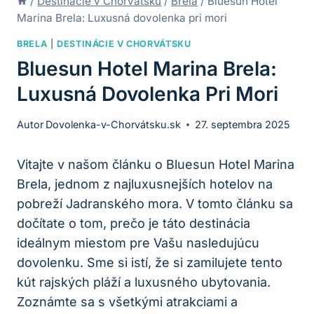
/
Destinácie v Chorvátsku
/
Brela
/
Bluesun Hotel
Marina Brela: Luxusná dovolenka pri mori
BRELA
|
DESTINÁCIE V CHORVÁTSKU
Bluesun Hotel Marina Brela:
Luxusná Dovolenka Pri Mori
Autor
Dovolenka-v-Chorvátsku.sk
27. septembra 2025
Vitajte v našom článku o Bluesun Hotel Marina
Brela, jednom z najluxusnejších hotelov na
pobreží Jadranského mora. V tomto článku sa
dočítate o tom, prečo je táto destinácia
ideálnym miestom pre Vašu nasledujúcu
dovolenku. Sme si istí, že si zamilujete tento
kút rajských pláží a luxusného ubytovania.
Zoznámte sa s všetkými atrakciami a