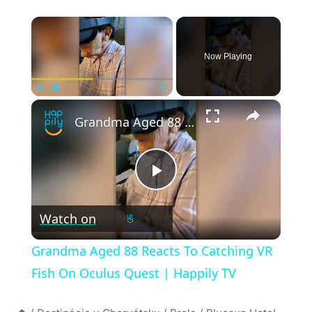
×
Now Playing
×
Play
Unmute
Fullscreen
Grandma Aged 88 Reacts To Catching VR Fish On Oculus Quest | Happily TV
Play
Watch on
Video
Grandma Aged 88 Reacts To Catching VR
Fish On Oculus Quest | Happily TV