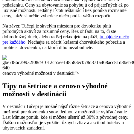
peňaženku. Ceny za ubytovanie sa pohybujú od prijateľných až po
luxusné možnosti. Jedálny lístok reštaurácií tiež ponúka rozmanité
ceny, takže si určite vyberiete niečo podľa vášho rozpočtu.
Na záver, Tučepi je skvelým miestom pre dovolenku plnú
prírodných aktivít za rozumné ceny. Bez ohľadu na to, či ste
dobrodružný duch, alebo radšej relaxujete na pláži,
tu nájdete niečo
pre každého
. Nechajte sa očariť krásami chorvátskeho pobrežia a
urobte si dovolenku, na ktorú dlho nezabudnete.
cenovo výhodné možnosti v destinácii“>
Tipy na šetriace a cenovo výhodné
možnosti v destinácii
V destinácii Tučepi je možné nájsť rôzne šetriace a cenovo výhodné
možnosti pre dovolenku snov. Jednou z možností je vyhľadávanie
Last Minute ponúk, kde si môžete ušetriť až 30% z pôvodnej ceny.
Ďalšou možnosťou je využitie rôznych zliav a akcií od hotelov a
ubytovacích zariadení.