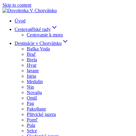
Skip to content
Úvod
Cestovatělské rady
Cestovanie k moru
Destinácie v Chorvátsku
Baška Voda
Brač
Brela
Hvar
Igrane
Istria
Medulin
Nin
Novalja
Omiš
Pag
Pakoštane
Plitvické jazera
Poreč
Pula
Selce