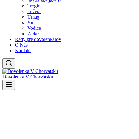
Skadarské jazero
Trogir
Tučepi
Umag
Vir
Vodice
Zadar
Rady pre dovolenkárov
O Nás
Kontakt
Dovolenka V Chorvátsku