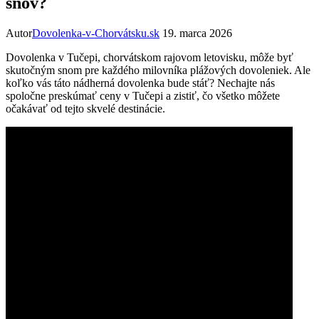
snov?
Autor
Dovolenka-v-Chorvátsku.sk
19. marca 2026
Dovolenka v Tučepi, chorvátskom rajovom letovisku, môže byť
skutočným snom pre každého milovníka plážových dovoleniek. Ale
koľko vás táto nádherná dovolenka bude stáť? Nechajte nás
spoločne preskúmať ceny v Tučepi a zistiť, čo všetko môžete
očakávať od tejto skvelé destinácie.