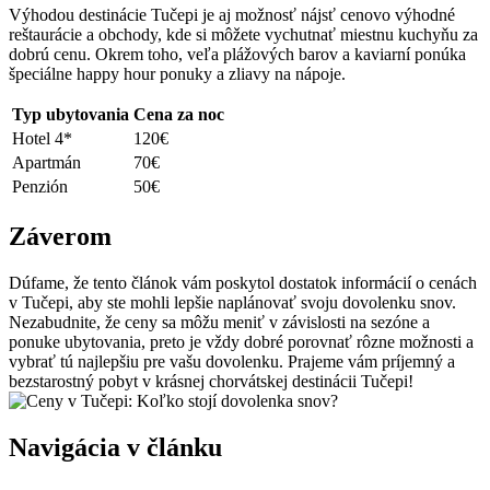
Výhodou destinácie Tučepi je aj možnosť nájsť cenovo výhodné
reštaurácie a obchody, kde si môžete vychutnať miestnu kuchyňu za
dobrú cenu. Okrem toho, veľa plážových barov a kaviarní ponúka
špeciálne happy hour ponuky a zliavy na nápoje.
Typ ubytovania
Cena za noc
Hotel 4*
120€
Apartmán
70€
Penzión
50€
Záverom
Dúfame, že tento článok vám poskytol dostatok informácií o cenách
v Tučepi, aby ste mohli lepšie naplánovať svoju dovolenku snov.
Nezabudnite, že ceny sa môžu meniť v závislosti na sezóne a
ponuke ubytovania, preto je vždy dobré porovnať rôzne možnosti a
vybrať tú najlepšiu pre vašu dovolenku. Prajeme vám príjemný a
bezstarostný pobyt v krásnej chorvátskej destinácii Tučepi!
Navigácia v článku