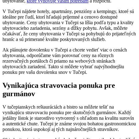
ubytovanie,
ktoré vyhovuje vašim potrebám
a rozpočtu.
V Tučepi nájdete hotely, apartmány, penzióny a kempingy, ktoré sú
ideálne pre ľudí, ktorí hľadajú príjemné a cenovo dostupné
ubytovanie. Ceny ubytovania v Tučepi sa líšia podľa typu a kvality
ubytovacieho zariadenia, sezóny a dĺžky pobytu. Avšak, môžete
očakávať, že ceny ubytovania v Tučepi sa pohybujú do prijateľných
hraníc a sú primerané kvalite poskytovaných služieb.
Ak plánujete dovolenku v Tučepi a chcete vedieť viac o cenách
ubytovania, odporúčame vám porovnať ceny na rôznych
rezervačných portáloch či priamo na webových stránkach
ubytovacích zariadení. Takto si môžete vybrať najvýhodnejšiu
ponuku pre vašu dovolenku snov v Tučepi.
Vynikajúca stravovacia ponuka pre
gurmánov
V tučepianskych reštauráciách a bistro sa môžete tešiť na
vynikajúcu stravovaciu ponuku pre skutočných gurmánov. Každý
jedálny lístok je starostlivo vytvorený s ohľadom na kvalitu surovín
a autentické chute. Tučepi je známe svojou bohatou gastronomickou
ponukou, ktorá uspokojí aj tých najnáročnejších stravníkov.