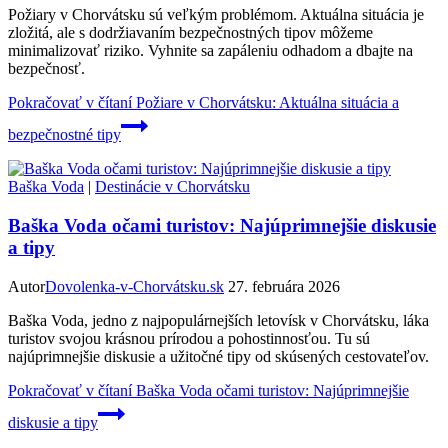
Požiary v Chorvátsku sú veľkým problémom. Aktuálna situácia je
zložitá, ale s dodržiavaním bezpečnostných tipov môžeme
minimalizovať riziko. Vyhnite sa zapáleniu odhadom a dbajte na
bezpečnosť.
Pokračovať v čítaní
Požiare v Chorvátsku: Aktuálna situácia a
bezpečnostné tipy
Baška Voda
|
Destinácie v Chorvátsku
Baška Voda očami turistov: Najúprimnejšie diskusie
a tipy
Autor
Dovolenka-v-Chorvátsku.sk
27. februára 2026
Baška Voda, jedno z najpopulárnejších letovísk v Chorvátsku, láka
turistov svojou krásnou prírodou a pohostinnosťou. Tu sú
najúprimnejšie diskusie a užitočné tipy od skúsených cestovateľov.
Pokračovať v čítaní
Baška Voda očami turistov: Najúprimnejšie
diskusie a tipy