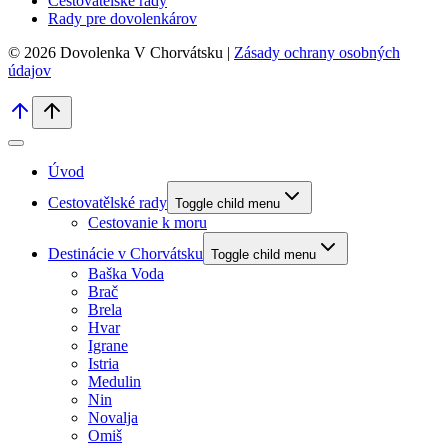
Cestovatělské rady
Rady pre dovolenkárov
© 2026 Dovolenka V Chorvátsku |
Zásady ochrany osobných
údajov
Úvod
Cestovatělské rady
Toggle child menu
Cestovanie k moru
Destinácie v Chorvátsku
Toggle child menu
Baška Voda
Brač
Brela
Hvar
Igrane
Istria
Medulin
Nin
Novalja
Omiš