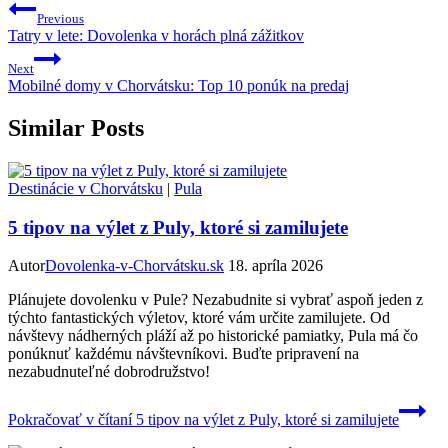
Previous
Tatry v lete: Dovolenka v horách plná zážitkov
Next
Mobilné domy v Chorvátsku: Top 10 ponúk na predaj
Similar Posts
Destinácie v Chorvátsku
|
Pula
5 tipov na výlet z Puly, ktoré si zamilujete
Autor
Dovolenka-v-Chorvátsku.sk
18. apríla 2026
Plánujete dovolenku v Pule? Nezabudnite si vybrať aspoň jeden z
týchto fantastických výletov, ktoré vám určite zamilujete. Od
návštevy nádherných pláží až po historické pamiatky, Pula má čo
ponúknuť každému návštevníkovi. Buďte pripravení na
nezabudnuteľné dobrodružstvo!
Pokračovať v čítaní
5 tipov na výlet z Puly, ktoré si zamilujete