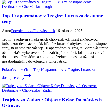
Destinácie v Chorvátsku
|
Trogir
Top 10 apartmánov v Trogire: Luxus za dostupné
ceny
Autor
Dovolenka-v-Chorvátsku.sk
16. októbra 2025
Trogir je jedným z najkrajších chorvátskych miest a kľúčovou
turistickou destináciou. Ak hľadáte luxusné ubytovanie za dostupné
ceny, našli sme pre vás top 10 apartmánov v Trogire, ktoré vás určite
očaria. Naše výberové kritéria zahŕňajú komfort, lokalitu a cenovú
dostupnosť. Prepáčte sa do tohto kúzelného mesta a užite si
nezabudnuteľnú dovolenku v Chorvátsku.
Pokračovať v čítaní
Top 10 apartmánov v Trogire: Luxus za
dostupné ceny
Destinácie v Chorvátsku
|
Zadar
Trajekty zo Zadaru: Objavte Krásy Dalmátskych
Ostrovov