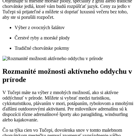
Objednajte si miestne morské plody, špeciality z grilu alebo tradičné
chorvátske jedlá, ktoré vám budú rozpúšťať jazyk. Ceny za jedlo v
Tučepi sú prijateľné a môžete si dopriať luxusnú večeru bez toho,
aby ste si porušili rozpočet.
Výber z ovocných šalátov
Čerstvé ryby a morské plody
Tradičné chorvátske pokrmy
Rozmanité možnosti aktívneho oddychu v
prírode
V Tučepi máte na výber z mnohých možností, ako si aktívne
oddýchnuť v prírode. Môžete si vybrať medzi turistikou,
cykloturistikou, plávaním v mori, potápaním, rybolovom a mnohými
ďalšími outdoorovými aktivitami. Pre milovníkov adrenalínu sú k
dispozícii rôzne adrenalínové športy ako paragliding, windsurfing
alebo kajakovanie.
Čo sa týka cien vo Tučepi, dovolenka snov v tomto malebnom
chorvátskom mestečku nemusí znamenať vyprázdnenie vášho