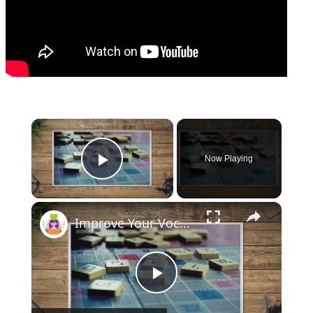
×
Now Playing
Play Video
×
Improve Your Vocabulary For Better Scrabble Play
Play