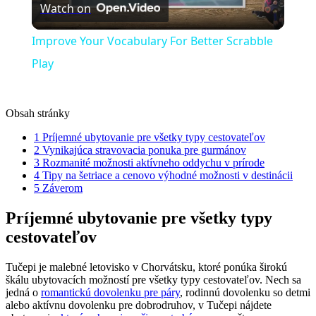
Watch on
Video
Improve Your Vocabulary For Better Scrabble
Play
Obsah stránky
1
Príjemné ubytovanie pre všetky typy cestovateľov
2
Vynikajúca stravovacia ponuka pre gurmánov
3
Rozmanité možnosti aktívneho oddychu v prírode
4
Tipy na šetriace a cenovo výhodné možnosti v destinácii
5
Záverom
Príjemné ubytovanie pre všetky typy
cestovateľov
Tučepi je malebné letovisko v Chorvátsku, ktoré ponúka širokú
škálu ubytovacích možností pre všetky typy cestovateľov. Nech sa
jedná o
romantickú dovolenku pre páry
, rodinnú dovolenku so detmi
alebo aktívnu dovolenku pre dobrodruhov, v Tučepi nájdete