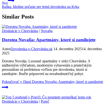
Next
Baška: Ideálne počasie pre letnú dovolenku na Krku
Similar Posts
Destinácie v Chorvátsku
|
Novalja
Dorotea Novalja: Apartmány, ktoré si zamilujete
Autor
Dovolenka-v-Chorvátsku.sk
14. decembra 2025
14. decembra
2025
Dorotea Novalja. Luxusné apartmány v srdci Chorvátska. S
nádherným výhľadom, moderným vybavením a priateľským
personálom sú perfektnou voľbou pre dovolenku, ktorú si
zamilujete. Buďte pripravení na nezabudnuteľný pobyt.
Pokračovať v čítaní
Dorotea Novalja: Apartmány, ktoré si zamilujete
Destinácie v Chorvátsku
|
Poreč