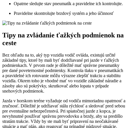
Opatrne sledujte stav pneumatík a pravidelne ich kontrolujte.
Pravidelne skontrolujte brzdový systém a jeho účinnosť
Tipy na zvládanie ťažkých podmienok na
ceste
Bez ohľadu na to, aký typ vozidla vodič ovláda, existujú určité
základné tipy, ktoré by mali byť dodržiavané pri jazde v ťažkých
podmienkach. V prvom rade je dôležité mať správne pneumatiky
pre dané poveternostné podmienky. Kontrola tlaku v pneumatikách
a pravidelné ich rotovanie môžu výrazne zlepšiť trakciu a stabilitu
vozidla. Okrem toho je vhodné mať vo vozidle základné náradie a
zásoby ako sú pokrývky, skrutkovač alebo lopata v prípade
snehových podmienok.
Jazda v horskom teréne vyžaduje od vodiča mimoriadnu opatrnosť a
zručnosť. Dôležité je udržiavať stálu rýchlosť a sledovať pred sebou
pre eventuálne nebezpečenstvá. Pri spiatočnej jazde z kopca, je
nevyhnutné používať správnu prevodovku a brzdy, aby sa predišlo
stratám trakcie. Vždy by ste mali byť pripravení na neočakávané
situácie a mať plán, ako reagovať na prípadné núdzové situácie.