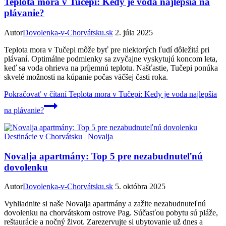
Teplota mora v Tučepi: Kedy je voda najlepšia na
plávanie?
Autor
Dovolenka-v-Chorvátsku.sk
2. júla 2025
Teplota mora v Tučepi môže byť pre niektorých ľudí dôležitá pri
plávaní. Optimálne podmienky sa zvyčajne vyskytujú koncom leta,
keď sa voda ohrieva na príjemnú teplotu. Našťastie, Tučepi ponúka
skvelé možnosti na kúpanie počas väčšej časti roka.
Pokračovať v čítaní
Teplota mora v Tučepi: Kedy je voda najlepšia
na plávanie?
Destinácie v Chorvátsku
|
Novalja
Novalja apartmány: Top 5 pre nezabudnuteľnú
dovolenku
Autor
Dovolenka-v-Chorvátsku.sk
5. októbra 2025
Vyhliadnite si naše Novalja apartmány a zažite nezabudnuteľnú
dovolenku na chorvátskom ostrove Pag. Súčasťou pobytu sú pláže,
reštaurácie a nočný život. Zarezervujte si ubytovanie už dnes a