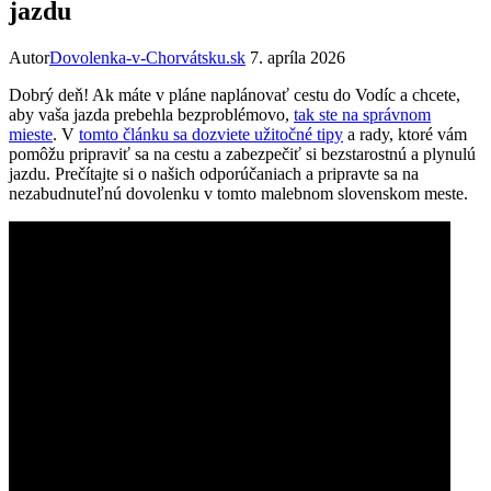
jazdu
Autor
Dovolenka-v-Chorvátsku.sk
7. apríla 2026
Dobrý deň! Ak máte v pláne naplánovať cestu do Vodíc a chcete,
aby vaša jazda prebehla bezproblémovo,
tak ste na správnom
mieste
. V
tomto článku sa dozviete užitočné tipy
a rady, ktoré vám
pomôžu pripraviť sa na cestu a zabezpečiť si bezstarostnú a plynulú
jazdu. Prečítajte si o našich odporúčaniach a pripravte sa na
nezabudnuteľnú dovolenku v tomto malebnom slovenskom meste.