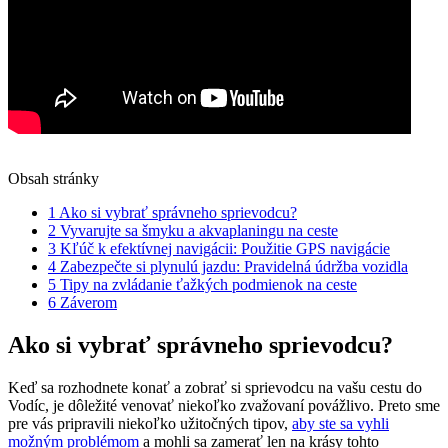
Obsah stránky
1
Ako si vybrať správneho sprievodcu?
2
Vyvarujte sa šmyku a akvaplaningu na ceste
3
Kľúč k efektívnej navigácii: Použitie GPS navigácie
4
Zabezpečte si plynulú jazdu: Pravidelná údržba vozidla
5
Tipy na zvládanie ťažkých podmienok na ceste
6
Záverom
Ako si vybrať správneho sprievodcu?
Keď sa rozhodnete konať a zobrať si sprievodcu na vašu cestu do
Vodíc, je dôležité venovať niekoľko zvažovaní povážlivo. Preto sme
pre vás pripravili niekoľko užitočných tipov,
aby ste sa vyhli
možným problémom
a mohli sa zamerať len na krásy tohto