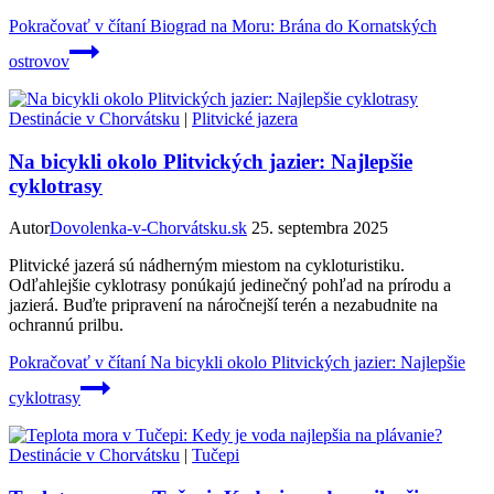
Pokračovať v čítaní
Biograd na Moru: Brána do Kornatských
ostrovov
Destinácie v Chorvátsku
|
Plitvické jazera
Na bicykli okolo Plitvických jazier: Najlepšie
cyklotrasy
Autor
Dovolenka-v-Chorvátsku.sk
25. septembra 2025
Plitvické jazerá sú nádherným miestom na cykloturistiku.
Odľahlejšie cyklotrasy ponúkajú jedinečný pohľad na prírodu a
jazierá. Buďte pripravení na náročnejší terén a nezabudnite na
ochrannú prilbu.
Pokračovať v čítaní
Na bicykli okolo Plitvických jazier: Najlepšie
cyklotrasy
Destinácie v Chorvátsku
|
Tučepi