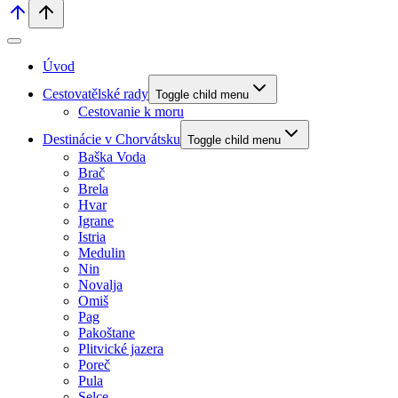
Úvod
Cestovatělské rady
Toggle child menu
Cestovanie k moru
Destinácie v Chorvátsku
Toggle child menu
Baška Voda
Brač
Brela
Hvar
Igrane
Istria
Medulin
Nin
Novalja
Omiš
Pag
Pakoštane
Plitvické jazera
Poreč
Pula
Selce