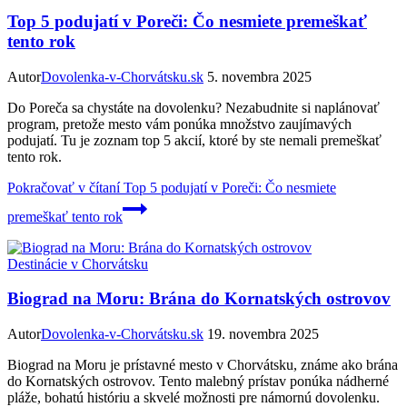
Top 5 podujatí v Poreči: Čo nesmiete premeškať
tento rok
Autor
Dovolenka-v-Chorvátsku.sk
5. novembra 2025
Do Poreča sa chystáte na dovolenku? Nezabudnite si naplánovať
program, pretože mesto vám ponúka množstvo zaujímavých
podujatí. Tu je zoznam top 5 akcií, ktoré by ste nemali premeškať
tento rok.
Pokračovať v čítaní
Top 5 podujatí v Poreči: Čo nesmiete
premeškať tento rok
Destinácie v Chorvátsku
Biograd na Moru: Brána do Kornatských ostrovov
Autor
Dovolenka-v-Chorvátsku.sk
19. novembra 2025
Biograd na Moru je prístavné mesto v Chorvátsku, známe ako brána
do Kornatských ostrovov. Tento malebný prístav ponúka nádherné
pláže, bohatú históriu a skvelé možnosti pre námornú dovolenku.