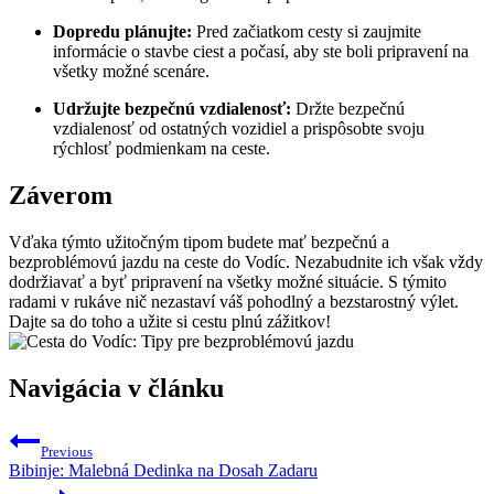
Dopredu plánujte:
Pred začiatkom cesty si zaujmite
informácie o stavbe ciest a počasí, aby ste boli pripravení na
všetky možné scenáre.
Udržujte bezpečnú vzdialenosť:
Držte bezpečnú
vzdialenosť od ostatných vozidiel a prispôsobte svoju
rýchlosť podmienkam na ceste.
Záverom
Vďaka týmto užitočným tipom budete mať bezpečnú a
bezproblémovú jazdu na ceste do Vodíc. Nezabudnite ich však vždy
dodržiavať a byť pripravení na všetky možné situácie. S týmito
radami v rukáve nič nezastaví váš pohodlný a bezstarostný výlet.
Dajte sa do toho a užite si cestu plnú zážitkov!
Navigácia v článku
Previous
Bibinje: Malebná Dedinka na Dosah Zadaru