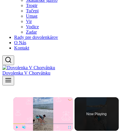
Skadarské jazero
Trogir
Tučepi
Umag
Vir
Vodice
Zadar
Rady pre dovolenkárov
O Nás
Kontakt
Dovolenka V Chorvátsku
×
Now Playing