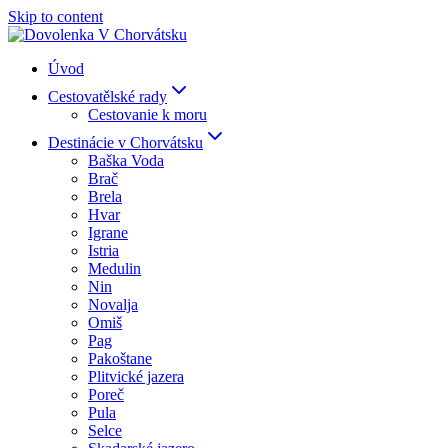
Skip to content
Úvod
Cestovatělské rady
Cestovanie k moru
Destinácie v Chorvátsku
Baška Voda
Brač
Brela
Hvar
Igrane
Istria
Medulin
Nin
Novalja
Omiš
Pag
Pakoštane
Plitvické jazera
Poreč
Pula
Selce