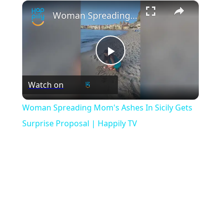
×
Play
Unmute
Fullscreen
Woman Spreading Mom's Ashes In Sicily Gets Surprise Proposal | Happily TV
Play
Watch on
Video
Woman Spreading Mom's Ashes In Sicily Gets
Surprise Proposal | Happily TV