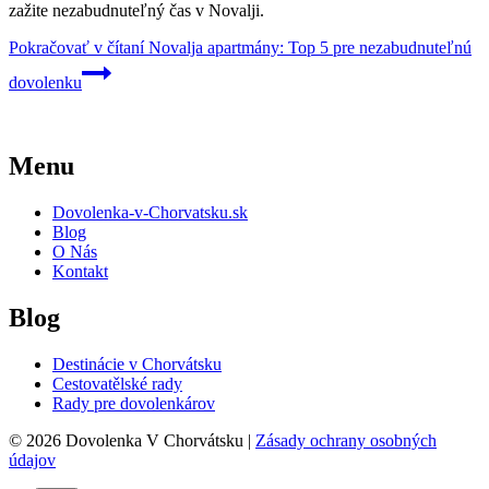
zažite nezabudnuteľný čas v Novalji.
Pokračovať v čítaní
Novalja apartmány: Top 5 pre nezabudnuteľnú
dovolenku
Menu
Dovolenka-v-Chorvatsku.sk
Blog
O Nás
Kontakt
Blog
Destinácie v Chorvátsku
Cestovatělské rady
Rady pre dovolenkárov
© 2026 Dovolenka V Chorvátsku |
Zásady ochrany osobných
údajov