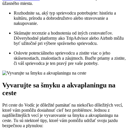
úžasného miesta.
Rozhodnite sa, aký typ sprievodcu potrebujete: históriu a
kultúru, prírodu a dobrodružstvo alebo stravovanie a
nakupovanie.
Skúmajte recenzie a hodnotenia od iných cestovateľov.
Dôveryhodné platformy ako TripAdvisor alebo Airbnb môžu
byť užitočné pri výbere správneho sprievodcu.
Oslovte potenciálneho sprievodcu a zistite viac o jeho
skúsenostiach, znalostiach a záujmoch. Buďte priamy a zistite,
či váš sprievodca je ten pravý pre vaše potreby.
Vyvarujte sa šmyku a akvaplaningu na
ceste
Pri ceste do Vodíc je dôležité pamätať na niekoľko dôležitých vecí,
ktoré vám pomôžu dosiahnuť cieľ bez problémov. Jednou z
najdôležitejších vecí je vyvarovanie sa šmyku a akvaplaningu na
ceste. Tu sú niektoré tipy, ktoré vám pomôžu udržať svoju jazdu
bezpečnou a plynulou: