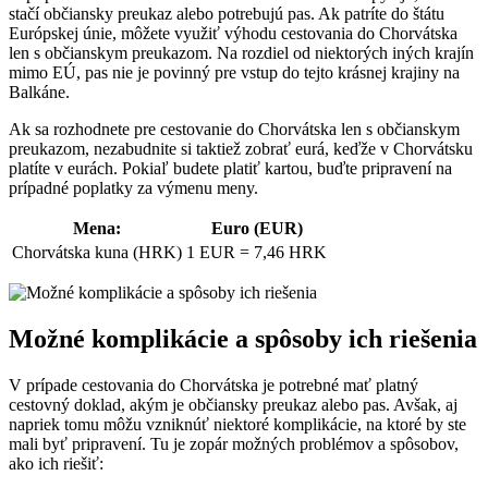
stačí občiansky preukaz alebo potrebujú pas. Ak patríte do štátu
Európskej únie, môžete využiť výhodu cestovania do Chorvátska
len s občianskym preukazom. Na rozdiel od niektorých iných krajín
mimo EÚ, pas nie je povinný pre vstup do tejto krásnej krajiny na
Balkáne.
Ak sa rozhodnete pre cestovanie do Chorvátska len s občianskym
preukazom, nezabudnite si taktiež zobrať eurá, keďže v Chorvátsku
platíte v eurách. Pokiaľ budete platiť kartou, buďte pripravení na
prípadné poplatky za výmenu meny.
Mena:
Euro (EUR)
Chorvátska kuna (HRK)
1 EUR = 7,46 HRK
Možné komplikácie a spôsoby ich riešenia
V prípade cestovania do Chorvátska je potrebné mať platný
cestovný doklad, akým je občiansky preukaz alebo pas. Avšak, aj
napriek tomu môžu vzniknúť niektoré komplikácie, na ktoré by ste
mali byť pripravení. Tu je zopár možných problémov a spôsobov,
ako ich riešiť: