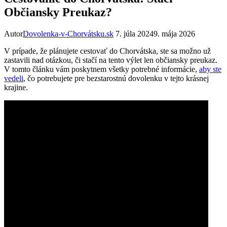
Občiansky Preukaz?
Autor
Dovolenka-v-Chorvátsku.sk
7. júla 2024
9. mája 2026
V prípade, že plánujete cestovať do Chorvátska, ste sa možno už
zastavili nad otázkou, či stačí na tento výlet len občiansky preukaz.
V tomto článku vám poskytnem všetky potrebné informácie,
aby ste
vedeli
, čo potrebujete pre bezstarostnú dovolenku v tejto krásnej
krajine.