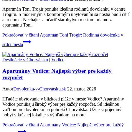
Apartmán Toni Trogir ponúka ideálnu rodinnú dovolenku v centre
Trogiru. S moderným a komfortným ubytovaním sa hostia budú cítiť
ako doma. Nechajte sa očariť starobylým mestom priamo z
apartmánu Toni.
Pokračovať v čítaní
Apartmán Toni Trogir: Rodinná dovolenka v
srdci mesta
Destinácie v Chorvátsku
|
Vodice
Apartmány Vodice: Najlepší výber pre každý
rozpočet
Autor
Dovolenka-v-Chorvátsku.sk
22. marca 2026
Hľadáte ubytovanie v blízkosti pláže v meste Vodice? Apartmány
Vodice ponúkajú široký výber pre každý rozpočet. Sú ideálnou
voľbou pre dovolenku na pobreží Chorvátska. Užite si príjemný
pobyt v krásnej lokalite s výhľadom na more.
Pokračovať v čítaní
Apartmány Vodice: Najlepší výber pre každý