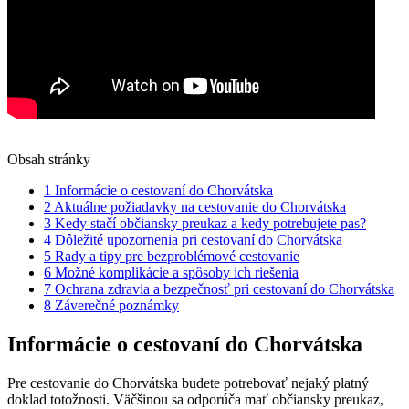
Obsah stránky
1
Informácie o cestovaní do Chorvátska
2
Aktuálne požiadavky na cestovanie do Chorvátska
3
Kedy stačí občiansky preukaz a kedy potrebujete pas?
4
Dôležité upozornenia pri cestovaní do Chorvátska
5
Rady a tipy pre bezproblémové cestovanie
6
Možné komplikácie a spôsoby ich riešenia
7
Ochrana zdravia a bezpečnosť pri cestovaní do Chorvátska
8
Záverečné poznámky
Informácie o cestovaní do Chorvátska
Pre cestovanie do Chorvátska budete potrebovať nejaký platný
doklad totožnosti. Väčšinou sa odporúča mať občiansky preukaz,