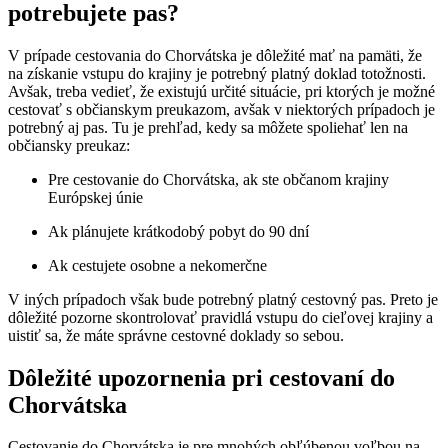
potrebujete pas?
V prípade cestovania do Chorvátska je dôležité mať na pamäti, že
na získanie vstupu do krajiny je potrebný platný doklad totožnosti.
Avšak, treba vedieť, že existujú určité situácie, pri ktorých je možné
cestovať s občianskym preukazom, avšak v niektorých prípadoch je
potrebný aj pas. Tu je prehľad, kedy sa môžete spoliehať len na
občiansky preukaz:
Pre cestovanie do Chorvátska, ak ste občanom krajiny
Európskej únie
Ak plánujete krátkodobý pobyt do 90 dní
Ak cestujete osobne a nekomerčne
V iných prípadoch však bude potrebný platný cestovný pas. Preto je
dôležité pozorne skontrolovať pravidlá vstupu do cieľovej krajiny a
uistiť sa, že máte správne cestovné doklady so sebou.
Dôležité upozornenia pri cestovaní do
Chorvátska
Cestovanie do Chorvátska je pre mnohých obľúbenou voľbou na