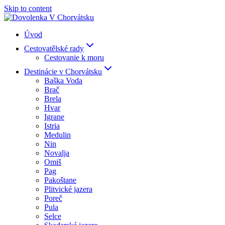
Skip to content
Úvod
Cestovatělské rady
Cestovanie k moru
Destinácie v Chorvátsku
Baška Voda
Brač
Brela
Hvar
Igrane
Istria
Medulin
Nin
Novalja
Omiš
Pag
Pakoštane
Plitvické jazera
Poreč
Pula
Selce