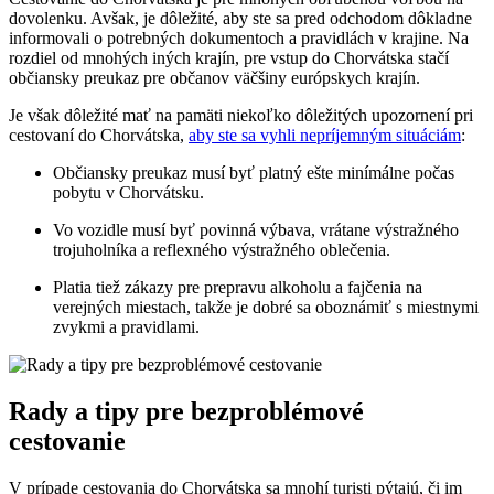
dovolenku. Avšak, je dôležité, aby ste sa pred odchodom dôkladne
informovali o potrebných dokumentoch a pravidlách v krajine. Na
rozdiel od mnohých iných krajín, pre vstup do Chorvátska stačí
občiansky preukaz pre občanov väčšiny európskych krajín.
Je však dôležité mať na pamäti niekoľko dôležitých upozornení pri
cestovaní do Chorvátska,
aby ste sa vyhli nepríjemným situáciám
:
Občiansky preukaz musí byť platný ešte minímálne počas
pobytu v Chorvátsku.
Vo vozidle musí byť povinná výbava, vrátane výstražného
trojuholníka a reflexného výstražného oblečenia.
Platia tiež zákazy pre prepravu alkoholu a fajčenia na
verejných miestach, takže je dobré sa oboznámiť s miestnymi
zvykmi a pravidlami.
Rady a tipy pre bezproblémové
cestovanie
V prípade cestovania do Chorvátska sa mnohí turisti pýtajú, či im