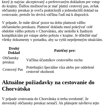
ktorý je najviac akceptovaný a preferovaným dokladom pre vstup
do krajiny. Ďalšou možnosťou je mať platný cestovný pas, avšak
občiansky preukaz je oveľa praktickejší a jednoduchší doklad na
cestovanie, pretože ho drvivá väčšina ľudí má k dispozícii.
V prípade, že máte dávať pozor na dobu platnosti vášho
občianskeho preukazu. Platnosť dokladu musí pokrývať celé
obdobie vášho pobytu v Chorvátsku, aby nedošlo k žiadnym
komplikáciám pri vstupe alebo pobytu v krajine. Je dôležité mať
všetky dokumenty v poriadku, aby sa vyhli nepríjemným situáciám.
Druhý
Patričný pre:
Doklad
Občiansky
Väčšina účastníkov cestovného ruchu
preukaz
Potrebujúci špeciálne víza alebo pre oddelené
Cestovný Pas
cestovné okolnosti
Aktuálne požiadavky na cestovanie do
Chorvátska
V prípade cestovania do Chorvátska si treba uvedomiť, že
slovenský občiansky preukaz nestačí. Ak plánujete návštevu tejto