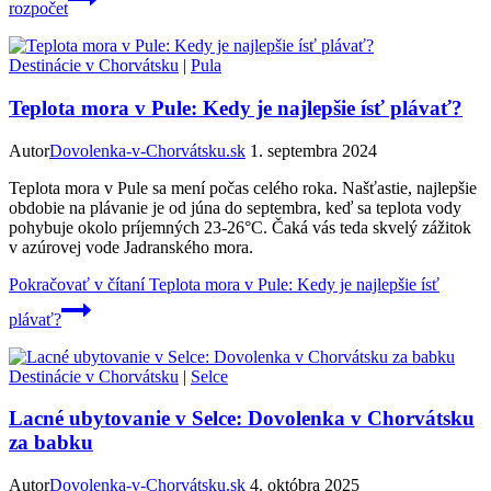
rozpočet
Destinácie v Chorvátsku
|
Pula
Teplota mora v Pule: Kedy je najlepšie ísť plávať?
Autor
Dovolenka-v-Chorvátsku.sk
1. septembra 2024
Teplota mora v Pule sa mení počas celého roka. Našťastie, najlepšie
obdobie na plávanie je od júna do septembra, keď sa teplota vody
pohybuje okolo príjemných 23-26°C. Čaká vás teda skvelý zážitok
v azúrovej vode Jadranského mora.
Pokračovať v čítaní
Teplota mora v Pule: Kedy je najlepšie ísť
plávať?
Destinácie v Chorvátsku
|
Selce
Lacné ubytovanie v Selce: Dovolenka v Chorvátsku
za babku
Autor
Dovolenka-v-Chorvátsku.sk
4. októbra 2025