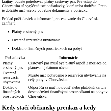
krajiny, budete potrebovať platný cestovný pas. Pre vstup do
Chorvátska sú vytýčené isté požiadavky, ktoré treba dodržať. Preto
je dôležité mať všetky potrebné dokumenty v poriadku.
Príklad požiadaviek a informácií pre cestovanie do Chorvátska
zahŕňajú:
Platný cestovný pas
Overená rezervácia ubytovania
Doklad o finančných prostriedkoch na pobyt
Požiadavka
Informácie
Platný
Cestovný pas musí byť platný aspoň 3 mesiace od
cestovný pas
plánovanej dátumu návratu.
Overená
Musíte mať potvrdenie o rezervácii ubytovania na
rezervácia
celý pobyt v Chorvátsku.
ubytovania
Doklad o
Odporúča sa mať hotovosť alebo platobnú kartu s
finančných
dostatočnými finančnými prostriedkami na pobyt v
prostriedkoch
Chorvátsku.
Kedy stačí občiansky preukaz a kedy