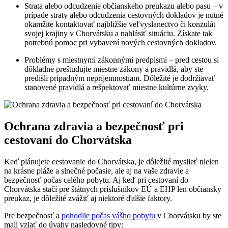
Strata alebo odcudzenie občianskeho preukazu alebo pasu – v
prípade straty alebo odcudzenia cestovných dokladov je nutné
okamžite kontaktovať najbližšie veľvyslanectvo či konzulát
svojej krajiny v Chorvátsku a nahlásiť situáciu. Získate tak
potrebnú pomoc pri vybavení nových cestovných dokladov.
Problémy s miestnymi zákonnými predpismi – pred cestou si
dôkladne preštudujte miestne zákony a pravidlá, aby ste
predišli prípadným nepríjemnostiam. Dôležité je dodržiavať
stanovené pravidlá a rešpektovať miestne kultúrne zvyky.
Ochrana zdravia a bezpečnosť pri
cestovaní do Chorvátska
Keď plánujete cestovanie do Chorvátska, je dôležité myslieť nielen
na krásne pláže a slnečné počasie, ale aj na vaše zdravie a
bezpečnosť počas celého pobytu. Aj keď pri cestovaní do
Chorvátska stačí pre štátnych príslušníkov EÚ a EHP len občiansky
preukaz, je dôležité zvážiť aj niektoré ďalšie faktory.
Pre bezpečnosť a
pohodlie počas vášho pobytu
v Chorvátsku by ste
mali vziať do úvahy nasledovné tipy: