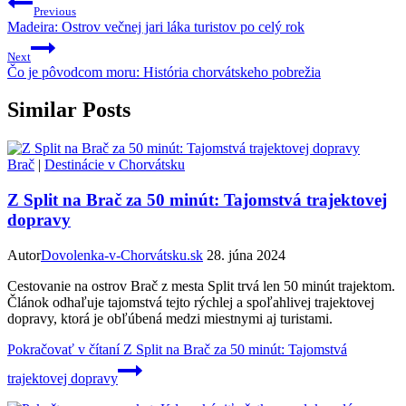
Previous
Madeira: Ostrov večnej jari láka turistov po celý rok
Next
Čo je pôvodcom moru: História chorvátskeho pobrežia
Similar Posts
Brač
|
Destinácie v Chorvátsku
Z Split na Brač za 50 minút: Tajomstvá trajektovej
dopravy
Autor
Dovolenka-v-Chorvátsku.sk
28. júna 2024
Cestovanie na ostrov Brač z mesta Split trvá len 50 minút trajektom.
Článok odhaľuje tajomstvá tejto rýchlej a spoľahlivej trajektovej
dopravy, ktorá je obľúbená medzi miestnymi aj turistami.
Pokračovať v čítaní
Z Split na Brač za 50 minút: Tajomstvá
trajektovej dopravy