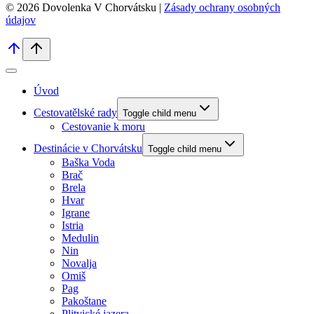
© 2026 Dovolenka V Chorvátsku |
Zásady ochrany osobných
údajov
Úvod
Cestovatělské rady
Toggle child menu
Cestovanie k moru
Destinácie v Chorvátsku
Toggle child menu
Baška Voda
Brač
Brela
Hvar
Igrane
Istria
Medulin
Nin
Novalja
Omiš
Pag
Pakoštane
Plitvické jazera