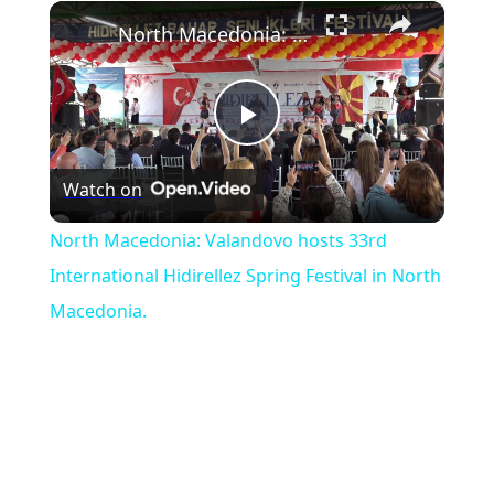
×
Play
Unmute
Fullscreen
North Macedonia: Valandovo hosts 33rd International Hidirellez Spring Festival in North Macedonia.
Play
Watch on
Video
North Macedonia: Valandovo hosts 33rd
International Hidirellez Spring Festival in North
Macedonia.