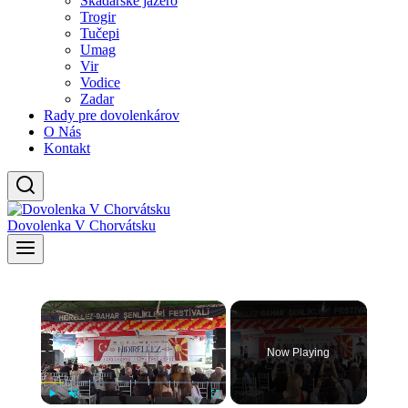
Skadarské jazero
Trogir
Tučepi
Umag
Vir
Vodice
Zadar
Rady pre dovolenkárov
O Nás
Kontakt
Dovolenka V Chorvátsku
×
Now Playing