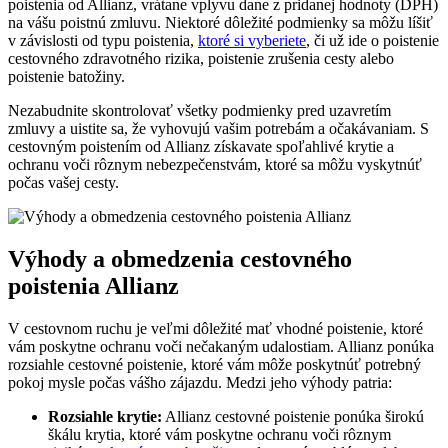
poistenia od Allianz, vrátane vplyvu dane z pridanej hodnoty (DPH)
na vášu poistnú zmluvu. Niektoré dôležité podmienky sa môžu líšiť
v závislosti od typu poistenia,
ktoré si vyberiete
, či už ide o poistenie
cestovného zdravotného rizika, poistenie zrušenia cesty alebo
poistenie batožiny.
Nezabudnite skontrolovať všetky podmienky pred uzavretím
zmluvy a uistite sa, že vyhovujú vašim potrebám a očakávaniam. S
cestovným poistením od Allianz získavate spoľahlivé krytie a
ochranu voči rôznym nebezpečenstvám, ktoré sa môžu vyskytnúť
počas vašej cesty.
Výhody a obmedzenia cestovného
poistenia Allianz
V cestovnom ruchu je veľmi dôležité mať vhodné poistenie, ktoré
vám poskytne ochranu voči nečakaným udalostiam. Allianz ponúka
rozsiahle cestovné poistenie, ktoré vám môže poskytnúť potrebný
pokoj mysle počas vášho zájazdu. Medzi jeho výhody patria:
Rozsiahle krytie:
Allianz cestovné poistenie ponúka širokú
škálu krytia, ktoré vám poskytne ochranu voči rôznym