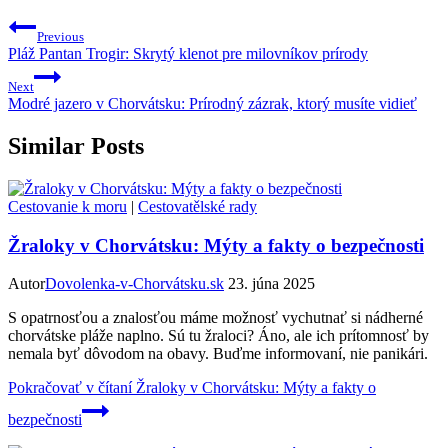
Previous
Pláž Pantan Trogir: Skrytý klenot pre milovníkov prírody
Next
Modré jazero v Chorvátsku: Prírodný zázrak, ktorý musíte vidieť
Similar Posts
Cestovanie k moru
|
Cestovatělské rady
Žraloky v Chorvátsku: Mýty a fakty o bezpečnosti
Autor
Dovolenka-v-Chorvátsku.sk
23. júna 2025
S opatrnosťou a znalosťou máme možnosť vychutnať si nádherné
chorvátske pláže naplno. Sú tu žraloci? Áno, ale ich prítomnosť by
nemala byť dôvodom na obavy. Buďme informovaní, nie panikári.
Pokračovať v čítaní
Žraloky v Chorvátsku: Mýty a fakty o
bezpečnosti