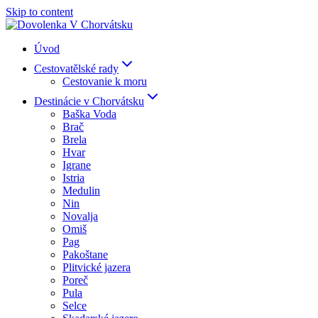
Skip to content
Úvod
Cestovatělské rady
Cestovanie k moru
Destinácie v Chorvátsku
Baška Voda
Brač
Brela
Hvar
Igrane
Istria
Medulin
Nin
Novalja
Omiš
Pag
Pakoštane
Plitvické jazera
Poreč
Pula
Selce