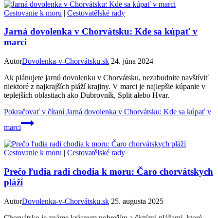
Cestovanie k moru
|
Cestovatělské rady
Jarná dovolenka v Chorvátsku: Kde sa kúpať v
marci
Autor
Dovolenka-v-Chorvátsku.sk
24. júna 2024
Ak plánujete jarnú dovolenku v Chorvátsku, nezabudnite navštíviť
niektoré z najkrajších pláží krajiny. V marci je najlepšie kúpanie v
teplejších oblastiach ako Dubrovník, Split alebo Hvar.
Pokračovať v čítaní
Jarná dovolenka v Chorvátsku: Kde sa kúpať v
marci
Cestovanie k moru
|
Cestovatělské rady
Prečo ľudia radi chodia k moru: Čaro chorvátskych
pláží
Autor
Dovolenka-v-Chorvátsku.sk
25. augusta 2025
Chorvátsko je známe krásnym pobrežím a čistými plážami, ktoré