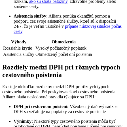
rizikám,
ako sú strata batožiny
, zdravotné problémy alebo
zrušenie cesty.
Asistencia služby:
Allianz ponúka okamžitú pomoc a
podporu cez svoje asistenčné služby, ktoré sú k dispozícii
24/7, čo je veľmi užitočné v
prípade núdzovej situácie počas
cesty
.
Výhody
Obmedzenia
Rozsiahle krytie
Vysoký počiatočný poplatok
Asistencia služby
Obmedzený počet dní poistenia
Rozdiely medzi DPH pri rôznych typoch
cestovného poistenia
Existuje niekoľko rozdielov medzi DPH pri rôznych typoch
cestovného poistenia. Pri poskytovateľovi cestovného poistenia
Allianz platia nasledovné pravidlá týkajúce sa DPH:
DPH pri cestovnom poistení:
Všeobecný daňový sadzba
DPH sa vzťahuje na poplatky za cestovné poistenie
Výnimky:
Niektoré typy cestovného poistenia môžu byť
oslobodené od DPH, napríklad poistenie určené pre seniorov