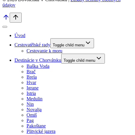
údajov
Úvod
Cestovatělské rady
Toggle child menu
Cestovanie k moru
Destinácie v Chorvátsku
Toggle child menu
Baška Voda
Brač
Brela
Hvar
Igrane
Istria
Medulin
Nin
Novalja
Omiš
Pag
Pakoštane
Plitvické jazera