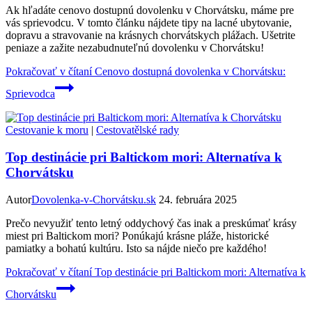
Ak hľadáte cenovo dostupnú dovolenku v Chorvátsku, máme pre
vás sprievodcu. V tomto článku nájdete tipy na lacné ubytovanie,
dopravu a stravovanie na krásnych chorvátskych plážach. Ušetrite
peniaze a zažite nezabudnuteľnú dovolenku v Chorvátsku!
Pokračovať v čítaní
Cenovo dostupná dovolenka v Chorvátsku:
Sprievodca
Cestovanie k moru
|
Cestovatělské rady
Top destinácie pri Baltickom mori: Alternatíva k
Chorvátsku
Autor
Dovolenka-v-Chorvátsku.sk
24. februára 2025
Prečo nevyužiť tento letný oddychový čas inak a preskúmať krásy
miest pri Baltickom mori? Ponúkajú krásne pláže, historické
pamiatky a bohatú kultúru. Isto sa nájde niečo pre každého!
Pokračovať v čítaní
Top destinácie pri Baltickom mori: Alternatíva k
Chorvátsku