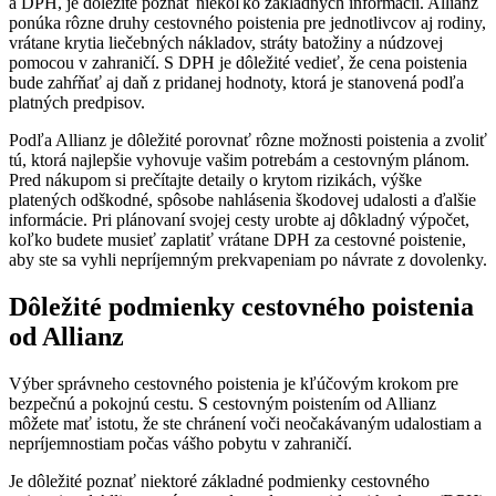
a DPH, je dôležité poznať niekoľko základných informácií. Allianz
ponúka rôzne druhy cestovného poistenia pre jednotlivcov aj rodiny,
vrátane krytia liečebných nákladov, stráty batožiny a núdzovej
pomocou v zahraničí. S DPH je dôležité vedieť, že cena poistenia
bude zahŕňať aj daň z pridanej hodnoty, ktorá je stanovená podľa
platných predpisov.
Podľa Allianz je dôležité porovnať rôzne možnosti poistenia a zvoliť
tú, ktorá najlepšie vyhovuje vašim potrebám a cestovným plánom.
Pred nákupom si prečítajte detaily o krytom rizikách, výške
platených odškodné, spôsobe nahlásenia škodovej udalosti a ďalšie
informácie. Pri plánovaní svojej cesty urobte aj dôkladný výpočet,
koľko budete musieť zaplatiť vrátane DPH za cestovné poistenie,
aby ste sa vyhli nepríjemným prekvapeniam po návrate z dovolenky.
Dôležité podmienky cestovného poistenia
od Allianz
Výber správneho cestovného poistenia je kľúčovým krokom pre
bezpečnú a pokojnú cestu. S cestovným poistením od Allianz
môžete mať istotu, že ste chránení voči neočakávaným udalostiam a
nepríjemnostiam počas vášho pobytu v zahraničí.
Je dôležité poznať niektoré základné podmienky cestovného