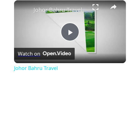
×
Play
Unmute
Fullscreen
Johor Bahru Travel
Play
Watch on
Video
Johor Bahru Travel