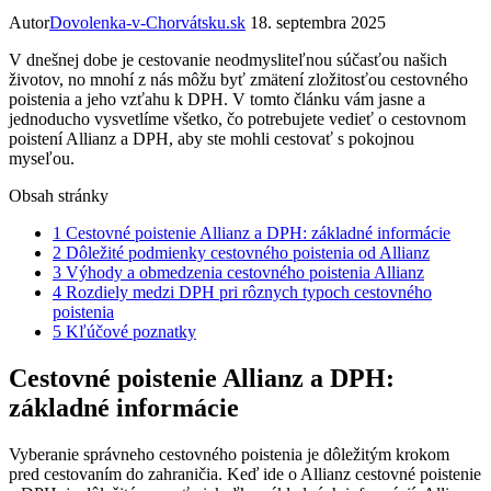
Autor
Dovolenka-v-Chorvátsku.sk
18. septembra 2025
V dnešnej dobe je cestovanie neodmysliteľnou súčasťou našich
životov, no mnohí z nás môžu byť zmätení zložitosťou cestovného
poistenia a jeho vzťahu k DPH. V tomto článku vám jasne a
jednoducho vysvetlíme všetko, čo potrebujete vedieť o cestovnom
poistení Allianz a DPH, aby ste mohli cestovať s pokojnou
myseľou.
Obsah stránky
1
Cestovné poistenie Allianz a DPH: základné informácie
2
Dôležité podmienky cestovného poistenia od Allianz
3
Výhody a obmedzenia cestovného poistenia Allianz
4
Rozdiely medzi DPH pri rôznych typoch cestovného
poistenia
5
Kľúčové poznatky
Cestovné poistenie Allianz a DPH:
základné informácie
Vyberanie správneho cestovného poistenia je dôležitým krokom
pred cestovaním do zahraničia. Keď ide o Allianz cestovné poistenie