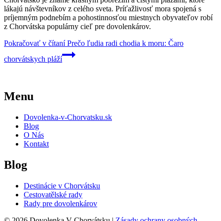
lákajú návštevníkov z celého sveta. Príťažlivosť mora spojená s
príjemným podnebím a pohostinnosťou miestnych obyvateľov robí
z Chorvátska populárny cieľ pre dovolenkárov.
Pokračovať v čítaní
Prečo ľudia radi chodia k moru: Čaro
chorvátskych pláží
Menu
Dovolenka-v-Chorvatsku.sk
Blog
O Nás
Kontakt
Blog
Destinácie v Chorvátsku
Cestovatělské rady
Rady pre dovolenkárov
© 2026 Dovolenka V Chorvátsku |
Zásady ochrany osobných