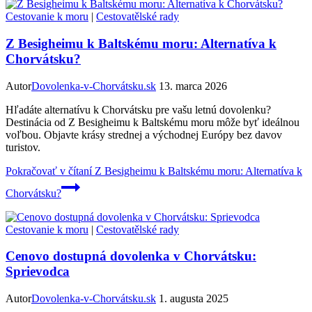
Cestovanie k moru
|
Cestovatělské rady
Z Besigheimu k Baltskému moru: Alternatíva k
Chorvátsku?
Autor
Dovolenka-v-Chorvátsku.sk
13. marca 2026
Hľadáte alternatívu k Chorvátsku pre vašu letnú dovolenku?
Destinácia od Z Besigheimu k Baltskému moru môže byť ideálnou
voľbou. Objavte krásy strednej a východnej Európy bez davov
turistov.
Pokračovať v čítaní
Z Besigheimu k Baltskému moru: Alternatíva k
Chorvátsku?
Cestovanie k moru
|
Cestovatělské rady
Cenovo dostupná dovolenka v Chorvátsku:
Sprievodca
Autor
Dovolenka-v-Chorvátsku.sk
1. augusta 2025