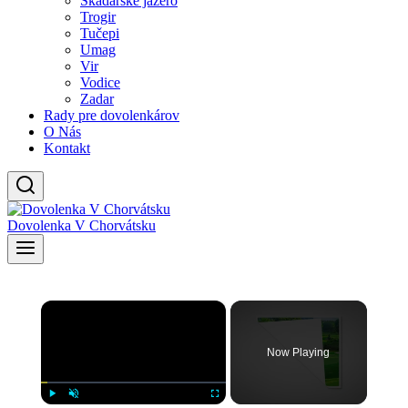
Skadarské jazero
Trogir
Tučepi
Umag
Vir
Vodice
Zadar
Rady pre dovolenkárov
O Nás
Kontakt
Dovolenka V Chorvátsku
×
Now Playing