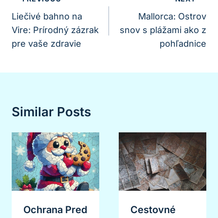
V
Liečivé bahno na
Mallorca: Ostrov
Vire: Prírodný zázrak
snov s plážami ako z
Článku
pre vaše zdravie
pohľadnice
Similar Posts
Ochrana Pred
Cestovné