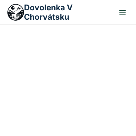
Skip
Dovolenka V
to
Chorvátsku
content