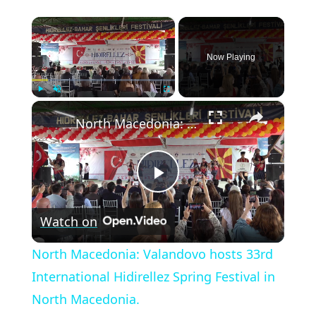
×
Now Playing
×
Play
Unmute
Fullscreen
North Macedonia: Valandovo hosts 33rd International Hidirellez Spring Festival in North Macedonia.
Play
Watch on
Video
North Macedonia: Valandovo hosts 33rd
International Hidirellez Spring Festival in
North Macedonia.