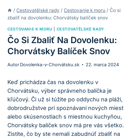
/
Cestovatělské rady
/
Cestovanie k moru
/
Čo si
zbaliť na dovolenku: Chorvátsky balíček snov
CESTOVANIE K MORU
|
CESTOVATĚLSKÉ RADY
Čo Si Zbaliť Na Dovolenku:
Chorvátsky Balíček Snov
Autor
Dovolenka-v-Chorvátsku.sk
22. marca 2024
Keď prichádza čas na dovolenku v
Chorvátsku, výber správneho balíčka je
kľúčový. Či už si túžite po oddychu na pláži,
dobrodružstve pri spoznávaní nových miest
alebo skúsenostiach s miestnou kuchyňou,
Chorvátsky balíček snov má pre vás všetko.
Zistite, čo by ste nemali zabudnúť zbaliť na