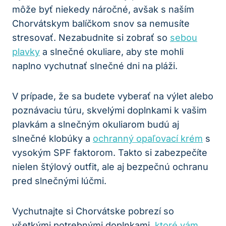
môže byť niekedy náročné, avšak s naším
Chorvátskym balíčkom snov sa nemusíte
stresovať. Nezabudnite si zobrať so
sebou
plavky
a slnečné okuliare, aby ste mohli
naplno vychutnať slnečné dni na pláži.
V prípade, že sa budete vyberať na výlet alebo
poznávaciu túru, skvelými doplnkami k vašim
plavkám a slnečným okuliarom budú aj
slnečné klobúky a
ochranný opaľovací krém
s
vysokým SPF faktorom. Takto si zabezpečíte
nielen štýlový outfit, ale aj bezpečnú ochranu
pred slnečnými lúčmi.
Vychutnajte si Chorvátske pobrezí so
všetkými potrebnými doplnkami,
ktoré vám