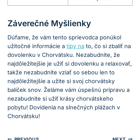
Záverečné Myšlienky
Dúfame, že vám tento sprievodca ponúkol
užitočné informácie a
tipy na
to, čo si zbaliť na
dovolenku v Chorvátsku. Nezabudnite, že
najdôležitejšie je užiť si dovolenku a relaxovať,
takže nezabudnite vziať so sebou len to
najdôležitejšie a užite si svoj chorvátsky
balíček snov. Želáme vám úspešnú prípravu a
nezabudnite si užiť krásy chorvátskeho
pobytu! Dovidenia na slnečných plážach v
Chorvátsku!
Navigácia
PREVIOUS
NEXT