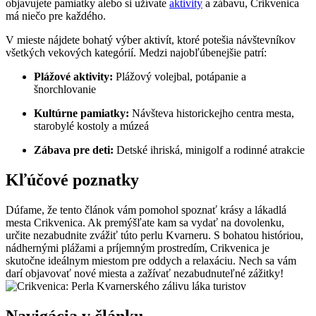
objavujete pamiatky alebo si užívate
aktivity
a zábavu, Crikvenica
má niečo pre⁣ každého.
V⁣ mieste nájdete bohatý výber aktivít, ktoré potešia návštevníkov
všetkých vekových kategórií. Medzi najobľúbenejšie patrí:
Plážové aktivity:
Plážový volejbal, potápanie a
šnorchlovanie
Kultúrne pamiatky:
Návšteva ‍historickejho⁣ centra‌ mesta,
starobylé kostoly a múzeá
Zábava ⁤pre deti:
Detské ihriská, minigolf a rodinné atrakcie
Kľúčové poznatky
Dúfame, že‌ tento článok vám ‌pomohol spoznať krásy ⁤a ​lákadlá
mesta Crikvenica. Ak premýšľate kam sa vydať na‌ dovolenku,
určite nezabudnite zvážiť túto perlu Kvarneru. S bohatou⁤ históriou,
nádhernými plážami ‌a príjemným prostredím, Crikvenica je
skutočne ideálnym ⁤miestom pre oddych ⁤a​ relaxáciu. Nech sa vám
darí objavovať nové miesta‌ a zažívať nezabudnuteľné zážitky!