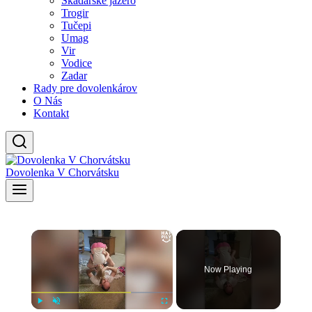
Skadarské jazero
Trogir
Tučepi
Umag
Vir
Vodice
Zadar
Rady pre dovolenkárov
O Nás
Kontakt
Dovolenka V Chorvátsku
×
Now Playing