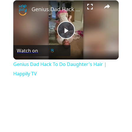
×
Play
Unmute
Fullscreen
Genius Dad Hack To Do Daughter's Hair | Happily TV
Play
Watch on
Video
Genius Dad Hack To Do Daughter's Hair |
Happily TV