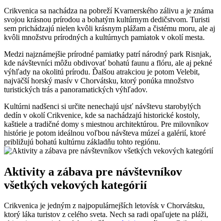
Crikvenica sa nachádza na ​pobreží⁤ Kvarnerského zálivu a ⁣je⁤ známa‍
svojou krásnou ⁤prírodou ⁢a bohatým kultúrnym⁢ dedičstvom. Turisti ​
sem prichádzajú nielen ⁢kvôli krásnym plážam⁤ a ​čistému moru, ⁣ale ‍aj
kvôli množstvu prírodných a kultúrnych pamiatok v ⁢okolí mesta.
Medzi najznámejšie prírodné pamiatky patrí národný park‌ Risnjak,
kde návštevníci môžu⁤ obdivovať bohatú faunu a flóru, ale aj pekné
výhľady na okolitú prírodu. Ďalšou atrakciou je potom Velebit,
najväčší horský masív ‍v Chorvátsku, ktorý ponúka množstvo
turistických trás ⁢a panoramatických výhľadov.
Kultúrni nadšenci si určite ⁣nenechajú ujsť návštevu starobylých
dedín v okolí Crikvenice, kde sa nachádzajú ​historické kostoly,⁣
kaštiele​ a tradičné domy‌ s miestnou⁢ architektúrou. Pre‍ milovníkov
histórie je potom ideálnou voľbou ⁢návšteva múzeí a⁤ galérií, ktoré
približujú bohatú kultúrnu základňu tohto⁢ regiónu.
Aktivity a zábava pre návštevníkov
všetkých vekových kategórií
Crikvenica⁢ je⁢ jedným z najpopulárnejších letovísk ⁣v⁢ Chorvátsku,
ktorý⁢ láka ‍turistov z celého sveta. Nech sa radi opaľujete na pláži,