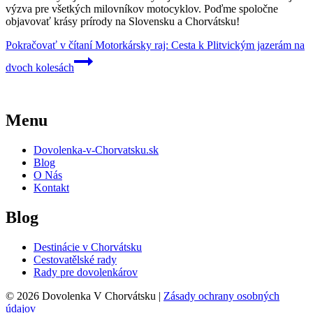
výzva pre všetkých milovníkov motocyklov. Poďme spoločne
objavovať krásy prírody na Slovensku a Chorvátsku!
Pokračovať v čítaní
Motorkársky raj: Cesta k Plitvickým jazerám na
dvoch kolesách
Menu
Dovolenka-v-Chorvatsku.sk
Blog
O Nás
Kontakt
Blog
Destinácie v Chorvátsku
Cestovatělské rady
Rady pre dovolenkárov
© 2026 Dovolenka V Chorvátsku |
Zásady ochrany osobných
údajov