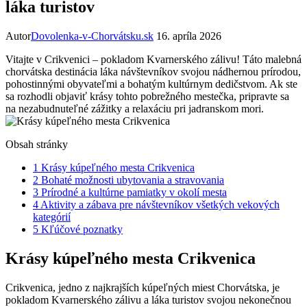
láka turistov
Autor
Dovolenka-v-Chorvátsku.sk
16. apríla 2026
Vitajte v Crikvenici⁢ – pokladom Kvarnerského zálivu! Táto‍ malebná
chorvátska destinácia láka návštevníkov svojou nádhernou ‍prírodou,
‍pohostinnými obyvateľmi a bohatým kultúrnym dedičstvom. Ak ste
sa rozhodli ⁤objaviť ⁢krásy tohto pobrežného mestečka, pripravte sa
na nezabudnuteľné‍ zážitky a relaxáciu pri ⁢jadranskom mori.
Obsah stránky
1
Krásy kúpeľného mesta Crikvenica
2
Bohaté možnosti ubytovania a stravovania
3
Prírodné a kultúrne pamiatky v ​okolí ⁣mesta
4
Aktivity a zábava pre návštevníkov všetkých vekových
kategórií
5
Kľúčové poznatky
Krásy kúpeľného mesta Crikvenica
Crikvenica,‍ jedno z najkrajších ⁢kúpeľných ‍miest Chorvátska,⁢ je
pokladom Kvarnerského ‍zálivu a láka ⁢turistov⁢ svojou nekonečnou