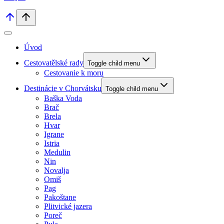
Úvod
Cestovatělské rady
Toggle child menu
Cestovanie k moru
Destinácie v Chorvátsku
Toggle child menu
Baška Voda
Brač
Brela
Hvar
Igrane
Istria
Medulin
Nin
Novalja
Omiš
Pag
Pakoštane
Plitvické jazera
Poreč