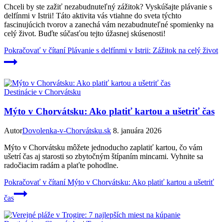
Chceli by ste zažiť nezabudnuteľný zážitok? Vyskúšajte plávanie s
delfínmi v Istrii! Táto aktivita vás vtiahne do sveta týchto
fascinujúcich tvorov a zanechá vám nezabudnuteľné spomienky na
celý život. Buďte súčasťou tejto úžasnej skúsenosti!
Pokračovať v čítaní
Plávanie s delfínmi v Istrii: Zážitok na celý život
Destinácie v Chorvátsku
Mýto v Chorvátsku: Ako platiť kartou a ušetriť čas
Autor
Dovolenka-v-Chorvátsku.sk
8. januára 2026
Mýto v Chorvátsku môžete jednoducho zaplatiť kartou, čo vám
ušetrí čas aj starosti so zbytočným štípaním mincami. Vyhnite sa
radočiacim radám a plaťte pohodlne.
Pokračovať v čítaní
Mýto v Chorvátsku: Ako platiť kartou a ušetriť
čas