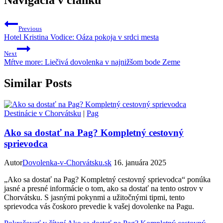
Navigácia v článku
Previous
Hotel Kristina Vodice: Oáza pokoja v srdci mesta
Next
Mŕtve more: Liečivá dovolenka v najnižšom bode Zeme
Similar Posts
Destinácie v Chorvátsku
|
Pag
Ako sa dostať na Pag? Kompletný cestovný
sprievodca
Autor
Dovolenka-v-Chorvátsku.sk
16. januára 2025
„Ako sa dostať na Pag? Kompletný cestovný sprievodca“ ponúka
jasné a presné informácie o tom, ako sa dostať na tento ostrov v
Chorvátsku. S jasnými pokynmi a užitočnými tipmi, tento
sprievodca vás čoskoro prevedie k vašej dovolenke na Pagu.