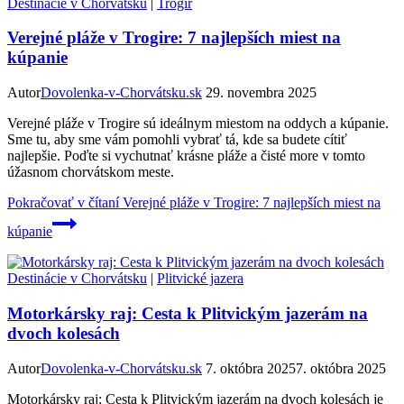
Destinácie v Chorvátsku
|
Trogir
Verejné pláže v Trogire: 7 najlepších miest na
kúpanie
Autor
Dovolenka-v-Chorvátsku.sk
29. novembra 2025
Verejné pláže v Trogire sú ideálnym miestom na oddych a kúpanie.
Sme tu, aby sme vám pomohli vybrať tá, kde sa budete cítiť
najlepšie. Poďte si vychutnať krásne pláže a čisté more v tomto
úžasnom chorvátskom meste.
Pokračovať v čítaní
Verejné pláže v Trogire: 7 najlepších miest na
kúpanie
Destinácie v Chorvátsku
|
Plitvické jazera
Motorkársky raj: Cesta k Plitvickým jazerám na
dvoch kolesách
Autor
Dovolenka-v-Chorvátsku.sk
7. októbra 2025
7. októbra 2025
Motorkársky raj: Cesta k Plitvickým jazerám na dvoch kolesách je