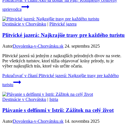
Pokračovať v čítaní
Ako sa dostať na Pag? Kompletný cestovný
sprievodca
Destinácie v Chorvátsku
|
Plitvické jazera
Plitvické jazerá: Najkrajšie trasy pre každého turistu
Autor
Dovolenka-v-Chorvátsku.sk
24. septembra 2025
Plitvické jazerá sú jedným z najkrajších prírodných divov na svete.
Pre všetkých turistov, ktorí túžia objavovať krásy prírody, tu je
výber najkrajších trás, ktoré vás určite očaria.
Pokračovať v čítaní
Plitvické jazerá: Najkrajšie trasy pre každého
turistu
Destinácie v Chorvátsku
|
Istria
Plávanie s delfínmi v Istrii: Zážitok na celý život
Autor
Dovolenka-v-Chorvátsku.sk
14. novembra 2025