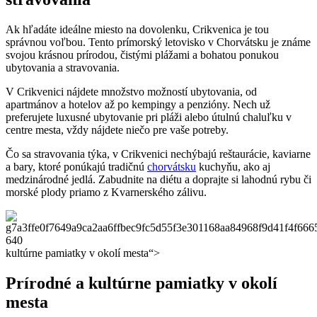
Ak hľadáte ideálne miesto na⁤ dovolenku, Crikvenica je tou
správnou ⁢voľbou. Tento prímorský​ letovisko v Chorvátsku je známe‍
svojou krásnou prírodou, čistými plážami a bohatou ponukou
ubytovania ‌a stravovania.
V⁤ Crikvenici nájdete množstvo možností​ ubytovania, od
apartmánov a hotelov ‌až po kempingy a⁤ penzióny. Nech už ​
preferujete‍ luxusné ubytovanie pri ⁢pláži alebo⁣ útulnú chaluľku v
centre mesta, vždy nájdete niečo pre ‌vaše potreby.
Čo sa stravovania⁤ týka,⁤ v Crikvenici ⁣nechýbajú reštaurácie, kaviarne
a bary, ktoré ⁣ponúkajú tradičnú
chorvátsku
⁤kuchyňu, ako aj
medzinárodné⁤ jedlá. Zabudnite na diétu a doprajte si lahodnú rybu či
‌morské plody priamo z Kvarnerského zálivu.
kultúrne pamiatky v okolí mesta“>
Prírodné a kultúrne pamiatky v ​okolí
⁣mesta