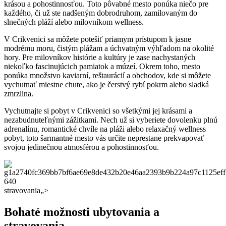
krásou a pohostinnosťou. Toto⁤ pôvabné mesto ⁣ponúka niečo pre​
každého, či už ste nadšeným dobrodruhom, zamilovaným do
slnečných pláží‌ alebo‌ milovníkom wellness.
V Crikvenici sa môžete potešiť‌ priamym prístupom k‍ jasne
modrému moru, čistým ⁤plážam a úchvatným výhľadom na okolité
hory.‌ Pre milovníkov histórie a kultúry je ⁣zase nachystaných
niekoľko fascinujúcich pamiatok a múzeí. Okrem toho, mesto
ponúka množstvo kaviarní, reštaurácií⁤ a‍ obchodov, kde si môžete
vychutnať ⁣miestne chute, ako je⁣ čerstvý ⁣rybí pokrm alebo sladká
zmrzlina.
Vychutnajte si pobyt‌ v Crikvenici so všetkými jej krásami a
nezabudnuteľnými‌ zážitkami. Nech už⁢ si⁣ vyberiete dovolenku plnú
adrenalínu, romantické chvíle ‍na pláži alebo relaxačný wellness
pobyt, toto šarmantné⁣ mesto vás určite neprestane ​prekvapovať⁤
svojou jedinečnou ⁢atmosférou a pohostinnosťou.
stravovania„>
Bohaté možnosti ubytovania a
stravovania