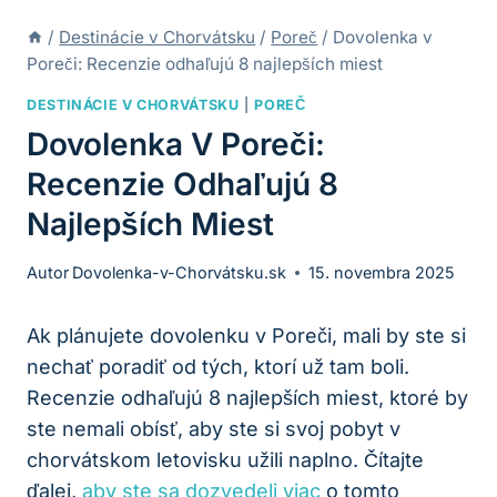
/
Destinácie v Chorvátsku
/
Poreč
/
Dovolenka v
Poreči: Recenzie odhaľujú 8 najlepších miest
DESTINÁCIE V CHORVÁTSKU
|
POREČ
Dovolenka V Poreči:
Recenzie Odhaľujú 8
Najlepších Miest
Autor
Dovolenka-v-Chorvátsku.sk
15. novembra 2025
Ak plánujete dovolenku v Poreči, mali by ste si
nechať poradiť od tých, ktorí už tam boli.
Recenzie odhaľujú 8 najlepších miest, ktoré by
ste nemali obísť, aby ste si svoj pobyt v
chorvátskom letovisku užili naplno. Čítajte
ďalej,
aby ste sa dozvedeli viac
o tomto