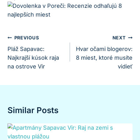
Navigácia
PREVIOUS
NEXT
V
Pláž Sapavac:
Hvar očami blogerov:
Najkrajší kúsok raja
8 miest, ktoré musíte
Článku
na ostrove Vir
vidieť
Similar Posts