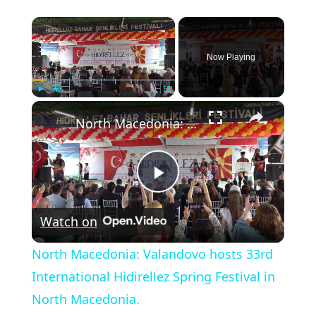
×
Now Playing
×
Play
Unmute
Fullscreen
North Macedonia: Valandovo hosts 33rd International Hidirellez Spring Festival in North Macedonia.
Play
Watch on
Video
North Macedonia: Valandovo hosts 33rd
International Hidirellez Spring Festival in
North Macedonia.