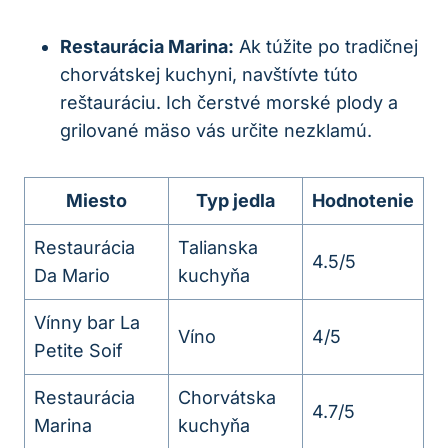
Restaurácia Marina:
Ak túžite po tradičnej
chorvátskej kuchyni, navštívte túto
reštauráciu. Ich čerstvé morské plody a
grilované mäso vás určite nezklamú.
Miesto
Typ jedla
Hodnotenie
Restaurácia
Talianska
4.5/5
Da Mario
kuchyňa
Vínny bar La
Víno
4/5
Petite Soif
Restaurácia
Chorvátska
4.7/5
Marina
kuchyňa