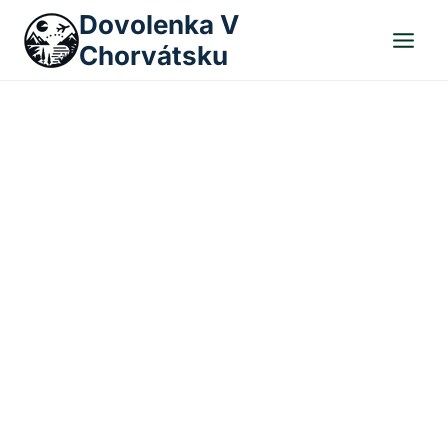
Skip
Dovolenka V
to
Chorvátsku
content