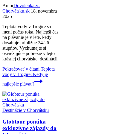
Autor
Dovolenka-v-
Chorvátsku.sk
18. novembra
2025
Teplota vody v Trogire sa
mení počas roka. Najlepší čas
na plávanie je v lete, kedy
dosahuje približne 24-26
stupňov. Vychutnajte si
osviežujúce pobrežie v tejto
krásnej chorvátskej destinácii.
Pokračovať v čítaní
Teplota
vody v Trogire: Kedy je
najlepšie plávať?
Destinácie v Chorvátsku
Globtour ponúka
exkluzívne zájazdy do