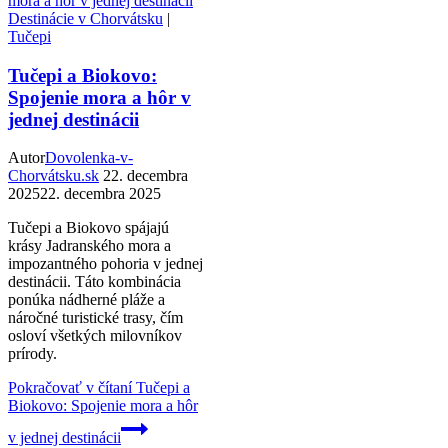
Destinácie v Chorvátsku
|
Tučepi
Tučepi a Biokovo:
Spojenie mora a hôr v
jednej destinácii
Autor
Dovolenka-v-
Chorvátsku.sk
22. decembra
2025
22. decembra 2025
Tučepi a Biokovo spájajú
krásy Jadranského mora a
impozantného pohoria v jednej
destinácii. Táto kombinácia
ponúka nádherné pláže a
náročné turistické trasy, čím
osloví všetkých milovníkov
prírody.
Pokračovať v čítaní
Tučepi a
Biokovo: Spojenie mora a hôr
v jednej destinácii