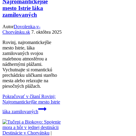
Najromantickejšie
mesto Istrie láka
zamilovaných
Autor
Dovolenka-v-
Chorvátsku.sk
7. októbra 2025
Rovinj, najromantickejšie
mesto Istrie, láka
zamilovaných svojou
malebnou atmosférou a
nádhernými plážami.
Vychutnajte si romantickú
prechádzku uličkami starého
mesta alebo relaxujte na
piesočných plážach.
Pokračovať v čítaní
Rovinj:
Najromantickejšie mesto Istrie
láka zamilovaných
Destinácie v Chorvátsku
|