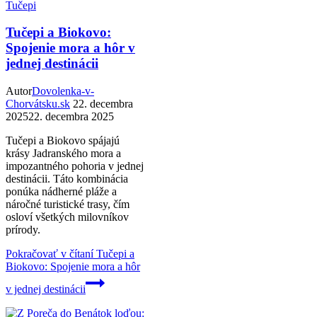
Tučepi
Tučepi a Biokovo:
Spojenie mora a hôr v
jednej destinácii
Autor
Dovolenka-v-
Chorvátsku.sk
22. decembra
2025
22. decembra 2025
Tučepi a Biokovo spájajú
krásy Jadranského mora a
impozantného pohoria v jednej
destinácii. Táto kombinácia
ponúka nádherné pláže a
náročné turistické trasy, čím
osloví všetkých milovníkov
prírody.
Pokračovať v čítaní
Tučepi a
Biokovo: Spojenie mora a hôr
v jednej destinácii