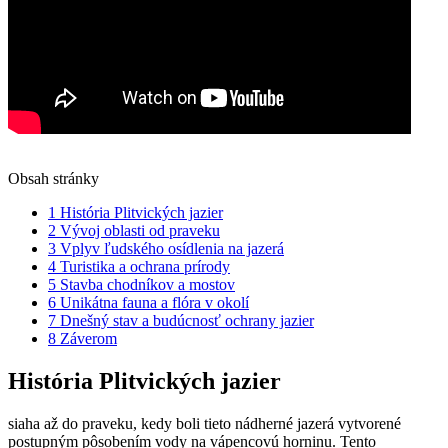
Obsah stránky
1
História Plitvických jazier
2
Vývoj oblasti od praveku
3
Vplyv ľudského osídlenia na jazerá
4
Turistika a ochrana prírody
5
Stavba chodníkov a mostov
6
Unikátna fauna a flóra v okolí
7
Dnešný stav a budúcnosť ochrany jazier
8
Záverom
História Plitvických jazier
siaha až do praveku, kedy boli tieto nádherné jazerá vytvorené
postupným pôsobením vody na vápencovú horninu. Tento