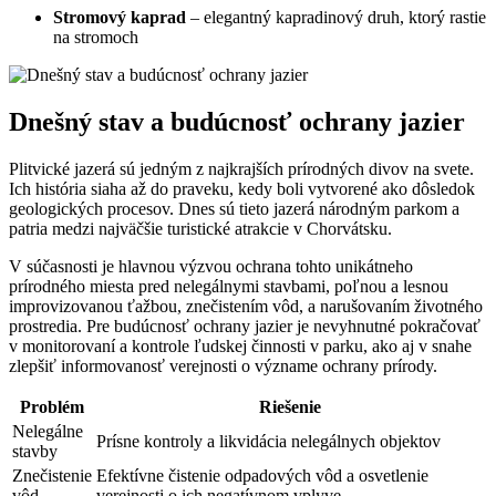
Stromový kaprad
– elegantný kapradinový druh, ktorý rastie
na stromoch
Dnešný stav a budúcnosť ochrany jazier
Plitvické jazerá sú jedným z najkrajších prírodných divov na svete.
Ich história siaha až do praveku, kedy boli vytvorené ako dôsledok
geologických procesov. Dnes sú tieto jazerá národným parkom a
patria medzi najväčšie turistické atrakcie v Chorvátsku.
V súčasnosti je hlavnou výzvou ochrana tohto unikátneho
prírodného miesta pred nelegálnymi stavbami, poľnou a lesnou
improvizovanou ťažbou, znečistením vôd, a narušovaním životného
prostredia. Pre budúcnosť ochrany jazier je nevyhnutné pokračovať
v monitorovaní a kontrole ľudskej činnosti v parku, ako aj v snahe
zlepšiť informovanosť verejnosti o význame ochrany prírody.
Problém
Riešenie
Nelegálne
Prísne kontroly a likvidácia nelegálnych objektov
stavby
Znečistenie
Efektívne čistenie odpadových vôd a osvetlenie
vôd
verejnosti o ich negatívnom vplyve