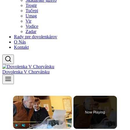
Skadarské jazero
Trogir
Tučepi
Umag
Vir
Vodice
Zadar
Rady pre dovolenkárov
O Nás
Kontakt
Dovolenka V Chorvátsku
×
Now Playing