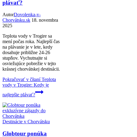
plávať?
Autor
Dovolenka-v-
Chorvátsku.sk
18. novembra
2025
Teplota vody v Trogire sa
mení počas roka. Najlepší čas
na plávanie je v lete, kedy
dosahuje približne 24-26
stupňov. Vychutnajte si
osviežujúce pobrežie v tejto
krásnej chorvátskej destinácii.
Pokračovať v čítaní
Teplota
vody v Trogire: Kedy je
najlepšie plávať?
Destinácie v Chorvátsku
Globtour ponúka