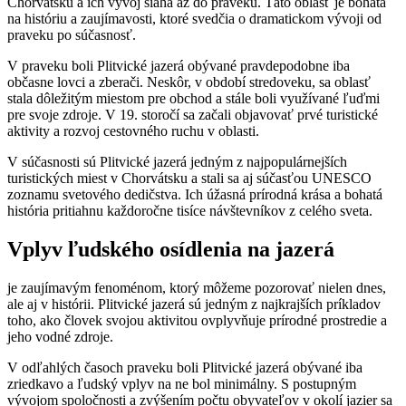
Chorvátsku a ich vývoj siaha až do praveku. Táto oblasť je bohatá
na históriu a zaujímavosti, ktoré svedčia o dramatickom vývoji od
praveku po súčasnosť.
V praveku boli Plitvické jazerá obývané pravdepodobne iba
občasne lovci a zberači. Neskôr, v období stredoveku, sa oblasť
stala dôležitým miestom pre obchod a stále boli využívané ľuďmi
pre svoje zdroje. V 19. storočí sa začali objavovať prvé turistické
aktivity a rozvoj cestovného ruchu v oblasti.
V súčasnosti sú Plitvické jazerá jedným z najpopulárnejších
turistických miest v Chorvátsku a stali sa aj súčasťou UNESCO
zoznamu svetového dedičstva. Ich úžasná prírodná krása a bohatá
história pritiahnu každoročne tisíce návštevníkov z celého sveta.
Vplyv ľudského osídlenia na jazerá
je zaujímavým fenoménom, ktorý môžeme pozorovať nielen dnes,
ale aj v histórii. Plitvické jazerá sú jedným z najkrajších príkladov
toho, ako človek svojou aktivitou ovplyvňuje prírodné prostredie a
jeho vodné zdroje.
V odľahlých časoch praveku boli Plitvické jazerá obývané iba
zriedkavo a ľudský vplyv na ne bol minimálny. S postupným
vývojom spoločnosti a zvýšením počtu obyvateľov v okolí jazier sa