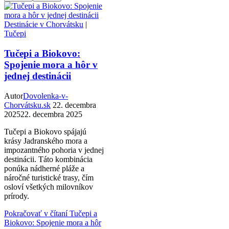
Destinácie v Chorvátsku
|
Tučepi
Tučepi a Biokovo:
Spojenie mora a hôr v
jednej destinácii
Autor
Dovolenka-v-
Chorvátsku.sk
22. decembra
2025
22. decembra 2025
Tučepi a Biokovo spájajú
krásy Jadranského mora a
impozantného pohoria v jednej
destinácii. Táto kombinácia
ponúka nádherné pláže a
náročné turistické trasy, čím
osloví všetkých milovníkov
prírody.
Pokračovať v čítaní
Tučepi a
Biokovo: Spojenie mora a hôr