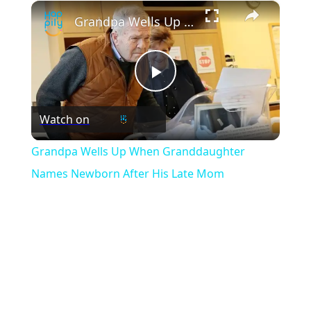
×
Play
Unmute
Fullscreen
Grandpa Wells Up When Granddaughter Names Newborn After His Late Mom
Play
Watch on
Video
Grandpa Wells Up When Granddaughter
Names Newborn After His Late Mom