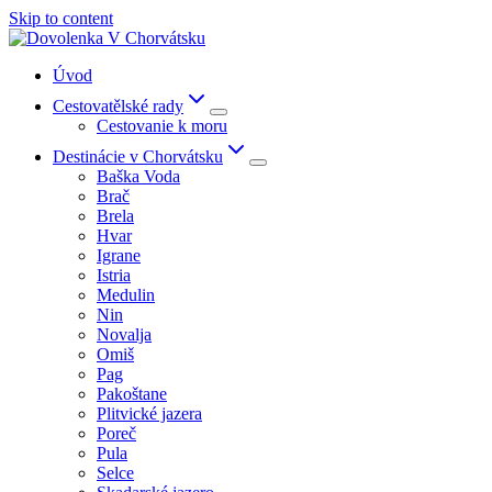
Skip to content
Úvod
Cestovatělské rady
Cestovanie k moru
Destinácie v Chorvátsku
Baška Voda
Brač
Brela
Hvar
Igrane
Istria
Medulin
Nin
Novalja
Omiš
Pag
Pakoštane
Plitvické jazera
Poreč
Pula
Selce