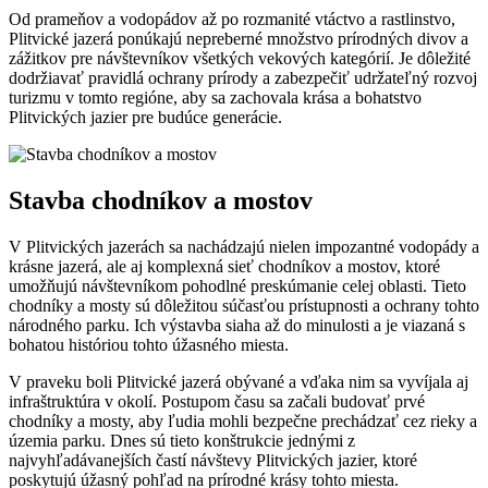
Od prameňov a vodopádov až po rozmanité vtáctvo a rastlinstvo,
Plitvické jazerá ponúkajú nepreberné množstvo prírodných divov a
zážitkov pre návštevníkov všetkých vekových kategórií. Je dôležité
dodržiavať pravidlá ochrany prírody a zabezpečiť udržateľný rozvoj
turizmu v tomto regióne, aby sa zachovala krása a bohatstvo
Plitvických jazier pre budúce generácie.
Stavba chodníkov a mostov
V Plitvických jazerách sa nachádzajú nielen impozantné vodopády a
krásne jazerá, ale aj komplexná sieť chodníkov a mostov, ktoré
umožňujú návštevníkom pohodlné preskúmanie celej oblasti. Tieto
chodníky a mosty sú dôležitou súčasťou prístupnosti a ochrany tohto
národného parku. Ich výstavba siaha až do minulosti a je viazaná s
bohatou históriou tohto úžasného miesta.
V praveku boli Plitvické jazerá obývané a vďaka nim sa vyvíjala aj
infraštruktúra v okolí. Postupom času sa začali budovať prvé
chodníky a mosty, aby ľudia mohli bezpečne prechádzať cez rieky a
územia parku. Dnes sú tieto konštrukcie jednými z
najvyhľadávanejších častí návštevy Plitvických jazier, ktoré
poskytujú úžasný pohľad na prírodné krásy tohto miesta.