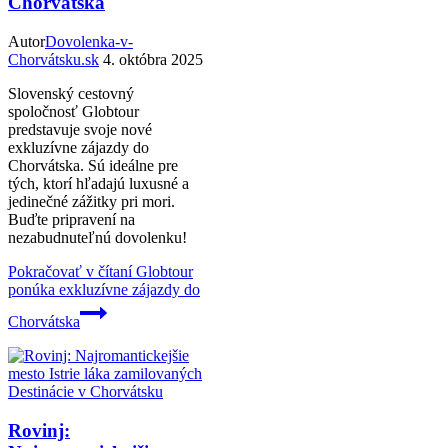
Chorvátska
Autor
Dovolenka-v-
Chorvátsku.sk
4. októbra 2025
Slovenský cestovný
spoločnosť Globtour
predstavuje svoje nové
exkluzívne zájazdy do
Chorvátska. Sú ideálne pre
tých, ktorí hľadajú luxusné a
jedinečné zážitky pri mori.
Buďte pripravení na
nezabudnuteľnú dovolenku!
Pokračovať v čítaní
Globtour
ponúka exkluzívne zájazdy do
Chorvátska
Destinácie v Chorvátsku
Rovinj: