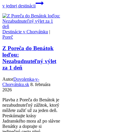
v jednej destinácii
Destinácie v Chorvátsku
|
Poreč
Z Poreča do Benátok
loďou:
Nezabudnuteľný výlet
za 1 deň
Autor
Dovolenka-v-
Chorvátsku.sk
8. februára
2026
Plavba z Poreča do Benátok je
nezabudnuteľný zážitok, ktorý
môžete zažiť už za jeden deň.
Preskúmajte krásy
Jadranského mora až po slávne
Benátky a doprajte si
jedinečnú cestu plnú