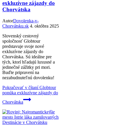
exkluzívne zájazdy do
Chorvátska
Autor
Dovolenka-v-
Chorvátsku.sk
4. októbra 2025
Slovenský cestovný
spoločnosť Globtour
predstavuje svoje nové
exkluzívne zájazdy do
Chorvátska. Sú ideálne pre
tých, ktorí hľadajú luxusné a
jedinečné zážitky pri mori.
Buďte pripravení na
nezabudnuteľnú dovolenku!
Pokračovať v čítaní
Globtour
ponúka exkluzívne zájazdy do
Chorvátska
Destinácie v Chorvátsku