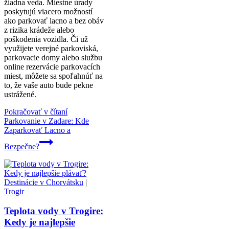
žiadna veda. Miestne úrady
poskytujú viacero možností
ako parkovať lacno a bez obáv
z rizika krádeže alebo
poškodenia vozidla. Či už
využijete verejné parkoviská,
parkovacie domy alebo službu
online rezervácie parkovacích
miest, môžete sa spoľahnúť na
to, že vaše auto bude pekne
ustrážené.
Pokračovať v čítaní
Parkovanie v Zadare: Kde
Zaparkovať Lacno a
Bezpečne?
Destinácie v Chorvátsku
|
Trogir
Teplota vody v Trogire:
Kedy je najlepšie