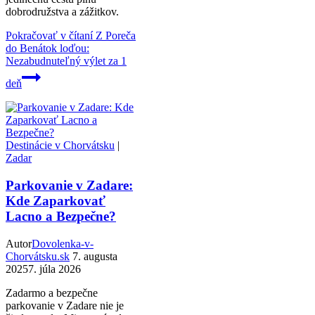
dobrodružstva a zážitkov.
Pokračovať v čítaní
Z Poreča
do Benátok loďou:
Nezabudnuteľný výlet za 1
deň
Destinácie v Chorvátsku
|
Zadar
Parkovanie v Zadare:
Kde Zaparkovať
Lacno a Bezpečne?
Autor
Dovolenka-v-
Chorvátsku.sk
7. augusta
2025
7. júla 2026
Zadarmo a bezpečne
parkovanie v Zadare nie je