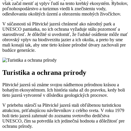
však začal meniť aj vplyv ľudí na tento krehký ekosystém. Rybolov,
poľnohospodárstvo a turizmus viedli k znečisteniu vody,
odlesňovaniu okolitých území a ohrozeniu mnohých živočíchov.
V súčasnosti sú Plitvické jazerá chránené ako národný park a
UNESCO pamiatka, no ich ochrana vyžaduje stálu pozornosť a
starostlivosť. Je dôležité si uvedomiť, že ľudské osídlenie môže mať
obrovský vplyv na biodiverzitu jazier a ich okolia, a preto by sme
mali konajú tak, aby sme tieto krásne prírodné útvary zachovali pre
budúce generácie.
Turistika a ochrana prírody
Plitvické jazerá sú známe svojou nádhernou prírodnou krásou a
bohatým ekosystémom. Ich história siaha až do praveku, kedy boli
tieto jazerá vytvorené v dôsledku geologických procesov.
V priebehu stáročí sa Plitvické jazerá stali obľúbenou turistickou
atrakciou, priťahujúcou návštevníkov z celého sveta. V roku 1979
boli tieto jazerá zahrnuté do zoznamu svetového dedičstva
UNESCO, čím sa potvrdila ich jedinečná hodnota a dôležitosť pre
ochranu prírody.