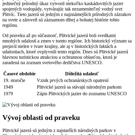
jedinečný prírodný úkaz vytvoril niekoľko kaskádovitých jazier
spojených vodopády, vytvárajúc tak nezameniteľný vodný svet
Plitvíc. Tieto jazerá sú jedným z najznámejších prírodných zázrakov
na svete a zároveň sú záznamom dlhej a bohatej histórie tohto
regiónu.
Od praveku až po súčasnosť, Plitvické jazerá boli svedkami
mnohých udalostí a zmen v tomto regióne. Ich historický význam sa
prejavil nielen v tvare krajiny, ale aj v historických faktách a
udalostiach, ktoré ovplyvnili tento región. Dnes sú Plitvické jazerá
hlavnou turistickou atrakciou a ochrannou oblasťou, ktorá je
zaradená na zoznam svetového dedičstva UNESCO.
Časové obdobie
Dôležitá udalosť
19. storočie
Vznik prvých ochranárskych opatrení
1949
Plitvické jazerá sa stávajú národným parkom
1979
Zápis Plitvických jazier do zoznamu UNESCO
Vývoj oblasti od praveku
Plitvické jazerá sú jedným z najstarších národných parkov v