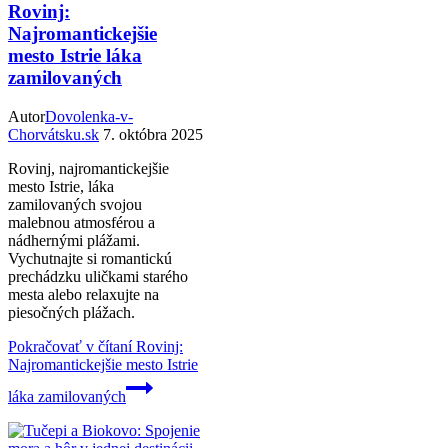
Rovinj:
Najromantickejšie
mesto Istrie láka
zamilovaných
Autor
Dovolenka-v-
Chorvátsku.sk
7. októbra 2025
Rovinj, najromantickejšie
mesto Istrie, láka
zamilovaných svojou
malebnou atmosférou a
nádhernými plážami.
Vychutnajte si romantickú
prechádzku uličkami starého
mesta alebo relaxujte na
piesočných plážach.
Pokračovať v čítaní
Rovinj:
Najromantickejšie mesto Istrie
láka zamilovaných