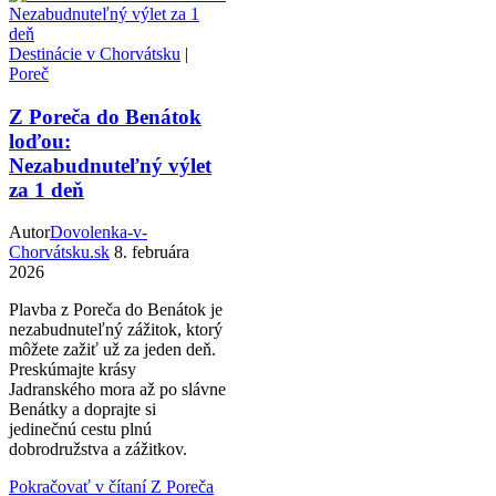
Destinácie v Chorvátsku
|
Poreč
Z Poreča do Benátok
loďou:
Nezabudnuteľný výlet
za 1 deň
Autor
Dovolenka-v-
Chorvátsku.sk
8. februára
2026
Plavba z Poreča do Benátok je
nezabudnuteľný zážitok, ktorý
môžete zažiť už za jeden deň.
Preskúmajte krásy
Jadranského mora až po slávne
Benátky a doprajte si
jedinečnú cestu plnú
dobrodružstva a zážitkov.
Pokračovať v čítaní
Z Poreča