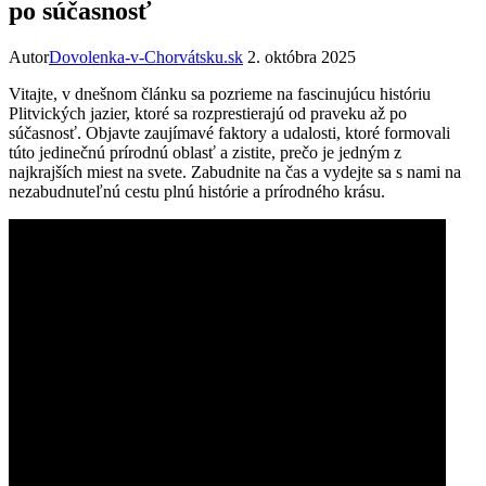
po súčasnosť
Autor
Dovolenka-v-Chorvátsku.sk
2. októbra 2025
Vitajte, v dnešnom článku sa pozrieme na fascinujúcu históriu
Plitvických jazier, ktoré sa rozprestierajú od praveku až po
súčasnosť. Objavte zaujímavé faktory a udalosti, ktoré formovali
túto jedinečnú prírodnú oblasť a zistite, prečo je jedným z
najkrajších miest na svete. Zabudnite na čas a vydejte sa s nami na
nezabudnuteľnú cestu plnú histórie a prírodného krásu.