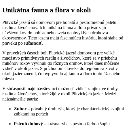
Unikátna fauna a flóra v okolí
Plitvické jazerá sú domovom pre bohatú a pestrofarebnú paletu
rastlín a živočíchov. Ich unikátna fauna a flóra privádzajú
návštevníkov do pohľadného sveta neobvyklých druhov a
ekosystémov. Tieto jazerá majú fascinujúcu históriu, ktorá siaha od
praveku po súčasnosť.
V pravekých časoch boli Plitvické jazerá domovom pre veľké
množstvo primitívnych rastlín a živočíchov, ktoré sa v priebehu
miliónov rokov vyvinuli do rôznych druhov, ktoré dnes môžeme
vidieť v okolí jazier. S príchodom človeka do regiónu sa život v
okolí jazier zmenil, čo ovplyvnilo aj faunu a flóru tohto úžasného
miesta.
V súčasnosti majú návštevníci možnosť vidieť zaujímavé druhy
rastlín a živočíchov, ktoré žijú v okolí Plitvických jazier. Medzi
najznámejšie patria:
Zubor
– pôvabný druh rýb, ktorý je charakteristický svojimi
zúbkami na perách
Pstruh duhový
– krásna ryba s pestrou farbou šupín