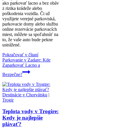
ako parkovať lacno a bez obáv
z rizika krádeže alebo
poškodenia vozidla. Či už
využijete verejné parkoviská,
parkovacie domy alebo službu
online rezervácie parkovacích
miest, môžete sa spoľahnúť na
to, že vaše auto bude pekne
ustrážené.
Pokračovať v čítaní
Parkovanie v Zadare: Kde
Zaparkovať Lacno a
Bezpečne?
Destinácie v Chorvátsku
|
Trogir
Teplota vody v Trogire:
Kedy je najlepšie
plávať?