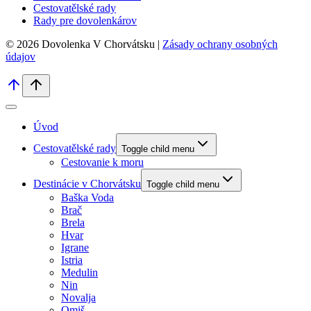
Cestovatělské rady
Rady pre dovolenkárov
© 2026 Dovolenka V Chorvátsku |
Zásady ochrany osobných
údajov
Úvod
Cestovatělské rady
Toggle child menu
Cestovanie k moru
Destinácie v Chorvátsku
Toggle child menu
Baška Voda
Brač
Brela
Hvar
Igrane
Istria
Medulin
Nin
Novalja
Omiš