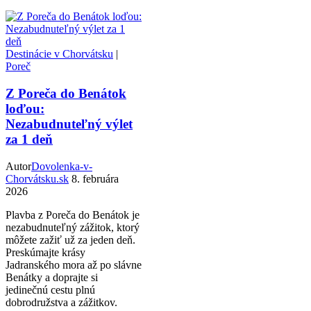
Destinácie v Chorvátsku
|
Poreč
Z Poreča do Benátok
loďou:
Nezabudnuteľný výlet
za 1 deň
Autor
Dovolenka-v-
Chorvátsku.sk
8. februára
2026
Plavba z Poreča do Benátok je
nezabudnuteľný zážitok, ktorý
môžete zažiť už za jeden deň.
Preskúmajte krásy
Jadranského mora až po slávne
Benátky a doprajte si
jedinečnú cestu plnú
dobrodružstva a zážitkov.