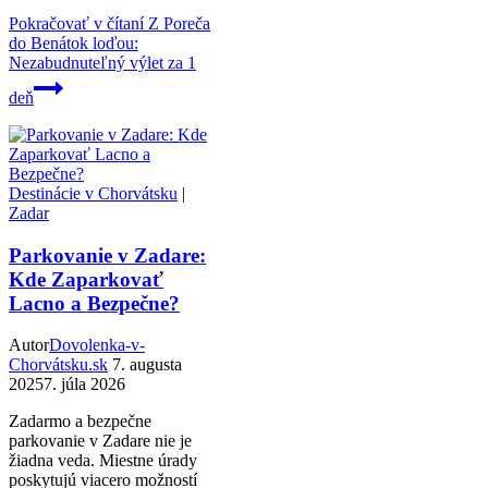
Pokračovať v čítaní
Z Poreča
do Benátok loďou:
Nezabudnuteľný výlet za 1
deň
Destinácie v Chorvátsku
|
Zadar
Parkovanie v Zadare:
Kde Zaparkovať
Lacno a Bezpečne?
Autor
Dovolenka-v-
Chorvátsku.sk
7. augusta
2025
7. júla 2026
Zadarmo a bezpečne
parkovanie v Zadare nie je
žiadna veda. Miestne úrady
poskytujú viacero možností