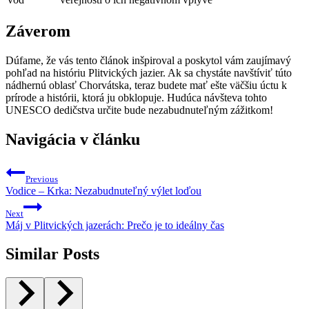
Záverom
Dúfame, že vás tento článok inšpiroval a poskytol vám zaujímavý
pohľad na históriu Plitvických jazier. Ak sa chystáte navštíviť túto
nádhernú oblasť Chorvátska, teraz budete mať ešte väčšiu úctu k
prírode a histórii, ktorá ju obklopuje. Hudúca návšteva tohto
UNESCO dedičstva určite bude nezabudnuteľným zážitkom!
Navigácia v článku
Previous
Vodice – Krka: Nezabudnuteľný výlet loďou
Next
Máj v Plitvických jazerách: Prečo je to ideálny čas
Similar Posts