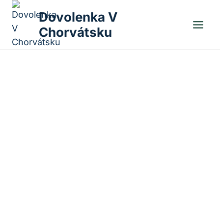
Skip
Dovolenka V
to
Chorvátsku
content