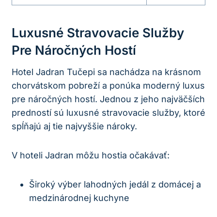
Luxusné Stravovacie Služby
Pre Náročných Hostí
Hotel Jadran Tučepi sa nachádza na krásnom
chorvátskom pobreží a ponúka moderný luxus
pre náročných hostí. Jednou z jeho najväčších
predností sú luxusné stravovacie služby, ktoré
spĺňajú aj tie najvyššie nároky.
V hoteli Jadran môžu hostia očakávať:
Široký výber lahodných jedál z domácej a
medzinárodnej kuchyne