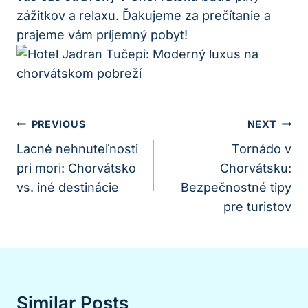
zážitkov a relaxu. Ďakujeme za prečítanie a
prajeme vám príjemný pobyt!
Navigácia
PREVIOUS
NEXT
V
Lacné nehnuteľnosti
Tornádo v
pri mori: Chorvátsko
Chorvátsku:
Článku
vs. iné destinácie
Bezpečnostné tipy
pre turistov
Similar Posts