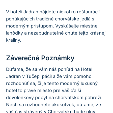
V hoteli Jadran nájdete niekoľko reštaurácií
ponúkajúcich tradičné chorvátske jedlá s
moderným prístupom. Vyskúšajte miestne
lahôdky a nezabudnuteľné chute tejto krásnej
krajiny.
Záverečné Poznámky
Dúfame, že sa vám náš pohľad na Hotel
Jadran v Tučepi páčil a že vám pomohol
rozhodnúť sa, či je tento moderný luxusný
hotel to pravé miesto pre váš ďalší
dovolenkový pobyt na chorvátskom pobreží.
Nech sa rozhodnete akokoľvek, dúfame, že
váš čas strávený v Chorvátsku bude plný