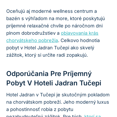
Oceňujú aj moderné wellness centrum a
bazén s výhľadom na more, ktoré poskytujú
príjemné relaxačné chvíle po náročnom dni
plnom dobrodružstiev a
objavovania krás
chorvátskeho pobrežia
. Celkovo hodnotia
pobyt v Hotel Jadran Tučepi ako skvelý
zážitok, ktorý si určite radi zopakujú.
Odporúčania Pre Príjemný
Pobyt V Hoteli Jadran Tučepi
Hotel Jadran v Tučepi je skutočným pokladom
na chorvátskom pobreží. Jeho moderný luxus
a pohostinnosť robia z pobytu
nezabudnuteľný zážitok. Pre tých,
ktorí sa