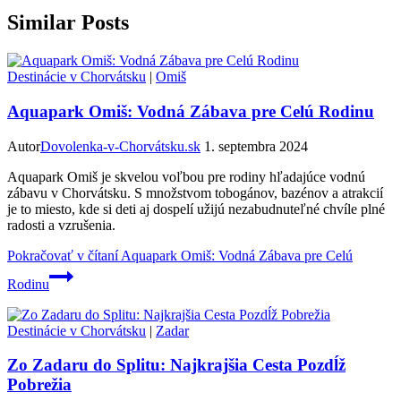
Similar Posts
Destinácie v Chorvátsku
|
Omiš
Aquapark Omiš: Vodná Zábava pre Celú Rodinu
Autor
Dovolenka-v-Chorvátsku.sk
1. septembra 2024
Aquapark Omiš je skvelou voľbou pre rodiny hľadajúce vodnú
zábavu v Chorvátsku. S množstvom tobogánov, bazénov a atrakcií
je to miesto, kde si deti aj dospelí užijú nezabudnuteľné chvíle plné
radosti a vzrušenia.
Pokračovať v čítaní
Aquapark Omiš: Vodná Zábava pre Celú
Rodinu
Destinácie v Chorvátsku
|
Zadar
Zo Zadaru do Splitu: Najkrajšia Cesta Pozdĺž
Pobrežia