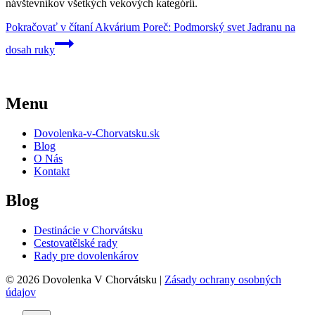
návštevníkov všetkých vekových kategórií.
Pokračovať v čítaní
Akvárium Poreč: Podmorský svet Jadranu na
dosah ruky
Menu
Dovolenka-v-Chorvatsku.sk
Blog
O Nás
Kontakt
Blog
Destinácie v Chorvátsku
Cestovatělské rady
Rady pre dovolenkárov
© 2026 Dovolenka V Chorvátsku |
Zásady ochrany osobných
údajov