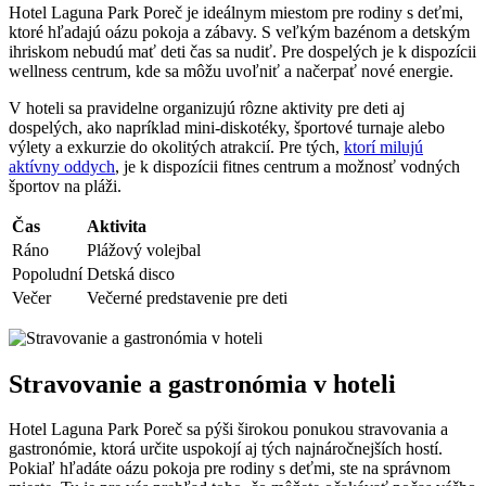
Hotel Laguna Park Poreč je ideálnym miestom pre rodiny s deťmi,
ktoré hľadajú oázu pokoja a zábavy. S veľkým bazénom a detským
ihriskom nebudú mať deti čas sa nudiť. Pre dospelých je k dispozícii
wellness centrum, kde sa môžu uvoľniť a načerpať nové energie.
V hoteli sa pravidelne organizujú rôzne aktivity pre deti aj
dospelých, ako napríklad mini-diskotéky, športové turnaje alebo
výlety a exkurzie do okolitých atrakcií. Pre tých,
ktorí milujú
aktívny oddych
, je k dispozícii fitnes centrum a možnosť vodných
športov na pláži.
Čas
Aktivita
Ráno
Plážový volejbal
Popoludní
Detská disco
Večer
Večerné predstavenie pre deti
Stravovanie a gastronómia v hoteli
Hotel Laguna Park Poreč sa pýši širokou ponukou stravovania a
gastronómie, ktorá určite uspokojí aj tých najnáročnejších hostí.
Pokiaľ hľadáte oázu pokoja pre rodiny s deťmi, ste na správnom