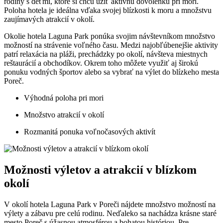
rodiny s deťmi, ktoré si chcú užiť aktívnu dovolenku pri mori.
Poloha hotela je ideálna vďaka svojej blízkosti k moru a množstvu
zaujímavých atrakcií v okolí.
Okolie hotela Laguna Park ponúka svojim návštevníkom množstvo
možností na strávenie voľného času. Medzi najobľúbenejšie aktivity
patrí relaxácia na pláži, prechádzky po okolí, návšteva miestnych
reštaurácií a obchodíkov. Okrem toho môžete využiť aj širokú
ponuku vodných športov alebo sa vybrať na výlet do blízkeho mesta
Poreč.
Výhodná poloha pri mori
Množstvo atrakcií v okolí
Rozmanitá ponuka voľnočasových aktivít
Možnosti výletov a atrakcií v blízkom
okolí
V okolí hotela Laguna Park v Poreči nájdete množstvo možností na
výlety a zábavu pre celú rodinu. Neďaleko sa nachádza krásne staré
mesto Poreč s úžasnou atmosférou a bohatou históriou. Pre