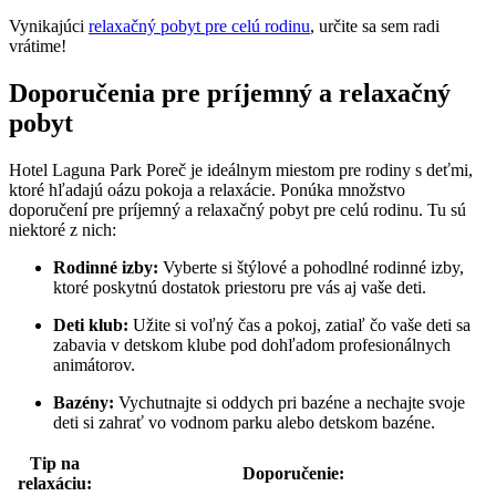
Vynikajúci
relaxačný pobyt pre celú rodinu
, určite sa sem radi
vrátime!
Doporučenia pre príjemný a relaxačný
pobyt
Hotel Laguna Park Poreč je ideálnym miestom pre rodiny s deťmi,
ktoré hľadajú oázu pokoja a relaxácie. Ponúka množstvo
doporučení pre príjemný a relaxačný pobyt pre celú rodinu. Tu sú
niektoré z nich:
Rodinné izby:
Vyberte si štýlové a pohodlné rodinné izby,
ktoré poskytnú dostatok priestoru pre vás aj vaše deti.
Deti klub:
Užite si voľný čas a pokoj, zatiaľ čo vaše deti sa
zabavia v detskom klube pod dohľadom profesionálnych
animátorov.
Bazény:
Vychutnajte si oddych pri bazéne a nechajte svoje
deti si zahrať vo vodnom parku alebo detskom bazéne.
Tip na
Doporučenie:
relaxáciu: