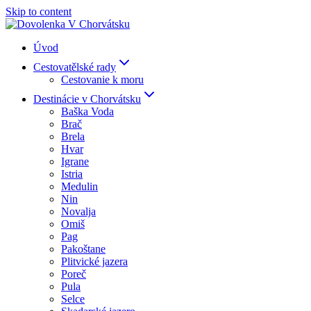
Skip to content
Úvod
Cestovatělské rady
Cestovanie k moru
Destinácie v Chorvátsku
Baška Voda
Brač
Brela
Hvar
Igrane
Istria
Medulin
Nin
Novalja
Omiš
Pag
Pakoštane
Plitvické jazera
Poreč
Pula
Selce