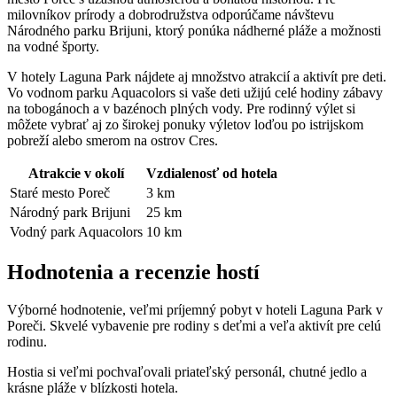
milovníkov prírody a dobrodružstva odporúčame návštevu
Národného parku Brijuni, ktorý ponúka nádherné pláže a možnosti
na vodné športy.
V hotely Laguna Park nájdete aj množstvo atrakcií a aktivít pre deti.
Vo vodnom parku Aquacolors si vaše deti užijú celé hodiny zábavy
na tobogánoch a v bazénoch plných vody. Pre rodinný výlet si
môžete vybrať aj zo širokej ponuky výletov loďou po istrijskom
pobreží alebo smerom na ostrov Cres.
Atrakcie v okolí
Vzdialenosť od hotela
Staré mesto Poreč
3 km
Národný park Brijuni
25 km
Vodný park Aquacolors
10 km
Hodnotenia a recenzie hostí
Výborné hodnotenie, veľmi príjemný pobyt v hoteli Laguna Park v
Poreči. Skvelé vybavenie pre rodiny s deťmi a veľa aktivít pre celú
rodinu.
Hostia si veľmi pochvaľovali priateľský personál, chutné jedlo a
krásne pláže v blízkosti hotela.