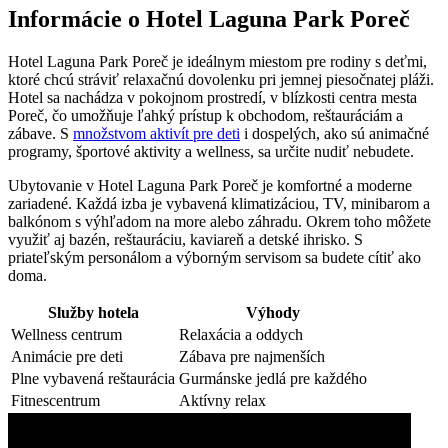
Informácie o Hotel Laguna Park Poreč
Hotel Laguna Park Poreč je ideálnym miestom pre rodiny s deťmi,
ktoré chcú stráviť relaxačnú dovolenku pri jemnej piesočnatej pláži.
Hotel sa nachádza v pokojnom prostredí, v blízkosti centra mesta
Poreč, čo umožňuje ľahký prístup k obchodom, reštauráciám a
zábave. S
množstvom aktivít pre deti
i dospelých, ako sú animačné
programy, športové aktivity a wellness, sa určite nudiť nebudete.
Ubytovanie v Hotel Laguna Park Poreč je komfortné a moderne
zariadené. Každá izba je vybavená klimatizáciou, TV, minibarom a
balkónom s výhľadom na more alebo záhradu. Okrem toho môžete
využiť aj bazén, reštauráciu, kaviareň a detské ihrisko. S
priateľským personálom a výborným servisom sa budete cítiť ako
doma.
Služby hotela
Výhody
Wellness centrum
Relaxácia a oddych
Animácie pre deti
Zábava pre najmenších
Plne vybavená reštaurácia
Gurmánske jedlá pre každého
Fitnescentrum
Aktívny relax