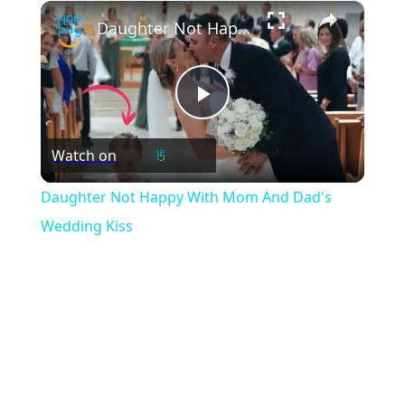
×
Play
Unmute
Fullscreen
Daughter Not Happy With Mom And Dad's Wedding Kiss
Play
Watch on
Video
Daughter Not Happy With Mom And Dad's
Wedding Kiss