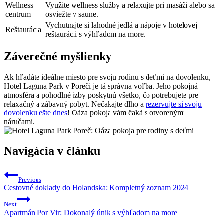
Wellness
Využite wellness služby a relaxujte pri masáži alebo sa
centrum
osviežte v saune.
Vychutnajte si lahodné jedlá a nápoje v hotelovej
Reštaurácia
reštaurácii s výhľadom na more.
Záverečné myšlienky
Ak hľadáte ideálne miesto pre svoju rodinu s deťmi na dovolenku,
Hotel Laguna Park v Poreči je tá správna voľba. Jeho pokojná
atmosféra a pohodlné izby poskytnú všetko, čo potrebujete pre
relaxačný a zábavný pobyt. Nečakajte dlho a
rezervujte si svoju
dovolenku ešte dnes
! Oáza pokoja vám čaká s otvorenými
náručami.
Navigácia v článku
Previous
Cestovné doklady do Holandska: Kompletný zoznam 2024
Next
Apartmán Por Vir: Dokonalý únik s výhľadom na more