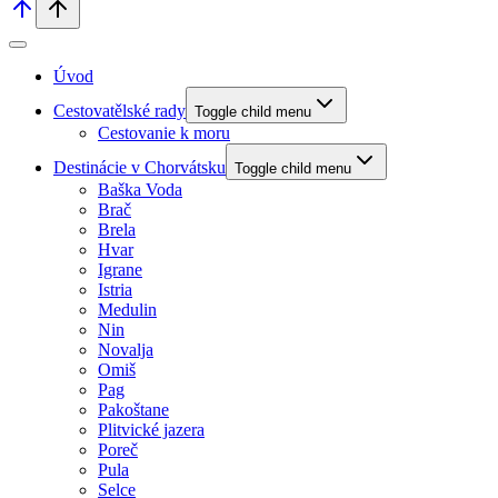
Úvod
Cestovatělské rady
Toggle child menu
Cestovanie k moru
Destinácie v Chorvátsku
Toggle child menu
Baška Voda
Brač
Brela
Hvar
Igrane
Istria
Medulin
Nin
Novalja
Omiš
Pag
Pakoštane
Plitvické jazera
Poreč
Pula
Selce