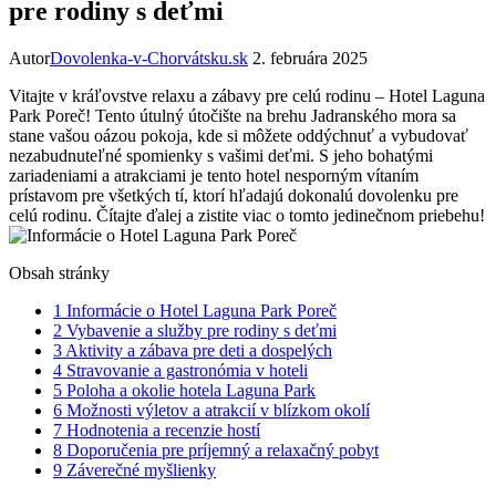
pre rodiny s deťmi
Autor
Dovolenka-v-Chorvátsku.sk
2. februára 2025
Vitajte v kráľovstve relaxu a zábavy pre celú rodinu – Hotel Laguna
Park Poreč! Tento útulný útočište na brehu Jadranského mora sa
stane vašou oázou pokoja, kde si môžete oddýchnuť a vybudovať
nezabudnuteľné spomienky s vašimi deťmi. S jeho bohatými
zariadeniami a atrakciami je tento hotel nesporným vítaním
prístavom pre všetkých tí, ktorí hľadajú dokonalú dovolenku pre
celú rodinu. Čítajte ďalej a zistite viac o tomto jedinečnom priebehu!
Obsah stránky
1
Informácie o Hotel Laguna Park Poreč
2
Vybavenie a služby pre rodiny s deťmi
3
Aktivity a zábava pre deti a dospelých
4
Stravovanie a gastronómia v hoteli
5
Poloha a okolie hotela Laguna Park
6
Možnosti výletov a atrakcií v blízkom okolí
7
Hodnotenia a recenzie hostí
8
Doporučenia pre príjemný a relaxačný pobyt
9
Záverečné myšlienky