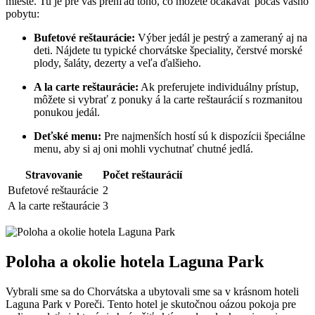
mieste. Tu je pre vás prehľad toho, čo môžete očakávať počas vášho
pobytu:
Bufetové reštaurácie:
Výber jedál je pestrý a zameraný aj na
deti. Nájdete tu typické chorvátske špeciality, čerstvé morské
plody, šaláty, dezerty a veľa ďalšieho.
A la carte reštaurácie:
Ak preferujete individuálny prístup,
môžete si vybrať z ponuky á la carte reštaurácií s rozmanitou
ponukou jedál.
Deťské menu:
Pre najmenších hostí sú k dispozícii špeciálne
menu, aby si aj oni mohli vychutnať chutné jedlá.
Stravovanie
Počet reštaurácií
Bufetové reštaurácie
2
A la carte reštaurácie
3
Poloha a okolie hotela Laguna Park
Vybrali sme sa do Chorvátska a ubytovali sme sa v krásnom hoteli
Laguna Park v Poreči. Tento hotel je skutočnou oázou pokoja pre