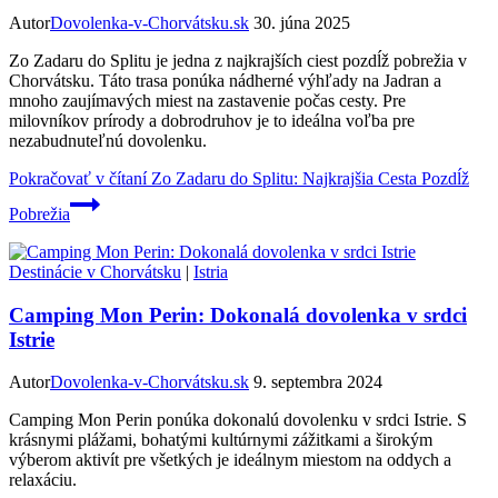
Autor
Dovolenka-v-Chorvátsku.sk
30. júna 2025
Zo Zadaru do Splitu je jedna z najkrajších ciest pozdĺž pobrežia v
Chorvátsku. Táto trasa ponúka nádherné výhľady na Jadran a
mnoho zaujímavých miest na zastavenie počas cesty. Pre
milovníkov prírody a dobrodruhov je to ideálna voľba pre
nezabudnuteľnú dovolenku.
Pokračovať v čítaní
Zo Zadaru do Splitu: Najkrajšia Cesta Pozdĺž
Pobrežia
Destinácie v Chorvátsku
|
Istria
Camping Mon Perin: Dokonalá dovolenka v srdci
Istrie
Autor
Dovolenka-v-Chorvátsku.sk
9. septembra 2024
Camping Mon Perin ponúka dokonalú dovolenku v srdci Istrie. S
krásnymi plážami, bohatými kultúrnymi zážitkami a širokým
výberom aktivít pre všetkých je ideálnym miestom na oddych a
relaxáciu.