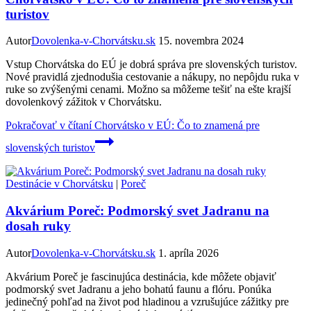
turistov
Autor
Dovolenka-v-Chorvátsku.sk
15. novembra 2024
Vstup Chorvátska do EÚ je dobrá správa pre slovenských turistov.
Nové pravidlá zjednodušia cestovanie a nákupy, no nepôjdu ruka v
ruke so zvýšenými cenami. Možno sa môžeme tešiť na ešte krajší
dovolenkový zážitok v Chorvátsku.
Pokračovať v čítaní
Chorvátsko v EÚ: Čo to znamená pre
slovenských turistov
Destinácie v Chorvátsku
|
Poreč
Akvárium Poreč: Podmorský svet Jadranu na
dosah ruky
Autor
Dovolenka-v-Chorvátsku.sk
1. apríla 2026
Akvárium Poreč je fascinujúca destinácia, kde môžete objaviť
podmorský svet Jadranu a jeho bohatú faunu a flóru. Ponúka
jedinečný pohľad na život pod hladinou a vzrušujúce zážitky pre