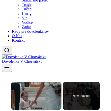
Skadarské jazero
Trogir
Tučepi
Umag
Vir
Vodice
Zadar
Rady pre dovolenkárov
O Nás
Kontakt
Dovolenka V Chorvátsku
×
Now Playing