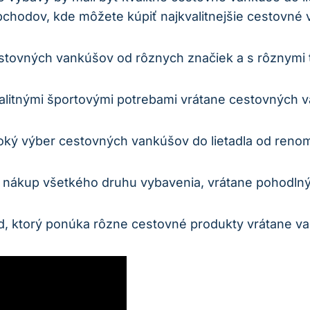
bchodov, kde môžete kúpiť najkvalitnejšie cestovné 
tovných vankúšov od rôznych značiek a s rôznymi 
alitnými športovými potrebami vrátane cestovných 
oký výber cestovných vankúšov do lietadla od reno
 nákup všetkého druhu vybavenia, vrátane pohodln
d, ktorý ponúka rôzne cestovné produkty vrátane v