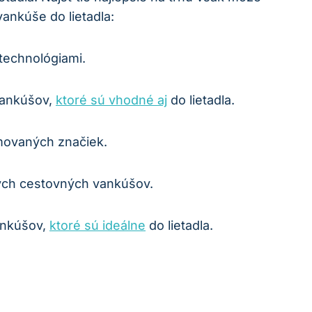
vankúše do lietadla:
technológiami.
vankúšov,
ktoré sú vhodné aj
do lietadla.
movaných značiek.
ých cestovných vankúšov.
ankúšov,
ktoré sú ideálne
do lietadla.