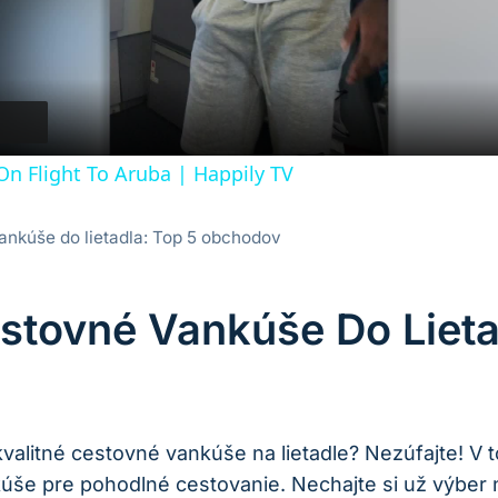
Video
On Flight To Aruba | Happily TV
vankúše do lietadla: Top 5 obchodov
estovné Vankúše Do Liet
valitné cestovné vankúše na lietadle? Nezúfajte! V
kúše pre pohodlné cestovanie. Nechajte si už výber