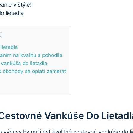
anie v štýle!
ť
]
lietadla
ním na kvalitu a pohodlie
vankúša do lietadla
o obchody sa oplatí zamerať
e Cestovné Vankúše Do Lietadl
o výbavy by mali byť kvalitné cestovné vankúše do lie