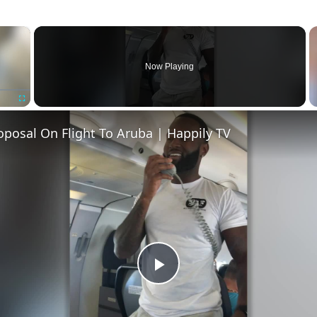
×
Now Playing
Fullscreen
oposal On Flight To Aruba | Happily TV
Play