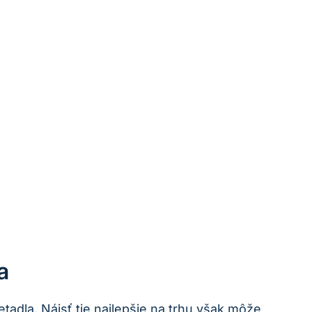
a
tadla. Nájsť tie najlepšie na trhu však môže