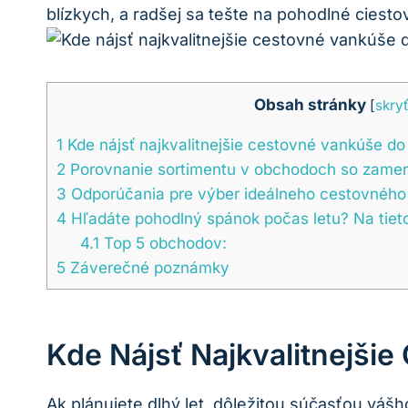
blízkych, a radšej sa tešte na pohodlné ciestov
Obsah stránky
[
skry
1
Kde nájsť najkvalitnejšie cestovné vankúše do 
2
Porovnanie sortimentu v obchodoch so zamera
3
Odporúčania pre výber ideálneho cestovného 
4
Hľadáte pohodlný spánok počas letu? Na tiet
4.1
Top 5 obchodov:
5
Záverečné poznámky
Kde Nájsť Najkvalitnejši
Ak plánujete dlhý let, dôležitou súčasťou vášh