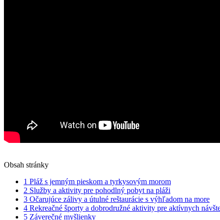
Obsah stránky
1
Pláž s jemným pieskom a tyrkysovým morom
2
Služby a aktivity pre pohodlný pobyt na pláži
3
Očarujúce zálivy a útulné reštaurácie s výhľadom na more
4
Rekreačné športy a dobrodružné aktivity pre aktívnych návšt
5
Záverečné myšlienky