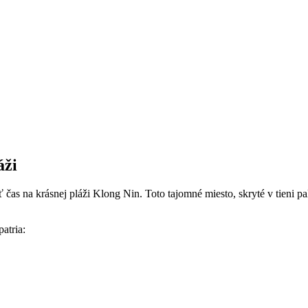
áži
ť čas na krásnej pláži Klong Nin. Toto tajomné miesto, skryté v tieni p
atria: