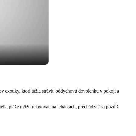
v exotiky, ktorí túžia stráviť oddychovú dovolenku v pokoji a
telia pláže môžu relaxovať na lehátkach, prechádzať sa pozdĺž