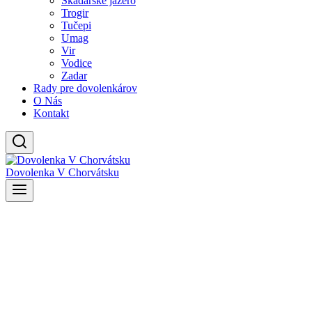
Skadarské jazero
Trogir
Tučepi
Umag
Vir
Vodice
Zadar
Rady pre dovolenkárov
O Nás
Kontakt
Dovolenka V Chorvátsku