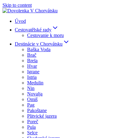
Skip to content
Úvod
Cestovatělské rady
Cestovanie k moru
Destinácie v Chorvátsku
Baška Voda
Brač
Brela
Hvar
Igrane
Istria
Medulin
Nin
Novalja
Omiš
Pag
Pakoštane
Plitvické jazera
Poreč
Pula
Selce