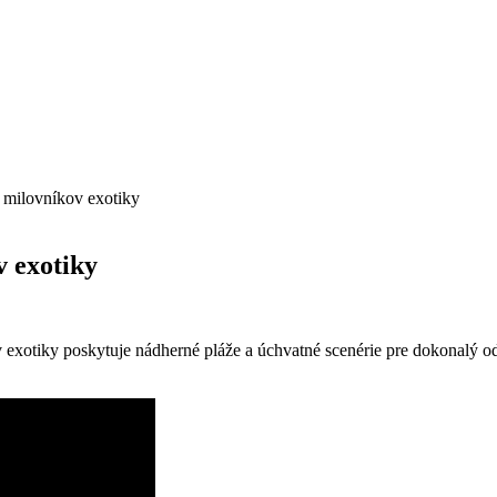
 milovníkov exotiky
v exotiky
v exotiky poskytuje nádherné pláže a úchvatné scenérie pre dokonalý o