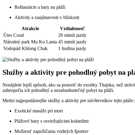
Reštaurácie a bary na pláži
Aktivity a zaujímavosti v blízkosti
Atrakcie
Vzdialenosť
Útes Coral
20 minút jazdy
Národný park Mu Ko Lanta
45 minút jazdy
Vodopád Khlong Chak
1 hodina jazdy
Služby a aktivity pre pohodlný pobyt na pl
Nenájdete lepší spôsob, ako sa ponoriť do exotiky Thajska, než strávi
zabezpečia ich pohodlný a nezabudnuteľný pobyt na pláži.
Medzi najpopulárnejšie služby a aktivity pre návštevníkov tejto pláže p
Exotické masáže pri mori
Plážové bary s osviežujúcimi kokteilmi
Možnosť zapožičania vodných športov