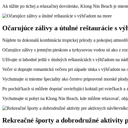
Ak túžite po tichej a relaxačnej dovolenke, Klong Nin Beach je miest
Očarujúce zálivy a útulné reštaurácie s 
Nájdete tu dokonalú kombináciu tropickej prírody a pokojnej atmosfé
Očarujúce zálivy s jemným pieskom a tyrkysovou vodou sú ako z roz
Užívajte si lahodné jedlá v útulných reštauráciách s výhľadom na ná
Večer si doprajte romantickú večeru pri západe slnka s výhľadom na 
Vychutnajte si miestne špeciality ako čerstvo pripravené morské plody 
Po pochúťkach si môžete dopriať osviežujúci koktail pri sviečkach a 
Vychutnajte si pobyt na Klong Nin Beach, kde môžete relaxovať, obj
Rekreačné športy a dobrodružné aktivity 