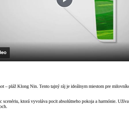
Play
Video
 – pláž Klong Nin. Tento tajný ráj je ideálnym miestom pre milovníko
c scenériu, ktorá vyvoláva pocit absolútneho pokoja a harmónie. Užíva
och.