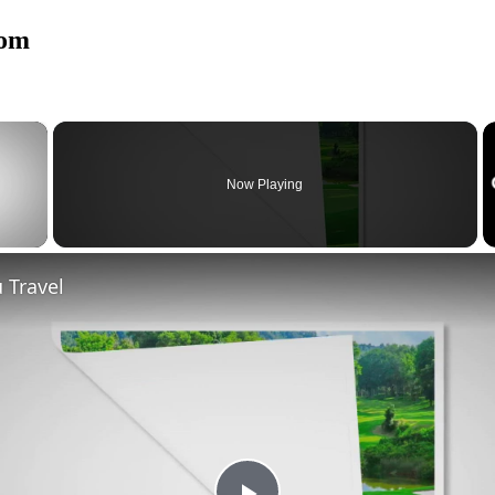
rom
×
Now Playing
 Video
 Travel