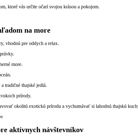
om, ktoré vás určite očarí svojou krásou a pokojom.
výhľadom na more
ry, vhodnú pre oddych a relax.
právky.
dherné more.
oceán.
a tradičné thajské jedlá.
zvukoch prírody.
avovať okolitú exotickú prírodu a vychutnávať si lahodnú thajskú ku
pre aktívnych návštevníkov