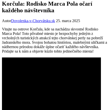
Korčula: Rodisko Marca Pola očarí
každého návštevníka
Autor
Dovolenka-v-Chorvátsku.sk
25. marca 2025
Vitajte na ostrove Korčula,​ kde sa‍ nachádza skvostné Rodisko
Marca ⁣Pola! Toto ‍pôvabné miesto je ⁣bezpochyby jedným z
vrcholných turistických atrakcií ⁣tejto chorvátskej perly ​na pobreží​
Jadranského⁣ mora. Svojou bohatou históriou, ⁢malebnými⁣ uličkami a⁢
nádhernou prírodou dokáže úplne ⁣očariť každého návštevníka.
Pridajte sa k nám ⁣a objavte ‍kúzlo tohto jedinečného miesta!