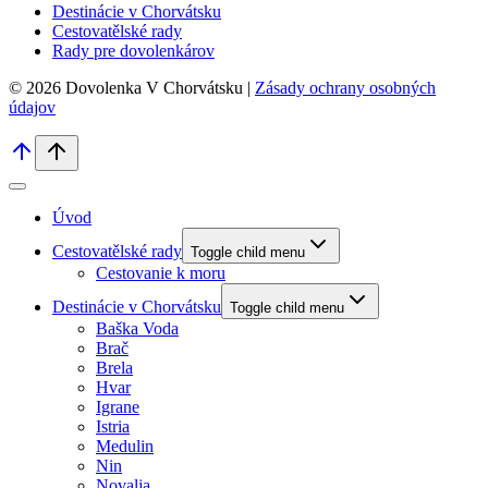
Destinácie v Chorvátsku
Cestovatělské rady
Rady pre dovolenkárov
© 2026 Dovolenka V Chorvátsku |
Zásady ochrany osobných
údajov
Úvod
Cestovatělské rady
Toggle child menu
Cestovanie k moru
Destinácie v Chorvátsku
Toggle child menu
Baška Voda
Brač
Brela
Hvar
Igrane
Istria
Medulin
Nin
Novalja