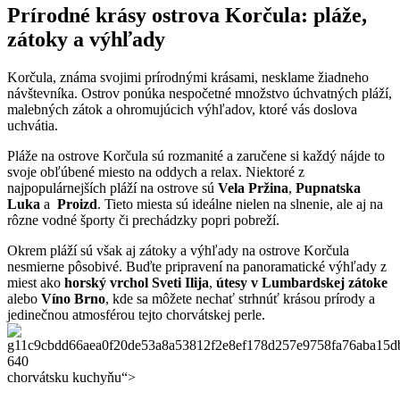
Prírodné krásy ‍ostrova Korčula: pláže,
zátoky a ⁣výhľady
Korčula, známa svojimi prírodnými ⁢krásami, nesklame žiadneho ​
návštevníka. Ostrov​ ponúka nespočetné množstvo úchvatných pláží,
malebných zátok a ohromujúcich ⁤výhľadov, ktoré vás ​doslova⁤
uchvátia.
Pláže na ostrove Korčula sú rozmanité a⁣ zaručene si každý nájde‌ to
svoje obľúbené miesto ‍na ​oddych a‌ relax. Niektoré z
najpopulárnejších ‍pláží na ostrove⁢ sú
Vela Pržina
,
Pupnatska
Luka
a ⁢
Proizd
. Tieto miesta sú ideálne nielen na slnenie,⁢ ale aj‍ na
rôzne vodné športy či prechádzky popri​ pobreží.
Okrem pláží sú však aj zátoky a výhľady na ⁢ostrove Korčula
nesmierne pôsobivé. Buďte pripravení na panoramatické výhľady​ z
⁤miest ako
horský ‌vrchol Sveti ‌Ilija
,
útesy v Lumbardskej zátoke
⁣alebo
Víno Brno
, kde⁣ sa ​môžete nechať strhnúť krásou prírody a⁣
jedinečnou atmosférou tejto chorvátskej ‍perle.
chorvátsku kuchyňu“>