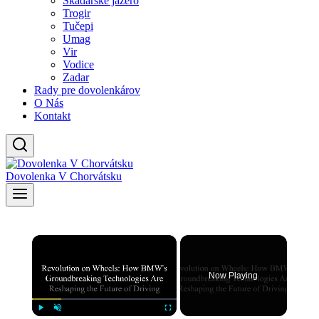
Skadarské jazero
Trogir
Tučepi
Umag
Vir
Vodice
Zadar
Rady pre dovolenkárov
O Nás
Kontakt
Dovolenka V Chorvátsku
×
Now Playing