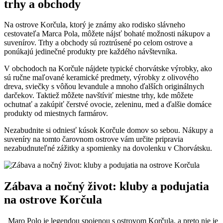
trhy a obchody
Na ostrove Korčula, ktorý je známy ⁣ako rodisko slávneho
cestovateľa ‍Marca ⁢Pola, môžete nájsť bohaté možnosti nákupov a
suvenírov. Trhy⁢ a obchody sú roztrúsené po celom ostrove a
ponúkajú ​jedinečné ⁣produkty pre každého⁤ návštevníka.
V obchodoch ‍na‍ Korčule ⁢nájdete typické chorvátske výrobky, ako
sú ‌ručne maľované keramické predmety, výrobky z ⁢olivového
⁣dreva,⁢ sviečky s vôňou ⁢levandule a mnoho ďalších originálnych
darčekov. Taktiež môžete navštíviť miestne trhy, kde‌ môžete
‍ochutnať a‍ zakúpiť čerstvé ovocie, zeleninu, med ⁣a ⁤ďalšie domáce
produkty od miestnych farmárov.
Nezabudnite si odniesť kúsok Korčule domov so sebou. ‌Nákupy⁤ a
suveníry na tomto čarovnom ostrove vám určite pripravia‌
nezabudnuteľné zážitky a spomienky ⁤na dovolenku v Chorvátsku.
Zábava​ a nočný⁣ život: kluby a podujatia
na ostrove Korčula
⁣ ⁣ Maro ⁣Polo ‍je legendou spojenou s ostrovom Korčula, ‌a preto nie je