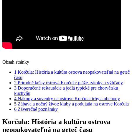
Obsah stránky
1
Korčula: História‍ a ⁣kultúra ostrova ​neopakovateľná na geteč
času
2
Prírodné krásy ‍ostrova Korčula: pláže, zátoky a ⁣výhľady
3
Doporučené reštaurácie⁣ a jedlá ⁤typické pre chorvátsku
⁢kuchyňu
4
Nákupy a suveníry na‌ ostrove Korčula: trhy a obchody
5
Zábava​ a nočný⁣ život: kluby a podujatia na ostrove Korčula
6
Záverečné ‌poznámky
Korčula: História‍ a ⁣kultúra ostrova ​
neopakovateľná na geteč času