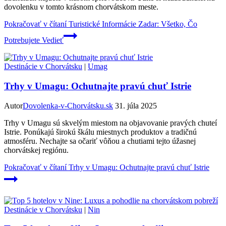
dovolenku v tomto krásnom chorvátskom meste.
Pokračovať v čítaní
Turistické Informácie Zadar: Všetko, Čo
Potrebujete Vedieť
Destinácie v Chorvátsku
|
Umag
Trhy v Umagu: Ochutnajte pravú chuť Istrie
Autor
Dovolenka-v-Chorvátsku.sk
31. júla 2025
Trhy v Umagu sú skvelým miestom na objavovanie pravých chuteí
Istrie. Ponúkajú širokú škálu miestnych produktov a tradičnú
atmosféru. Nechajte sa očariť vôňou a chutiami tejto úžasnej
chorvátskej regiónu.
Pokračovať v čítaní
Trhy v Umagu: Ochutnajte pravú chuť Istrie
Destinácie v Chorvátsku
|
Nin