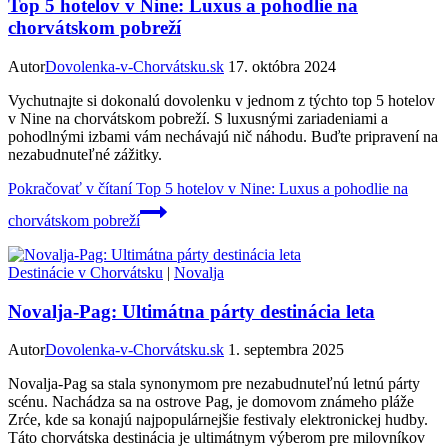
Top 5 hotelov v Nine: Luxus a pohodlie na
chorvátskom pobreží
Autor
Dovolenka-v-Chorvátsku.sk
17. októbra 2024
Vychutnajte si dokonalú dovolenku v jednom z týchto top 5 hotelov
v Nine na chorvátskom pobreží. S luxusnými zariadeniami a
pohodlnými izbami vám nechávajú nič náhodu. Buďte pripravení na
nezabudnuteľné zážitky.
Pokračovať v čítaní
Top 5 hotelov v Nine: Luxus a pohodlie na
chorvátskom pobreží
Destinácie v Chorvátsku
|
Novalja
Novalja-Pag: Ultimátna párty destinácia leta
Autor
Dovolenka-v-Chorvátsku.sk
1. septembra 2025
Novalja-Pag sa stala synonymom pre nezabudnuteľnú letnú párty
scénu. Nachádza sa na ostrove Pag, je domovom známeho pláže
Zrće, kde sa konajú najpopulárnejšie festivaly elektronickej hudby.
Táto chorvátska destinácia je ultimátnym výberom pre milovníkov