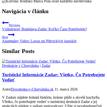
Navigácia v článku
Previous
Vzdialenosť Bratislava-Zadar: Koľko Času Potrebujete?
Next
Apartmány Vidos: Luxus pri Plitvických jazerách
Similar Posts
Destinácie v Chorvátsku
|
Zadar
Turistické Informácie Zadar: Všetko, Čo Potrebujete
Vedieť
Autor
Dovolenka-v-Chorvátsku.sk
11. marca 2026
V Zadare nájdete bohatú históriu, krásne pláže a skvelú kuchyňu.
Všetko, čo potrebujete vedieť o turistickej destinácii Zadar a jej
atrakciách nájdete v našom sprievodcovi. Užite si nezabudnuteľnú