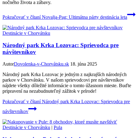
nočného života a zábavy.
Pokračovať v čítaní
Novalja-Pag: Ultimátna párty destinácia leta
Destinácie v Chorvátsku
Národný park Krka Lozovac: Sprievodca pre
návštevníkov
Autor
Dovolenka-v-Chorvátsku.sk
18. júna 2025
Národný park Krka Lozovac je jedným z najkrajších národných
parkov v Chorvátsku. V našom sprievodcovi pre návštevníkov
nájdete všetky dôležité informácie o tomto úžasnom mieste. Buďte
pripravení na nezabudnuteľný zážitok v prírode!
Pokračovať v čítaní
Národný park Krka Lozovac: Sprievodca pre
návštevníkov
Destinácie v Chorvátsku
|
Pula