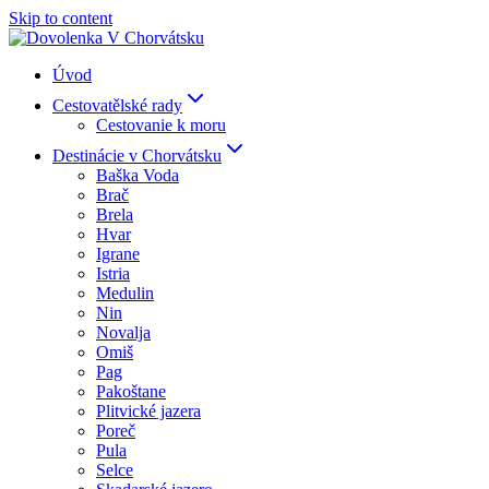
Skip to content
Úvod
Cestovatělské rady
Cestovanie k moru
Destinácie v Chorvátsku
Baška Voda
Brač
Brela
Hvar
Igrane
Istria
Medulin
Nin
Novalja
Omiš
Pag
Pakoštane
Plitvické jazera
Poreč
Pula
Selce