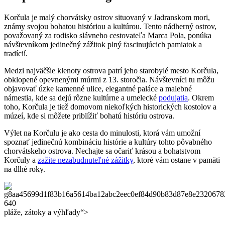
Korčula je malý chorvátsky ostrov situovaný v Jadranskom⁢ mori,
známy⁢ svojou bohatou históriou a ​kultúrou. ⁣Tento nádherný ostrov,
považovaný‍ za rodisko slávneho‌ cestovateľa Marca Pola, ponúka
návštevníkom jedinečný zážitok ⁤plný fascinujúcich pamiatok a
tradícií.
Medzi⁤ najväčšie klenoty ostrova⁣ patrí jeho starobylé mesto Korčula,‍
obklopené opevnenými⁢ múrmi z 13. storočia. Návštevníci tu môžu
objavovať⁢ úzke kamenné ulice, elegantné paláce a malebné
námestia, kde sa dejú rôzne kultúrne a umelecké
podujatia
. ⁤Okrem
toho, Korčula je tiež domovom niekoľkých historických kostolov a
múzeí,⁣ kde si môžete priblížiť bohatú históriu ostrova.
Výlet na Korčulu ⁣je ‍ako cesta ‍do minulosti, ktorá vám umožní
spoznať jedinečnú kombináciu histórie ‌a kultúry⁣ tohto pôvabného
chorvátskeho ostrova.‍ Nechajte sa očariť krásou​ a bohatstvom
Korčuly a
zažite nezabudnuteľné zážitky
, ktoré ⁤vám ⁢ostane v pamäti
na dlhé roky.
pláže, zátoky⁢ a výhľady“>