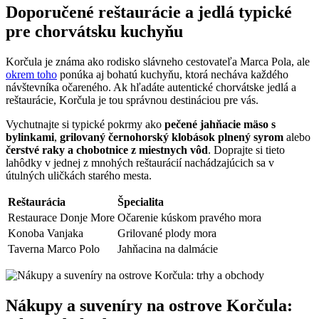
Doporučené reštaurácie⁣ a jedlá ⁤typické
pre chorvátsku ⁢kuchyňu
Korčula je známa ako rodisko slávneho cestovateľa Marca Pola, ale
okrem toho
ponúka ⁣aj bohatú ‌kuchyňu, ktorá necháva ⁤každého
návštevníka očareného. Ak hľadáte autentické chorvátske ​jedlá⁢ a
reštaurácie,‌ Korčula je tou správnou destináciou ​pre vás.
Vychutnajte si typické pokrmy ako
pečené jahňacie ​mäso s
‌bylinkami
,‌
grilovaný⁣ černohorský ⁣klobások ‍plnený syrom
alebo
čerstvé⁤ raky a⁣ chobotnice z miestnych ‍vôd
. ‌Doprajte si tieto
lahôdky⁤ v ⁣jednej ⁣z mnohých reštaurácií ‍nachádzajúcich sa⁣ v⁣
útulných uličkách starého⁤ mesta.
Reštaurácia
Špecialita
Restaurace Donje More
Očarenie kúskom pravého mora
Konoba ⁣Vanjaka
Grilované⁢ plody mora
Taverna Marco Polo
Jahňacina na dalmácie
Nákupy a suveníry na‌ ostrove Korčula: