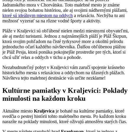
Jadranského mora v Chorvátsku. Toto malebné mesto je známe
nielen svojou bohatou históriou, ale aj svojimi nádhernými plážami,
ktoré sú ideálnym miestom na oddych
a relaxáciu. Nechýba tu ani
možnosť vyzerať sa na rôzne vodné športy a aktivity.
Pláže v Kraljevici sú obľúbené nielen medzi miestnymi obyvateľmi,
ale aj medzi turistami. Jednou z najznámejších pláží je Pláž Škrpun,
ktorá svojim pohľadom na čisté tyrkysové more a okolitú prírodu
jednoducho očarí každého návštevníka. Ďalšou obľúbenou plážou
je Pláž Pesja, ktorá ponúka pokojnejšie prostredie pre tých, ktorí si
chcú užiť relax a oddych v tichu a pohode.
Nezabudnuteľný pobyt v Kraljevici vám zaručí spojenie krásneho
historického mesta s relaxáciou a oddychom na úžasných plážach.
Návšteva tejto malebnej destinácie vás určite nezklame!
Kultúrne pamiatky v Kraljevici: Poklady
minulosti na každom kroku
Aktuálne miesto
Kraljevica
je bohaté na kultúrne pamiatky, ktoré
svedčia o pestrej histórii tohto malebného mesta. Po každom kroku
narazíte na poklady minulosti, ktoré oživujú atmosféru starých čias.
V meste nájdete starobylý hrad
Frankopan
, ktorý je jednou z