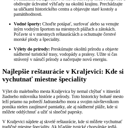
obdivujte úchvatné výhľady na okolitú krajinu. Prechádzajte
sa uličkami historického centra a objavujte staré kostoly a
pamätihodnosti.
Vodné športy:
Choďte potápať, surfovať alebo sa venujte
iným vodným športom na miestnych plážach a zátokách.
Poľavte si v miestnych reštauráciách a ochutnajte čerstvé
morské plody a špeciality.
Výlety do prírody:
Preskúmajte okolitú prírodu a objavte
nádherné turistické trasy, vodopády a pralesy. Užite si čas
strávený v náručí prírody a načerpajte novú energiu.
Najlepšie reštaurácie v Kraljevici: Kde si
vychutnať miestne špeciality
Výlet do malebného mesta Kraljevica by nemal chýbať v itinerári
žiadneho milovníka histórie a prírody. Toto historicky bohaté mesto
leží priamo na pobreží Jadranského mora a svojim návštevníkom
ponúka nielen zaujímavé pamiatky, ale aj nádherné pláže, kde si
môžete oddýchnuť a užiť si slnečné paprsky.
V Kraljevici nájdete aj skvelé reštaurácie, kde si môžete vychutnať
tradičné miestne špeciality. Ak hľadáte typické chorvátske jedlá,