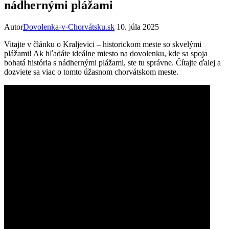
nádhernými plážami
Autor
Dovolenka-v-Chorvátsku.sk
10. júla 2025
Vitajte v článku o Kraljevici – historickom meste so skvelými
plážami! Ak hľadáte ideálne miesto na dovolenku, kde sa spoja
bohatá história s nádhernými plážami, ste tu správne. Čítajte ďalej a
dozviete sa viac o tomto úžasnom chorvátskom meste.