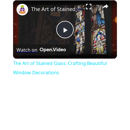
×
Play
Unmute
Fullscreen
The Art of Stained Glass: Crafting Beautiful Window Decorations
Play
Watch on
Video
The Art of Stained Glass: Crafting Beautiful
Window Decorations