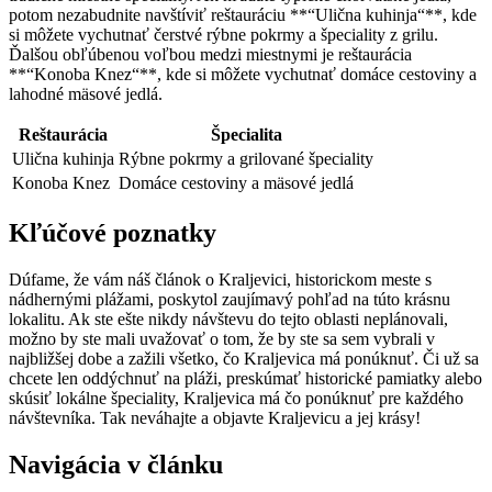
potom nezabudnite navštíviť reštauráciu **“Ulična kuhinja“**, kde
si môžete vychutnať čerstvé rýbne pokrmy a špeciality z grilu.
Ďalšou obľúbenou voľbou medzi miestnymi je reštaurácia
**“Konoba Knez“**, kde si môžete vychutnať domáce cestoviny a
lahodné mäsové jedlá.
Reštaurácia
Špecialita
Ulična kuhinja
Rýbne pokrmy a grilované špeciality
Konoba Knez
Domáce cestoviny a mäsové jedlá
Kľúčové poznatky
Dúfame, že vám náš článok o Kraljevici, historickom meste s
nádhernými plážami, poskytol zaujímavý pohľad na túto krásnu
lokalitu. Ak ste ešte nikdy návštevu do tejto oblasti neplánovali,
možno by ste mali uvažovať o tom, že by ste sa sem vybrali v
najbližšej dobe a zažili všetko, čo Kraljevica má ponúknuť. Či už sa
chcete len oddýchnuť na pláži, preskúmať historické pamiatky alebo
skúsiť lokálne špeciality, Kraljevica má čo ponúknuť pre každého
návštevníka. Tak neváhajte a objavte Kraljevicu a jej krásy!
Navigácia v článku