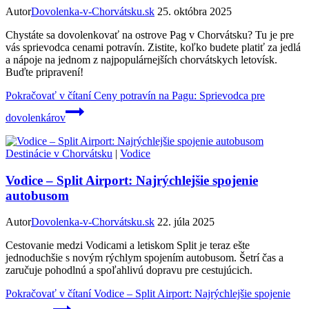
Autor
Dovolenka-v-Chorvátsku.sk
25. októbra 2025
Chystáte sa dovolenkovať na ostrove Pag v Chorvátsku? Tu je pre
vás sprievodca cenami potravín. Zistite, koľko budete platiť za jedlá
a nápoje na jednom z najpopulárnejších chorvátskych letovísk.
Buďte pripravení!
Pokračovať v čítaní
Ceny potravín na Pagu: Sprievodca pre
dovolenkárov
Destinácie v Chorvátsku
|
Vodice
Vodice – Split Airport: Najrýchlejšie spojenie
autobusom
Autor
Dovolenka-v-Chorvátsku.sk
22. júla 2025
Cestovanie medzi Vodicami a letiskom Split je teraz ešte
jednoduchšie s novým rýchlym spojením autobusom. Šetrí čas a
zaručuje pohodlnú a spoľahlivú dopravu pre cestujúcich.
Pokračovať v čítaní
Vodice – Split Airport: Najrýchlejšie spojenie