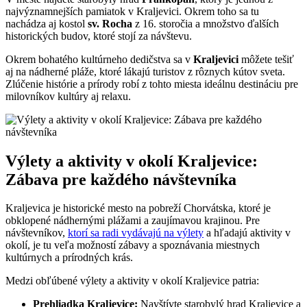
najvýznamnejších pamiatok v Kraljevici. Okrem toho sa tu
nachádza aj kostol
sv. Rocha
z 16. storočia a množstvo ďalších
historických budov, ktoré stojí za návštevu.
Okrem bohatého kultúrneho dedičstva sa v
Kraljevici
môžete tešiť
aj na nádherné pláže, ktoré lákajú turistov z rôznych kútov sveta.
Zlúčenie histórie a prírody robí z tohto miesta ideálnu destináciu pre
milovníkov kultúry aj relaxu.
Výlety a aktivity v okolí Kraljevice:
Zábava pre každého návštevníka
Kraljevica je historické mesto na pobreží Chorvátska, ktoré je
obklopené nádhernými plážami a zaujímavou krajinou. Pre
návštevníkov,
ktorí sa radi vydávajú na výlety
a hľadajú aktivity v
okolí, je tu veľa možností zábavy a spoznávania miestnych
kultúrnych a prírodných krás.
Medzi obľúbené výlety a aktivity v okolí Kraljevice patria:
Prehliadka Kraljevice:
Navštívte starobylý hrad Kraljevice a