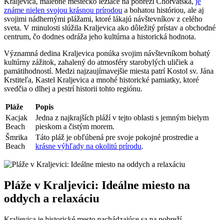
Kraljevica, malebné mestečko ležiace na pobreží Chorvátska,
je
známe nielen svojou krásnou prírodou
a bohatou históriou, ale aj
svojimi nádhernými plážami, ktoré lákajú návštevníkov z celého
sveta. V minulosti slúžila Kraljevica ako dôležitý prístav a obchodné
centrum, čo dodnes odráža jeho kultúrna a historická hodnota.
Významná dedina Kraljevica ponúka svojim návštevníkom bohatý
kultúrny zážitok, zahalený do atmosféry starobylých uličiek a
pamätihodností. Medzi najzaujímavejšie miesta patrí Kostol sv. Jána
Krstiteľa, Kastel Kraljevica a mnohé historické pamiatky, ktoré
svedčia o dlhej a pestrí historii tohto regiónu.
Pláže
Popis
Kacjak
Jedna z najkrajších pláží v tejto oblasti s jemným bielym
Beach
pieskom a čistým morem.
Šmrika
Táto pláž je obľúbená pre svoje pokojné prostredie a
Beach
krásne výhľady na okolitú prírodu
.
Pláže v Kraljevici: Ideálne miesto na
oddych a relaxáciu
Kraljevica je historické mesto nachádzajúce sa na pobreží