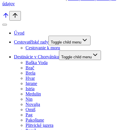
údajov
Úvod
Cestovatělské rady
Toggle child menu
Cestovanie k moru
Destinácie v Chorvátsku
Toggle child menu
Baška Voda
Brač
Brela
Hvar
Igrane
Istria
Medulin
Nin
Novalja
Omiš
Pag
Pakoštane
Plitvické jazera