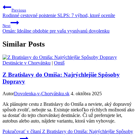
Previous
Rodinné cestovné poistenie SLPS: 7 výhod, ktoré oceníte
Next
Omán: Ideálne obdobie pre vašu vysnívanú dovolenku
Similar Posts
Destinácie v Chorvátsku
|
Omiš
Z Bratislavy do Omiša: Najrýchlejšie Spôsoby
Dopravy
Autor
Dovolenka-v-Chorvátsku.sk
4. októbra 2025
Ak plánujete cestu z Bratislavy do Omiša a neviete, aký dopravný
spôsob zvoliť, nebojte sa. Existuje niekoľko rýchlych možností ako
sa dostať do tejto chorvátskej destinácie. Či už preferujete let,
autobus alebo auto, nájdete variantu, ktorá vám vyhovuje.
Pokračovať v čítaní
Z Bratislavy do Omiša: Najrýchlejšie Spôsoby