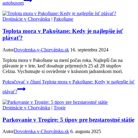
autobusom
Destinácie v Chorvátsku
|
Pakoštane
Teplota mora v Pakoštane: Kedy je najlepšie ísť
plávať?
Autor
Dovolenka-v-Chorvátsku.sk
16. septembra 2024
Teplota mora v Pakoštane sa mení počas roka. Najlepší čas na
plávanie je v lete, keď dosahuje prijemných 25 až 28 stupňov
Celzia. Vychutnajte si osvieženie v krásnom jadranskom mori.
Pokračovať v čítaní
Teplota mora v Pakoštane: Kedy je najlepšie ísť
plávať?
Destinácie v Chorvátsku
|
Trogir
Parkovanie v Trogire: 5 tipov pre bezstarostné státie
Autor
Dovolenka-v-Chorvátsku.sk
6. augusta 2025