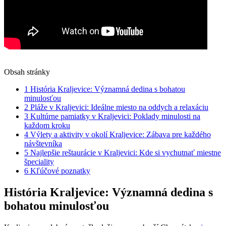
Obsah stránky
1
História Kraljevice: Významná dedina s bohatou
minulosťou
2
Pláže v Kraljevici: Ideálne miesto na oddych a relaxáciu
3
Kultúrne pamiatky v Kraljevici: Poklady minulosti na
každom kroku
4
Výlety a aktivity v okolí Kraljevice: Zábava pre každého
návštevníka
5
Najlepšie reštaurácie v Kraljevici: Kde si vychutnať miestne
špeciality
6
Kľúčové poznatky
História Kraljevice: Významná dedina s
bohatou minulosťou