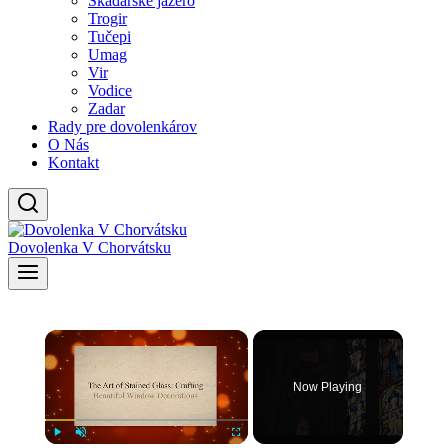
Skadarské jazero
Trogir
Tučepi
Umag
Vir
Vodice
Zadar
Rady pre dovolenkárov
O Nás
Kontakt
Dovolenka V Chorvátsku
×
Now Playing