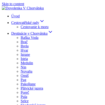
Skip to content
Úvod
Cestovatělské rady
Cestovanie k moru
Destinácie v Chorvátsku
Baška Voda
Brač
Brela
Hvar
Igrane
Istria
Medulin
Nin
Novalja
Omiš
Pag
Pakoštane
Plitvické jazera
Poreč
Pula
Selce