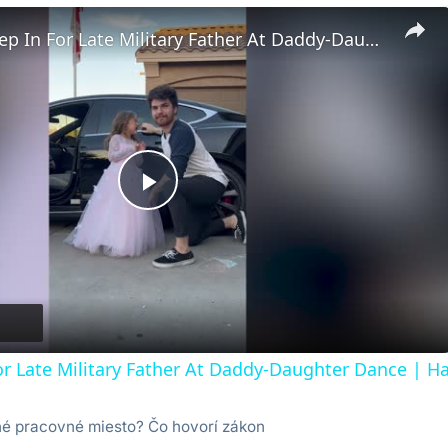
Brothers Step In For Late Military Father At Daddy-Daughter Dance | Happily TV
Play
Video
or Late Military Father At Daddy-Daughter Dance | Ha
né pracovné miesto? Čo hovorí zákon