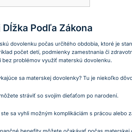
 Dĺžka Podľa Zákona
ú dovolenku počas určitého obdobia, ktoré je stan
príklad počet detí, podmienky zamestnania či zdravot
ohli bez problémov využiť materskú dovolenku.
týkajúce sa materskej dovolenky? Tu je niekoľko dôv
ôžete stráviť so svojím dieťaťom po narodení.
y ste sa vyhli možným komplikáciám s prácou alebo
finančné benefity môžete očakávať počas materskej 