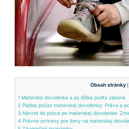
Obsah stránky
[
1
Materská dovolenka a jej dĺžka podľa zákona
2
Platba počas materskej dovolenky: Práva a p
3
Návrat do práce po materskej dovolenke: Z
4
Právne ochrany pre ženy na materskej dovolen
5
Záverečné poznámky