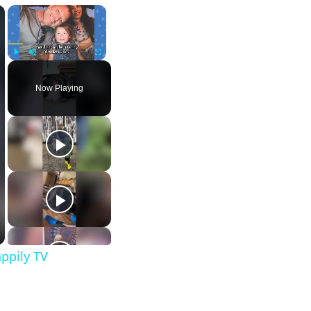
×
×
Play
Unmute
Fullscreen
Now Playing
ppily TV