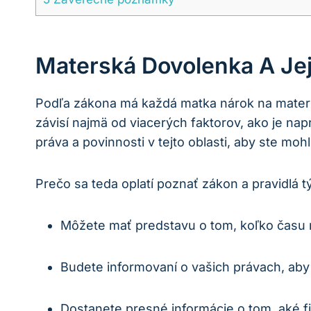
Materská Dovolenka A Jej
Podľa zákona má každá matka nárok na matersk
závisí najmä od viacerých faktorov, ako je na
práva a povinnosti v tejto oblasti, aby ste m
Prečo sa teda oplatí poznať zákon a pravidlá 
Môžete mať predstavu o tom, koľko času m
Budete informovaní o vašich právach, ab
Dostanete presné informácie o tom, aké 