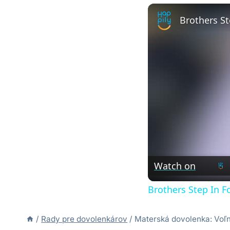
Watch on
Brothers Step In F
/
Rady pre dovolenkárov
/
Materská dovolenka: Voľ