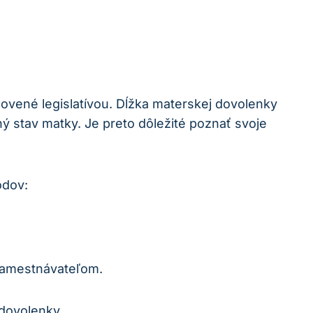
ovené legislatívou. Dĺžka materskej dovolenky
ný stav matky. Je preto dôležité poznať svoje
odov:
 zamestnávateľom.
dovolenky.