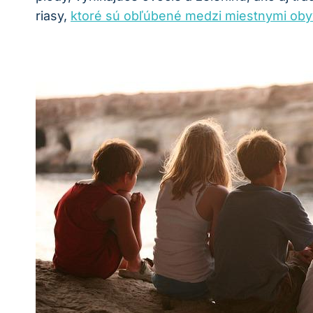
riasy,
ktoré sú obľúbené medzi miestnymi oby