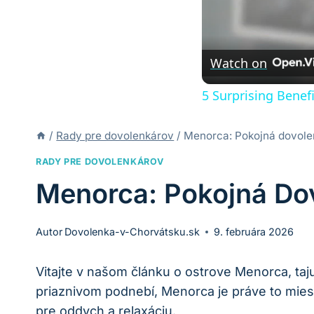
Watch on
5 Surprising Benef
/
Rady pre dovolenkárov
/
Menorca: Pokojná dovole
RADY PRE DOVOLENKÁROV
Menorca: Pokojná Do
Autor
Dovolenka-v-Chorvátsku.sk
9. februára 2026
Vitajte v našom článku o ostrove Menorca, ta
priaznivom podnebí, Menorca je práve to miesto
pre oddych a relaxáciu.