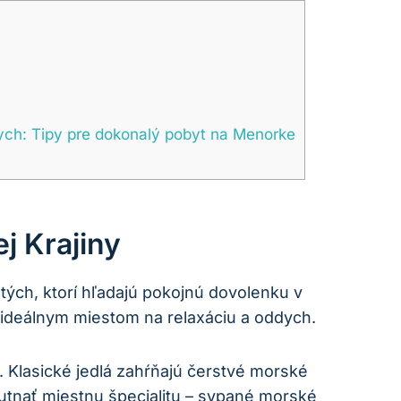
nych: Tipy pre dokonalý pobyt na Menorke
j Krajiny
tých, ktorí hľadajú pokojnú dovolenku v
 ideálnym miestom na relaxáciu a oddych.
 Klasické jedlá zahŕňajú čerstvé morské
utnať miestnu špecialitu – sypané morské