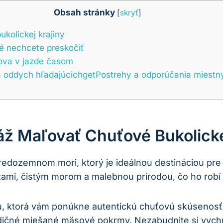
Obsah stránky
[
skryť
]
kolickej krajiny
ré nechcete preskočiť
rova v jazde časom
v a oddych hľadajúcichgetPostrehy a odporúčania miest
ž Maľovať Chuťové Bukolicke
tredozemnom mori, ktorý je ideálnou destináciou pre 
ážami, čistým morom a malebnou prírodou, čo ho robí
, ktorá vám ponúkne autentickú chuťovú skúsenosť.
tradičné miešané mäsové pokrmy. Nezabudnite si vych