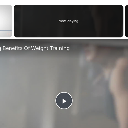
×
Now Playing
Fullscreen
g Benefits Of Weight Training
Play
Video