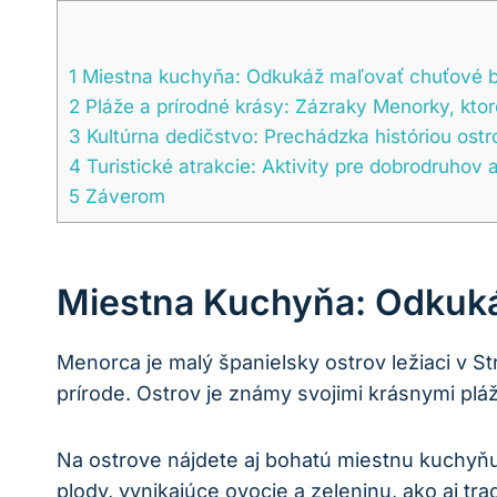
1
Miestna kuchyňa: Odkukáž maľovať chuťové bu
2
Pláže a prírodné krásy: Zázraky Menorky, kto
3
Kultúrna dedičstvo: Prechádzka históriou ost
4
Turistické atrakcie: Aktivity pre dobrodruho
5
Záverom
Miestna Kuchyňa: Odkuká
Menorca je malý španielsky ostrov ležiaci v S
prírode. Ostrov je známy svojimi krásnymi pl
Na ostrove nájdete aj bohatú miestnu kuchyňu
plody, vynikajúce ovocie a zeleninu, ako aj 