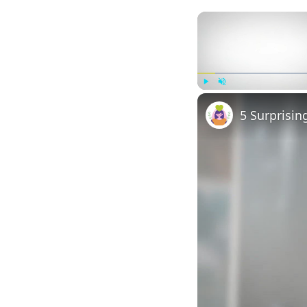
Play
Unmute
5 Surprisin