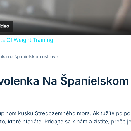
its Of Weight Training
nka na španielskom ostrove
volenka Na Španielskom
juplnom kúsku Stredozemného mora. Ak túžite po pok
, ktoré hľadáte. Pridajte sa k nám a zistite, prečo 