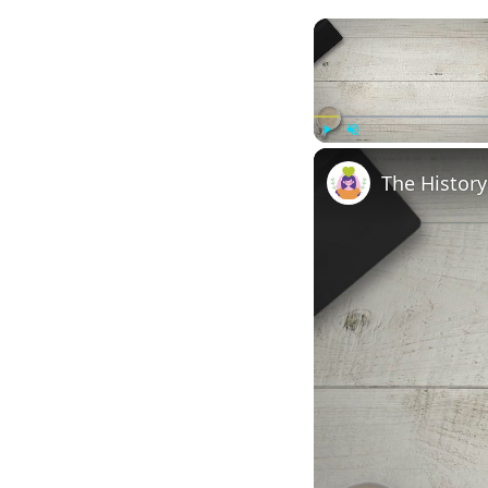
Play
Unmute
The History