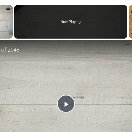
×
Now Playing
Fullscreen
 of 2048
Play
Video