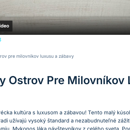
8
rov pre milovníkov luxusu a zábavy
y Ostrov Pre Milovníkov
grécka kultúra s luxusom a zábavou! Tento malý kú
radi užívajú vysoký štandard a nezabudnuteľné zážit
u, Mykonos láka návštevníkov z celého sveta. Poďt