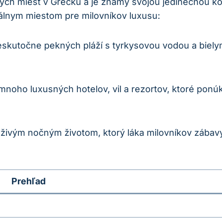
ch miest v Grécku a je známy svojou jedinečnou kom
eálnym miestom pre milovníkov luxusu:
točne pekných pláží s tyrkysovou vodou a bielym pi
noho luxusných hotelov, vil a rezortov, ktoré ponú
živým nočným životom, ktorý láka milovníkov zábavy
Prehľad