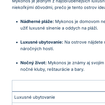
Mykonos je jedným z najobľúbenejších luxusný
niekoľkými dôvodmi, prečo je tento ostrov id
Nádherné pláže:
Mykonos je domovom nesku
užiť luxusné slnenie a oddych na pláži.
Luxusné ubytovanie:
Na ostrove nájdete m
náročných hostí.
Nočný život:
Mykonos je známy aj svojím 
nočné kluby, reštaurácie a bary.
Luxusné ubytovanie