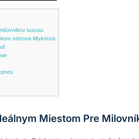
milovníkov luxusu
ckom ostrove Mykonos
uť
ose
konos
deálnym Miestom Pre Milovní