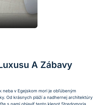
 Luxusu A Zábavy
sok neba v Egejskom mori je obľúbeným
ky. Od krásnych pláží a nadhernej architektúry
e s nami objaviť tento klenot Stredomoria,