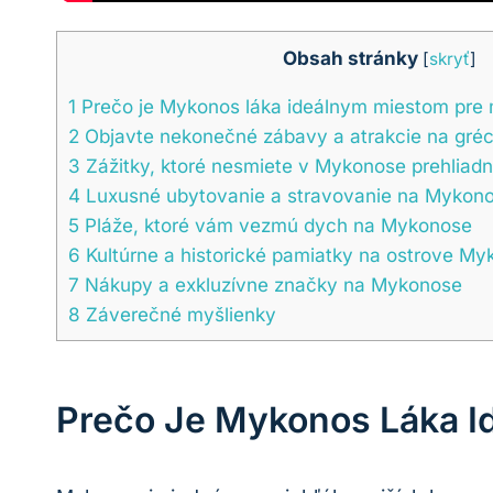
Obsah stránky
[
skryť
]
1
Prečo je Mykonos láka ideálnym miestom pre 
2
Objavte nekonečné zábavy a atrakcie na gré
3
Zážitky, ktoré nesmiete v Mykonose prehliadn
4
Luxusné ubytovanie a stravovanie na Mykon
5
Pláže, ktoré vám vezmú dych na Mykonose
6
Kultúrne a historické pamiatky na ostrove My
7
Nákupy a exkluzívne značky na Mykonose
8
Záverečné myšlienky
Prečo Je Mykonos Láka I