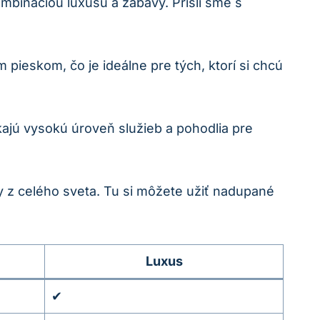
bináciou luxusu a zábavy. Prišli sme s
eskom, čo je ideálne pre tých, ktorí si chcú
kajú vysokú úroveň služieb a pohodlia pre
 z celého sveta. Tu si môžete užiť nadupané
Luxus
✔