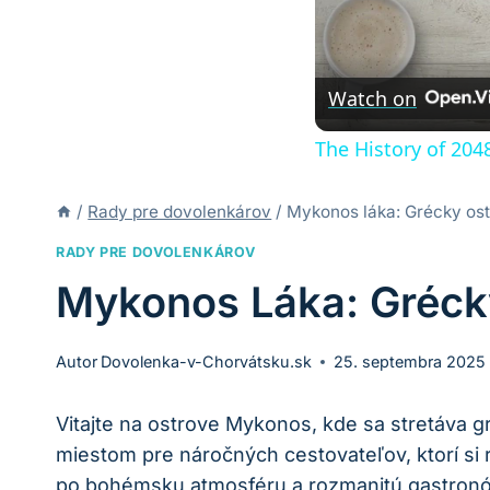
Watch on
The History of 204
/
Rady pre dovolenkárov
/
Mykonos láka: Grécky ost
RADY PRE DOVOLENKÁROV
Mykonos Láka: Gréck
Autor
Dovolenka-v-Chorvátsku.sk
25. septembra 2025
Vitajte na ostrove Mykonos, kde sa stretáva 
miestom pre náročných cestovateľov, ktorí si 
po bohémsku atmosféru a rozmanitú gastronómi