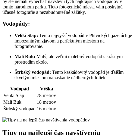
by ste nemali vynechať návštevu tých najkrajších vodopádov v
tomto národnom parku. Tieto fotogenické miesta vám poskytnú
úžasné fotografie a nezabudnuteľné zážitky.
Vodopády:
Veliki Slap:
Tento najvyšší vodopád v Plitvických jazerách je
impozantným zjavom a perfektným miestom na
fotografovanie.
Mali Buk:
Malý, ale veľmi malebný vodopád s krásnym
prostredím okolo.
Štrbský vodopád:
Tento kaskádovitý vodopád je ďalším
skvelým miestom na získanie nádherných fotiek.
Vodopád
Výška
Veliki Slap
78 metrov
Mali Buk
18 metrov
Štrbský vodopád
16 metrov
Tipy na najlepší čas navštívenia