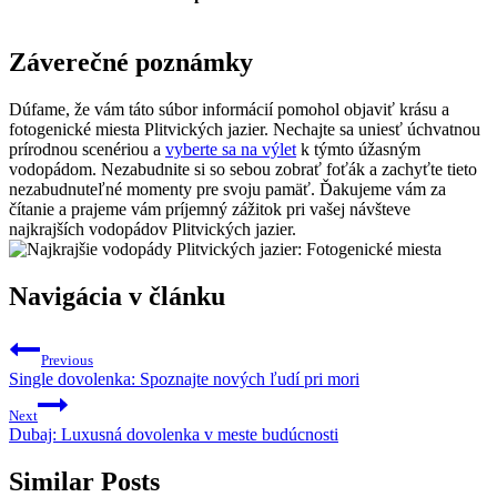
Záverečné poznámky
Dúfame, že vám táto súbor informácií pomohol objaviť krásu a
fotogenické miesta Plitvických jazier. Nechajte sa uniesť úchvatnou
prírodnou scenériou a
vyberte sa na výlet
k týmto úžasným
vodopádom. Nezabudnite si so sebou zobrať foťák a zachyťte tieto
nezabudnuteľné momenty pre svoju pamäť. Ďakujeme vám za
čítanie a prajeme vám príjemný zážitok pri vašej návšteve
najkrajších vodopádov Plitvických jazier.
Navigácia v článku
Previous
Single dovolenka: Spoznajte nových ľudí pri mori
Next
Dubaj: Luxusná dovolenka v meste budúcnosti
Similar Posts