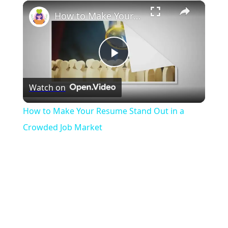
×
Play
Unmute
Fullscreen
How to Make Your Resume Stand Out in a Crowded Job Market
Play
Watch on
Video
How to Make Your Resume Stand Out in a
Crowded Job Market