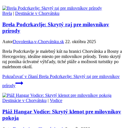
Brela
|
Destinácie v Chorvátsku
Brela Podcrkavlje: Skrytý raj pre milovníkov
prírody
Autor
Dovolenka-v-Chorvátsku.sk
22. októbra 2025
Brela Podcrkavlje je malebný kút na hranici Chorvátska a Bosny a
Hercegoviny, ideálne miesto pre milovníkov prírody. Tento skrytý
raj ponúka úchvatné výhľady, tiché pláže a možnosti turistiky po
malebnom okolí.
Pokračovať v čítaní
Brela Podcrkavlje: Skrytý raj pre milovníkov
prírody
Destinácie v Chorvátsku
|
Vodice
Pláž Hangar Vodice: Skrytý klenot pre milovníkov
pokoja