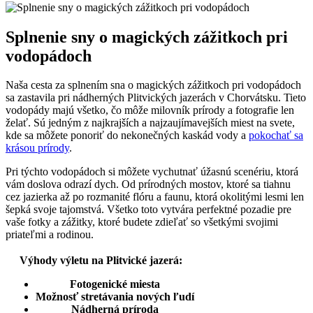
Splnenie sny o magických zážitkoch pri
vodopádoch
Naša cesta za splnením sna o magických zážitkoch pri vodopádoch
sa zastavila pri nádherných Plitvických jazerách v Chorvátsku. Tieto
vodopády majú všetko, čo môže milovník prírody a fotografie len
želať. Sú jedným z najkrajších a najzaujímavejších miest na svete,
kde sa môžete ponoriť do nekonečných kaskád vody a
pokochať sa
krásou prírody
.
Pri týchto vodopádoch si môžete vychutnať úžasnú scenériu, ktorá
vám doslova odrazí dych. Od prírodných mostov, ktoré sa tiahnu
cez jazierka až po rozmanité flóru a faunu, ktorá okolitými lesmi len
šepká svoje tajomstvá. Všetko toto vytvára perfektné pozadie pre
vaše fotky a zážitky, ktoré budete zdieľať so všetkými svojimi
priateľmi a rodinou.
Výhody výletu na Plitvické jazerá:
Fotogenické miesta
Možnosť stretávania nových ľudí
Nádherná príroda