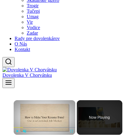
Skadarské jazero
Trogir
Tučepi
Umag
Vir
Vodice
Zadar
Rady pre dovolenkárov
O Nás
Kontakt
Dovolenka V Chorvátsku
×
Now Playing