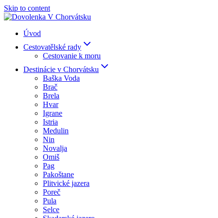
Skip to content
Úvod
Cestovatělské rady
Cestovanie k moru
Destinácie v Chorvátsku
Baška Voda
Brač
Brela
Hvar
Igrane
Istria
Medulin
Nin
Novalja
Omiš
Pag
Pakoštane
Plitvické jazera
Poreč
Pula
Selce