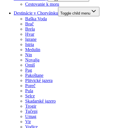
Cestovanie k moru
Destinácie v Chorvátsku
Toggle child menu
Baška Voda
Brač
Brela
Hvar
Igrane
Istria
Medulin
Nin
Novalja
Omiš
Pag
Pakoštane
Plitvické jazera
Poreč
Pula
Selce
Skadarské jazero
Trogir
Tučepi
Umag
Vir
Vodice