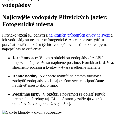
vodopádov
Najkrajšie vodopády Plitvických jazier:
Fotogenické miesta
Plitvické jazerá sú jedným z
najkrajších prírodných divov na svete
a
ich vodopády sú nesmierne fotogenické. Ak chcete zachytiť tú
pravú atmosféru a krásu týchto vodopádov, tu sú niektoré tipy na
najlepší čas navštívenia:
Jarné mesiace:
V tomto období sú vodopády obzvlášť
impozantné, pretože sú naplnené po zime. Kombinácia dažďa,
slnečného počasia a kvetov vytvára nádherné scenérie.
Ranné hodiny:
Ak chcete vyhnúť sa davom turistov a
zachytiť vodopády v ich najkrajšom svetle, odporúčame
navštíviť miesto skoro ráno.
Podzimné farby:
V októbri a novembri sa oblasť Plitvíc
premení na farebný raj. Listnaté stromy zažívajú zázrak
odtieňov červenej, oranžovej a žltej.