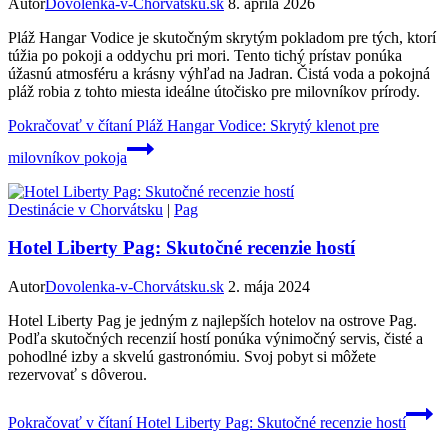
Autor
Dovolenka-v-Chorvátsku.sk
8. apríla 2026
Pláž Hangar Vodice je skutočným skrytým pokladom pre tých, ktorí
túžia po pokoji a oddychu pri mori. Tento tichý prístav ponúka
úžasnú atmosféru a krásny výhľad na Jadran. Čistá voda a pokojná
pláž robia z tohto miesta ideálne útočisko pre milovníkov prírody.
Pokračovať v čítaní
Pláž Hangar Vodice: Skrytý klenot pre
milovníkov pokoja
Destinácie v Chorvátsku
|
Pag
Hotel Liberty Pag: Skutočné recenzie hostí
Autor
Dovolenka-v-Chorvátsku.sk
2. mája 2024
Hotel Liberty Pag je jedným z najlepších hotelov na ostrove Pag.
Podľa skutočných recenzií hostí ponúka výnimočný servis, čisté a
pohodlné izby a skvelú gastronómiu. Svoj pobyt si môžete
rezervovať s dôverou.
Pokračovať v čítaní
Hotel Liberty Pag: Skutočné recenzie hostí