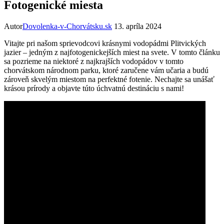
Fotogenické miesta
Autor
Dovolenka-v-Chorvátsku.sk
13. apríla 2024
Vitajte pri našom sprievodcovi krásnymi vodopádmi Plitvických
jazier – jedným z najfotogenickejších miest na svete. V tomto článku
sa pozrieme na niektoré z najkrajších vodopádov v tomto
chorvátskom národnom parku, ktoré zaručene vám učaria a budú
zároveň skvelým miestom na perfektné fotenie. Nechajte sa unášať
krásou prírody a objavte túto úchvatnú destináciu s nami!