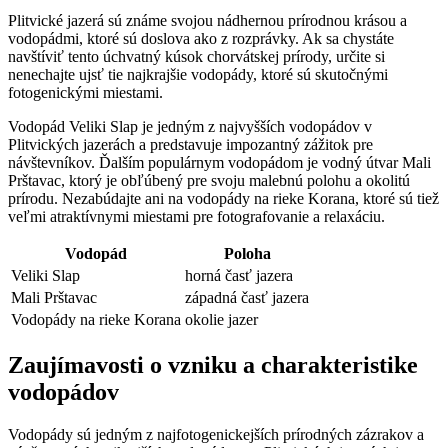
Plitvické jazerá sú známe svojou nádhernou prírodnou krásou a
vodopádmi, ktoré sú doslova ako z rozprávky. Ak sa chystáte
navštíviť tento úchvatný kúsok chorvátskej prírody, určite si
nenechajte ujsť tie najkrajšie vodopády, ktoré sú skutočnými
fotogenickými miestami.
Vodopád Veliki Slap je jedným z najvyšších vodopádov v
Plitvických jazerách a predstavuje impozantný zážitok pre
návštevníkov. Ďalším populárnym vodopádom je vodný útvar Mali
Prštavac, ktorý je obľúbený pre svoju malebnú polohu a okolitú
prírodu. Nezabúdajte ani na vodopády na rieke Korana, ktoré sú tiež
veľmi atraktívnymi miestami pre fotografovanie a relaxáciu.
Vodopád
Poloha
Veliki Slap
horná časť jazera
Mali Prštavac
západná časť jazera
Vodopády na rieke Korana
okolie jazer
Zaujímavosti o vzniku a charakteristike
vodopádov
Vodopády sú jedným z najfotogenickejších prírodných zázrakov a