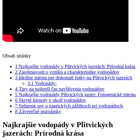
Obsah stránky
1
Najkrajšie vodopády v Plitvických jazerách: Prírodná krása
2
Zaujímavosti o vzniku a charakteristike vodopádov
3
Ideálne miesta pre dokonalé fotky na Plitvických jazerách
3.1
Vodopády:
4
Tipy na najlepší čas navštívenia vodopádov
5
Najkrajšie vodopády Plitvických jazier: Fotogenické miesta
6
Skryté klenoty v okolí vodopádov
7
Splnenie sny o magických zážitkoch pri vodopádoch
8
Záverečné poznámky
Najkrajšie vodopády v Plitvických
jazerách: Prírodná krása