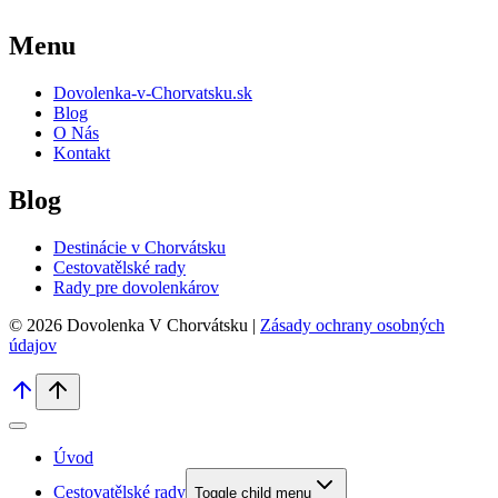
Menu
Dovolenka-v-Chorvatsku.sk
Blog
O Nás
Kontakt
Blog
Destinácie v Chorvátsku
Cestovatělské rady
Rady pre dovolenkárov
© 2026 Dovolenka V Chorvátsku |
Zásady ochrany osobných
údajov
Úvod
Cestovatělské rady
Toggle child menu