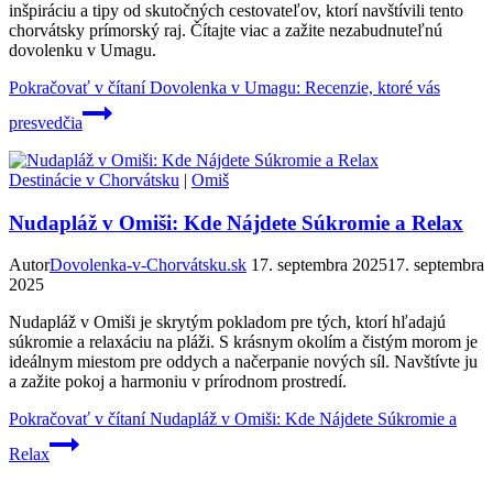
inšpiráciu a tipy od skutočných cestovateľov, ktorí navštívili tento
chorvátsky prímorský raj. Čítajte viac a zažite nezabudnuteľnú
dovolenku v Umagu.
Pokračovať v čítaní
Dovolenka v Umagu: Recenzie, ktoré vás
presvedčia
Destinácie v Chorvátsku
|
Omiš
Nudapláž v Omiši: Kde Nájdete Súkromie a Relax
Autor
Dovolenka-v-Chorvátsku.sk
17. septembra 2025
17. septembra
2025
Nudapláž v Omiši je skrytým pokladom pre tých, ktorí hľadajú
súkromie a relaxáciu na pláži. S krásnym okolím a čistým morom je
ideálnym miestom pre oddych a načerpanie nových síl. Navštívte ju
a zažite pokoj a harmoniu v prírodnom prostredí.
Pokračovať v čítaní
Nudapláž v Omiši: Kde Nájdete Súkromie a
Relax