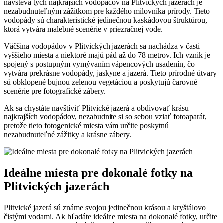
návšteva tých najkrajších vodopádov na Plitvických jazerách je
nezabudnuteľným zážitkom pre každého milovníka prírody. Tieto
vodopády sú charakteristické jedinečnou kaskádovou štruktúrou,
ktorá vytvára malebné scenérie v priezračnej vode.
Väčšina vodopádov v Plitvických jazerách sa nachádza v časti
vyššieho miesta a niektoré majú pád až do 78 metrov. Ich vznik je
spojený s postupným vymývaním vápencových usadenín, čo
vytvára prekrásne vodopády, jaskyne a jazerá. Tieto prírodné útvary
sú obklopené bujnou zelenou vegetáciou a poskytujú čarovné
scenérie pre fotografické zábery.
Ak sa chystáte navštíviť Plitvické jazerá a obdivovať krásu
najkrajších vodopádov, nezabudnite si so sebou vziať fotoaparát,
pretože tieto fotogenické miesta vám určite poskytnú
nezabudnuteľné zážitky a krásne zábery.
Ideálne miesta pre dokonalé fotky na
Plitvických jazerách
Plitvické jazerá sú známe svojou jedinečnou krásou a kryštálovo
čistými vodami. Ak hľadáte ideálne miesta na dokonalé fotky, určite