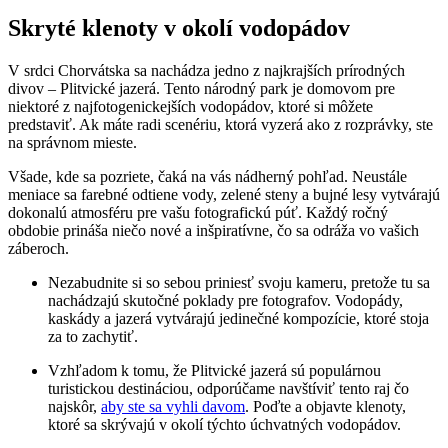
Skryté klenoty v okolí vodopádov
V srdci Chorvátska sa nachádza jedno z najkrajších prírodných
divov – Plitvické jazerá. Tento národný park je domovom pre
niektoré z najfotogenickejších vodopádov, ktoré si môžete
predstaviť. Ak máte radi scenériu, ktorá vyzerá ako z rozprávky, ste
na správnom mieste.
Všade, kde sa pozriete, čaká na vás nádherný pohľad. Neustále
meniace sa farebné odtiene vody, zelené steny a bujné lesy vytvárajú
dokonalú atmosféru pre vašu fotografickú púť. Každý ročný
obdobie prináša niečo nové a inšpiratívne, čo sa odráža vo vašich
záberoch.
Nezabudnite si so sebou priniesť svoju kameru, pretože tu sa
nachádzajú skutočné poklady pre fotografov. Vodopády,
kaskády a jazerá vytvárajú jedinečné kompozície, ktoré stoja
za to zachytiť.
Vzhľadom k tomu, že Plitvické jazerá sú populárnou
turistickou destináciou, odporúčame navštíviť tento raj čo
najskôr,
aby ste sa vyhli davom
. Poďte a objavte klenoty,
ktoré sa skrývajú v okolí týchto úchvatných vodopádov.