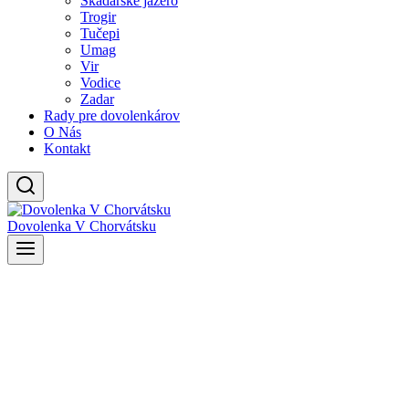
Skadarské jazero
Trogir
Tučepi
Umag
Vir
Vodice
Zadar
Rady pre dovolenkárov
O Nás
Kontakt
Dovolenka V Chorvátsku