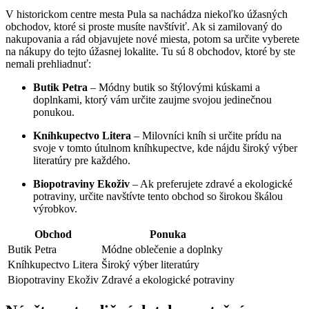
V historickom centre mesta Pula sa nachádza niekoľko úžasných
obchodov, ktoré si proste musíte navštíviť. Ak si zamilovaný do
nakupovania a rád objavujete nové miesta, potom sa určite vyberete
na nákupy do tejto úžasnej lokalite. Tu sú 8 obchodov, ktoré by ste
nemali prehliadnuť:
Butik Petra
– Módny butik so štýlovými kúskami a
doplnkami, ktorý vám určite zaujme svojou jedinečnou
ponukou.
Kníhkupectvo Litera
– Milovníci kníh si určite prídu na
svoje v tomto útulnom kníhkupectve, kde nájdu široký výber
literatúry pre každého.
Biopotraviny Ekoživ
– Ak preferujete zdravé a ekologické
potraviny, určite navštívte tento obchod so širokou škálou
výrobkov.
Obchod
Ponuka
Butik Petra
Módne oblečenie a doplnky
Kníhkupectvo Litera
Široký výber literatúry
Biopotraviny Ekoživ
Zdravé a ekologické potraviny