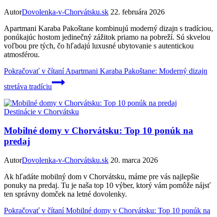
Autor
Dovolenka-v-Chorvátsku.sk
22. februára 2026
Apartmani Karaba Pakoštane kombinujú moderný dizajn s tradíciou,
ponúkajúc hostom jedinečný zážitok priamo na pobreží. Sú skvelou
voľbou pre tých, čo hľadajú luxusné ubytovanie s autentickou
atmosférou.
Pokračovať v čítaní
Apartmani Karaba Pakoštane: Moderný dizajn
stretáva tradíciu
Destinácie v Chorvátsku
Mobilné domy v Chorvátsku: Top 10 ponúk na
predaj
Autor
Dovolenka-v-Chorvátsku.sk
20. marca 2026
Ak hľadáte mobilný dom v Chorvátsku, máme pre vás najlepšie
ponuky na predaj. Tu je naša top 10 výber, ktorý vám pomôže nájsť
ten správny domček na letné dovolenky.
Pokračovať v čítaní
Mobilné domy v Chorvátsku: Top 10 ponúk na