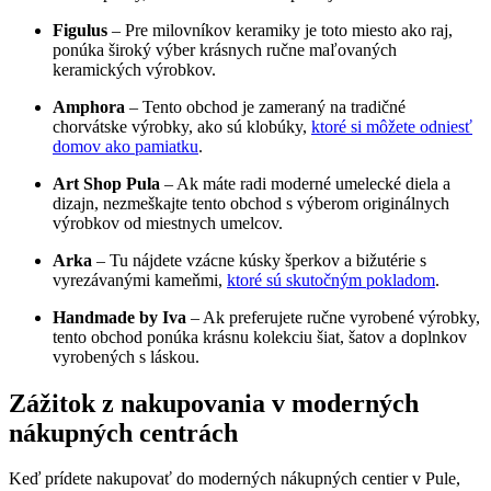
Figulus
– Pre milovníkov keramiky je toto miesto ako raj,
ponúka široký výber krásnych ručne maľovaných
keramických výrobkov.
Amphora
– Tento obchod je zameraný na tradičné
chorvátske výrobky, ako sú klobúky,
ktoré si môžete odniesť
domov ako pamiatku
.
Art Shop Pula
– Ak máte radi moderné umelecké diela a
dizajn, nezmeškajte tento obchod s výberom originálnych
výrobkov od miestnych umelcov.
Arka
– Tu nájdete vzácne kúsky šperkov a bižutérie s
vyrezávanými kameňmi,
ktoré sú skutočným pokladom
.
Handmade by Iva
– Ak preferujete ručne vyrobené výrobky,
tento obchod ponúka krásnu kolekciu šiat, šatov a doplnkov
vyrobených s láskou.
Zážitok z nakupovania v moderných
nákupných centrách
Keď prídete nakupovať do moderných nákupných centier v Pule,