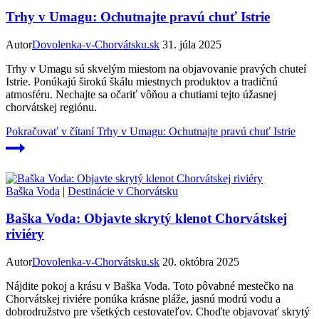
Trhy v Umagu: Ochutnajte pravú chuť Istrie
Autor
Dovolenka-v-Chorvátsku.sk
31. júla 2025
Trhy v Umagu sú skvelým miestom na objavovanie pravých chuteí
Istrie. Ponúkajú širokú škálu miestnych produktov a tradičnú
atmosféru. Nechajte sa očariť vôňou a chutiami tejto úžasnej
chorvátskej regiónu.
Pokračovať v čítaní
Trhy v Umagu: Ochutnajte pravú chuť Istrie
Baška Voda
|
Destinácie v Chorvátsku
Baška Voda: Objavte skrytý klenot Chorvátskej
riviéry
Autor
Dovolenka-v-Chorvátsku.sk
20. októbra 2025
Nájdite pokoj a krásu v Baška Voda. Toto pôvabné mestečko na
Chorvátskej riviére ponúka krásne pláže, jasnú modrú vodu a
dobrodružstvo pre všetkých cestovateľov. Choďte objavovať skrytý