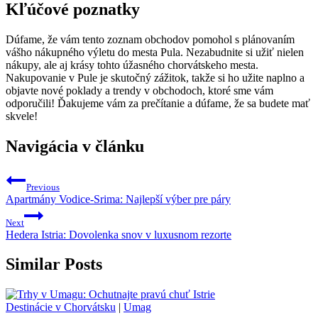
Kľúčové poznatky
Dúfame, že vám tento zoznam obchodov pomohol s plánovaním
vášho nákupného výletu do mesta Pula. Nezabudnite si užiť nielen
nákupy, ale aj krásy tohto úžasného chorvátskeho mesta.
Nakupovanie v Pule je skutočný zážitok, takže si ho užite naplno a
objavte nové poklady a trendy v obchodoch, ktoré sme vám
odporučili! Ďakujeme vám za prečítanie a dúfame, že sa budete mať
skvele!
Navigácia v článku
Previous
Apartmány Vodice-Srima: Najlepší výber pre páry
Next
Hedera Istria: Dovolenka snov v luxusnom rezorte
Similar Posts
Destinácie v Chorvátsku
|
Umag