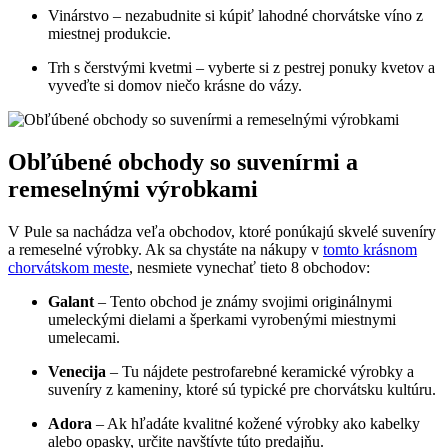
Vinárstvo – nezabudnite si kúpiť lahodné chorvátske víno z
miestnej produkcie.
Trh s čerstvými kvetmi – vyberte si z pestrej ponuky kvetov a
vyveďte si domov niečo krásne do vázy.
Obľúbené obchody so suvenírmi a
remeselnými výrobkami
V Pule sa nachádza veľa obchodov, ktoré ponúkajú skvelé suveníry
a remeselné výrobky. Ak sa chystáte na nákupy v
tomto krásnom
chorvátskom meste
, nesmiete vynechať tieto 8 obchodov:
Galant
– Tento obchod je známy svojimi originálnymi
umeleckými dielami a šperkami vyrobenými miestnymi
umelecami.
Venecija
– Tu nájdete pestrofarebné keramické výrobky a
suveníry z kameniny, ktoré sú typické pre chorvátsku kultúru.
Adora
– Ak hľadáte kvalitné kožené výrobky ako kabelky
alebo opasky, určite navštívte túto predajňu.