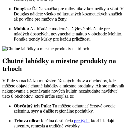
Douglas:
Ďalšia značka pre milovníkov kozmetiky a vôní. V
Douglas nájdete všetko od luxusných kozmetických značiek
až po vône pre mužov a ženy.
Mohito:
Ak hľadáte moderné a štýlové oblečenie pre
mladých dospelých, nevynechajte nákup v obchode Mohito.
Ponúka trendy kúsky pre každú príležitosť.
Chutné lahôdky a miestne produkty na
trhoch
V Pule sa nachádza množstvo úžasných trhov a obchodov, kde
môžete objaviť chutné lahôdky a miestne produkty. Ak ste milovník
nakupovania a poznávania nových kultúr, nezabudnite navštíviť
tieto 8 obchodov, ktoré určite stojí za to:
Obyčajný trh Pula:
Tu môžete ochutnať čerstvé ovocie,
zeleninu, syry a ďalšie regionálne pochúťky.
Trhova ulica:
Ideálna destinácia
pre tých
, ktorí hľadajú
suveníry, remeslá a tradičné výrobky.