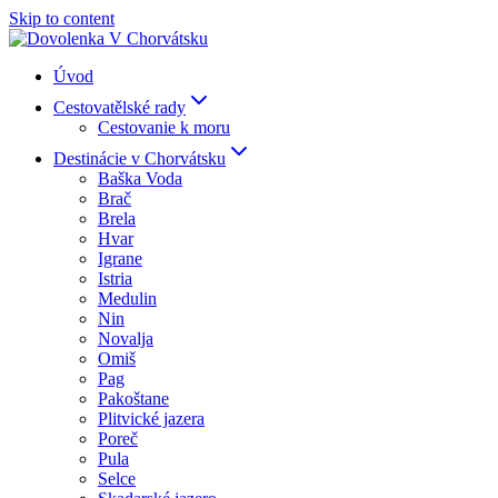
Skip to content
Úvod
Cestovatělské rady
Cestovanie k moru
Destinácie v Chorvátsku
Baška Voda
Brač
Brela
Hvar
Igrane
Istria
Medulin
Nin
Novalja
Omiš
Pag
Pakoštane
Plitvické jazera
Poreč
Pula
Selce