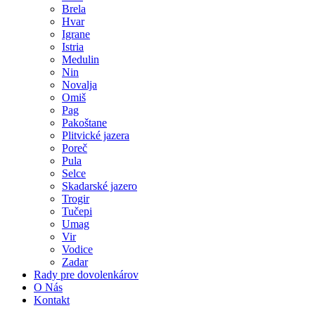
Brela
Hvar
Igrane
Istria
Medulin
Nin
Novalja
Omiš
Pag
Pakoštane
Plitvické jazera
Poreč
Pula
Selce
Skadarské jazero
Trogir
Tučepi
Umag
Vir
Vodice
Zadar
Rady pre dovolenkárov
O Nás
Kontakt