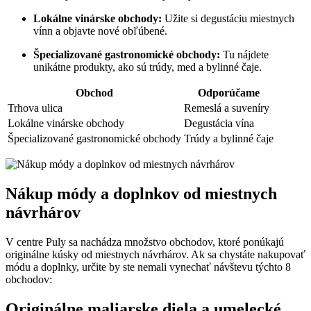
Lokálne vinárske obchody:
Užite si degustáciu miestnych
vínn a objavte nové obľúbené.
Špecializované gastronomické obchody:
Tu nájdete
unikátne produkty, ako sú trúdy, med a bylinné čaje.
Obchod
Odporúčame
Trhova ulica
Remeslá a suveníry
Lokálne vinárske obchody
Degustácia vína
Špecializované gastronomické obchody
Trúdy a bylinné čaje
Nákup módy a doplnkov od miestnych
návrhárov
V centre Puly sa nachádza množstvo obchodov, ktoré ponúkajú
originálne kúsky od miestnych návrhárov. Ak sa chystáte nakupovať
módu a doplnky, určite by ste nemali vynechať návštevu týchto 8
obchodov:
Originálne maliarske diela a umelecké