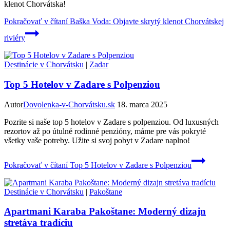
klenot Chorvátska!
Pokračovať v čítaní
Baška Voda: Objavte skrytý klenot Chorvátskej
riviéry
Destinácie v Chorvátsku
|
Zadar
Top 5 Hotelov v Zadare s Polpenziou
Autor
Dovolenka-v-Chorvátsku.sk
18. marca 2025
Pozrite si naše top 5 hotelov v Zadare s polpenziou. Od luxusných
rezortov až po útulné rodinné penzióny, máme pre vás pokryté
všetky vaše potreby. Užite si svoj pobyt v Zadare naplno!
Pokračovať v čítaní
Top 5 Hotelov v Zadare s Polpenziou
Destinácie v Chorvátsku
|
Pakoštane
Apartmani Karaba Pakoštane: Moderný dizajn
stretáva tradíciu