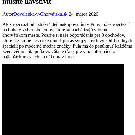
musíte navštíviť
Autor
Dovolenka-v-Chorvátsku.sk
24. marca 2026
Ak ste sa rozhodli stráviť deň nakupovaním v Pule, môžete sa tešiť
na bohatý výber obchodov, ktoré sa nachádzajú v tomto
chorvátskom meste. Pozrite si naše odporúčania pre 8 obchodov,
ktoré rozhodne nesmiete minúť počas svojej návštevy. Od lokálnych
špecialít po moderné módné značky, Pula má čo ponúknuť každému
zvedavému nákupníkovi. Čítajte ďalej pre viac informácií o
najlepších miestach na nákupy v Pule.