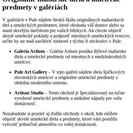
predmety v galériách
V galériách v Pule nájdete širokú škálu originálnych maliarskych
diel a umeleckých predmetov, ktoré obohatia váš domov alebo sa
stanú skvelým darčekom pre vašich blízkych. Ak chcete objaviť
skryté umelecké poklady a podporiť miestnych umeleckých tvorcov,
určite by ste mali navštíviť niektoré z týchto 8 obchodov v Pule.
Galeria Artium
– Galéria Artium ponúka štýlové maliarske
diela a umelecké predmety od miestnych a medzinárodných
umelcov.
Pule Art Gallery
– V tejto galérii nájdete diela špičkových
slovinských umelcov a originálne umelecké predmety z
obdobia moderného umenia.
Artisan Studio
– Tento obchod je špecializovaný na ručne
vyrobené umelecké predmety a unikátne nápady pre vašu
domácnosť.
Nezabudnite si pozrieť aj ďalšie obchody v okolí, kde môžete
objaviť skvelé umelecké diela a predmety, ktoré vám pomôžu
vytvoriť jedinečnú atmosféru vo vašej domácnosti.