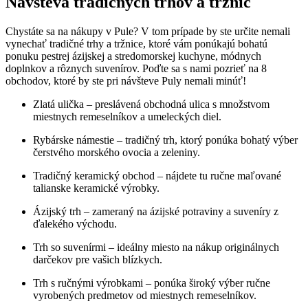
Návšteva tradičných trhov a tržníc
Chystáte sa na nákupy v Pule? V tom prípade by ste určite nemali
vynechať tradičné trhy a tržnice, ktoré vám ponúkajú bohatú
ponuku pestrej ázijskej a stredomorskej kuchyne, módnych
doplnkov a rôznych suvenírov. Poďte sa s nami pozrieť na 8
obchodov, ktoré by ste pri návšteve Puly nemali minúť!
Zlatá ulička – preslávená obchodná ulica s množstvom
miestnych remeselníkov a umeleckých diel.
Rybárske námestie – tradičný trh, ktorý ponúka bohatý výber
čerstvého morského ovocia a zeleniny.
Tradičný keramický obchod – nájdete tu ručne maľované
talianske keramické výrobky.
Ázijský trh – zameraný na ázijské potraviny a suveníry z
ďalekého východu.
Trh so suvenírmi – ideálny miesto na nákup originálnych
darčekov pre vašich blízkych.
Trh s ručnými výrobkami – ponúka široký výber ručne
vyrobených predmetov od miestnych remeselníkov.