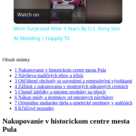
Play
Watch on
Video
Mom Surprised After 3 Years By U.S. Army Son
At Wedding | Happily TV
Obsah stránky
1
Nakupovanie v historickom centre mesta Pula
2
Návšteva tradičných trhov a tržníc
3
Obľúbené obchody so suvenírmi a remeselnými výrobkami
4
Zážitok z nakupovania v moderných nákupných centrách
5
Chutné lahôdky a miestne produkty na trhoch
6
Nákup módy a doplnkov od miestnych návrhárov
7
Originálne maliarske diela a umelecké predmety v galériách
8
Kľúčové poznatky
Nakupovanie v historickom centre mesta
Pula