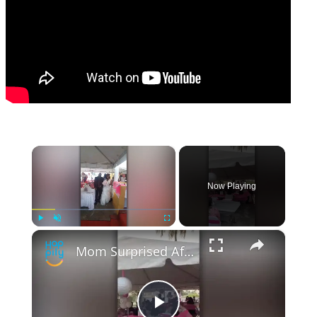
×
Now Playing
×
Play
Unmute
Fullscreen
Mom Surprised After 3 Years By U.S. Army Son At Wedding | Happily TV