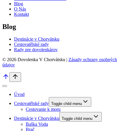
Blog
O Nás
Kontakt
Blog
Destinácie v Chorvátsku
Cestovatělské rady
Rady pre dovolenkárov
© 2026 Dovolenka V Chorvátsku |
Zásady ochrany osobných
údajov
Úvod
Cestovatělské rady
Toggle child menu
Cestovanie k moru
Destinácie v Chorvátsku
Toggle child menu
Baška Voda
Brač