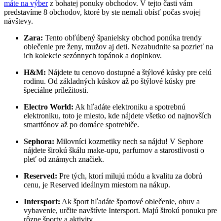
máte na výber
z bohatej ponuky obchodov. V tejto časti vám
predstavíme 8 obchodov, ktoré by ste nemali obísť počas svojej
návštevy.
Zara:
Tento obľúbený španielsky obchod ponúka trendy
oblečenie pre ženy, mužov aj deti. Nezabudnite sa pozrieť na
ich kolekcie sezónnych topánok a doplnkov.
H&M:
Nájdete tu cenovo dostupné a štýlové kúsky pre celú
rodinu. Od základných kúskov až po štýlové kúsky pre
špeciálne príležitosti.
Electro World:
Ak hľadáte elektroniku a spotrebnú
elektroniku, toto je miesto, kde nájdete všetko od najnovších
smartfónov až po domáce spotrebiče.
Sephora:
Milovníci kozmetiky nech sa nájdu! V Sephore
nájdete širokú škálu make-upu, parfumov a starostlivosti o
pleť od známych značiek.
Reserved:
Pre tých, ktorí milujú módu a kvalitu za dobrú
cenu, je Reserved ideálnym miestom na nákup.
Intersport:
Ak šport hľadáte športové oblečenie, obuv a
vybavenie, určite navštívte Intersport. Majú širokú ponuku pre
rôzne športy a aktivity.