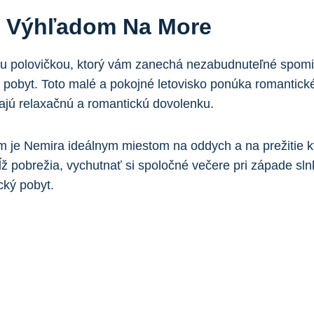
S
Výhľadom Na
More
ou polovičkou, ktorý‌ vám zanechá ‌nezabudnuteľné spomien
 ​pobyt. Toto⁤ malé a pokojné letovisko ⁣ponúka romanti
dajú ‍relaxačnú a​ romantickú dovolenku.
m je ⁢Nemira ideálnym miestom ⁤na oddych‍ a na prežitie 
ĺž pobrežia, vychutnať si spoločné večere pri západe sln
cký pobyt.