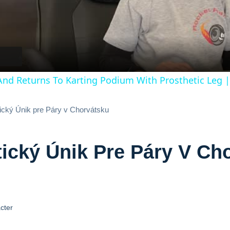
Video
And Returns To Karting Podium With Prosthetic Leg |
cký Únik pre Páry v Chorvátsku
cký Únik Pre Páry V Ch
cter