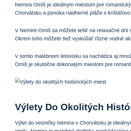
Nemira Omiš je⁣ ideálnym miestom ⁣pre romantický ún
Chorvátsku⁤ a ponúka nádherné pláže s krištáľovo
V​ Nemire Omiš sa môžete ‍tešiť​ na relaxačné dni 
⁢Okrem toho môžete tiež vyskúšať rôzne vodné akti
V tomto‌ malebnom⁣ letovisku sa‌ nachádza aj ⁢množ
Omiš je‍ skutočne dokonalým miestom pre romantický
Výlety Do ‍okolitých Histó
Výlet do⁤ vesničky Nemira v Chorvátsku je​ ideálnym 