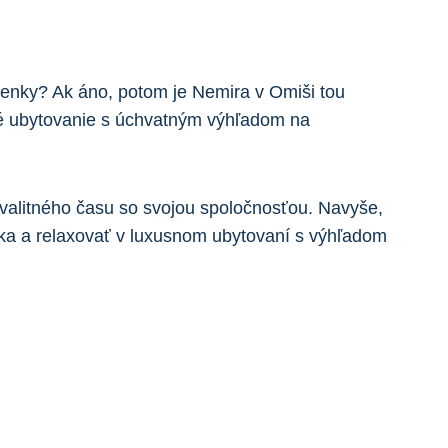
ky? Ak áno,⁢ potom⁣ je‌ Nemira ‍v⁣ Omiši tou
cké ubytovanie s⁤ úchvatným výhľadom na
kvalitného času so svojou​ spoločnosťou. Navyše,
ka⁤ a ‌relaxovať v luxusnom ubytovaní s výhľadom