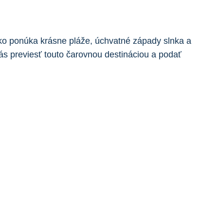
o ponúka ‍krásne⁢ pláže, úchvatné⁤ západy slnka​ a
ás previesť touto⁢ čarovnou ⁣destináciou a ⁢podať