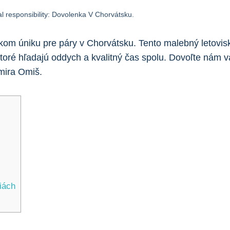
rial responsibility: Dovolenka V Chorvátsku.
om úniku pre⁣ páry⁢ v Chorvátsku. Tento malebný‌ letovisk
 ktoré hľadajú oddych a kvalitný čas spolu. Dovoľte nám ‍v
mira Omiš.
iách