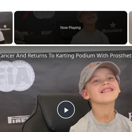
×
Now Playing
 Video
Play