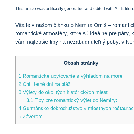
This article was artificially generated and edited with AI. Edito
Vitajte v našom článku ​o Nemira Omiš – ‍romantick
​romantické ⁢atmosféry, ktoré sú⁣ ideálne pre páry,
vám najlepšie tipy⁣ na nezabudnuteľný pobyt v Ne
Obsah stránky
1
Romantické ubytovanie‌ s výhľadom na more
2
Chill letné dni na pláži
3
Výlety do ‍okolitých histórických​ miest
3.1
Tipy⁣ pre romantický výlet do Nemiry:
4
Gurmánske dobrodružstvo v miestnych reštaurác
5
Záverom