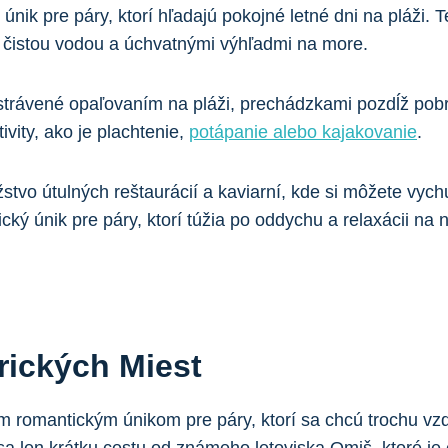
ik ⁤pre⁤ páry, ⁢ktorí hľadajú pokojné letné dni⁤ na pláži.
 čistou ​vodou a úchvatnými výhľadmi⁣ na more.
‍strávené ‍opaľovaním na⁤ pláži, prechádzkami pozdĺž pobr
vity, ako je plachtenie,
potápanie alebo kajakovanie
.
stvo útulných reštaurácií ‍a kaviarní, kde si môžete vych
 únik pre ⁤páry, ktorí⁤ túžia po ⁢oddychu a ⁣relaxácii na
rických​ Miest
romantickým ‌únikom​ pre páry, ktorí sa⁢ chcú trochu vzdial