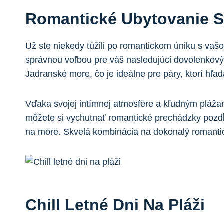
Romantické Ubytovanie‌ 
Už ste niekedy túžili po romantickom úniku ​s ‌vaš
správnou voľbou pre váš ‍nasledujúci dovolenkový
Jadranské more, čo je ⁢ideálne⁢ pre páry, ktorí hľa
Vďaka svojej⁣ intímnej atmosfére a kľudným‌ pláža
môžete ​si vychutnať romantické prechádzky‌ pozd
na more. Skvelá kombinácia na dokonalý romanti
Chill Letné Dni Na Pláži