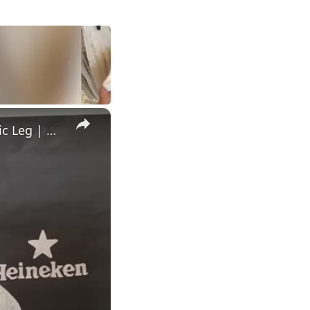
×
Boy Beats Cancer And Returns To Karting Podium With Prosthetic Leg | Happily TV