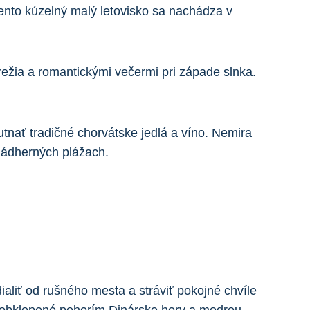
 Tento kúzelný malý letovisko⁤ sa nachádza v
ežia a‍ romantickými večermi pri západe⁢ slnka.
utnať tradičné chorvátske jedlá a víno.‍ Nemira
 nádherných plážach.
iť od⁢ rušného mesta​ a⁢ stráviť⁣ pokojné chvíle‌