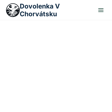
Skip
Dovolenka V
to
Chorvátsku
content