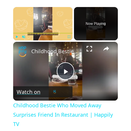
×
Now Playing
×
Play
Unmute
Fullscreen
Childhood Bestie Who Moved Away Surprises Friend In Restaurant | Happily TV
Play
Watch on
Video
Childhood Bestie Who Moved Away
Surprises Friend In Restaurant | Happily
TV