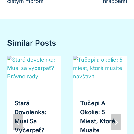
čistým morom
hradbami
Similar Posts
Stará
Tučepi A
Dovolenka:
Okolie: 5
Musí Sa
Miest, Ktoré
Vyčerpať?
Musíte