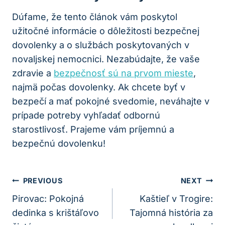
Dúfame, že tento článok vám poskytol
užitočné informácie o dôležitosti bezpečnej
dovolenky a o službách poskytovaných v
novaljskej nemocnici. Nezabúdajte, že vaše
zdravie a
bezpečnosť sú na prvom mieste
,
najmä počas dovolenky. Ak chcete byť v
bezpečí a mať pokojné svedomie, neváhajte v
prípade potreby vyhľadať odbornú
starostlivosť. Prajeme vám príjemnú a
bezpečnú dovolenku!
Navigácia
PREVIOUS
NEXT
V
Pirovac: Pokojná
Kaštieľ v Trogire:
dedinka s krištáľovo
Tajomná história za
Článku