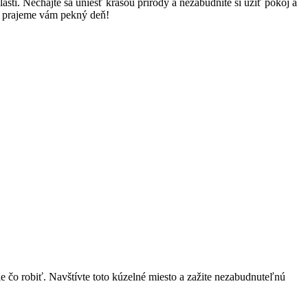
sti. Nechajte sa uniesť krásou prírody a nezabudnite si užiť pokoj a
 a prajeme vám pekný deň!
le čo robiť. Navštívte toto kúzelné miesto a zažite nezabudnuteľnú