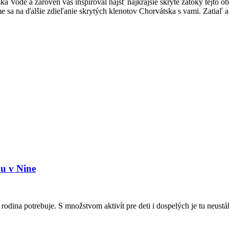
ode a zároveň vás inšpiroval nájsť najkrajšie skryté zátoky tejto obla
íme sa na ďalšie zdieľanie skrytých klenotov Chorvátska s vami. Zatiaľ
nu v Nine
odina potrebuje. S množstvom aktivít pre deti i dospelých je tu neustá