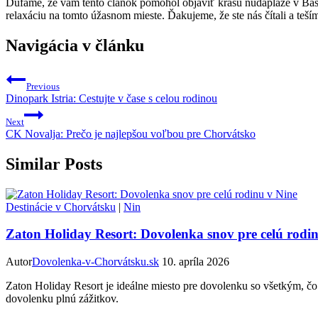
Dúfame, že vám tento článok pomohol objaviť krásu nudapláže v Baška V
relaxáciu na tomto úžasnom mieste. Ďakujeme, že ste nás čítali a teš
Navigácia v článku
Previous
Dinopark Istria: Cestujte v čase s celou rodinou
Next
CK Novalja: Prečo je najlepšou voľbou pre Chorvátsko
Similar Posts
Destinácie v Chorvátsku
|
Nin
Zaton Holiday Resort: Dovolenka snov pre celú rodi
Autor
Dovolenka-v-Chorvátsku.sk
10. apríla 2026
Zaton Holiday Resort je ideálne miesto pre dovolenku so všetkým, čo r
dovolenku plnú zážitkov.