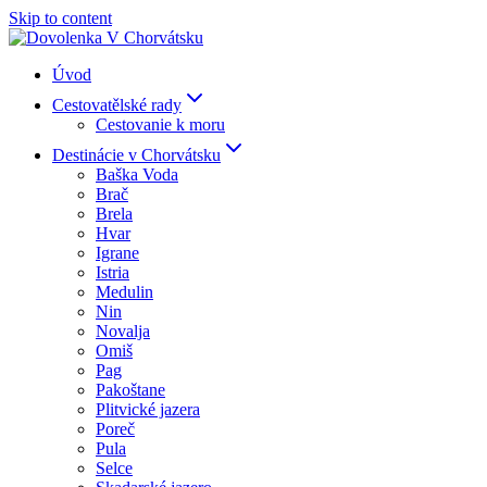
Skip to content
Úvod
Cestovatělské rady
Cestovanie k moru
Destinácie v Chorvátsku
Baška Voda
Brač
Brela
Hvar
Igrane
Istria
Medulin
Nin
Novalja
Omiš
Pag
Pakoštane
Plitvické jazera
Poreč
Pula
Selce