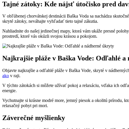
Tajné zátoky: Kde nájsť útočisko pred dav
V obľúbenej chorvátskej destinácii Baška Voda sa nachádza skutočné 
skryté zátoky, neváhajte vyhľadať tieto tajné zákutia.
Nahliadnite do našej jedinečnej mapy, ktorá vám ukáže presné polohy 
prostredí, ktoré vás okúzli svojou krásou a pokojom.
Najkrajšie pláže v Baška Vode: Odľahlé a
Objavte najkrajšie a odľahlé pláže v Baška Vode, skryté v nádhernýc
ako
v raji.
V týchto zátokách si môžete užívať pokoj a relaxáciu, vďaka ich odľah
energie.
Vychutnajte si krásne modré more, jemný piesok a okolitú prírodu, kt
relaxačný pobyt pri mori.
Záverečné myšlienky