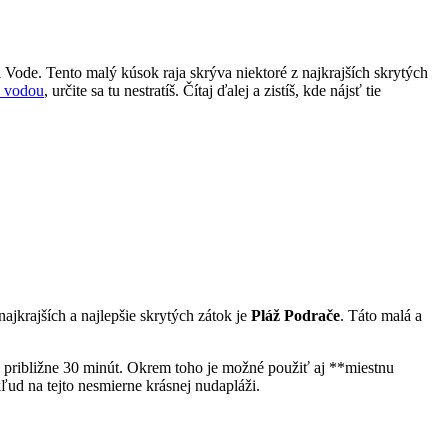
Vode. Tento malý kúsok raja skrýva niektoré z najkrajších skrytých
u vodou
, určite sa tu nestratíš. Čítaj ďalej a zistíš, kde nájsť tie
jkrajších a najlepšie skrytých zátok je
Pláž Podrače
. Táto malá a
približne 30 minút. Okrem toho je možné použiť aj **miestnu
ľud na tejto nesmierne krásnej nudapláži.