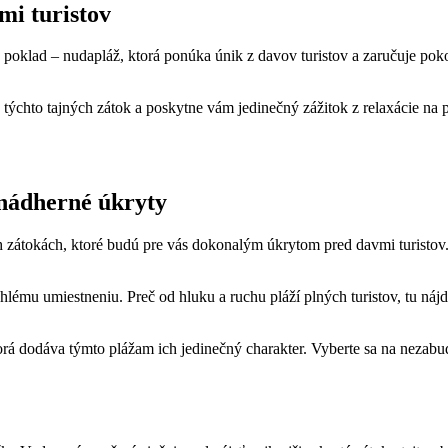
mi turistov
poklad – nudapláž, ktorá ponúka únik z davov turistov a zaručuje poko
týchto tajných zátok a poskytne vám jedinečný zážitok z relaxácie na 
 nádherné úkryty
h zátokách, ktoré budú pre vás dokonalým úkrytom pred davmi turistov.
lému umiestneniu. Preč od hluku a ruchu pláží plných turistov, tu nájd
orá dodáva týmto plážam ich jedinečný charakter. Vyberte sa na nezabu