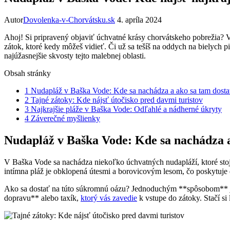
Autor
Dovolenka-v-Chorvátsku.sk
4. apríla 2024
Ahoj! Si pripravený objaviť úchvatné krásy chorvátskeho pobrežia? V
zátok, ktoré kedy môžeš vidieť. Či už sa tešíš na oddych na bielych
najúžasnejšie skvosty tejto malebnej oblasti.
Obsah stránky
1
Nudapláž v Baška Vode: Kde sa nachádza a ako sa tam dosta
2
Tajné zátoky: Kde nájsť útočisko pred davmi turistov
3
Najkrajšie pláže v Baška Vode: Odľahlé a nádherné úkryty
4
Záverečné myšlienky
Nudapláž v Baška Vode: Kde sa nachádza a
V Baška Vode sa nachádza niekoľko úchvatných nudapláží, ktoré stoja
intímna pláž je obklopená útesmi a borovicovým lesom, čo poskytuje 
Ako sa dostať na túto súkromnú oázu? Jednoduchým **spôsobom** je 
dopravu** alebo taxík,
ktorý vás zavedie
k vstupe do zátoky. Stačí si