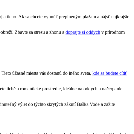
j a ticho. Ak sa chcete vyhnúť preplneným plážam a nájsť najkrajšie
pobreží. Zbavte sa stresu a zhonu a
doprajte si oddych
v prírodnom
 Tieto úžasné miesta vás dostanú do iného sveta,
kde sa budete cítiť
ete tiché a romantické prostredie, ideálne na oddych a načerpanie
dnuteľný výlet do týchto skrytých zákutí Baška Vode a zažite