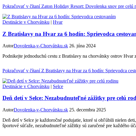
Pokračovať v čítaní
Zaton Holiday Resort: Dovolenka snov pre celú 
Destinácie v Chorvátsku
|
Hvar
Z Bratislavy na Hvar za 6 hodín: Sprievodca cestov
Autor
Dovolenka-v-Chorvátsku.sk
26. júna 2024
Podnikejte jednoduchú cestu z Bratislavy na chorvátsky ostrov Hvar z
Pokračovať v čítaní
Z Bratislavy na Hvar za 6 hodín: Sprievodca ces
Destinácie v Chorvátsku
|
Selce
Deň detí v Selce: Nezabudnuteľné zážitky pre celú ro
Autor
Dovolenka-v-Chorvátsku.sk
25. decembra 2025
Deň detí v Selce je každoročné podujatie, ktoré si obľúbili nielen det
športové súťaže, nezabudnuteľné zážitky sú zaručené pre každého úča