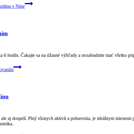
rodinu v Nine
aním
a 6 hodín. Čakajte sa na úžasné výhľady a nezabudnite mať všetko prip
tovaním
dinu
i, ale aj dospelí. Plný rôznych aktivít a pobavenia, je ideálnym miestom
stníka.