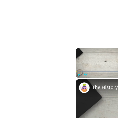
Play
Unmute
The History