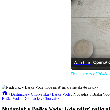
Watch on
The History of 2048
/
Destinácie v Chorvátsku
/
Baška Voda
/
Nudapláž v Baška Vode:
Baška Voda
|
Destinácie v Chorvátsku
Nudapláž v Baška Vode: Kde nájsť najkraj