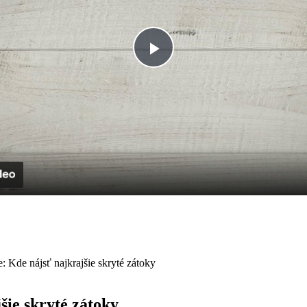
Play
Video
 Kde nájsť najkrajšie skryté zátoky
šie skryté zátoky