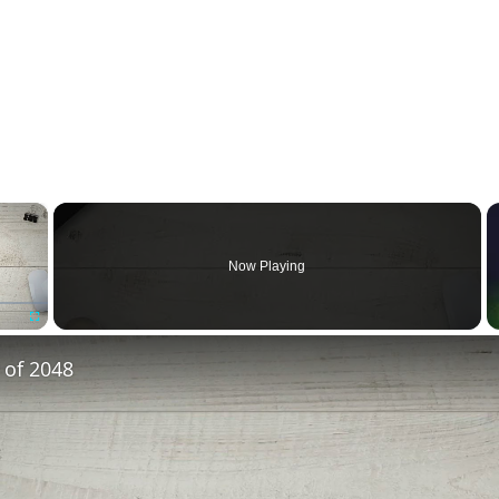
×
Now Playing
Fullscreen
 of 2048