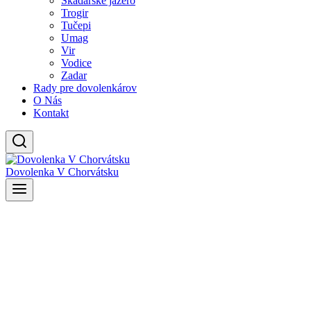
Skadarské jazero
Trogir
Tučepi
Umag
Vir
Vodice
Zadar
Rady pre dovolenkárov
O Nás
Kontakt
Dovolenka V Chorvátsku