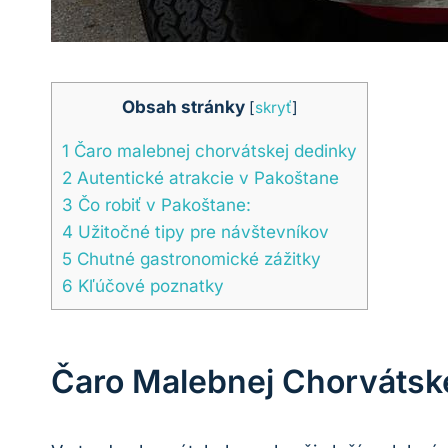
Obsah stránky
[
skryť
]
1
Čaro ⁢malebnej chorvátskej dedinky
2
Autentické atrakcie v Pakoštane
3
Čo robiť⁢ v ‌Pakoštane:
4
Užitočné ⁣tipy pre návštevníkov
5
Chutné gastronomické zážitky
6
Kľúčové poznatky
Čaro ⁢malebnej Chorvátsk