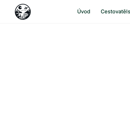
Skip
Úvod
Cestovatěl
to
content