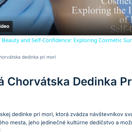
f Beauty and Self-Confidence: Exploring Cosmetic Su
horvátska dedinka pri mori
á Chorvátska Dedinka Pr
tskej dedinke ‌pri mori, ktorá ⁢zvádza návštevníkov s
ého ‌mesta, jeho⁤ jedinečné kultúrne dedičstvo a možno
!