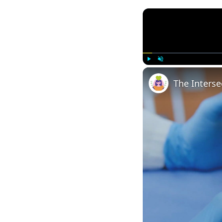
Play
Unmute