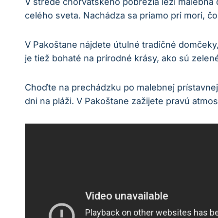
V strede ​chorvátskeho pobrežia⁢ leží malebná
⁢celého sveta. Nachádza sa⁢ priamo pri​ mori, čo
V Pakoštane nájdete⁣ útulné tradičné domčeky,
je tiež bohaté​ na ⁣prírodné krásy, ako​ sú zele
Choďte na prechádzku po malebnej prístavnej 
dni na pláži. V Pakoštane ⁣zažijete pravú ‌atmos