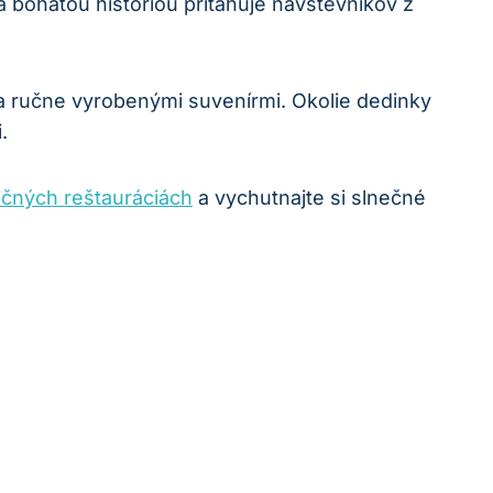
 bohatou históriou pritahuje‍ návštevníkov z
ručne ⁣vyrobenými⁤ suvenírmi.⁢ Okolie dedinky
.
ičných reštauráciách
a vychutnajte si slnečné