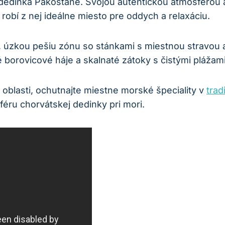
 dedinka Pakoštane. Svojou autentickou atmosférou a‍
 robí z nej ideálne miesto‍ pre oddych a relaxáciu.
 úzkou⁢ pešiu zónu so stánkami s miestnou stravou a 
né borovicové⁣ háje ​a skalnaté zátoky s čistými plážami
oblasti, ochutnajte miestne morské špeciality v
trad
féru ‌chorvátskej dedinky pri mori.