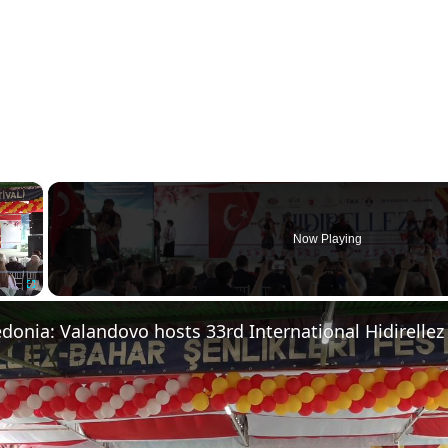
×
Now Playing
Fullscreen