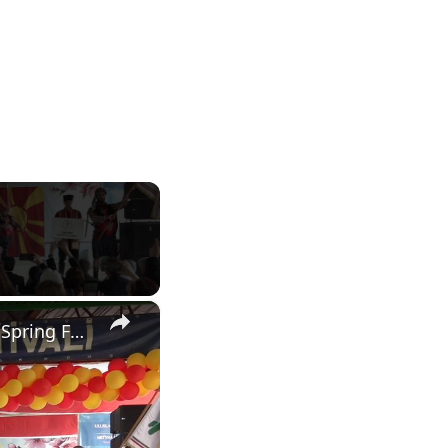
×
North Macedonia: Valandovo hosts 33rd International Hidirellez Spring Festival in North Macedonia.