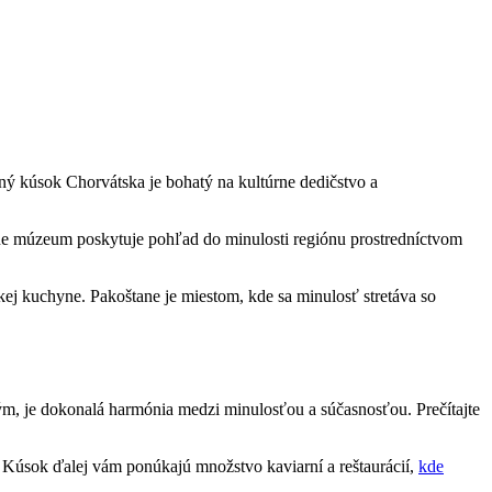
bný kúsok Chorvátska je bohatý na kultúrne dedičstvo a
tne múzeum poskytuje pohľad do minulosti regiónu prostredníctvom
kej kuchyne. Pakoštane je miestom, kde sa minulosť stretáva so
ým, je dokonalá harmónia medzi minulosťou a súčasnosťou. Prečítajte
 Kúsok ďalej vám ponúkajú množstvo kaviarní a reštaurácií,
kde