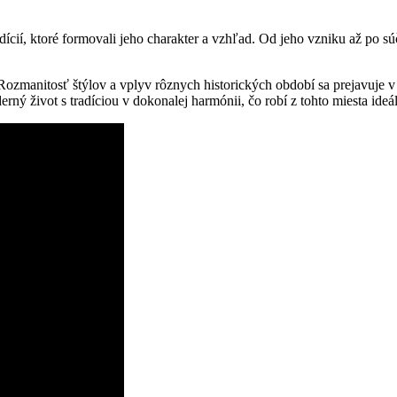
adícií, ktoré formovali jeho charakter a vzhľad. Od jeho vzniku až po
Rozmanitosť štýlov a vplyv rôznych historických období sa prejavuje v
ný život s tradíciou v dokonalej harmónii, čo robí z tohto miesta ideá