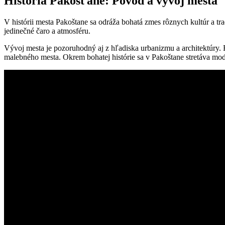
História Pakošťane: Pôvod a vývoj mesta
V histórii mesta Pakoštane sa odráža bohatá zmes rôznych kultúr a tr
jedinečné čaro a atmosféru.
Vývoj mesta je pozoruhodný aj z hľadiska urbanizmu a architektúry. 
malebného mesta. Okrem bohatej histórie sa v Pakoštane stretáva moder