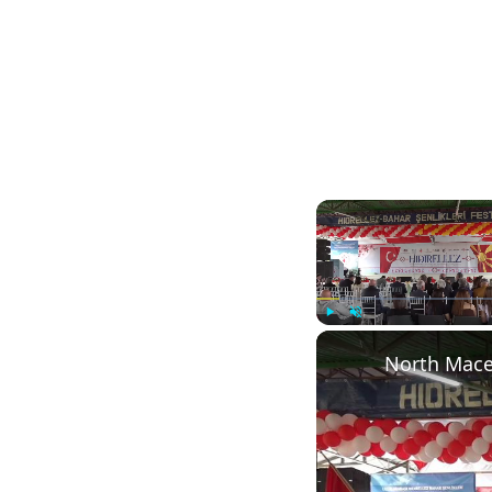
Play
Unmute