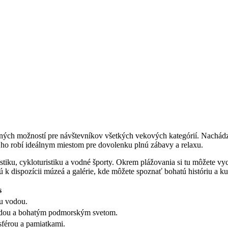
ných možností pre návštevníkov všetkých vekových kategórií. Nachádza
ho robí ideálnym miestom pre dovolenku plnú zábavy a relaxu.
tiku, cykloturistiku a vodné športy. Okrem plážovania si tu môžete vych
sú k dispozícii múzeá a galérie, kde môžete spoznať bohatú históriu a ku
s
ou vodou.
rodou a bohatým podmorským svetom.
sférou a pamiatkami.