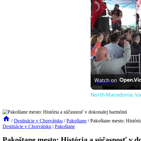
Watch on
North Macedonia: Val
/
Destinácie v Chorvátsku
/
Pakoštane
/
Pakoštane mesto: Históri
Destinácie v Chorvátsku
|
Pakoštane
Pakoštane mesto: História a súčasnosť v d