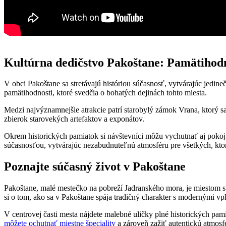
Kultúrna dedičstvo Pakoštane: Pamätihodn
V obci Pakoštane sa stretávajú históriou súčasnosť, vytvárajúc jedin
pamätihodnosti, ktoré svedčia o bohatých dejinách tohto miesta.
Medzi najvýznamnejšie atrakcie patrí starobylý zámok Vrana, ktorý 
zbierok starovekých artefaktov a exponátov.
Okrem historických pamiatok si návštevníci môžu vychutnať aj pokojn
súčasnosťou, vytvárajúc nezabudnuteľnú atmosféru pre všetkých, ktor
Poznajte súčasný život v Pakoštane
Pakoštane, malé mestečko na pobreží Jadranského mora, je miestom s
si o tom, ako sa v Pakoštane spája tradičný charakter s modernými vp
V centrovej časti mesta nájdete malebné uličky plné historických pam
môžete ochutnať miestne špeciality
a zároveň zažiť autentickú atmosf