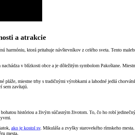
osti a atrakcie
ečnú harmóniu, ktorá pritahuje návštevníkov z celého sveta. Tento male
sa nachádza v blízkosti obce a je dôležitým symbolom Pakoštane. Mies
é pláže, miestne trhy s tradičnými výrobkami a lahodné jedlá chorváts
í sem zavítajú.
 bohatou históriou a živým súčasným životom. To, čo ho robí jedinečn
lyvmi.
iatok,
ako je kostol sv
. Mikuláša a zvyšky starovekého rímskeho mesta.
éru mesta.