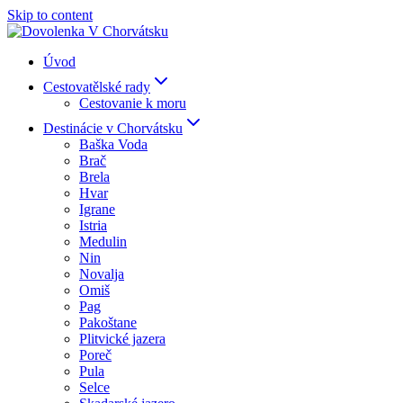
Skip to content
Úvod
Cestovatělské rady
Cestovanie k moru
Destinácie v Chorvátsku
Baška Voda
Brač
Brela
Hvar
Igrane
Istria
Medulin
Nin
Novalja
Omiš
Pag
Pakoštane
Plitvické jazera
Poreč
Pula
Selce