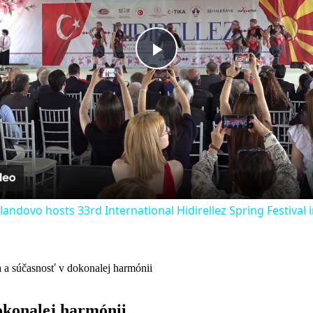
Play
Video
andovo hosts 33rd International Hidirellez Spring Festival
a a súčasnosť v dokonalej harmónii
okonalej harmónii