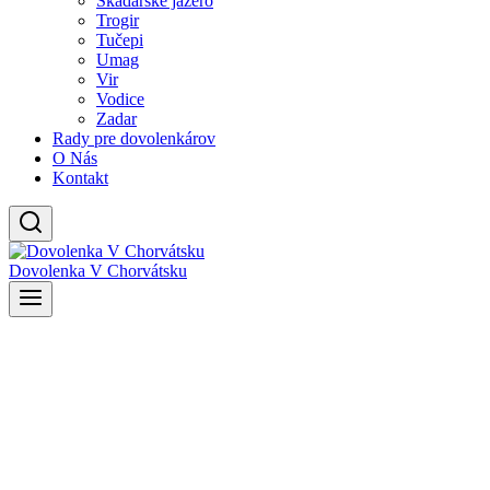
Skadarské jazero
Trogir
Tučepi
Umag
Vir
Vodice
Zadar
Rady pre dovolenkárov
O Nás
Kontakt
Dovolenka V Chorvátsku