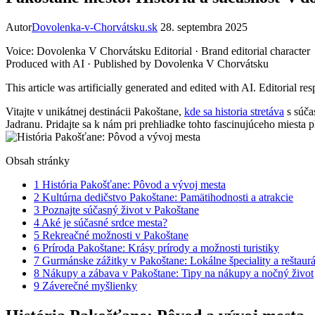
Autor
Dovolenka-v-Chorvátsku.sk
28. septembra 2025
Voice: Dovolenka V Chorvátsku Editorial · Brand editorial character
Produced with AI · Published by Dovolenka V Chorvátsku
This article was artificially generated and edited with AI. Editorial 
Vitajte v unikátnej destinácii Pakoštane,
kde sa historia stretáva
s súča
Jadranu. Pridajte sa k nám pri prehliadke tohto fascinujúceho miesta
Obsah stránky
1
História Pakošťane: Pôvod a vývoj mesta
2
Kultúrna dedičstvo Pakoštane: Pamätihodnosti a atrakcie
3
Poznajte súčasný život v Pakoštane
4
Aké je súčasné srdce mesta?
5
Rekreačné možnosti v Pakoštane
6
Príroda Pakoštane: Krásy prírody a možnosti turistiky
7
Gurmánske zážitky v Pakoštane: Lokálne špeciality a reštaurá
8
Nákupy a zábava v Pakoštane: Tipy na nákupy a nočný život
9
Záverečné myšlienky