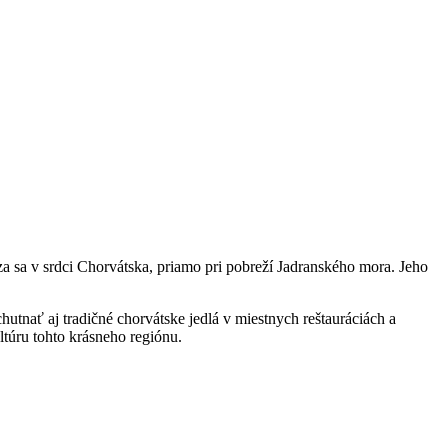
 sa v srdci Chorvátska, priamo pri pobreží Jadranského mora. Jeho
utnať aj tradičné chorvátske jedlá v miestnych reštauráciách a
ltúru tohto krásneho regiónu.