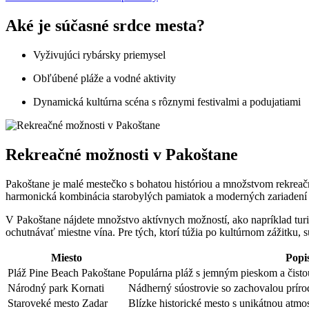
Aké je súčasné srdce mesta?
Vyživujúci rybársky priemysel
Obľúbené pláže a vodné aktivity
Dynamická kultúrna scéna s rôznymi festivalmi a podujatiami
Rekreačné možnosti v Pakoštane
Pakoštane je malé mestečko s bohatou históriou a množstvom rekreač
harmonická kombinácia starobylých pamiatok a moderných zariadení 
V Pakoštane nájdete množstvo aktívnych možností, ako napríklad turis
ochutnávať miestne vína. Pre tých, ktorí túžia po kultúrnom zážitku, 
Miesto
Popi
Pláž Pine Beach Pakoštane
Populárna pláž s jemným pieskom a čist
Národný park Kornati
Nádherný súostrovie so zachovalou prí
Staroveké mesto Zadar
Blízke historické mesto s unikátnou atmo