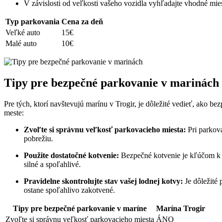
V závislosti od veľkosti vašeho⁣ vozidla vyhľadajte vhodné mie
Typ​ parkovania
Cena za deň
Veľké⁤ auto
15€
Malé auto
10€
Tipy pre bezpečné parkovanie‌ v marinách
Pre tých, ⁢ktorí navštevujú marínu v Trogir, je dôležité ‌vedieť, ako bez
⁤meste:
Zvoľte si správnu veľkosť parkovacieho miesta:
Pri⁢ parkova
pobrežiu.
Použite dostatočné kotvenie:
Bezpečné kotvenie je kľúčom ⁣k tom
⁢silné a ⁤spoľahlivé.
Pravidelne skontrolujte stav vašej lodnej kotvy:
Je ⁤dôležité
ostane spoľahlivo zakotvené.
Tipy‌ pre‍ bezpečné parkovanie v maríne
Marína⁢ Trogir
Zvoľte si správnu veľkosť parkovacieho ⁢miesta
ÁNO