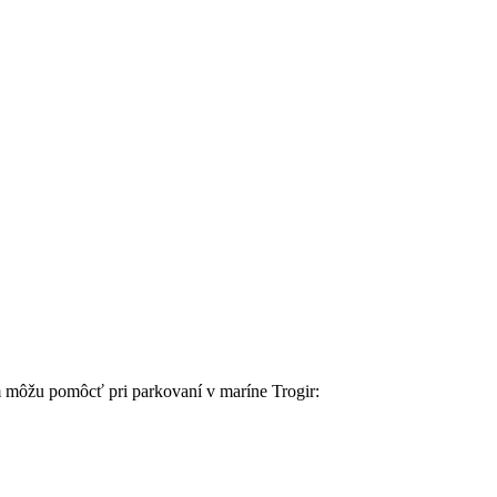
m môžu pomôcť ⁤pri‌ parkovaní ‌v maríne ⁤Trogir: