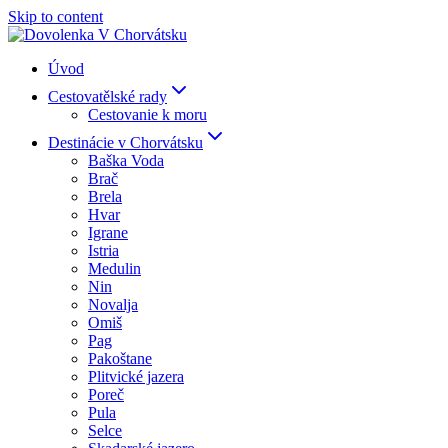
Skip to content
Úvod
Cestovatělské rady
Cestovanie k moru
Destinácie v Chorvátsku
Baška Voda
Brač
Brela
Hvar
Igrane
Istria
Medulin
Nin
Novalja
Omiš
Pag
Pakoštane
Plitvické jazera
Poreč
Pula
Selce