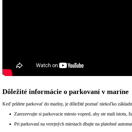
Dôležité ‍informácie o parkovaní v maríne
Keď‍ prídete parkovať⁤ do⁣ maríny, je‌ dôležité‌ poznať niekoľko⁢ zákla
Zarezervujte si parkovacie miesto vopred, ​aby ste mali istotu, že
Pri parkovaní na verejných ‌miestach dbajte na platobné automaty