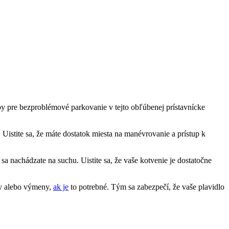
 tipy pre bezproblémové‍ parkovanie v ⁤tejto obľúbenej prístavnícke
‌ Uistite sa, že ⁣máte dostatok miesta​ na manévrovanie a⁢ prístup k
sa nachádzate na suchu. ​Uistite sa, že vaše‌ kotvenie je ⁤dostatočne
avy alebo výmeny,
ak ⁣je
to potrebné. Tým sa zabezpečí, ⁢že vaše plavidlo