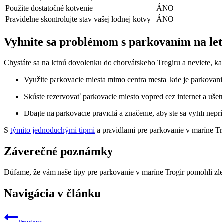
Použite ​dostatočné kotvenie
ÁNO
Pravidelne skontrolujte stav vašej lodnej ⁢kotvy
ÁNO
Vyhnite sa problémom s ⁤parkovaním na ⁤le
Chystáte sa na letnú dovolenku ⁣do ⁢chorvátskeho ‍Trogiru a neviete,
Využite parkovacie miesta⁤ mimo centra ‍mesta, kde je parkovanie
Skúste rezervovať parkovacie miesto vopred cez internet a⁢ ušetrít
Dbajte na parkovacie pravidlá a značenie,⁤ aby ste sa ⁢vyhli ne
S⁣
týmito jednoduchými tipmi
a pravidlami⁤ pre ​parkovanie v ​maríne T
Záverečné poznámky
Dúfame, že⁢ vám naše tipy ​pre parkovanie v⁢ maríne⁣ Trogir pomohli ⁤zle
Navigácia v článku
Previous