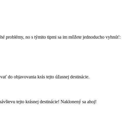
é⁣ problémy, no ⁢s⁢ týmito tipmi sa im môžete jednoducho‌ vyhnúť:
ovať do objavovania krás tejto úžasnej destinácie.
 návštevu⁢ tejto krásnej destinácie! Naklonený sa ahoj!