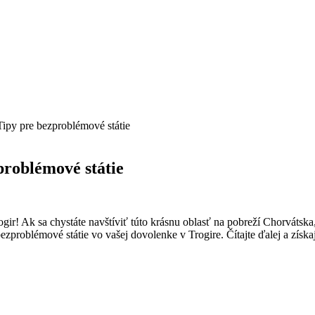
Tipy pre bezproblémové státie
problémové státie
r! Ak sa chystáte navštíviť túto krásnu oblasť ⁣na pobreží Chorvátska, urč
problémové státie vo ⁤vašej dovolenke v Trogire. Čítajte ďalej a získ