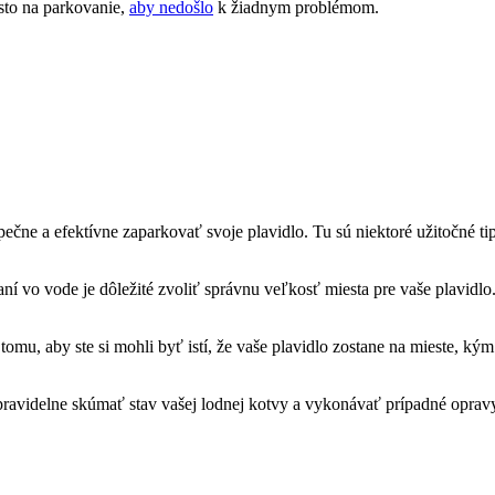
sto ​na parkovanie,
aby nedošlo
k žiadnym problémom.
pečne a ⁣efektívne zaparkovať⁤ svoje ‌plavidlo. ‌Tu sú ⁣niektoré ⁣užitočné
ní vo vode ⁤je‍ dôležité zvoliť správnu ⁣veľkosť miesta pre vaše plavidlo.
u, aby ‍ste si mohli byť istí, že ​vaše plavidlo zostane ⁢na ⁢mieste, kým 
 pravidelne skúmať⁤ stav vašej lodnej kotvy ‌a vykonávať⁤ prípadné‍ opr