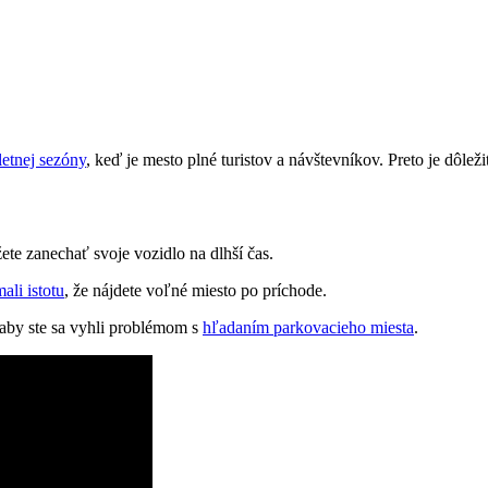
letnej sezóny
, keď je mesto plné ‌turistov a návštevníkov.⁣ Preto je dôl
te zanechať svoje vozidlo‌ na dlhší ‌čas.
ali istotu
, že nájdete voľné miesto ⁣po príchode.
aby‌ ste sa vyhli problémom⁣ s
hľadaním parkovacieho miesta
.