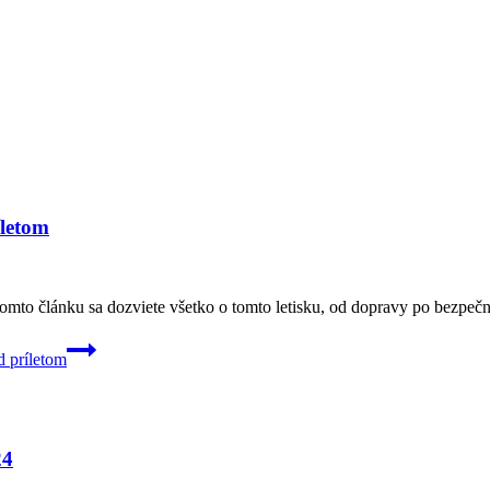
íletom
omto článku sa dozviete všetko o tomto letisku, od dopravy po bezpečno
d príletom
24