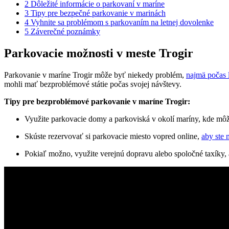
2
Dôležité ‍informácie o parkovaní v maríne
3
Tipy pre bezpečné parkovanie‌ v marinách
4
Vyhnite sa problémom s ⁤parkovaním na ⁤letnej dovolenke
5
Záverečné poznámky
Parkovacie⁣ možnosti ​v meste Trogir
Parkovanie ⁢v maríne Trogir môže‌ byť⁤ niekedy ‍problém,
najmä počas 
mohli mať bezproblémové státie počas ​svojej návštevy.
Tipy⁢ pre bezproblémové ⁢parkovanie‌ v‌ maríne Trogir:
Využite ‌parkovacie domy a parkoviská⁤ v okolí​ maríny, kde môže
Skúste rezervovať si parkovacie miesto vopred online,
aby ste m
Pokiaľ možno, využite ‌verejnú‍ dopravu alebo spoločné taxíky, 