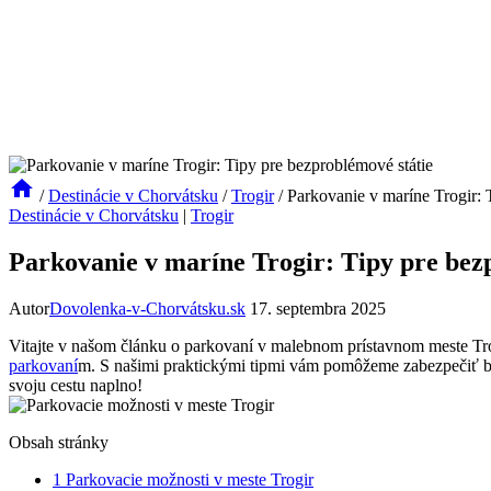
/
Destinácie v Chorvátsku
/
Trogir
/
Parkovanie v maríne Trogir: 
Destinácie v Chorvátsku
|
Trogir
Parkovanie v maríne Trogir: Tipy pre bez
Autor
Dovolenka-v-Chorvátsku.sk
17. septembra 2025
Vitajte ⁣v našom článku o ‍parkovaní v ⁢malebnom ‍prístavnom meste Trogi
parkovaní
m. S našimi praktickými tipmi vám pomôžeme zabezpečiť⁤ bez
svoju⁣ cestu naplno!
Obsah stránky
1
Parkovacie⁣ možnosti ​v meste Trogir