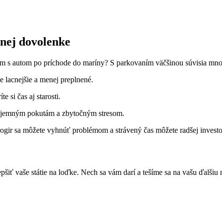
tnej dovolenke
 kam s autom po príchode do maríny? S parkovaním väčšinou súvisia mnoh
 lacnejšie a ⁣menej⁢ preplnené.
e si čas aj starosti.
príjemným⁣ pokutám⁤ a zbytočným stresom.
rogir sa ⁢môžete‍ vyhnúť problémom a ⁣strávený ⁤čas môžete radšej invest
pšiť vaše ‌státie na loďke. Nech sa vám darí a ⁤tešíme sa na vašu⁢ ďalšiu