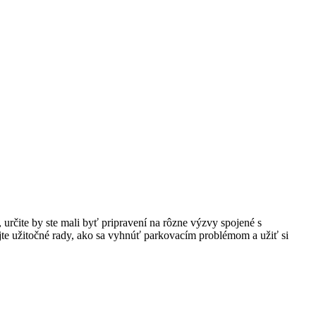
ite by ⁢ste ⁣mali ‍byť pripravení na ‍rôzne⁢ výzvy spojené⁢ s
ajte užitočné rady, ako sa vyhnúť parkovacím problémom a užiť si