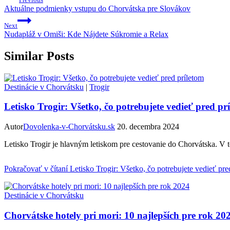
Aktuálne podmienky vstupu do Chorvátska pre Slovákov
Next
Nudapláž v Omiši: Kde Nájdete Súkromie a Relax
Similar Posts
Destinácie v Chorvátsku
|
Trogir
Letisko Trogir: Všetko, čo potrebujete vedieť pred pr
Autor
Dovolenka-v-Chorvátsku.sk
20. decembra 2024
Letisko Trogir je hlavným letiskom pre cestovanie do Chorvátska. V t
Pokračovať v čítaní
Letisko Trogir: Všetko, čo potrebujete vedieť pre
Destinácie v Chorvátsku
Chorvátske hotely pri mori: 10 najlepších pre rok 20