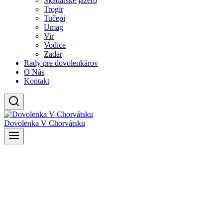
Skadarské jazero
Trogir
Tučepi
Umag
Vir
Vodice
Zadar
Rady pre dovolenkárov
O Nás
Kontakt
Dovolenka V Chorvátsku