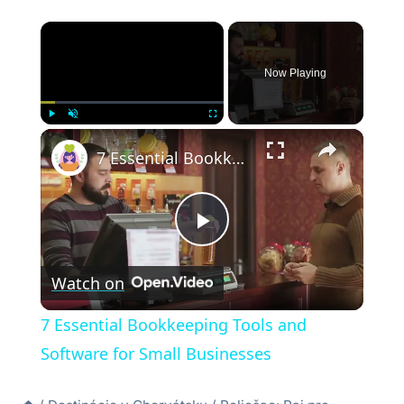
×
Now Playing
×
Play
Unmute
Fullscreen
7 Essential Bookkeeping Tools and Software for Small Businesses
Play
Watch on
Video
7 Essential Bookkeeping Tools and
Software for Small Businesses