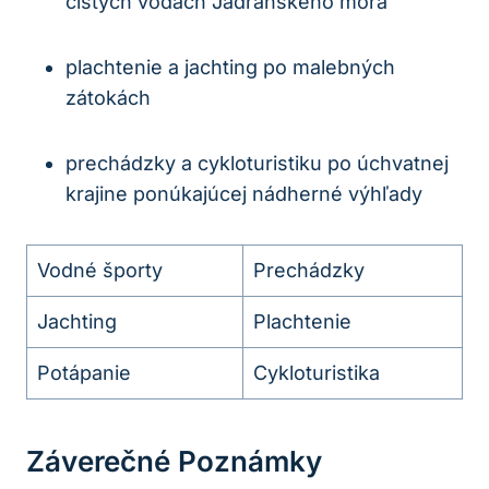
čistých vodách Jadranského mora
plachtenie a ‌jachting po malebných
zátokách
prechádzky ⁤a cykloturistiku po ⁣úchvatnej
⁢krajine ponúkajúcej nádherné výhľady
Vodné športy
Prechádzky
Jachting
Plachtenie
Potápanie
Cykloturistika
Záverečné ​poznámky