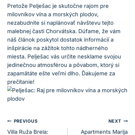
Pretože Pelješac je skutočne rajom pre
milovníkov vína a morských ⁣plodov,
‍nezabudnite si naplánovať návštevu tejto
⁣malebnej časti Chorvátska. Dúfame, že vám
náš⁣ článok poskytol dostatok‌ informácií a
inšpirácie na zážitok tohto nádherného⁣
miesta. Pelješac vás ⁣určite nesklame svojou
jedinečnou atmosférou a ⁢pôvabom, ‌ktorý si​
zapamätáte ešte veľmi ⁤dlho. Ďakujeme za
prečítanie!
Navigácia
PREVIOUS
NEXT
V
Villa Ruža Brela:
Apartments Marija