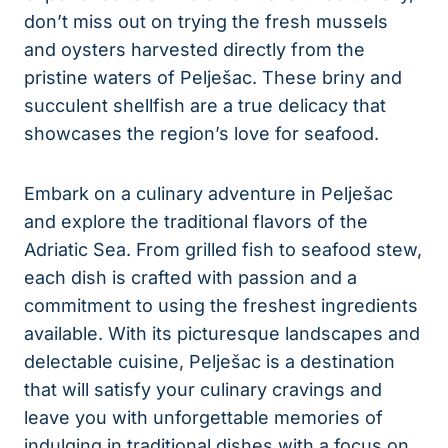
don’t miss out on trying the fresh ​mussels
and oysters harvested directly from the
pristine waters of ‍Pelješac. These briny and
succulent shellfish are⁣ a true delicacy⁣ that
showcases the region’s love for seafood.
Embark‍ on a culinary adventure in Pelješac⁣
and explore the traditional flavors ⁣of the
Adriatic Sea. From grilled fish to seafood⁣ stew,
‌each ‍dish is crafted​ with passion and a
commitment to using the freshest ingredients
available. ⁣With ⁢its picturesque landscapes and
‍delectable cuisine, Pelješac​ is a destination
that will satisfy your culinary cravings and
leave you with‌ unforgettable memories of​
indulging in traditional dishes with a focus on