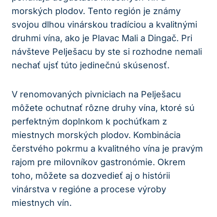
morských plodov. Tento región je známy
svojou dlhou vinárskou⁤ tradíciou a kvalitnými
druhmi​ vína, ako je ⁤Plavac‌ Mali a Dingač. Pri
návšteve Pelješacu by ste si rozhodne ‌nemali
nechať ujsť túto jedinečnú skúsenosť.
V renomovaných ​pivniciach na Pelješacu
môžete ochutnať rôzne druhy vína, ktoré sú⁢
perfektným doplnkom k pochúťkam z
miestnych morských plodov. Kombinácia
čerstvého pokrmu ‍a kvalitného vína je pravým⁣
rajom ‌pre milovníkov ⁤gastronómie. Okrem
toho, ⁢môžete sa dozvedieť aj o histórii
‍vinárstva v regióne⁣ a procese výroby
miestnych vín.