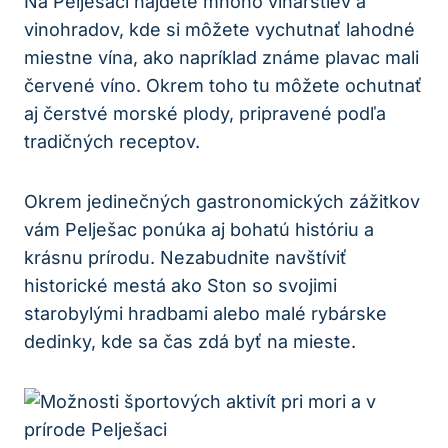
Na ‍Pelješaci nájdete mnoho vinárstiev a
vinohradov, kde si​ môžete vychutnať‍ lahodné⁤
miestne vína, ako napríklad známe plavac mali
červené víno. Okrem toho tu môžete⁤ ochutnať​
aj čerstvé morské plody, pripravené ‌podľa⁢
tradičných receptov.
Okrem jedinečných gastronomických zážitkov
vám Pelješac ponúka⁣ aj bohatú históriu a
krásnu prírodu. Nezabudnite navštíviť
historické ⁤mestá ako Ston ​so svojimi
‍starobylými hradbami alebo​ malé rybárske
dedinky, kde sa⁢ čas ⁣zdá byť na mieste.