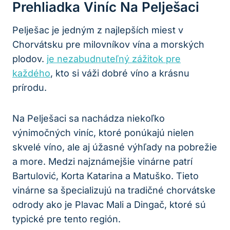
Prehliadka Viníc Na Pelješaci
Pelješac je⁣ jedným ⁤z najlepších miest v
Chorvátsku pre milovníkov⁢ vína a morských
plodov.
je nezabudnuteľný zážitok pre
každého
, kto si váži dobré víno a krásnu
prírodu.
Na ‍Pelješaci sa nachádza niekoľko
výnimočných viníc, ktoré ponúkajú⁤ nielen
skvelé víno, ale aj úžasné výhľady na pobrežie
a more. Medzi najznámejšie vinárne patrí
Bartulović, Korta Katarina a Matuško. Tieto
vinárne​ sa ⁢špecializujú na tradičné chorvátske
odrody ako je Plavac Mali a Dingač,​ ktoré ⁤sú
typické pre tento región.