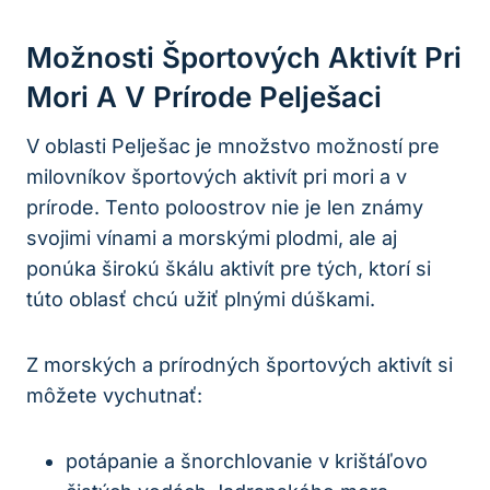
Možnosti Športových Aktivít Pri
Mori⁢ A‍ V Prírode Pelješaci
V oblasti‍ Pelješac je množstvo možností pre
milovníkov športových aktivít​ pri mori a‌ v
prírode. Tento poloostrov nie je ⁤len známy
svojimi vínami ⁤a morskými plodmi, ale aj
ponúka širokú škálu aktivít pre tých, ktorí si
túto oblasť chcú užiť plnými dúškami.
Z morských a prírodných športových⁤ aktivít si
môžete vychutnať:
potápanie a šnorchlovanie v krištáľovo⁣