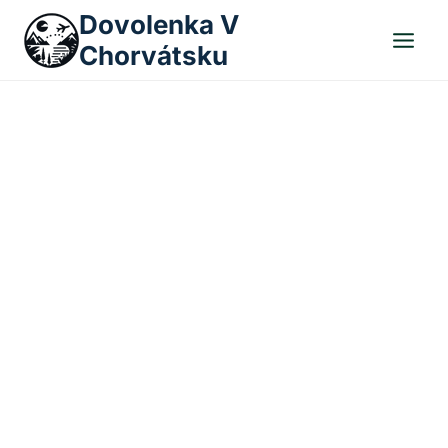
Skip
Dovolenka V
to
Chorvátsku
content