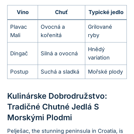
Víno
Chuť
Typické jedlo
Plavac
Ovocná⁣ a
Grilované
⁢Mali
kořenitá
ryby
Hnědý
Dingač
Silná a ovocná
variation
Postup
Suchá a sladká
Mořské plody
Kulinárske Dobrodružstvo:
Tradičné Chutné Jedlá‍ S​
Morskými Plodmi
Pelješac, the stunning peninsula in Croatia, is