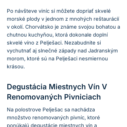
Po návšteve ⁣viníc si môžete dopriať skvelé⁣
morské plody v jednom z mnohých reštaurácií
v okolí. Chorvátsko je známe svojou⁣ bohatou a​
chutnou kuchyňou, ktorá dokonale doplní
skvelé víno z Pelješaci. Nezabudnite ‍si
vychutnať⁣ aj slnečné západy nad Jadranským
morom,​ ktoré sú na Pelješaci nesmiernou
krásou.
Degustácia ⁤miestnych Vín V
⁤renomovaných Pivniciach
Na polostrove Pelješac sa nachádza
množstvo renomovaných pivníc, ktoré
ponúkajú degustácie miestnych vín ⁢a