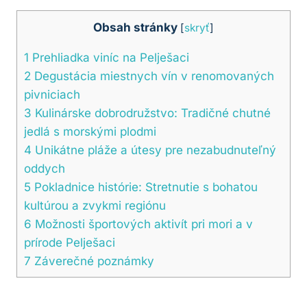
Obsah stránky
[
skryť
]
1
Prehliadka viníc na Pelješaci
2
Degustácia ⁤miestnych vín v ⁤renomovaných
pivniciach
3
Kulinárske dobrodružstvo: Tradičné chutné
jedlá‍ s​ morskými plodmi
4
Unikátne pláže ⁤a útesy pre​ nezabudnuteľný
oddych
5
Pokladnice histórie: Stretnutie s bohatou
kultúrou a ⁤zvykmi regiónu
6
Možnosti športových aktivít pri mori⁢ a‍ v
prírode Pelješaci
7
Záverečné ​poznámky