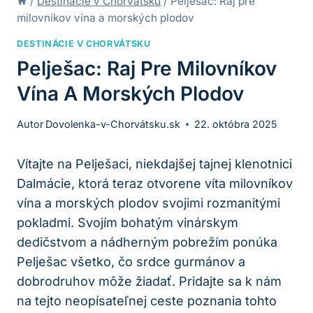
/
Destinácie v Chorvátsku
/
Pelješac: Raj pre
milovníkov vína a morských plodov
DESTINÁCIE V CHORVÁTSKU
Pelješac: Raj Pre Milovníkov
Vína A Morských Plodov
Autor
Dovolenka-v-Chorvátsku.sk
22. októbra 2025
Vítajte na ⁤Pelješaci, ⁣niekdajšej tajnej klenotnici
Dalmácie,​ ktorá teraz otvorene víta milovníkov
vína a morských plodov svojimi rozmanitými
pokladmi. Svojím bohatým vinárskym ​
dedičstvom a nádherným pobrežím ponúka
Pelješac všetko, čo srdce ⁢gurmánov a
dobrodruhov môže⁢ žiadať. Pridajte ⁣sa k nám
na tejto neopísateľnej ceste poznania tohto‍