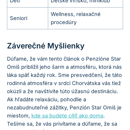
Deti
Detské ihrisko, miniklub
Wellness, relaxačné
Seniori
procedúry
Záverečné Myšlienky
Dúfame, že vám tento článok o Penzióne Star
Omiš priblížil jeho šarm a atmosféru, ktorá nás
láka späť každý rok. Sme presvedčení, že táto
rodinná atmosféra v srdci Chorvátska vás tiež
okúzli a že navštívite túto úžasnú destináciu.
Ak hľadáte relaxáciu, pohodlie a
nezabudnuteľné zážitky, Penzión Star Omiš je
miestom,
kde sa budete cítiť ako doma
.
Tešíme sa, že vás privítame a dúfame, že sa