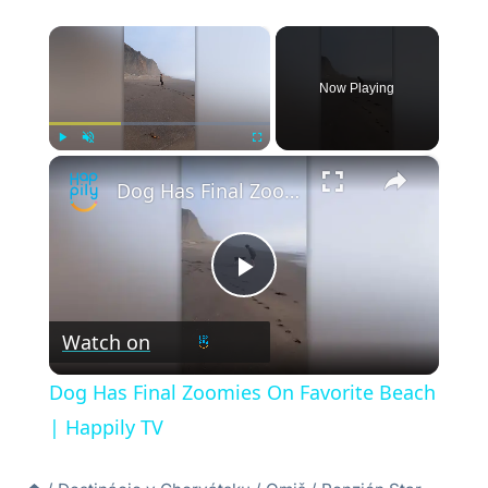
×
Now Playing
×
Play
Unmute
Fullscreen
Dog Has Final Zoomies On Favorite Beach | Happily TV
Play
Watch on
Video
Dog Has Final Zoomies On Favorite Beach
| Happily TV