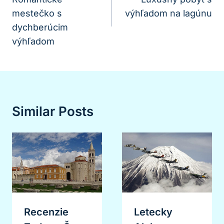
Článku
mestečko s
výhľadom na lagúnu
dychberúcim
výhľadom
Similar Posts
Recenzie
Letecky