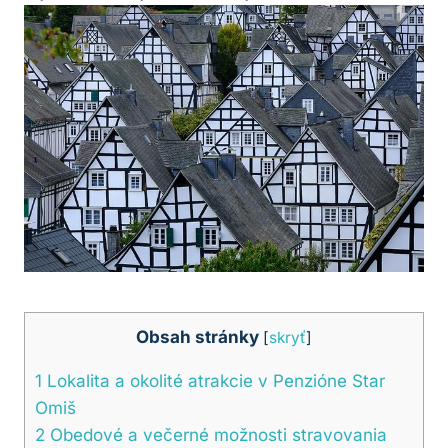
Obsah stránky
[
skryť
]
1
Lokalita a okolité atrakcie v Penzióne Star
Omiš
2
Obedové a večerné možnosti stravovania