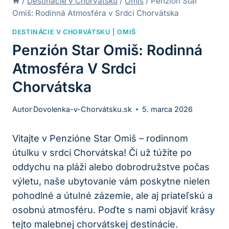
/
Destinácie v Chorvátsku
/
Omiš
/
Penzión Star
Omiš: Rodinná Atmosféra v Srdci Chorvátska
DESTINÁCIE V CHORVÁTSKU
|
OMIŠ
Penzión Star Omiš: Rodinná
Atmosféra V Srdci
Chorvátska
Autor
Dovolenka-v-Chorvátsku.sk
5. marca 2026
Vitajte v Penzióne Star Omiš – rodinnom
útulku v srdci Chorvátska! Či už túžite po
oddychu na pláži alebo dobrodružstve počas
výletu, naše ubytovanie vám poskytne nielen
pohodlné a útulné zázemie, ale aj priateľskú a
osobnú atmosféru. Poďte s nami objaviť krásy
tejto malebnej chorvátskej destinácie.