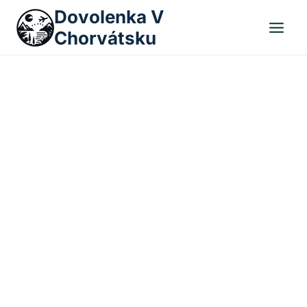
Skip
Dovolenka V
to
Chorvátsku
content