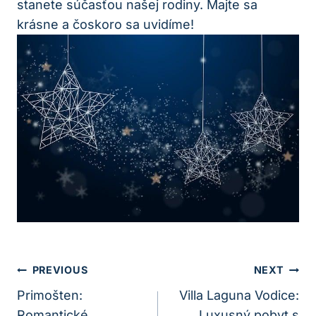
stanete súčasťou našej rodiny. Majte sa
krásne a čoskoro sa uvidíme!
Navigácia
PREVIOUS
NEXT
V
Primošten:
Villa Laguna Vodice:
Romantické
Luxusný pobyt s