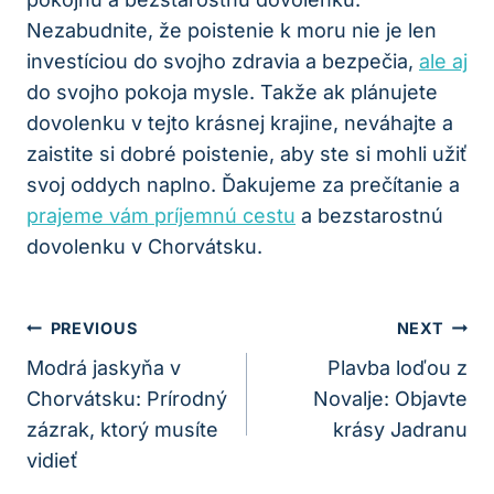
Nezabudnite, že poistenie k moru nie je len
investíciou do svojho zdravia a bezpečia,
ale aj
do svojho pokoja mysle. Takže ak plánujete
dovolenku v tejto krásnej krajine, neváhajte a
zaistite si dobré poistenie, aby ste si mohli užiť
svoj oddych naplno. Ďakujeme za prečítanie a
prajeme vám príjemnú cestu
a bezstarostnú
dovolenku v Chorvátsku.
Navigácia
PREVIOUS
NEXT
V
Modrá jaskyňa v
Plavba loďou z
Chorvátsku: Prírodný
Novalje: Objavte
Článku
zázrak, ktorý musíte
krásy Jadranu
vidieť