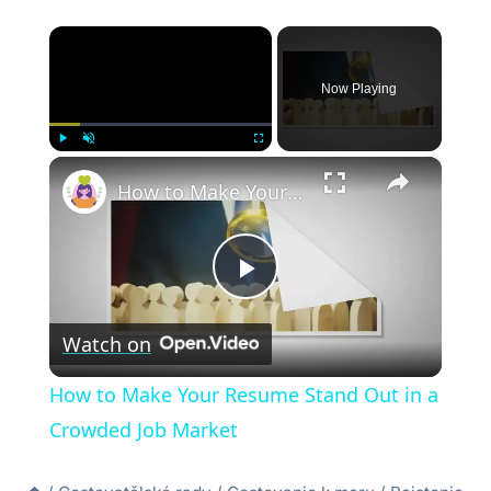
×
Now Playing
×
Play
Unmute
Fullscreen
How to Make Your Resume Stand Out in a Crowded Job Market
Play
Watch on
Video
How to Make Your Resume Stand Out in a
Crowded Job Market