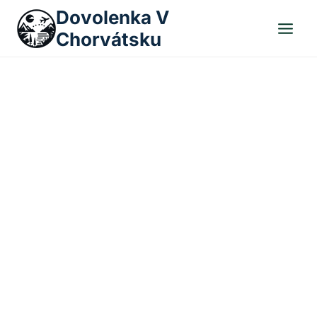
Skip
Dovolenka V
to
Chorvátsku
content