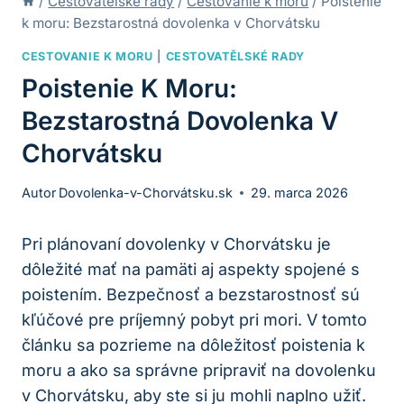
/
Cestovatělské rady
/
Cestovanie k moru
/
Poistenie
k moru: Bezstarostná dovolenka v Chorvátsku
CESTOVANIE K MORU
|
CESTOVATĚLSKÉ RADY
Poistenie K Moru:
Bezstarostná Dovolenka V
Chorvátsku
Autor
Dovolenka-v-Chorvátsku.sk
29. marca 2026
Pri plánovaní dovolenky v Chorvátsku je
dôležité mať na pamäti aj aspekty spojené s
poistením. Bezpečnosť a bezstarostnosť sú
kľúčové pre príjemný pobyt pri mori. V tomto
článku sa pozrieme na dôležitosť poistenia k
moru a ako sa správne pripraviť na dovolenku
v Chorvátsku, aby ste si ju mohli naplno užiť.