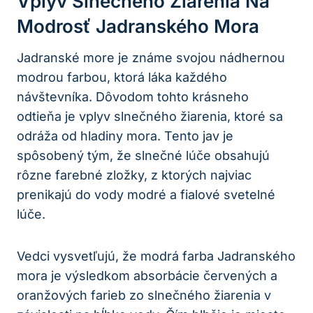
Vplyv Slnečného Žiarenia Na
Modrosť Jadranského Mora
Jadranské more je známe svojou nádhernou
modrou farbou, ktorá láka každého
návštevníka. Dôvodom tohto krásneho
odtieňa je vplyv slnečného žiarenia, ktoré sa
odráža od hladiny mora. Tento jav je
spôsobený tým, že slnečné lúče obsahujú
rôzne farebné zložky, z ktorých najviac
prenikajú do vody modré a fialové svetelné
lúče.
Vedci vysvetľujú, že modrá farba Jadranského
mora je výsledkom absorbácie červených a
oranžových farieb zo slnečného žiarenia v