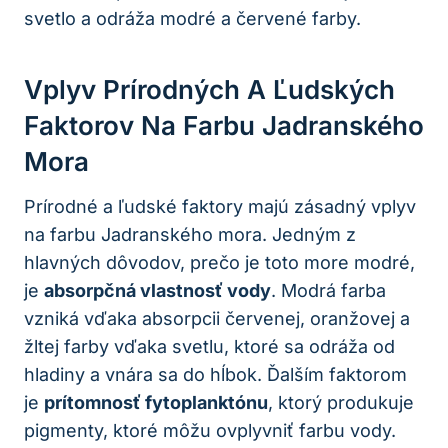
svetlo a odráža modré a červené farby.
Vplyv Prírodných A Ľudských
Faktorov Na Farbu Jadranského
Mora
Prírodné a ľudské faktory majú zásadný vplyv
na farbu Jadranského mora. Jedným z
hlavných dôvodov, prečo je toto more modré,
je
absorpčná vlastnosť vody
. Modrá farba
vzniká vďaka absorpcii červenej, oranžovej a
žltej farby vďaka svetlu, ktoré sa odráža od
hladiny a vnára sa do hĺbok. Ďalším faktorom
je
prítomnosť fytoplanktónu
, ktorý produkuje
pigmenty, ktoré môžu ovplyvniť farbu vody.