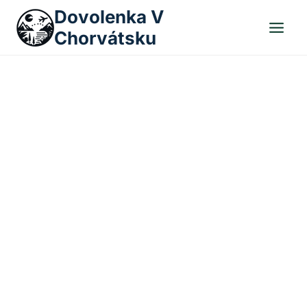
Skip
Dovolenka V
to
Chorvátsku
content