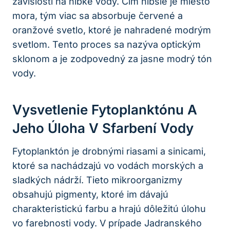
závislosti na hĺbke vody. Čím hlbšie je miesto
mora, tým viac sa absorbuje červené a
oranžové svetlo, ktoré je nahradené modrým
svetlom. Tento proces sa nazýva optickým
sklonom a je zodpovedný za jasne modrý tón
vody.
Vysvetlenie Fytoplanktónu A
Jeho Úloha V Sfarbení Vody
Fytoplanktón je drobnými riasami a sinicami,
ktoré sa nachádzajú vo vodách morských a
sladkých nádrží. Tieto mikroorganizmy
obsahujú pigmenty, ktoré im dávajú
charakteristickú farbu a hrajú dôležitú úlohu
vo farebnosti vody. V prípade Jadranského