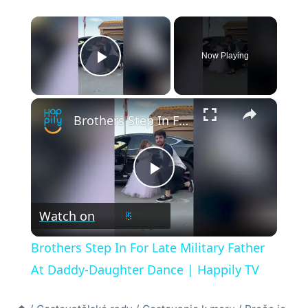
×
Now Playing
Play Video
×
Brothers Step In For Late Military Father At Daddy-Daughter Dance | Happily TV
Play
Watch on
Video
Brothers Step In For Late Military Father
At Daddy-Daughter Dance | Happily TV