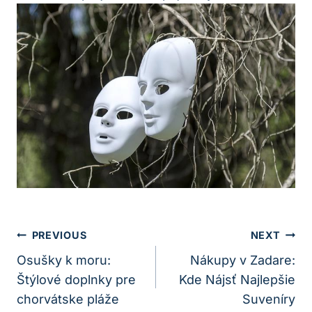
Navigácia
PREVIOUS
NEXT
V
Osušky k moru:
Nákupy v Zadare:
Štýlové doplnky pre
Kde Nájsť Najlepšie
Článku
chorvátske pláže
Suveníry