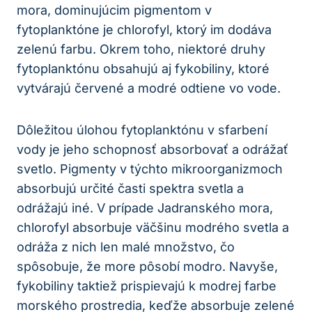
mora, dominujúcim pigmentom v
fytoplanktóne je chlorofyl, ktorý im dodáva
zelenú farbu. Okrem toho, niektoré druhy
fytoplanktónu obsahujú aj fykobiliny, ktoré
vytvárajú červené a modré odtiene vo vode.
Dôležitou úlohou fytoplanktónu v sfarbení
vody je jeho schopnosť absorbovať a odrážať
svetlo. Pigmenty v týchto mikroorganizmoch
absorbujú určité časti spektra svetla a
odrážajú iné. V prípade Jadranského mora,
chlorofyl absorbuje väčšinu modrého svetla a
odráža z nich len malé množstvo, čo
spôsobuje, že more pôsobí modro. Navyše,
fykobiliny taktiež prispievajú k modrej farbe
morského prostredia, keďže absorbuje zelené