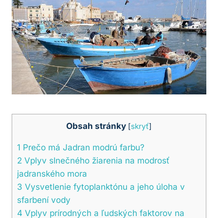
Obsah stránky
[
skryť
]
1
Prečo má Jadran modrú farbu?
2
Vplyv slnečného žiarenia na modrosť
jadranského mora
3
Vysvetlenie fytoplanktónu a jeho úloha v
sfarbení vody
4
Vplyv prírodných a ľudských faktorov na