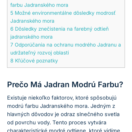
farbu Jadranského mora
5
Možné environmentálne dôsledky modrosť
Jadranského mora
6
Dôsledky znečistenia na farebný odtieň
jadranského mora
7
Odporúčania na ochranu modrého Jadranu a
udržateľný rozvoj oblasti
8
Kľúčové poznatky
Prečo Má Jadran Modrú Farbu?
Existuje niekoľko faktorov, ktoré spôsobujú
modrú farbu Jadranského mora. Jedným z
hlavných dôvodov je odraz slnečného svetla
od povrchu vody. Tento proces vytvára
charakteristické modré odtiene, ktoré vidíme,