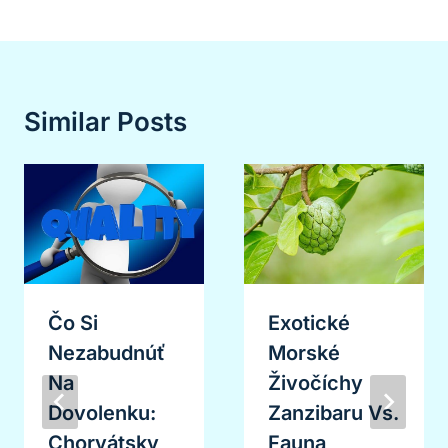
Similar Posts
Čo Si
Exotické
Nezabudnúť
Morské
Na
Živočíchy
Dovolenku:
Zanzibaru Vs.
Chorvátsky
Fauna