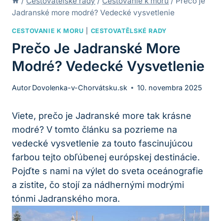
/
Cestovatělské rady
/
Cestovanie k moru
/
Prečo je
Jadranské more modré? Vedecké vysvetlenie
CESTOVANIE K MORU
|
CESTOVATĚLSKÉ RADY
Prečo Je Jadranské More
Modré? Vedecké Vysvetlenie
Autor
Dovolenka-v-Chorvátsku.sk
10. novembra 2025
Viete, prečo je Jadranské more tak krásne
modré? V tomto článku sa pozrieme na
vedecké vysvetlenie za touto fascinujúcou
farbou tejto obľúbenej európskej destinácie.
Pojďte s nami na výlet do sveta oceánografie
a zistite, čo stojí za nádhernými modrými
tónmi Jadranského mora.