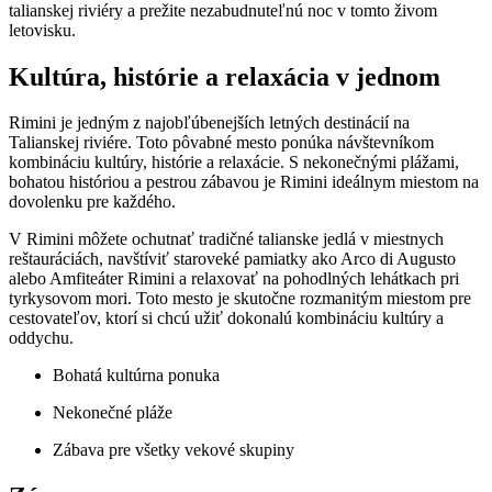
talianskej riviéry a prežite nezabudnuteľnú noc v tomto živom
letovisku.
Kultúra, histórie a relaxácia v jednom
Rimini je jedným z najobľúbenejších letných destinácií na
Talianskej riviére. Toto pôvabné mesto ponúka návštevníkom
kombináciu kultúry, histórie a relaxácie. S nekonečnými plážami,
bohatou históriou a pestrou zábavou je Rimini ideálnym miestom na
dovolenku pre každého.
V Rimini môžete ochutnať tradičné talianske jedlá v miestnych
reštauráciách, navštíviť staroveké pamiatky ako Arco di Augusto
alebo Amfiteáter Rimini a relaxovať na pohodlných lehátkach pri
tyrkysovom mori. Toto mesto je skutočne rozmanitým miestom pre
cestovateľov, ktorí si chcú užiť dokonalú kombináciu kultúry a
oddychu.
Bohatá kultúrna ponuka
Nekonečné pláže
Zábava pre všetky vekové skupiny