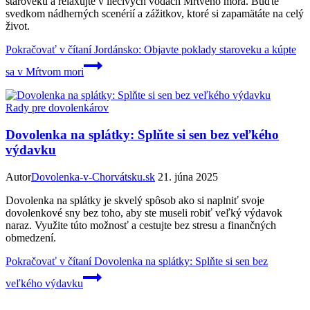
staroveku a relaxujte v liečivých vodách Mŕtveho mora. Buďte
svedkom nádherných scenérií a zážitkov, ktoré si zapamätáte na celý
život.
Pokračovať v čítaní
Jordánsko: Objavte poklady staroveku a kúpte
sa v Mŕtvom mori
Rady pre dovolenkárov
Dovolenka na splátky: Splňte si sen bez veľkého
výdavku
Autor
Dovolenka-v-Chorvátsku.sk
21. júna 2025
Dovolenka na splátky je skvelý spôsob ako si naplniť svoje
dovolenkové sny bez toho, aby ste museli robiť veľký výdavok
naraz. Využite túto možnosť a cestujte bez stresu a finančných
obmedzení.
Pokračovať v čítaní
Dovolenka na splátky: Splňte si sen bez
veľkého výdavku