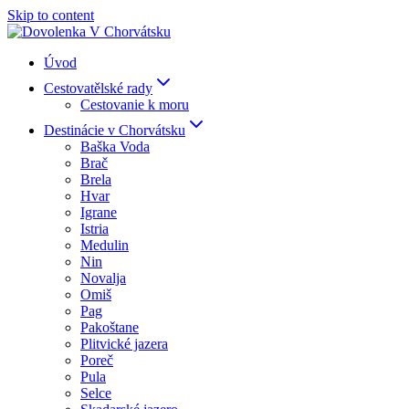
Skip to content
Úvod
Cestovatělské rady
Cestovanie k moru
Destinácie v Chorvátsku
Baška Voda
Brač
Brela
Hvar
Igrane
Istria
Medulin
Nin
Novalja
Omiš
Pag
Pakoštane
Plitvické jazera
Poreč
Pula
Selce