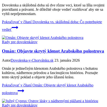
Dovolenka a skúšobná doba sú dve rôzne veci, ktoré sa líšia svojimi
pravidlami a právami. Je dôležité oboje vedieť rozlišovať aby ste sa
vyhli nepríjemnostiam.
Pokračovať v čítaní
Dovolenka vs. skúšobná doba: Čo potrebujete
vedieť
Rady pre dovolenkárov
Omán: Objavte skrytý klenot Arabského polostrova
Autor
Dovolenka-v-Chorvátsku.sk
23. januára 2026
Omán je jedinečným klenotom Arabského polostrova s bohatou
kultúrou, nádhernou prírodou a fascinujúcou históriou. Poznajte
tento skrytý poklad a objavte jeho úžasnú krásu.
Pokračovať v čítaní
Omán: Objavte skrytý klenot Arabského
polostrova
Rady pre dovolenkárov