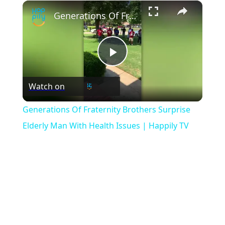
×
Play
Unmute
Fullscreen
Generations Of Fraternity Brothers Surprise Elderly Man With Health Issues | Happily TV
Play
Watch on
Video
Generations Of Fraternity Brothers Surprise
Elderly Man With Health Issues | Happily TV