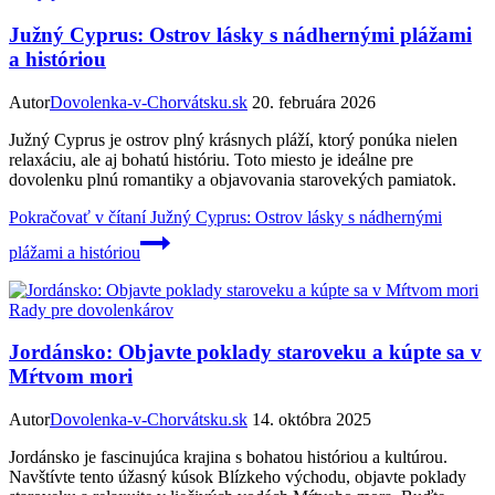
Južný Cyprus: Ostrov lásky s nádhernými plážami
a históriou
Autor
Dovolenka-v-Chorvátsku.sk
20. februára 2026
Južný Cyprus je ostrov plný krásnych pláží, ktorý ponúka nielen
relaxáciu, ale aj bohatú históriu. Toto miesto je ideálne pre
dovolenku plnú romantiky a objavovania starovekých pamiatok.
Pokračovať v čítaní
Južný Cyprus: Ostrov lásky s nádhernými
plážami a históriou
Rady pre dovolenkárov
Jordánsko: Objavte poklady staroveku a kúpte sa v
Mŕtvom mori
Autor
Dovolenka-v-Chorvátsku.sk
14. októbra 2025
Jordánsko je fascinujúca krajina s bohatou históriou a kultúrou.
Navštívte tento úžasný kúsok Blízkeho východu, objavte poklady