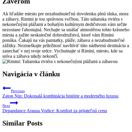
Záverom
Ak hľadáte miesto pre nezabudnuteľnú dovolenku plnú slnka, mora
a zábavy, Rimini je tou správnou voľbou. Táto talianska riviéra s
nekonečnými plážami a bohatým kultúrnym dedičstvom vám určite
nezostane ľahostajná. Nechajte sa unášať atmosférou tohto krásneho
miesta a zažite neskutočné dobrodružstvá, ktoré vám Rimini
ponúka. Čakajú na vás pamiatky, pláže, zábava a nezabudnuteľné
zážitky. Nezmeškajte príležitosť navštíviť túto nádhernú destináciu a
zanechať v nej svoje srdce. Vychutnajte si Rimini, miesto, kde sa
sníva a zábava nikdy nekončí.
Navigácia v článku
Previous
Zaton Nin: Dokonalá kombinácia histórie a moderného luxusu
Next
Depandance Arausa Vodice: Komfort za prijateľnú cenu
Similar Posts