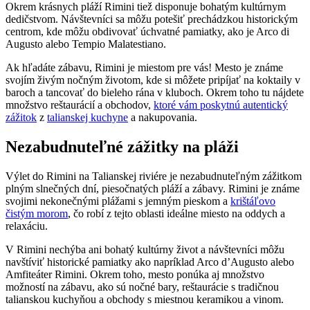
Okrem krásnych pláží Rimini tiež disponuje bohatým kultúrnym
dedičstvom. Návštevníci sa môžu potešiť prechádzkou historickým
centrom, kde môžu obdivovať úchvatné pamiatky, ako je Arco di
Augusto alebo Tempio Malatestiano.
Ak hľadáte zábavu, Rimini je miestom pre vás! Mesto je známe
svojím živým nočným životom, kde si môžete pripíjať na koktaily v
baroch a tancovať do bieleho rána v kluboch. Okrem toho tu nájdete
množstvo reštaurácií a obchodov,
ktoré vám poskytnú autentický
zážitok
z
talianskej kuchyne
a nakupovania.
Nezabudnuteľné zážitky na pláži
Výlet do Rimini na Talianskej riviére je nezabudnuteľným zážitkom
plným slnečných dní, piesočnatých pláží a zábavy. Rimini je známe
svojimi nekonečnými plážami s jemným pieskom a
krištáľovo
čistým morom
, čo robí z tejto oblasti ideálne miesto na oddych a
relaxáciu.
V Rimini nechýba ani bohatý kultúrny život a návštevníci môžu
navštíviť historické pamiatky ako napríklad Arco d’Augusto alebo
Amfiteáter Rimini. Okrem toho, mesto ponúka aj množstvo
možností na zábavu, ako sú nočné bary, reštaurácie s tradičnou
talianskou kuchyňou a obchody s miestnou keramikou a vinom.