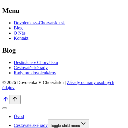
Menu
Dovolenka-v-Chorvatsku.sk
Blog
O Nás
Kontakt
Blog
Destinácie v Chorvátsku
Cestovatělské rady
Rady pre dovolenkárov
© 2026 Dovolenka V Chorvátsku |
Zásady ochrany osobných
údajov
Úvod
Cestovatělské rady
Toggle child menu