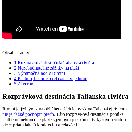
Obsah stránky
1
Rozprávková destinácia Talianska riviéra
2
Nezabudnuteľné zážitky na pláži
3
Výnimočná noc v Rimini
4
Kultúra, histórie a relaxácia v jednom
5
Záverom
Rozprávková destinácia Talianska riviéra
Rimini je jedným z najobľúbenejších letovísk na Talianskej riviére a
nie je ťažké pochopiť prečo
. Táto rozprávková destinácia ponúka
nádherné nekonečné pláže s jemným pieskom a tyrkysovou vodou,
ktoré priam lákajú k oddychu a relaxácii.