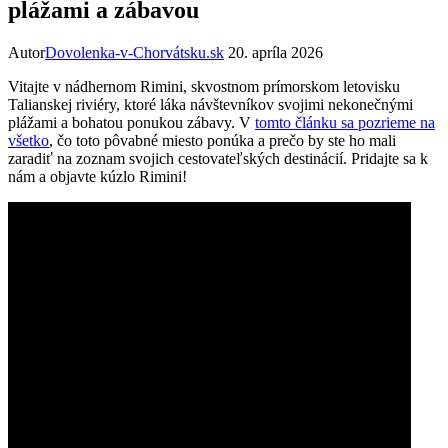
plážami a zábavou
Autor
Dovolenka-v-Chorvátsku.sk
20. apríla 2026
Vitajte v nádhernom Rimini, skvostnom prímorskom letovisku
Talianskej riviéry, ktoré láka návštevníkov svojimi nekonečnými
plážami a bohatou ponukou zábavy. V
tomto článku sa pozrieme na
všetko
, čo toto pôvabné miesto ponúka a prečo by ste ho mali
zaradiť na zoznam svojich cestovateľských destinácií. Pridajte sa k
nám a objavte kúzlo Rimini!