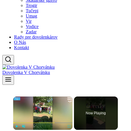
Skadarské jazero
Trogir
Tučepi
Umag
Vir
Vodice
Zadar
Rady pre dovolenkárov
O Nás
Kontakt
Dovolenka V Chorvátsku
×
Now Playing