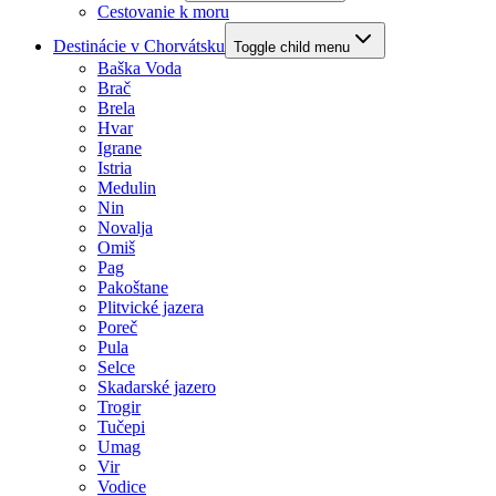
Cestovanie k moru
Destinácie v Chorvátsku
Toggle child menu
Baška Voda
Brač
Brela
Hvar
Igrane
Istria
Medulin
Nin
Novalja
Omiš
Pag
Pakoštane
Plitvické jazera
Poreč
Pula
Selce
Skadarské jazero
Trogir
Tučepi
Umag
Vir
Vodice