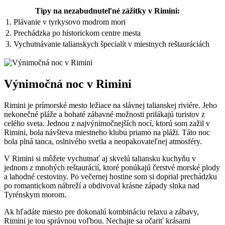
Tipy na nezabudnuteľné zážitky v Rimini:
1. Plávanie v tyrkysovo modrom mori
2. Prechádzka po historickom centre mesta
3. Vychutnávanie talianskych špecialít v miestnych reštauráciách
Výnimočná noc v Rimini
Rimini je prímorské mesto ležiace na slávnej talianskej riviére. Jeho
nekonečné pláže a bohaté zábavné možnosti prilákajú turistov z
celého sveta. Jednou z najvýnimočnejších nocí, ktorú som zažil v
Rimini, bola návšteva miestneho klubu priamo na pláži. Táto noc
bola plná tanca, oslnivého svetla a neopakovateľnej atmosféry.
V Rimini si môžete vychutnať aj skvelú taliansku kuchyňu v
jednom z mnohých reštaurácií, ktoré ponúkajú čerstvé morské plody
a lahodné cestoviny. Po večernej hostine som si doprial prechádzku
po romantickom nábreží a obdivoval krásne západy slnka nad
Tyrénskym morom.
Ak hľadáte miesto pre dokonalú kombináciu relaxu a zábavy,
Rimini je tou správnou voľbou. Nechajte sa očariť krásami