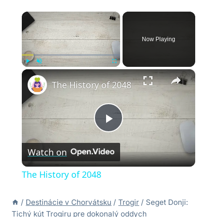
×
Now Playing
×
Play
Unmute
Fullscreen
The History of 2048
Play
Watch on
Video
The History of 2048
/
Destinácie v Chorvátsku
/
Trogir
/
Seget Donji:
Tichý kút Trogiru pre dokonalý oddych