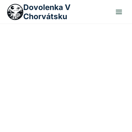
Skip
Dovolenka V
to
Chorvátsku
content