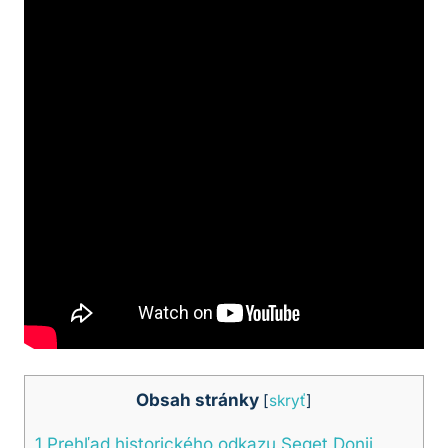
Obsah stránky
[
skryť
]
1
Prehľad historického odkazu Seget Donji