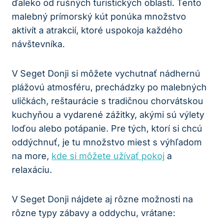
ďaleko od rušných turistických oblastí. Tento
malebný prímorský kút ponúka množstvo
aktivít a atrakcií, ktoré uspokoja každého
návštevníka.
V Seget Donji si môžete vychutnať nádhernú
plážovú atmosféru, prechádzky po malebných
uličkách, reštaurácie s tradičnou chorvátskou
kuchyňou a vydarené zážitky, akými sú výlety
loďou alebo potápanie. Pre tých, ktorí si chcú
oddýchnuť, je tu množstvo miest s výhľadom
na more,
kde si môžete užívať pokoj
a
relaxáciu.
V Seget Donji nájdete aj rôzne možnosti na
rôzne typy zábavy a oddychu, vrátane: