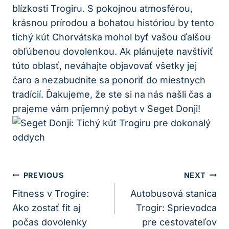
blízkosti Trogiru. S pokojnou atmosférou,
krásnou prírodou a bohatou históriou by tento
tichý kút Chorvátska mohol byť vašou ďalšou
obľúbenou dovolenkou. Ak plánujete navštíviť
túto oblasť, neváhajte objavovať všetky jej
čaro a nezabudnite sa ponoriť do miestnych
tradícií. Ďakujeme, že ste si na nás našli čas a
prajeme vám príjemný pobyt v Seget Donji!
Navigácia
PREVIOUS
NEXT
V
Fitness v Trogire:
Autobusová stanica
Ako zostať fit aj
Trogir: Sprievodca
Článku
počas dovolenky
pre cestovateľov