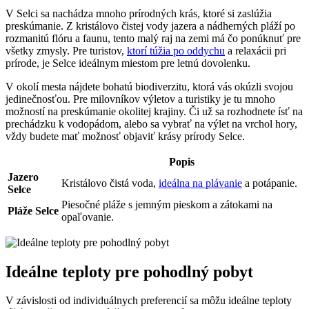
V Selci sa nachádza mnoho prírodných krás, ktoré si⁣ zaslúžia
preskúmanie. Z kristálovo čistej vody jazera a nádherných pláží po
rozmanitú flóru a faunu, tento ⁢malý raj na zemi má čo ponúknuť pre
všetky zmysly. Pre turistov,
ktorí túžia po oddychu
a relaxácii pri
prírode, je Selce ideálnym miestom pre letnú dovolenku.
V‌ okolí mesta nájdete bohatú biodiverzitu, ktorá vás okúzli svojou
jedinečnosťou. Pre milovníkov‌ výletov a turistiky je tu mnoho
možností na ⁣preskúmanie okolitej krajiny. ​Či už sa rozhodnete ísť na
prechádzku ⁣k vodopádom, alebo sa vybrať na výlet na vrchol hory,
vždy⁣ budete mať ⁢možnosť objaviť krásy prírody Selce.
Popis
Jazero
Kristálovo čistá voda,⁢
ideálna na plávanie
a potápanie.
Selce
Piesočné pláže s jemným ​pieskom a zátokami na
Pláže ⁢Selce
opaľovanie.
Ideálne teploty pre pohodlný pobyt
V závislosti od individuálnych preferencií sa môžu​ ideálne teploty