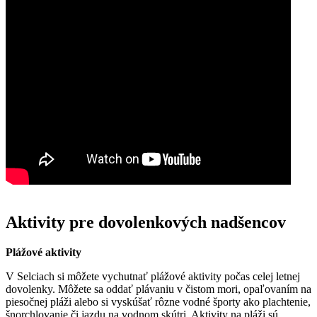
Aktivity pre​ dovolenkových nadšencov
Plážové aktivity
V Selciach si môžete vychutnať plážové aktivity počas celej letnej
dovolenky. Môžete‌ sa ⁢oddať plávaniu​ v čistom ⁤mori, opaľovaním​ na
piesočnej ⁢pláži alebo si vyskúšať rôzne vodné športy ako plachtenie,
šnorchlovanie či⁤ jazdu na vodnom ‌skútri. Aktivity na pláži sú⁢