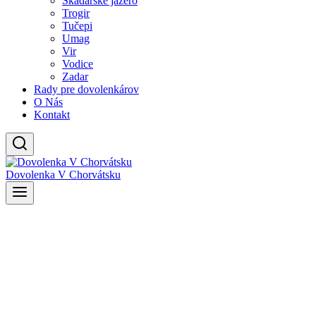
Skadarské jazero
Trogir
Tučepi
Umag
Vir
Vodice
Zadar
Rady pre dovolenkárov
O Nás
Kontakt
Dovolenka V Chorvátsku