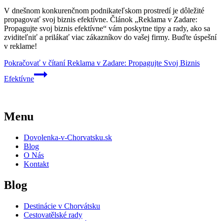
V dnešnom konkurenčnom podnikateľskom prostredí je dôležité
propagovať svoj biznis efektívne. Článok „Reklama v Zadare:
Propagujte svoj biznis efektívne“ vám poskytne tipy a rady, ako sa
zviditeľniť a prilákať viac zákazníkov do vašej firmy. Buďte úspešní
v reklame!
Pokračovať v čítaní
Reklama v Zadare: Propagujte Svoj Biznis
Efektívne
Menu
Dovolenka-v-Chorvatsku.sk
Blog
O Nás
Kontakt
Blog
Destinácie v Chorvátsku
Cestovatělské rady