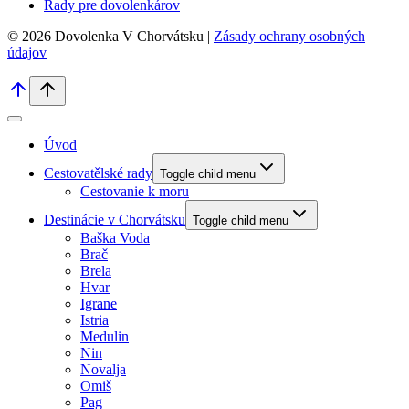
Rady pre dovolenkárov
© 2026 Dovolenka V Chorvátsku |
Zásady ochrany osobných
údajov
Úvod
Cestovatělské rady
Toggle child menu
Cestovanie k moru
Destinácie v Chorvátsku
Toggle child menu
Baška Voda
Brač
Brela
Hvar
Igrane
Istria
Medulin
Nin
Novalja
Omiš
Pag