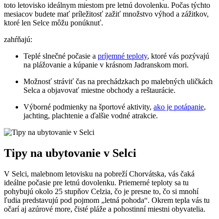
‌toto letovisko ideálnym miestom pre letnú dovolenku. Počas týchto
mesiacov budete mať príležitosť zažiť množstvo výhod a zážitkov,
ktoré len Selce môžu ponúknuť.
zahŕňajú:
Teplé‌ slnečné počasie a
príjemné teploty
, ktoré vás pozývajú
na ⁤plážovanie a kúpanie v krásnom Jadranskom mori.
Možnosť stráviť čas na prechádzkach po malebných uličkách
Selca a objavovať miestne obchody a reštaurácie.
Výborné podmienky na športové aktivity,
ako je potápanie
,
jachting, plachtenie a‌ ďalšie⁣ vodné atrakcie.
Tipy na ubytovanie v Selci
V Selci, malebnom letovisku na pobreží Chorvátska,⁢ vás čaká
ideálne počasie pre letnú dovolenku. Priemerné teploty sa tu
pohybujú okolo 25 stupňov Celzia, čo je presne to, ⁤čo si mnohí
ľudia predstavujú pod pojmom „letná pohoda“. Okrem tepla vás tu
očarí aj azúrové more, čisté pláže a pohostinní miestni obyvatelia.