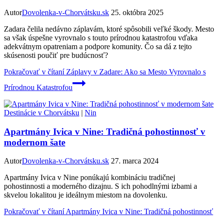
Autor
Dovolenka-v-Chorvátsku.sk
25. októbra 2025
Zadara čelila nedávno záplavám, ktoré spôsobili veľké škody. Mesto
sa však úspešne vyrovnalo s touto prírodnou katastrofou vďaka
adekvátnym opatreniam a podpore komunity. Čo sa dá z tejto
skúsenosti poučiť pre budúcnosť?
Pokračovať v čítaní
Záplavy v Zadare: Ako sa Mesto Vyrovnalo s
Prírodnou Katastrofou
Destinácie v Chorvátsku
|
Nin
Apartmány Ivica v Nine: Tradičná pohostinnosť v
modernom šate
Autor
Dovolenka-v-Chorvátsku.sk
27. marca 2024
Apartmány Ivica v Nine ponúkajú kombináciu tradičnej
pohostinnosti a moderného dizajnu. S ich pohodlnými izbami a
skvelou lokalitou je ideálnym miestom na dovolenku.
Pokračovať v čítaní
Apartmány Ivica v Nine: Tradičná pohostinnosť