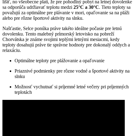
líšiť, no všeobecne platí, že pre pohodlný pobyt na letnej dovolenke
sa odporúča udržiavať teplotu medzi
25°C a 30°C
. Tieto teploty sa
považujú za optimálne pre plávanie v mori,⁤ opaľovanie sa na pláži
alebo ⁢pre rôzne športové aktivity na slnku.
Našťastie, Selce ponúka práve takéto ideálne počasie pre letnú
dovolenku. Tento malebný prímorský letovisko na pobreží
Chorvátska je⁣ známe svojimi ‌teplými letnými mesiacmi, kedy
teploty dosahujú práve tie správne hodnoty pre dokonalý oddych a ​
relaxáciu.
Optimálne teploty pre plážovanie a opaľovanie
Priaznivé podmienky pre rôzne vodné a športové aktivity na
slnku
Možnosť vychutnať si príjemné letné‍ večery pri príjemných
teplotách