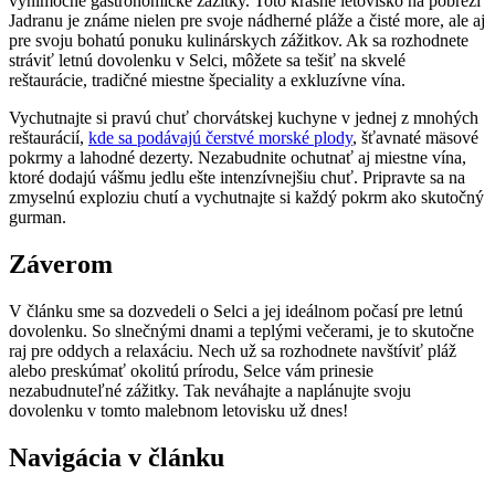
výnimočné gastronomické​ zážitky. Toto krásne letovisko na pobreží
Jadranu je známe nielen pre svoje nádherné pláže a čisté more, ale aj
pre svoju bohatú ponuku kulinárskych zážitkov. Ak sa rozhodnete
stráviť letnú dovolenku ‌v Selci, môžete sa tešiť na skvelé
reštaurácie,⁤ tradičné miestne špeciality a exkluzívne vína.
Vychutnajte si pravú chuť chorvátskej kuchyne v⁣ jednej z mnohých
reštaurácií,
kde sa podávajú čerstvé morské plody
, šťavnaté mäsové
pokrmy a lahodné dezerty. Nezabudnite ochutnať aj miestne vína,
ktoré dodajú vášmu jedlu ešte intenzívnejšiu chuť. Pripravte sa na
zmyselnú exploziu chutí a vychutnajte si⁤ každý pokrm ako skutočný
gurman.
Záverom
V článku sme sa dozvedeli o Selci a jej ideálnom počasí ‌pre letnú
dovolenku. So slnečnými dnami a teplými večerami, je to skutočne⁣
raj pre‍ oddych a relaxáciu. Nech ⁤už sa rozhodnete navštíviť pláž
alebo preskúmať okolitú prírodu, Selce vám prinesie
nezabudnuteľné zážitky.⁤ Tak neváhajte a naplánujte svoju
dovolenku v tomto ⁢malebnom letovisku už dnes!
Navigácia v článku