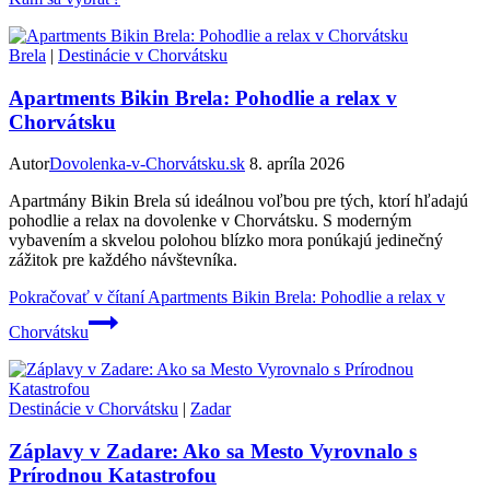
Brela
|
Destinácie v Chorvátsku
Apartments Bikin Brela: Pohodlie a relax v
Chorvátsku
Autor
Dovolenka-v-Chorvátsku.sk
8. apríla 2026
Apartmány Bikin Brela sú ideálnou voľbou pre tých, ktorí hľadajú
pohodlie a relax na dovolenke v Chorvátsku. S moderným
vybavením a skvelou polohou blízko mora ponúkajú jedinečný
zážitok pre každého návštevníka.
Pokračovať v čítaní
Apartments Bikin Brela: Pohodlie a relax v
Chorvátsku
Destinácie v Chorvátsku
|
Zadar
Záplavy v Zadare: Ako sa Mesto Vyrovnalo s
Prírodnou Katastrofou