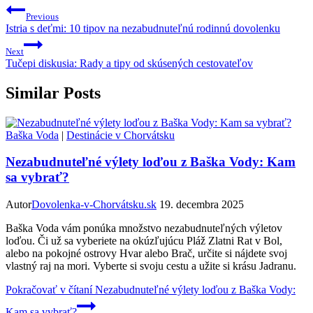
Previous
Istria s deťmi: 10 tipov na nezabudnuteľnú rodinnú dovolenku
Next
Tučepi diskusia: Rady a tipy od skúsených cestovateľov
Similar Posts
Baška Voda
|
Destinácie v Chorvátsku
Nezabudnuteľné výlety loďou z Baška Vody: Kam
sa vybrať?
Autor
Dovolenka-v-Chorvátsku.sk
19. decembra 2025
Baška Voda vám ponúka množstvo nezabudnuteľných výletov
loďou. Či už sa vyberiete na okúzľujúcu Pláž Zlatni Rat v Bol,
alebo na pokojné ostrovy Hvar alebo Brač, určite si nájdete svoj
vlastný raj na mori. Vyberte si svoju cestu a užite si krásu Jadranu.
Pokračovať v čítaní
Nezabudnuteľné výlety loďou z Baška Vody:
Kam sa vybrať?