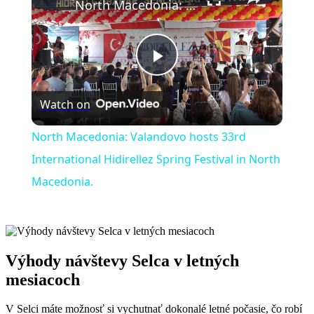
North Macedonia: Valandovo hosts 33rd International Hidirellez Spring Festival in North Macedonia.
Play
Watch on
Video
North Macedonia: Valandovo hosts 33rd
International Hidirellez Spring Festival in North
Macedonia.
Výhody návštevy ‍Selca v letných
‌mesiacoch
V Selci máte možnosť si vychutnať dokonalé letné počasie, čo robí