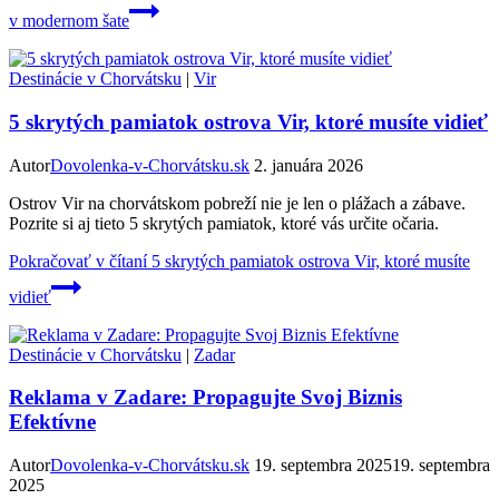
v modernom šate
Destinácie v Chorvátsku
|
Vir
5 skrytých pamiatok ostrova Vir, ktoré musíte vidieť
Autor
Dovolenka-v-Chorvátsku.sk
2. januára 2026
Ostrov Vir na chorvátskom pobreží nie je len o plážach a zábave.
Pozrite si aj tieto 5 skrytých pamiatok, ktoré vás určite očaria.
Pokračovať v čítaní
5 skrytých pamiatok ostrova Vir, ktoré musíte
vidieť
Destinácie v Chorvátsku
|
Zadar
Reklama v Zadare: Propagujte Svoj Biznis
Efektívne
Autor
Dovolenka-v-Chorvátsku.sk
19. septembra 2025
19. septembra
2025