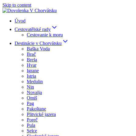
Skip to content
Úvod
Cestovatělské rady
Cestovanie k moru
Destinácie v Chorvátsku
Baška Voda
Brač
Brela
Hvar
Igrane
Istria
Medulin
Nin
Novalja
Omiš
Pag
Pakoštane
Plitvické jazera
Poreč
Pula
Selce