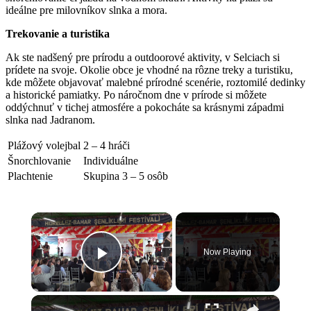
ideálne pre milovníkov slnka a mora.
Trekovanie a turistika
Ak ste nadšený pre prírodu a outdoorové aktivity, ​v Selciach si
prídete na svoje. Okolie obce je vhodné na rôzne treky a turistiku,
kde môžete objavovať malebné prírodné scenérie, roztomilé dedinky
a historické pamiatky. Po náročnom dne v prírode si môžete
oddýchnuť v tichej atmosfére a pokocháte sa krásnymi západmi
slnka nad Jadranom.
Plážový volejbal
2 – 4 hráči
Šnorchlovanie
Individuálne
Plachtenie
Skupina 3 – ⁤5 osôb
×
Now Playing
Play Video
×