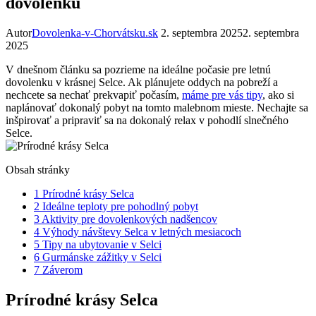
dovolenku
Autor
Dovolenka-v-Chorvátsku.sk
2. septembra 2025
2. septembra
2025
V dnešnom článku sa pozrieme na ideálne počasie pre letnú
dovolenku v krásnej Selce.⁣ Ak plánujete oddych na ⁢pobreží a
nechcete sa nechať prekvapiť počasím,‍
máme pre vás tipy
, ako si
naplánovať ‍dokonalý pobyt na tomto ⁢malebnom mieste.⁣ Nechajte sa
inšpirovať a pripraviť sa na⁢ dokonalý relax v pohodlí slnečného
Selce.
Obsah stránky
1
Prírodné krásy Selca
2
Ideálne teploty pre pohodlný pobyt
3
Aktivity pre​ dovolenkových nadšencov
4
Výhody návštevy ‍Selca v letných ‌mesiacoch
5
Tipy na ubytovanie v Selci
6
Gurmánske zážitky v Selci
7
Záverom
Prírodné krásy Selca