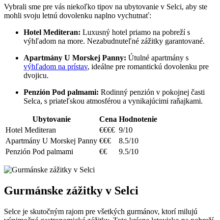
Vybrali sme pre vás niekoľko tipov na ubytovanie v Selci, aby ste
mohli svoju letnú ​dovolenku naplno vychutnať:
Hotel Mediteran:
Luxusný hotel priamo​ na pobreží ⁤s
výhľadom na more. Nezabudnuteľné zážitky garantované.
Apartmány U Morskej Panny:
Útulné apartmány s
výhľadom na prístav
, ‌ideálne pre romantickú dovolenku pre
dvojicu.
Penzión Pod palmami:
Rodinný⁣ penzión v ​pokojnej časti
Selca, s priateľskou atmosférou a vynikajúcimi raňajkami.
Ubytovanie
Cena
Hodnotenie
Hotel Mediteran
€€€€
9/10
Apartmány ⁤U Morskej Panny
€€€
8.5/10
Penzión Pod ‌palmami
€€
9.5/10
Gurmánske zážitky v Selci
Selce ⁣je skutočným rajom pre všetkých gurmánov, ktorí milujú