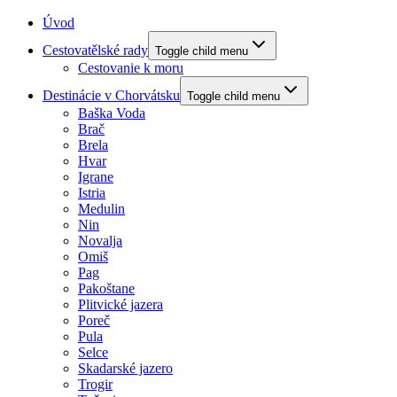
Úvod
Cestovatělské rady
Toggle child menu
Cestovanie k moru
Destinácie v Chorvátsku
Toggle child menu
Baška Voda
Brač
Brela
Hvar
Igrane
Istria
Medulin
Nin
Novalja
Omiš
Pag
Pakoštane
Plitvické jazera
Poreč
Pula
Selce
Skadarské jazero
Trogir