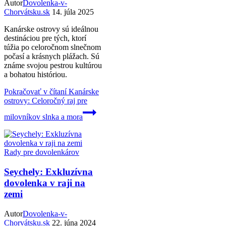
Autor
Dovolenka-v-
Chorvátsku.sk
14. júla 2025
Kanárske ostrovy sú ideálnou
destináciou pre tých, ktorí
túžia po celoročnom slnečnom
počasí a krásnych plážach. Sú
známe svojou pestrou kultúrou
a bohatou históriou.
Pokračovať v čítaní
Kanárske
ostrovy: Celoročný raj pre
milovníkov slnka a mora
Rady pre dovolenkárov
Seychely: Exkluzívna
dovolenka v raji na
zemi
Autor
Dovolenka-v-
Chorvátsku.sk
22. júna 2024