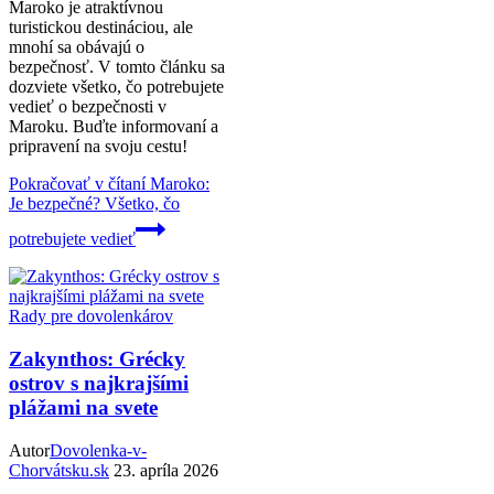
Maroko je atraktívnou
turistickou destináciou, ale
mnohí sa obávajú o
bezpečnosť. V tomto článku sa
dozviete všetko, čo potrebujete
vedieť o bezpečnosti v
Maroku. Buďte informovaní a
pripravení na svoju cestu!
Pokračovať v čítaní
Maroko:
Je bezpečné? Všetko, čo
potrebujete vedieť
Rady pre dovolenkárov
Zakynthos: Grécky
ostrov s najkrajšími
plážami na svete
Autor
Dovolenka-v-
Chorvátsku.sk
23. apríla 2026