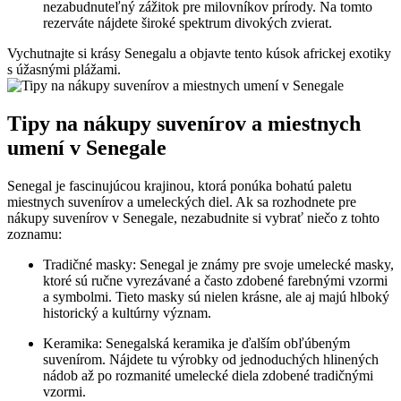
nezabudnuteľný zážitok pre milovníkov prírody. Na tomto
rezerváte nájdete široké spektrum divokých zvierat.
Vychutnajte si krásy Senegalu a objavte tento kúsok africkej exotiky
s úžasnými plážami.
Tipy na nákupy suvenírov a miestnych
umení v Senegale
Senegal je fascinujúcou krajinou, ktorá ponúka bohatú paletu
miestnych suvenírov a umeleckých diel. Ak sa rozhodnete pre
nákupy suvenírov v Senegale, nezabudnite si vybrať niečo z tohto
zoznamu:
Tradičné masky: Senegal je známy pre svoje umelecké masky,
ktoré sú ručne vyrezávané a často zdobené farebnými vzormi
a symbolmi. Tieto masky sú nielen krásne, ale aj majú hlboký
historický a kultúrny význam.
Keramika: Senegalská keramika je ďalším obľúbeným
suvenírom. Nájdete tu výrobky od jednoduchých hlinených
nádob až po rozmanité umelecké diela zdobené tradičnými
vzormi.