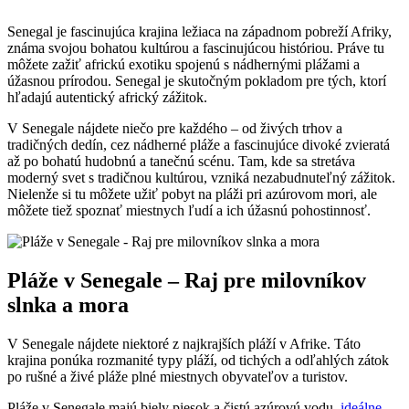
Senegal je fascinujúca krajina ležiaca na západnom pobreží Afriky,
známa svojou bohatou kultúrou a fascinujúcou históriou. Práve tu
môžete zažiť africkú exotiku spojenú s nádhernými plážami a
úžasnou prírodou. Senegal je skutočným pokladom pre tých, ktorí
hľadajú autentický africký zážitok.
V Senegale nájdete niečo pre každého – od živých trhov a
tradičných dedín, cez nádherné pláže a fascinujúce divoké zvieratá
až po bohatú hudobnú a tanečnú scénu. Tam, kde sa stretáva
moderný svet s tradičnou kultúrou, vzniká nezabudnuteľný zážitok.
Nielenže si tu môžete užiť pobyt na pláži pri azúrovom mori, ale
môžete tiež spoznať miestnych ľudí a ich úžasnú pohostinnosť.
Pláže v Senegale – Raj pre milovníkov
slnka a mora
V Senegale nájdete niektoré z najkrajších pláží v Afrike. Táto
krajina ponúka rozmanité typy pláží, od tichých a odľahlých zátok
po rušné a živé pláže plné miestnych obyvateľov a turistov.
Pláže v Senegale majú biely piesok a čistú azúrovú vodu,
ideálne