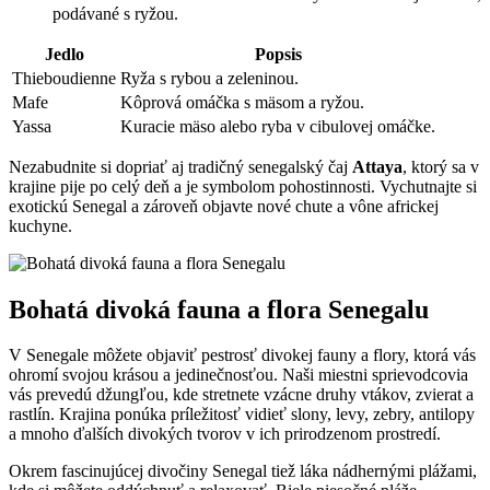
podávané s ryžou.
Jedlo
Popsis
Thieboudienne
Ryža s rybou a zeleninou.
Mafe
Kôprová omáčka s mäsom a ryžou.
Yassa
Kuracie mäso alebo ryba v cibulovej omáčke.
Nezabudnite si dopriať aj tradičný senegalský čaj
Attaya
, ktorý sa v
krajine pije po celý deň a je symbolom pohostinnosti. Vychutnajte si
exotickú Senegal a zároveň objavte nové chute a vône africkej
kuchyne.
Bohatá divoká fauna a flora Senegalu
V Senegale môžete objaviť pestrosť divokej fauny a flory, ktorá vás
ohromí svojou krásou a jedinečnosťou. Naši miestni sprievodcovia
vás prevedú džungľou, kde stretnete vzácne druhy vtákov, zvierat a
rastlín. Krajina ponúka príležitosť vidieť slony, levy, zebry, antilopy
a mnoho ďalších divokých tvorov v ich prirodzenom prostredí.
Okrem fascinujúcej divočiny Senegal tiež láka nádhernými plážami,