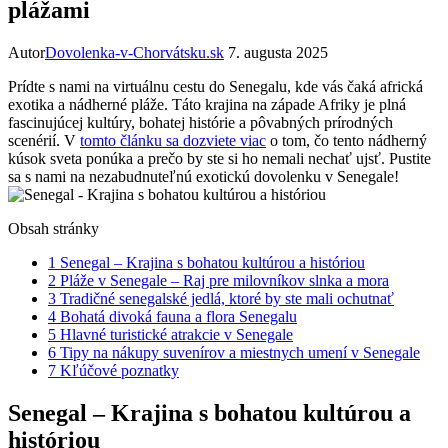
plážami
Autor
Dovolenka-v-Chorvátsku.sk
7. augusta 2025
Prídte s nami na virtuálnu cestu do Senegalu, kde vás čaká africká
exotika a nádherné pláže. Táto krajina na západe Afriky je plná
fascinujúcej kultúry, bohatej histórie a pôvabných prírodných
scenérií. V
tomto článku sa dozviete viac
o tom, čo tento nádherný
kúsok sveta ponúka a prečo by ste si ho nemali nechať ujsť. Pustite
sa s nami na nezabudnuteľnú exotickú dovolenku v Senegale!
Obsah stránky
1
Senegal – Krajina s bohatou kultúrou a históriou
2
Pláže v Senegale – Raj pre milovníkov slnka a mora
3
Tradičné senegalské jedlá, ktoré by ste mali ochutnať
4
Bohatá divoká fauna a flora Senegalu
5
Hlavné turistické atrakcie v Senegale
6
Tipy na nákupy suvenírov a miestnych umení v Senegale
7
Kľúčové poznatky
Senegal – Krajina s bohatou kultúrou a
históriou