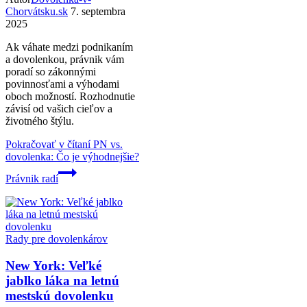
Chorvátsku.sk
7. septembra
2025
Ak váhate medzi podnikaním
a dovolenkou, právnik vám
poradí so zákonnými
povinnosťami a výhodami
oboch možností. Rozhodnutie
závisí od vašich cieľov a
životného štýlu.
Pokračovať v čítaní
PN vs.
dovolenka: Čo je výhodnejšie?
Právnik radí
Rady pre dovolenkárov
New York: Veľké
jablko láka na letnú
mestskú dovolenku