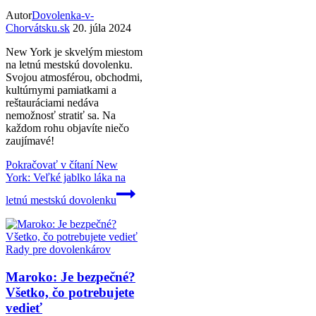
Autor
Dovolenka-v-
Chorvátsku.sk
20. júla 2024
New York je skvelým miestom
na letnú mestskú dovolenku.
Svojou atmosférou, obchodmi,
kultúrnymi pamiatkami a
reštauráciami nedáva
nemožnosť stratiť sa. Na
každom rohu objavíte niečo
zaujímavé!
Pokračovať v čítaní
New
York: Veľké jablko láka na
letnú mestskú dovolenku
Rady pre dovolenkárov
Maroko: Je bezpečné?
Všetko, čo potrebujete
vedieť