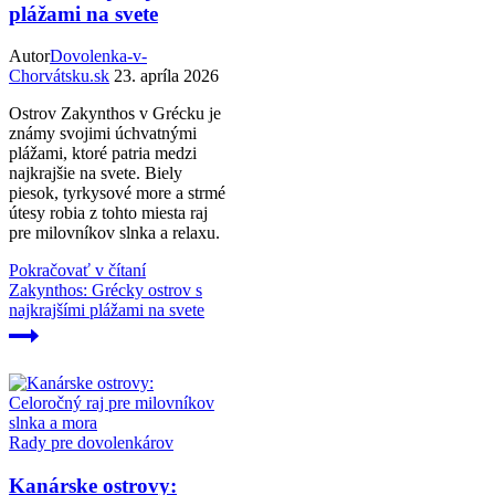
plážami na svete
Autor
Dovolenka-v-
Chorvátsku.sk
23. apríla 2026
Ostrov Zakynthos v Grécku je
známy svojimi úchvatnými
plážami, ktoré patria medzi
najkrajšie na svete. Biely
piesok, tyrkysové more a strmé
útesy robia z tohto miesta raj
pre milovníkov slnka a relaxu.
Pokračovať v čítaní
Zakynthos: Grécky ostrov s
najkrajšími plážami na svete
Rady pre dovolenkárov
Kanárske ostrovy: