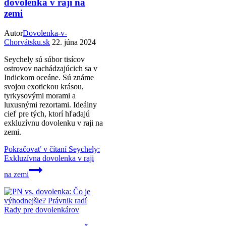
dovolenka v raji na
zemi
Autor
Dovolenka-v-
Chorvátsku.sk
22. júna 2024
Seychely sú súbor tisícov
ostrovov nachádzajúcich sa v
Indickom oceáne. Sú známe
svojou exotickou krásou,
tyrkysovými morami a
luxusnými rezortami. Ideálny
cieľ pre tých, ktorí hľadajú
exkluzívnu dovolenku v raji na
zemi.
Pokračovať v čítaní
Seychely:
Exkluzívna dovolenka v raji
na zemi
Rady pre dovolenkárov