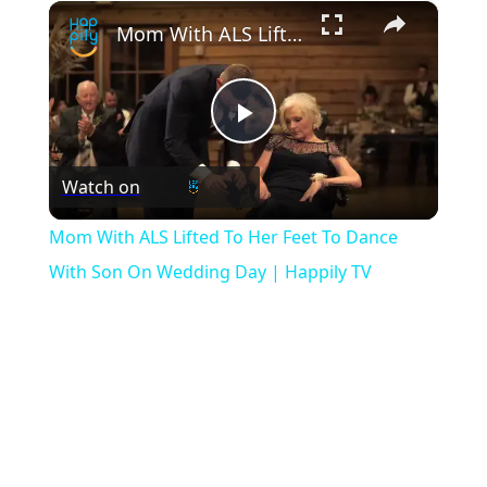
×
Play
Unmute
Fullscreen
Mom With ALS Lifted To Her Feet To Dance With Son On Wedding Day | Happily TV
Play
Watch on
Video
Mom With ALS Lifted To Her Feet To Dance
With Son On Wedding Day | Happily TV