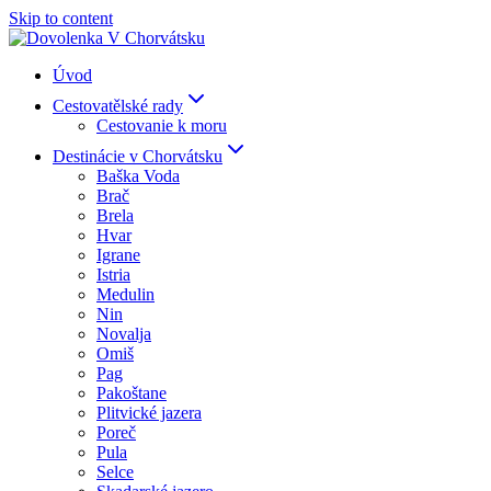
Skip to content
Úvod
Cestovatělské rady
Cestovanie k moru
Destinácie v Chorvátsku
Baška Voda
Brač
Brela
Hvar
Igrane
Istria
Medulin
Nin
Novalja
Omiš
Pag
Pakoštane
Plitvické jazera
Poreč
Pula
Selce