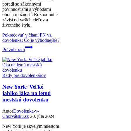
poradí so zákonnými
povinnosťami a výhodami
oboch možností. Rozhodnutie
závisí od vašich cieľov a
životného štýlu.
Pokračovať v čítaní
PN vs.
dovolenka: Čo je výhodnejšie?
Právnik radí
Rady pre dovolenkárov
New York: Veľké
jablko láka na letnú
mestskú dovolenku
Autor
Dovolenka-v-
Chorvátsku.sk
20. júla 2024
New York je skvelým miestom