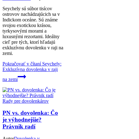
Seychely sú súbor tisícov
ostrovov nachádzajúcich sa v
Indickom oceáne. Sú známe
svojou exotickou krásou,
tyrkysovými morami a
luxusnými rezortami. Ideálny
cieľ pre tých, ktorí hľadajú
exkluzívnu dovolenku v raji na
zemi.
Pokračovať v čítaní
Seychely:
Exkluzívna dovolenka v raji
na zemi
Rady pre dovolenkárov
PN vs. dovolenka: Čo
je výhodnejšie?
Právnik radí
Autor
Dovolenka-v-