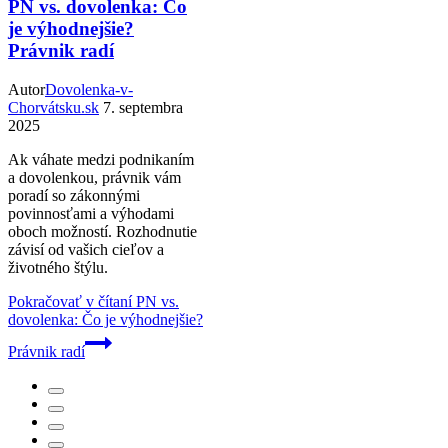
PN vs. dovolenka: Čo
je výhodnejšie?
Právnik radí
Autor
Dovolenka-v-
Chorvátsku.sk
7. septembra
2025
Ak váhate medzi podnikaním
a dovolenkou, právnik vám
poradí so zákonnými
povinnosťami a výhodami
oboch možností. Rozhodnutie
závisí od vašich cieľov a
životného štýlu.
Pokračovať v čítaní
PN vs.
dovolenka: Čo je výhodnejšie?
Právnik radí