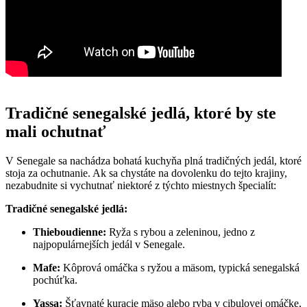
Tradičné senegalské jedlá, ktoré by ste
mali ochutnať
V Senegale sa nachádza bohatá kuchyňa plná tradičných jedál, ktoré
stoja za ochutnanie. Ak sa chystáte na dovolenku do tejto krajiny,
nezabudnite si vychutnať niektoré z týchto miestnych špecialít:
Tradičné senegalské jedlá:
Thieboudienne:
Ryža s rybou a zeleninou, jedno z
najpopulárnejších jedál v Senegale.
Mafe:
Kôprová omáčka s ryžou a mäsom, typická senegalská
pochúťka.
Yassa:
Šťavnaté kuracie mäso alebo ryba v cibulovej omáčke,