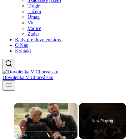
Skadarské jazero
Trogir
Tučepi
Umag
Vir
Vodice
Zadar
Rady pre dovolenkárov
O Nás
Kontakt
Dovolenka V Chorvátsku
×
Now Playing