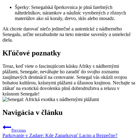
Šperky: Senegalská šperkovnica je plná farebných
náhrdelníkov, náramkov a náušníc vyrobených z rôznych
materiálov ako sú koraly, drevo, sklo alebo mosadz.
Ak chcete darovať niečo jedinečné a autentické z nádherného
Senegalu, určite nezabudnite na tieto miestne suveníry a umelecké
diela.
Kľúčové poznatky
Teraz, keď viete o fascinujúcom kúsku Afriky s nádhernými
plážami, Senegale, neváhajte ho zaradiť do svojho zoznamu
zaujímavých destinácií na cestovanie. Senegal vás okúzli svojou
bohatou kultúrou, krásnymi plážami a úžasnou krajinou. Nechajte sa
zlákať na exotickú dovolenku plnú dobrodružstva a relaxu v
krásnom Senegale!
Navigácia v článku
Previous
Parkovanie v Zadare: Kde Zaparkovať Lacno a Bezpečne?