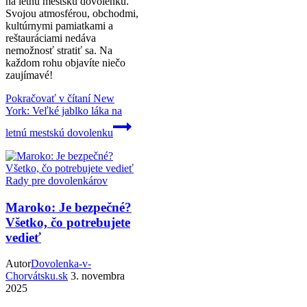
na letnú mestskú dovolenku.
Svojou atmosférou, obchodmi,
kultúrnymi pamiatkami a
reštauráciami nedáva
nemožnosť stratiť sa. Na
každom rohu objavíte niečo
zaujímavé!
Pokračovať v čítaní
New
York: Veľké jablko láka na
letnú mestskú dovolenku
Rady pre dovolenkárov
Maroko: Je bezpečné?
Všetko, čo potrebujete
vedieť
Autor
Dovolenka-v-
Chorvátsku.sk
3. novembra
2025