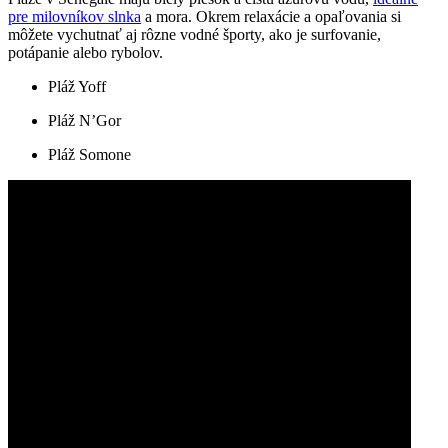
pre milovníkov slnka
a mora. Okrem relaxácie a opaľovania si
môžete vychutnať aj rôzne vodné športy, ako je surfovanie,
potápanie alebo rybolov.
Pláž Yoff
Pláž N’Gor
Pláž Somone