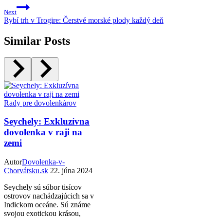
Next
Rybí trh v Trogire: Čerstvé morské plody každý deň
Similar Posts
Rady pre dovolenkárov
Seychely: Exkluzívna
dovolenka v raji na
zemi
Autor
Dovolenka-v-
Chorvátsku.sk
22. júna 2024
Seychely sú súbor tisícov
ostrovov nachádzajúcich sa v
Indickom oceáne. Sú známe
svojou exotickou krásou,