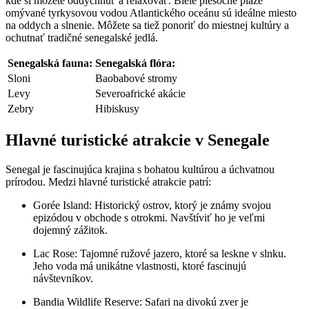
kde si môžete oddýchnuť a relaxovať. Biele piesočné pláže
omývané tyrkysovou vodou Atlantického oceánu sú ideálne miesto
na oddych a slnenie. Môžete sa tiež ponoriť do miestnej kultúry a
ochutnať tradičné senegalské jedlá.
Senegalská fauna:
Senegalská flóra:
Sloni
Baobabové stromy
Levy
Severoafrické akácie
Zebry
Hibiskusy
Hlavné turistické atrakcie v Senegale
Senegal je fascinujúca krajina s bohatou kultúrou a úchvatnou
prírodou. Medzi hlavné turistické atrakcie patrí:
Gorée Island: Historický ostrov, ktorý je známy svojou
epizódou v obchode s otrokmi. Navštíviť ho je veľmi
dojemný zážitok.
Lac Rose: Tajomné ružové jazero, ktoré sa leskne v slnku.
Jeho voda má unikátne vlastnosti, ktoré fascinujú
návštevníkov.
Bandia Wildlife Reserve: Safari na divokú zver je