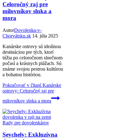
Celoročný raj pre
milovníkov slnka a
mora
Autor
Dovolenka-v-
Chorvátsku.sk
14. júla 2025
Kanárske ostrovy sú ideálnou
destináciou pre tých, ktorí
túžia po celoročnom slnečnom
počasí a krásnych plážach. Sú
známe svojou pestrou kultúrou
a bohatou históriou.
Pokračovať v čítaní
Kanárske
ostrovy: Celoročný raj pre
milovníkov slnka a mora
Rady pre dovolenkárov
Seychely: Exkluzívna