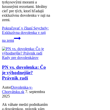
tyrkysovými morami a
luxusnými rezortami. Ideálny
cieľ pre tých, ktorí hľadajú
exkluzívnu dovolenku v raji na
zemi.
Pokračovať v čítaní
Seychely:
Exkluzívna dovolenka v raji
na zemi
Rady pre dovolenkárov
PN vs. dovolenka: Čo
je výhodnejšie?
Právnik radí
Autor
Dovolenka-v-
Chorvátsku.sk
7. septembra
2025
Ak váhate medzi podnikaním
a dovolenkou, právnik vám